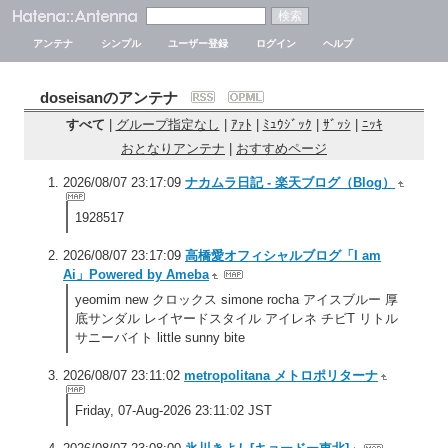
アンテナ
シンプル
ユーザー登録
ログイン
ヘルプ
doseisanのアンテナ
すべて
|
グループ指定なし
|
ｱｧﾄ
|
ﾐｭｳｼﾞｯｸ
|
ｻﾞｯｼ
|
ﾆｯｷ
おとなりアンテナ
|
おすすめページ
2026/08/07 23:17:09
ナカムラ日記 - 楽天ブログ（Blog）
1928517
2026/08/07 23:17:09
高橋愛オフィシャルブログ「I am
Ai」Powered by Ameba
yeomim new クロックス simone rocha アイスブルー 厚
底サンダル レイヤードスタイル アイレネ チビT リトル
サニーバイト little sunny bite
2026/08/07 23:11:02
metropolitana メトロポリターナ
Friday, 07-Aug-2026 23:11:02 JST