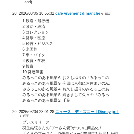
Land)
2026/08/05 18:55:32
cafe vivement dimanche
1 鉄道・飛行機
2 政治・経済
3 コレクション
4 健康・医療
5 経営・ビジネス
6 米国株
7 車・バイク
8 教育・学校
9 投資
10 発達障害
みるっこのある風景６ お久しぶりの「みるっこの...
みるっこのある風景９ 今回は京都にお住まいのA...
みるっこのある風景４ お久し振りのみるっこのあ...
みるっこのある風景５ 続きまして久々の『みるっ...
みるっこのある風景２ 千葉
2026/08/04 23:01:28
ニュース｜ディズニー｜Disney.jp｜
プレスリリース
羽生結弦さんの“プーさん愛”がついに商品化！
「くまのプーさん」原作デビュー100周年を記念した特