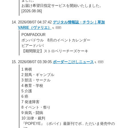
ました。
お届け希望日指定サービスを開始いたしました。
[2026.08.06]
2026/08/07 04:37:42
デジタル情報誌・チラシ｜草加
VARIE（ヴァリエ）
POMPADOUR
ポンパドウル 8月のイベントカレンダー
ビアードパパ
【期間限定】ストロベリーチーズケーキ
2026/08/07 03:39:05
ボーダーこけしニュース
1 将棋
2 競馬・ギャンブル
3 部活・サークル
4 教育・学校
5 介護
6 癌
7 発達障害
8 イベント・祭り
9 病気・闘病
10 法律・裁判
『POPEYE』（ポパイ）最新刊でボ.. ただいま発売中の