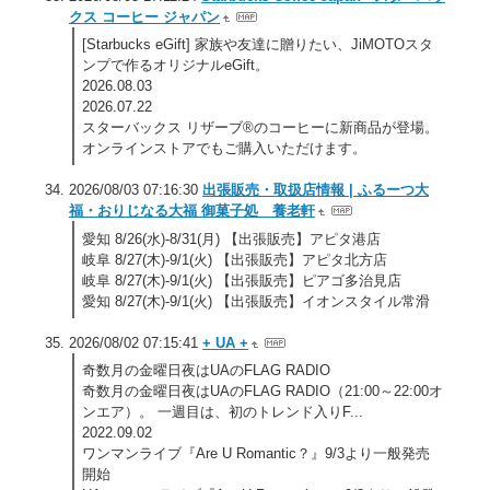
クス コーヒー ジャパン
[Starbucks eGift] 家族や友達に贈りたい、JiMOTOスタ
ンプで作るオリジナルeGift。
2026.08.03
2026.07.22
スターバックス リザーブ®のコーヒーに新商品が登場。
オンラインストアでもご購入いただけます。
2026/08/03 07:16:30
出張販売・取扱店情報 | ふるーつ大
福・おりじなる大福 御菓子処 養老軒
愛知 8/26(水)-8/31(月) 【出張販売】アピタ港店
岐阜 8/27(木)-9/1(火) 【出張販売】アピタ北方店
岐阜 8/27(木)-9/1(火) 【出張販売】ピアゴ多治見店
愛知 8/27(木)-9/1(火) 【出張販売】イオンスタイル常滑
2026/08/02 07:15:41
+ UA +
奇数月の金曜日夜はUAのFLAG RADIO
奇数月の金曜日夜はUAのFLAG RADIO（21:00～22:00オ
ンエア）。 一週目は、初のトレンド入りF...
2022.09.02
ワンマンライブ『Are U Romantic？』9/3より一般発売
開始