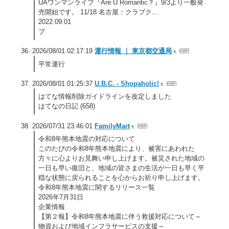
UAワンマンライブ『Are U Romantic？』9/3より一般発
売開始です。 11/18 名古屋：クラブク...
2022.09.01
ブ
2026/08/01 02:17:19
運行情報 ｜ 東京都交通局
平常運行
2026/08/01 01:25:37
U.B.C. - Shopaholic!
はてな情報削除ガイドラインを改定しました
はてなの日記 (658)
2026/07/31 23:46:01
FamilyMart
令和8年熊本地震の対応について
このたびの令和8年熊本地震により、被害にあわれた
方々に心よりお見舞い申し上げます。被災された地域の
一日も早い復旧と、地域の皆さまの生活が一日も早く平
穏な状態に戻られることを心からお祈り申し上げます。
令和8年熊本地震に関するリリース一覧
2026年7月31日
企業情報
【第２報】令和8年熊本地震に伴う救援対応について～
物資および地域インフラサービスの支援～