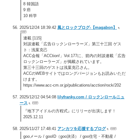
8 韓国語
9 癌
10 科学
2025/12/24 18:39:42
風とロックブログ-【magabon】
連載 [115]
対談連載「広告ロックンローラーズ」第三十三回 ゲス
ト：浅葉克己
ACC会報「ACCtion!」Vol.177に、箭内の対談連載「広告
ロックンローラーズ」が掲載されています。
第三十三回のゲストは浅葉克己さん。
ACCのWEBサイトではロングバージョンもお読みいただ
けます。
https://www.acc-cm.or.jp/publications/acction/rock/202
2025/12/12 04:54:08
lilyfranky.com / ロックンロールニュ
ース
『地下アイドルの方程式』にリリーが出演します！
2025.12.11
2025/11/27 17:48:41
アンカツを応援するブログ
gooメール / gooID（goo決済） / goo住宅・不動産 /