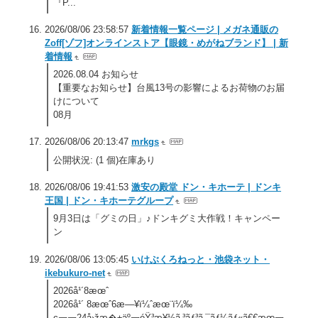
『P...
2026/08/06 23:58:57
新着情報一覧ページ | メガネ通販の
Zoff[ゾフ]オンラインストア【眼鏡・めがねブランド】 | 新
着情報
2026.08.04 お知らせ
【重要なお知らせ】台風13号の影響によるお荷物のお届
けについて
08月
2026/08/06 20:13:47
mrkgs
公開状況: (1 個)在庫あり
2026/08/06 19:41:53
激安の殿堂 ドン・キホーテ | ドンキ
王国 | ドン・キホーテグループ
9月3日は「グミの日」♪ドンキグミ大作戦！キャンペー
ン
2026/08/06 13:05:45
いけぶくろねっと・池袋ネット・
ikebukuro-net
2026å¹´8æœˆ
2026å¹´ 8æœˆ6æ—¥ï¼ˆæœ¨ï¼‰
ç￢￢24å›žæ�±äº￢éŸ³æ¥½ã‚³ãƒ³ã‚¯ãƒ¼ãƒ«ã€€æœ￢