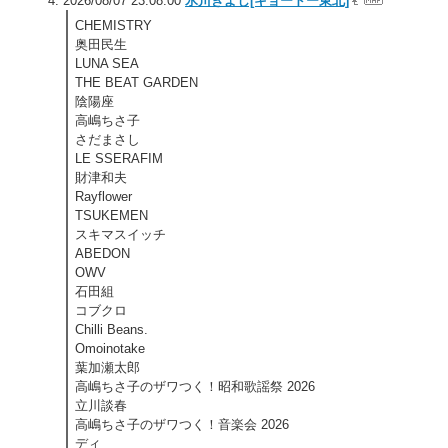
2026/08/07 23:08:00
氷川きよし[キョードー東北]
CHEMISTRY
奥田民生
LUNA SEA
THE BEAT GARDEN
陰陽座
高嶋ちさ子
さだまさし
LE SSERAFIM
財津和夫
Rayflower
TSUKEMEN
スキマスイッチ
ABEDON
OWV
石田組
コブクロ
Chilli Beans.
Omoinotake
葉加瀬太郎
高嶋ちさ子のザワつく！昭和歌謡祭 2026
立川談春
高嶋ちさ子のザワつく！音楽会 2026
ディ