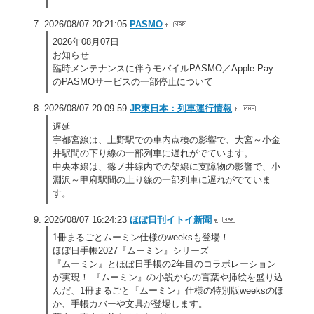
2026/08/07 20:21:05
PASMO
2026年08月07日
お知らせ
臨時メンテナンスに伴うモバイルPASMO／Apple Pay
のPASMOサービスの一部停止について
2026/08/07 20:09:59
JR東日本：列車運行情報
遅延
宇都宮線は、上野駅での車内点検の影響で、大宮～小金
井駅間の下り線の一部列車に遅れがでています。
中央本線は、篠ノ井線内での架線に支障物の影響で、小
淵沢～甲府駅間の上り線の一部列車に遅れがでていま
す。
2026/08/07 16:24:23
ほぼ日刊イトイ新聞
1冊まるごとムーミン仕様のweeksも登場！
ほぼ日手帳2027『ムーミン』シリーズ
『ムーミン』とほぼ日手帳の2年目のコラボレーション
が実現！ 『ムーミン』の小説からの言葉や挿絵を盛り込
んだ、1冊まるごと『ムーミン』仕様の特別版weeksのほ
か、手帳カバーや文具が登場します。