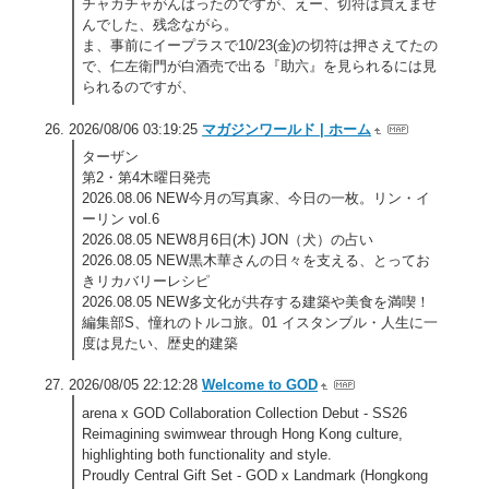
チャカチャがんばったのですが、えー、切符は買えませ
んでした、残念ながら。
ま、事前にイープラスで10/23(金)の切符は押さえてたの
で、仁左衛門が白酒売で出る『助六』を見られるには見
られるのですが、
2026/08/06 03:19:25
マガジンワールド | ホーム
ターザン
第2・第4木曜日発売
2026.08.06 NEW今月の写真家、今日の一枚。リン・イ
ーリン vol.6
2026.08.05 NEW8月6日(木) JON（犬）の占い
2026.08.05 NEW黒木華さんの日々を支える、とってお
きリカバリーレシピ
2026.08.05 NEW多文化が共存する建築や美食を満喫！
編集部S、憧れのトルコ旅。01 イスタンブル・人生に一
度は見たい、歴史的建築
2026/08/05 22:12:28
Welcome to GOD
arena x GOD Collaboration Collection Debut - SS26
Reimagining swimwear through Hong Kong culture,
highlighting both functionality and style.
Proudly Central Gift Set - GOD x Landmark (Hongkong