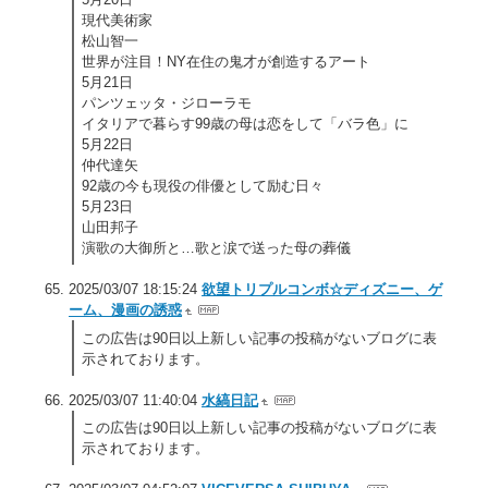
現代美術家
松山智一
世界が注目！NY在住の鬼才が創造するアート
5月21日
パンツェッタ・ジローラモ
イタリアで暮らす99歳の母は恋をして「バラ色」に
5月22日
仲代達矢
92歳の今も現役の俳優として励む日々
5月23日
山田邦子
演歌の大御所と…歌と涙で送った母の葬儀
2025/03/07 18:15:24
欲望トリプルコンボ☆ディズニー、ゲ
ーム、漫画の誘惑
この広告は90日以上新しい記事の投稿がないブログに表
示されております。
2025/03/07 11:40:04
水縞日記
この広告は90日以上新しい記事の投稿がないブログに表
示されております。