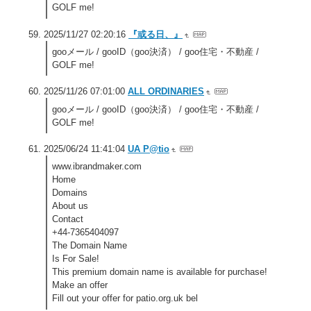
GOLF me!
2025/11/27 02:20:16
『或る日、』
gooメール / gooID（goo決済） / goo住宅・不動産 /
GOLF me!
2025/11/26 07:01:00
ALL ORDINARIES
gooメール / gooID（goo決済） / goo住宅・不動産 /
GOLF me!
2025/06/24 11:41:04
UA P@tio
www.ibrandmaker.com
Home
Domains
About us
Contact
+44-7365404097
The Domain Name
Is For Sale!
This premium domain name is available for purchase!
Make an offer
Fill out your offer for patio.org.uk bel