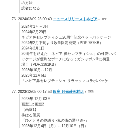
の方法
読者になる
2024/03/09 23:00:40
ニュースリリース｜ネピア
2024年1月～3月
2024年2月29日
ネピア鼻セレブティシュ20周年記念ペットパッケージ
2024年2月下旬より数量限定発売（PDF:757KB）
2024年2月1日
20周年を迎えた「ネピア 鼻セレブティシュ」の可愛いパ
ッケージが便利なポーチになってガシャポン®に初登
場！（PDF:3391KB）
2023年10月～12月
2023年12月6日
「ネピア鼻セレブティシュ リラックマコラボパッケ
2023/12/05 00:17:53
銀座 月光荘画材店
2023年 12月 03日
画室1と画室2
【画室1】
柊はる個展
『ひとときの物語り~私の街の通り道~』
2023年12月4日（月）～12月10日（日）