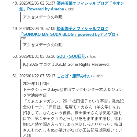
2026/02/06 02:51:37
酒井若菜オフィシャルブログ「ネオン
堂」Powered by Ameba
アクセスデータの利用
2026/02/04 10:57:09
松田園子オフィシャルブログ
「SONOKO MATSUDA BLOG」powered byアメブロ
アクセスデータの利用
2026/01/31 03:35:36
SOU・SOU日記
(C) 2026 ブログ JUGEM Some Rights Reserved.
2026/01/22 07:55:17
ことば : 服部みれい
2026年1月20日
トークショー２days@青山ブックセンター本店＆ジュン
ク堂池袋本店
『まぁまぁマガジン』26 「按田優子という宇宙」発売記
念のトーク。1日目は、塩塚モエカさん（羊文学）をお
招きして。なんという僥倖。按田優子さんは安定の語り
口で、第１チャクラのどっしり感をますます感じ、惚れ
惚れと隣で聞き入ってしまうお話しっぷりだった。按田
さんもわたしもぬか漬けがなぜか工芸部展以降続いてい
る話、