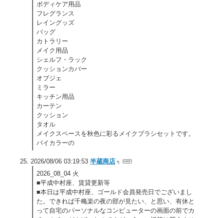
ボディケア用品
フレグランス
レイングッズ
バッグ
カトラリー
メイク用品
シェルフ・ラック
クッションカバー
オブジェ
ミラー
キッチン用品
カーテン
クッション
タオル
メイクスペースを秋色に彩るメイクブラシセットです。
バイカラーの
2026/08/06 03:19:53
半蔵商店
2026_08_04 火
■平成中村座、賃貸更新等
■本日は平成中村座、ゴールド会員発売日でございまし
た。できれば千穐楽の夜の部が見たい、と思い、有休と
って自宅のパーソナルなコンピューターの画面の前でカ