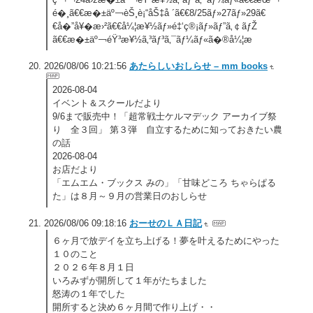
é�¸ã€€æ�±äº￢èŠ¸è¡“åŠ‡å ´ã€€8/25ãƒ»27ãƒ»29ã€
€å�”å¥�æ›²ã€€å¼¦æ¥½ãƒ»é‡‘ç®¡ãƒ»ãƒ”ã‚￠ãƒŽ
ã€€æ�±äº￢éŸ³æ¥½ã‚³ãƒ³ã‚¯ãƒ¼ãƒ«ã�®å¼¦æ
2026/08/06 10:21:56
あたらしいおしらせ – mm books
2026-08-04
イベント＆スクールだより
9/6まで販売中！「超常戦士ケルマデック アーカイブ祭
り 全３回」 第３弾 自立するために知っておきたい農
の話
2026-08-04
お店だより
「エムエム・ブックス みの」「甘味どころ ちゃらぱる
た」は８月～９月の営業日のおしらせ
2026/08/06 09:18:16
おーせのＬＡ日記
６ヶ月で放デイを立ち上げる！夢を叶えるためにやった
１０のこと
２０２６年８月１日
いろみずが開所して１年がたちました
怒涛の１年でした
開所すると決め６ヶ月間で作り上げ・・