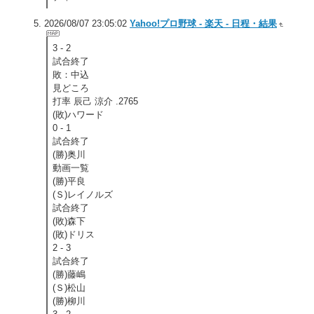
2026/08/07 23:05:02
Yahoo!プロ野球 - 楽天 - 日程・結果
3 - 2
試合終了
敗：中込
見どころ
打率 辰己 涼介 .2765
(敗)ハワード
0 - 1
試合終了
(勝)奥川
動画一覧
(勝)平良
(Ｓ)レイノルズ
試合終了
(敗)森下
(敗)ドリス
2 - 3
試合終了
(勝)藤嶋
(Ｓ)松山
(勝)柳川