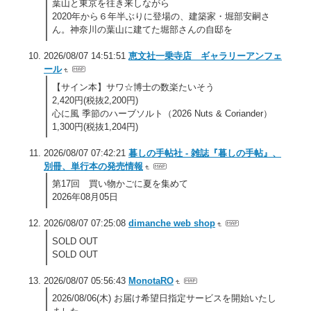
葉山と東京を往き来しながら
2020年から６年半ぶりに登場の、建築家・堀部安嗣さ
ん。神奈川の葉山に建てた堀部さんの自邸を
2026/08/07 14:51:51
恵文社一乗寺店 ギャラリーアンフェ
ール
【サイン本】サワ☆博士の数楽たいそう
2,420円(税抜2,200円)
心に風 季節のハーブソルト（2026 Nuts & Coriander）
1,300円(税抜1,204円)
2026/08/07 07:42:21
暮しの手帖社 - 雑誌『暮しの手帖』、
別冊、単行本の発売情報
第17回 買い物かごに夏を集めて
2026年08月05日
2026/08/07 07:25:08
dimanche web shop
SOLD OUT
SOLD OUT
2026/08/07 05:56:43
MonotaRO
2026/08/06(木) お届け希望日指定サービスを開始いたし