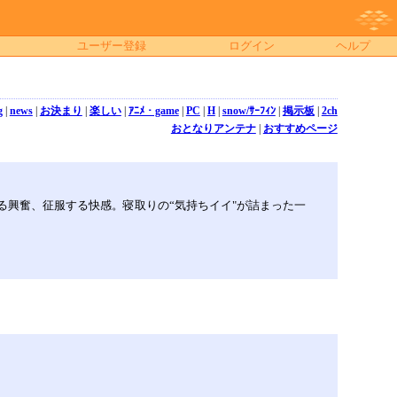
ユーザー登録
ログイン
ヘルプ
g
|
news
|
お決まり
|
楽しい
|
ｱﾆﾒ・game
|
PC
|
H
|
snow/ｻｰﾌｨﾝ
|
掲示板
|
2ch
おとなりアンテナ
|
おすすめページ
る興奮、征服する快感。寝取りの“気持ちイイ"が詰まった一