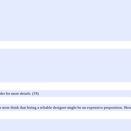
er for more details. (19)
s store think that hiring a reliable designer might be an expensive proposition. How