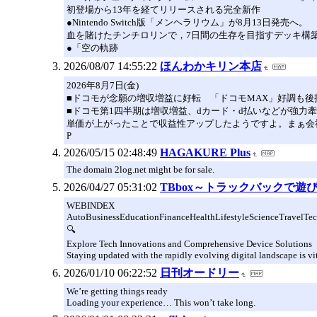
初登場から13年を経てリリースされる完全新作
●Nintendo Switch版「メンヘラリウム」が8月13日発売へ。
血を賭けたチンチロリンで，7日間の生存を目指すデッキ構
●「空の軌跡
2026/08/07 14:55:22
ほんわかキリン本店
2026年8月7日(金)
■ドコモが念願の増収増益に好転 「ドコモMAX」好調も後押し、今後
■ドコモ第1四半期は増収増益、dカード・d払いなどが強力牽引 「ド
単価が上がったことで収益性アップしたようですよ。まぁ会
P
2026/05/15 02:48:49
HAGAKURE Plus
The domain 2log.net might be for sale.
2026/04/27 05:31:02
TBbox～トラックバックで遊
WEBINDEX
AutoBusinessEducationFinanceHealthLifestyleScienceTravelTe
🔍
Explore Tech Innovations and Comprehensive Device Solutions
Staying updated with the rapidly evolving digital landscape is vi
2026/01/10 06:22:52
日刊オードリー
We’re getting things ready
Loading your experience… This won’t take long.