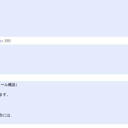
い
ォール機器）
ます。
合には、