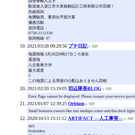
請雙擊輸入文字
歡迎進入湛江市大美裝飾設計工程有限公司官網！
在線咨詢
免費驗房、量房出平面方案
優惠活動
咨詢電話：
0759-2112330
咨詢熱線: 07
2021/03/28 09:29:56
プチ日記
地震情報 3月28日9時27分ごろ発生
震源地
八丈島東方沖
最大震度
3
この地震による津波の心配はありません詳細
2021/02/20 15:19:05
切込隊長BLOG
Error. Page cannot be displayed. Please contact your service provid
2021/01/07 12:39:25
Orbium
Small business owners like true medspa center and this deck light
2020/10/13 15:11:12
ARTIFACT ―人工事実―
403
Forbidden