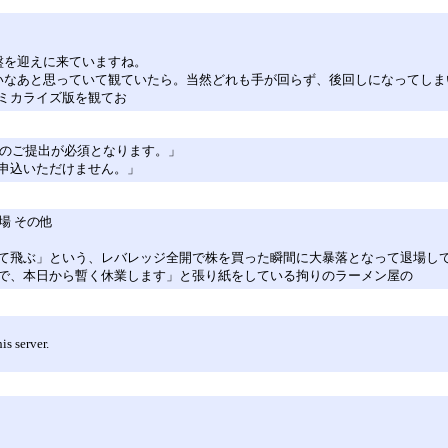
盤を迎えに来ていますね。
いなあと思っていて観ていたら。当然どれも手が回らず、後回しになってしま
ミカライズ版を観てお
類のご提出が必須となります。」
申込いただけません。」
場 その他
て飛ぶ」という、レバレッジ全開で株を買った瞬間に大暴落となって退場し
で、本日から暫く休業します」と張り紙をしている拘りのラーメン屋の
s server.