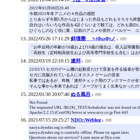
2021年03月08日20:40
今期2021年冬アニメの４作品の感想
とりあらず今期1月からはじまった作品もどれもそろそろ終
自分はいろいろな作品を4話ぐらいまで観ては、どれも面白
ひぐらしのなく頃に業…以前のアニメや原作ノベルゲー、コ
2022/05/26 17:11:29
斜壊塵 ヽ(ΦωΦ)ノ
「お申込時の年齢が18歳および19歳の場合は、収入証明書
「高校生（定時制高校生および高等専門学校生も含む）はお
2022/03/19 22:10:15
連邦
22/03/15 セガのゲーム機の起動音だけで音楽を作る猛者が登
セガに洗脳されている人にオススメ ゲームの音楽
私事ではあるが、昨晩「連邦チェック用のブックマークが全
そんな事から本来であれば「スープがうまく出来なかったの
2022/01/30 20:07:40
ぬる風呂
Not Found
The requested URL /BLOG_TEST/kobakoba/ was not found on thi
Apache/2.2.15 (CentOS) Server at www.aivy.co.jp Port 443
2021/07/15 20:25:27
NDO::Weblog
naoya.dyndns.org is offline
naoya.dyndns.org is currently offline. Please try again later.
Questions about our services? Learn more at Dyn.com.