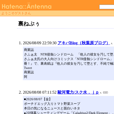
ようこそゲストさん
裏ねぷぅ
2026/08/09 22:59:30
アキバBlog（秋葉原ブログ）
商業誌
さふぁ太 NTR侵蝕シンドローム 「他人の彼女を汚して
さふぁ太氏の大人向けコミックス「NTR侵蝕シンドローム」
冊！』で、裏表紙は『他人の彼女を汚して堕とす、不純で極悪
Tweet
商業誌
阿
2026/08/08 07:11:52
駿河電力/スク水．ｊｐ
■2026/08/07【金】
ポーチドエッグ入りトマト野菜スープ
本日の気になるニュースと面白いネタ
●2D弾幕シューティングゲーム「Caladrius2/Dark Elemen