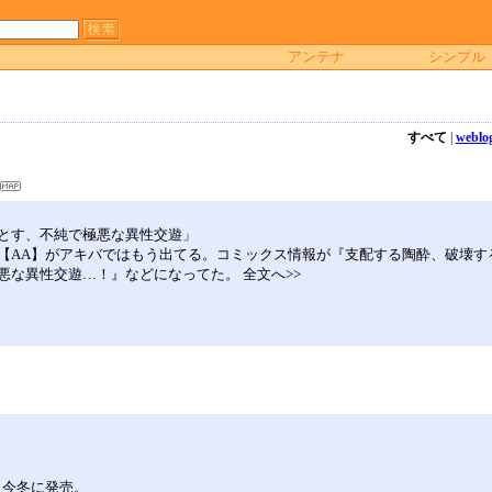
アンテナ
シンプル
すべて
|
weblo
堕とす、不純で極悪な異性交遊」
【AA】がアキバではもう出てる。コミックス情報が『支配する陶酔、破壊す
な異性交遊…！』などになってた。 全文へ>>
t」，今冬に発売。