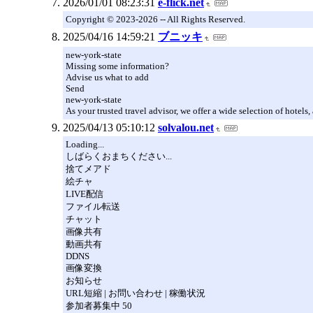
2026/01/01 08:23:31
e-flick.net
Copyright © 2023-2026 -- All Rights Reserved.
2025/04/16 14:59:21
ブニッキ
new-york-state
Missing some information?
Advise us what to add
Send
new-york-state
As your trusted travel advisor, we offer a wide selection of hotel
2025/04/13 05:10:12
solvalou.net
Loading...
しばらくおまちください...
捨てメアド
絵チャ
LIVE配信
ファイル転送
チャット
画像共有
動画共有
DDNS
画像変換
お知らせ
URL短縮 | お問い合わせ | 稼働状況
参加者募集中 50