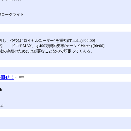
築ローグライト
は“ロイヤルユーザー”を重視(ITmedia) [00:00]
コモMAX」は400万契約突破(ケータイWatch) [00:00]
社の存続のためには必要なことなので頑張ってくんろ。
び倒せ！
ch
tal