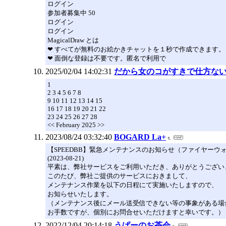
ログイン
参加者募集中 50
ログイン
ログイン
MagicalDraw とは
❤ すべてが無料のお絵かきチャットを１秒で作成できます。
❤ 面倒な登録は不要です。匿名で利用で
2025/02/04 14:02:31
だから女のコがすきで仕方な
1
2 3 4 5 6 7 8
9 10 11 12 13 14 15
16 17 18 19 20 21 22
23 24 25 26 27 28
<< February 2025 >>
2023/08/24 03:32:40
BOGARD La+
【SPEEDBB】緊急メンテナンスのお知らせ（ファイヤーウ
(2023-08-21)
平素は、弊社サービスをご利用いただき、ありがとうござい
このたび、弊社ご提供のサービスにおきまして、
メンテナンス作業を以下の日程にて実施いたしますので、
お知らせいたします。
（メンテナンス後にメール送受信できない等の事象がある場
お手数ですが、個別にお問合せいただけますと幸いです。）
2022/12/04 20:14:18
うぱーのお茶会