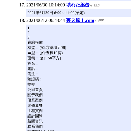
2021/06/30 10:14:09
壊れた薬缶
2021年6月30日 6:00～11:00(予定)
2021/06/12 06:43:44
裏ヌ風！.com
1
2
3
在線報價
樓盤： (如:京基城五期)
〓型： (如:五棟10房)
面積： (如:158平方)
姓名：
電話：
備注：
驗證碼：
提交
公司首頁
關于我們
優秀案例
裝修套餐
工程實例
設計團隊
新聞資訊
聯系我們