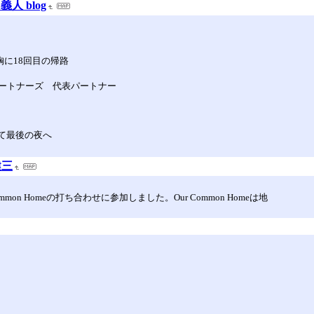
義人 blog
胸に18回目の帰路
ートナーズ 代表パートナー
して最後の夜へ
健三
n Homeの打ち合わせに参加しました。Our Common Homeは地