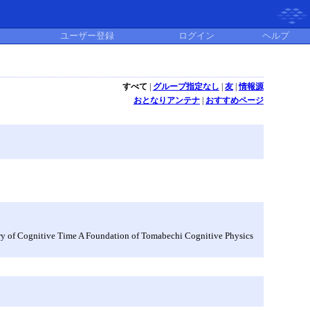
ユーザー登録
ログイン
ヘルプ
すべて
|
グループ指定なし
|
友
|
情報源
おとなりアンテナ
|
おすすめページ
ive Time A Foundation of Tomabechi Cognitive Physics