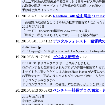
ジュニアNISAの課税未成年者口座におけるサービス等の詳細
お取扱い商品・サービス（「証券総合取引口座」との違い）
手数料と費用（ジュニアN
2015/07/31 16:04:45
Random Talk 佐山展生 : I thi
「高校野球の経験なしにはM&Aの世界で勝負できなかった」（Ne
2015年07月30日
【リード】（NewsPicks掲載のフルバージョン版）
「野球が、私を作りあげたんです」――そう語る表情に、一
2015/05/01 13:41:22
デジタルフォレスト 猪塚武
digitalforest.jp
2015 Copyright. All Rights Reserved. The Sponsored Listings disp
2010/08/19 17:06:01
ビジネス研究会
2010.03.31 ドリコムブログ サービス終了しました
ログインすると自動移行されたブログの詳細を確認できます
本サイトをご覧いただくには Adobe Flash Player が必要に
お手数ですが、下記のリンクよりダウンロード後に、もう一
ドリコムからみなさまへ
ドリコムブログユーザーの皆様。本当にありがとうございま
2010/08/13 00:08:03
ベンチャー社長ブログ/独立・
2010年08月12日
今日から夏休み