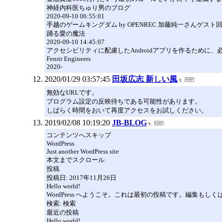
神経内科医ちゅり男のブログ
2020-09-10 06:55:01
手越のゲームキングダム by OPENREC 加藤純一さんゲス
踊る愛の魔法
2020-09-10 14:45:07
アクセシビリティに配慮したAndroidアプリを作るために、
Fenrir Engineers
2020-
2020/01/29 03:57:45
田坂広志 新しい風
無効なURLです。
プログラム設定の反映待ちである可能性があります。
しばらく時間をおいて再度アクセスをお試しください。
2019/02/08 10:19:20
JB-BLOG
コンテンツへスキップ
WordPress
Just another WordPress site
本文までスクロール
投稿
投稿日: 2017年11月26日
Hello world!
WordPress へようこそ。これは最初の投稿です。編集もし
検索: 検索
最近の投稿
Hello world!