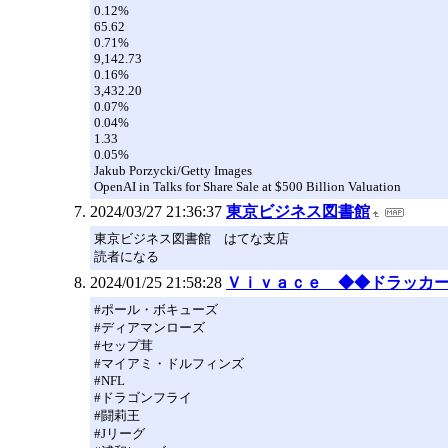
0.12%
65.62
0.71%
9,142.73
0.16%
3,432.20
0.07%
0.04%
1.33
0.05%
Jakub Porzycki/Getty Images
OpenAI in Talks for Share Sale at $500 Billion Valuation
2024/03/27 21:36:37
東京ビジネス図書館
東京ビジネス図書館 はてな支店
読者になる
2024/01/25 21:58:28
Ｖｉｖａｃｅ ◆◆ドラッカ
#ポール・ボキューズ
#ディアマンローズ
#セップ茸
#マイアミ・ドルフィンズ
#NFL
#ドラゴンフライ
#闘莉王
#Jリーグ