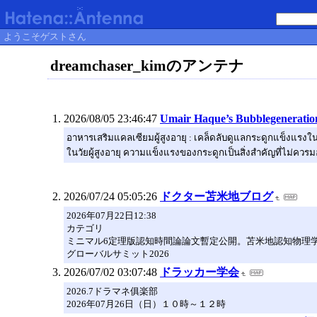
ようこそゲストさん
dreamchaser_kimのアンテナ
2026/08/05 23:46:47
Umair Haque’s Bubblegeneration
อาหารเสริมแคลเซียมผู้สูงอายุ : เคล็ดลับดูแลกระดูกแข็งแรงใ
ในวัยผู้สูงอายุ ความแข็งแรงของกระดูกเป็นสิ่งสำคัญที่ไม่ควรม
2026/07/24 05:05:26
ドクター苫米地ブログ
2026年07月22日12:38
カテゴリ
ミニマル6定理版認知時間論論文暫定公開。苫米地認知物理学基盤の一部 Provisional Rel
グローバルサミット2026
2026/07/02 03:07:48
ドラッカー学会
2026.7ドラマネ俱楽部
2026年07月26日（日）１０時～１２時