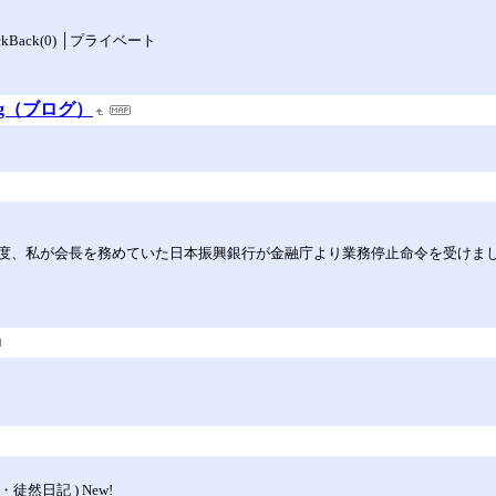
rackBack(0) │プライベート
 Blog（ブログ）
度、私が会長を務めていた日本振興銀行が金融庁より業務停止命令を受けま
然日記 ) New!