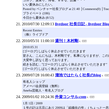
ゴルフ、波乗り、帰省、ＢＢＱ、読書・・・
いい夏休みにしたい。
Posted by ベンチャー社長ブログ at 21:40 │Comments(0) │T
プライベート (186)
今日から夏休み (8/12)
2010/07/30 12:09:13
livedoor 社長日記 - livedoor
Recent Entries
（株）ライブドア
2010/05/31 11:00:10
週刊！木村剛
2010.05.31
[ゴーログ] しばらく休止させていただきます
皆さん、こんにちは。木村剛です。私事になりますが、この
大変申し訳なく思っております。
続きを読む... ”[ゴーログ] しばらく休止させていただきます”
[ゴーログ] しばらく休止させていただきます
2009/07/28 16:00:43
溜池ではたらく社長のblog
有名人ショップ
アメーバ会員登録（無料）
Ameba芸能人・有名人ブログ
2009/01/02 10:24:36
外資コンサル.com
1月 1日 / 2009
１年の計は元旦にあり 2009は「組織化の年」 ( ちょっと一息・徒