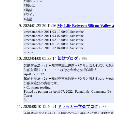
#浦和レッズ
#想い出
#熟成
#ワイン
#流星
2024/01/25 20:11:16
My Life Between Silicon Valley 
umedamochio 2011-03-19 00:00 Subscribe
umedamochio 2011-03-07 00:00 Subscribe
umedamochio 2011-02-18 00:00 Subscribe
umedamochio 2011-01-23 00:00 Subscribe
umedamochio 2010-12-04 00:00 Subscribe
umeda
2022/04/09 05:33:14
知財ブログ
知的財産法（2）••知財尊重三原則•パクリと言われないため
知的財産法（１）・・・模倣と創造と知的財産法
April 07, 2022
知的財産法（2）••知財尊重三原則•パクリと言われないため
知的財産法の講義です。
» Continue reading
Posted by pattom on April 07, 2022 | Permalink | Comments (0)
Tweet
知
2020/09/10 15:40:21
ドラッカー学会ブログ
金融資産1000万円という最初のゴールをいかに早く達成す