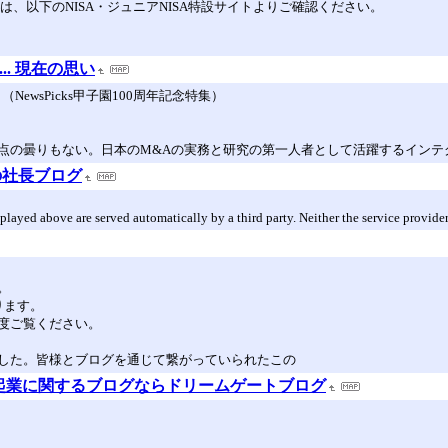
は、以下のNISA・ジュニアNISA特設サイトよりご確認ください。
nk... 現在の思い
wsPicks甲子園100周年記念特集）
点の曇りもない。日本のM&Aの実務と研究の第一人者として活躍するインテ
の社長ブログ
layed above are served automatically by a third party. Neither the service provide
。
なります。
度ご覧ください。
した。皆様とブログを通じて繋がっていられたこの
起業に関するブログならドリームゲートブログ