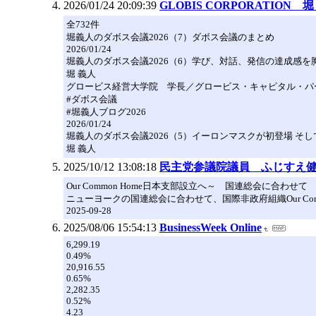
2026/01/24 20:09:39
GLOBIS CORPORATION 堀 
全732件
堀義人のダボス会議2026（7）ダボス会議のまとめ
2026/01/24
堀義人のダボス会議2026（6）学び、対話、発信の達成感を
堀 義人
グロービス経営大学院 学長／グロービス・キャピタル・パ
#ダボス会議
#堀義人ブログ2026
2026/01/24
堀義人のダボス会議2026（5）イーロンマスクが初登場 そ
堀 義人
2025/10/12 13:08:18
民主党参議院議員 ふじすえ
Our Common Home日本支部設立へ～ 国連総会に合わせて
ニューヨークの国連総会に合わせて、国際非政府組織Our Commo
2025-09-28
2025/08/06 15:54:13
BusinessWeek Online
6,299.19
0.49%
20,916.55
0.65%
2,282.35
0.52%
4.23