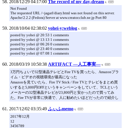
2018/12/29 04:17:00
The record of my day-dream
Not Found
The requested URL /~jagarl/diary.html was not found on this server.
Apache/2.2.2 (Fedora) Server at www.creator.club.ne.jp Port 80
2018/10/04 02:38:02
yohei-y:weblog
posted by yohei @ 20:53 1 comments
posted by yohei @ 13:13 1 comments
posted by yohei @ 06:26 0 comments
posted by yohei @ 23:40 0 comments
posted by yohei @ 07:08 1 comments
2018/03/19 10:50:38
ARTIFACT ―人工事実―
3万円ちょいで32型液晶テレビとFire TVを買ったら、Amazonプラ
イム・ビデオの視聴環境が最高になった
Amazonを見ていたら、Fire TV Stick / Fire TVとテレビをまとめ買
いすると5,000円OFFというキャンペーンをしていて、TCLという
メーカーの32型液晶テレビが23,800円と安かったので買ってみ
た。Fire TVが非常に快適で、人に勧めたいほどだったので紹介し
2017/12/02 03:35:49
ふぃふmemo
2017年12月
12
3456789