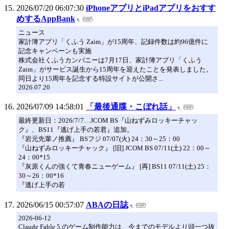
2026/07/20 06:07:30
iPhoneアプリとiPadアプリをおすす
めするAppBank
ニュース
家計簿アプリ「くふう Zaim」が15周年、記録件数は約96億件に
記念キャンペーンも実施
株式会社くふうカンパニーは7月17日、家計簿アプリ「くふう
Zaim」がサービス誕生から15周年を迎えたことを発表しました。
同日より15周年を記念する特設サイトが公開さ...
2026.07.20
2026/07/09 14:58:01
「最後通牒・こぼれ話」
最終更新日：2026/7/7…JCOM BS『山ねずみロッキーチャッ
ク』、BS11『逃げ上手の若君』追加。
『岩元先輩ノ推薦』 BSフジ 07/07(火) 24：30～25：00
『山ねずみロッキーチャック』 [旧] JCOM BS 07/11(土) 22：00～
24：00*15
『灰原くんの強くて青春ニューゲーム』 [再] BS11 07/11(土) 25：
30～26：00*16
『逃げ上手の若
2026/06/15 00:57:07
ABAの日誌
2026-06-12
Claude Fable 5 のゲーム制作能力は、今までのモデルより頭一つ抜