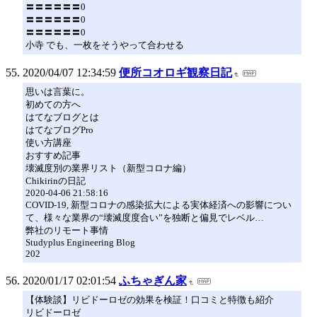
〓〓〓〓〓〓0
〓〓〓〓〓〓0
〓〓〓〓〓〓0
小寺 でも、一枚をそうやって合わせる
2020/04/07 12:34:59
便所コオロギ観察日記
思いは言葉に。
初めての方へ
はてなブログとは
はてなブログPro
使い方講座
おすすめ記事
壊滅度別の業界リスト（新型コロナ編）
Chikirinの日記
2020-04-06 21:58:16
COVID-19, 新型コロナの感染拡大による実体経済への影響につい
て、様々な業界の“壊滅度度合い”を独断と偏見でレベル…
弊社のリモート事情
Studyplus Engineering Blog
202
2020/01/17 02:01:54
ふちゃぎん家
【体験談】リビドーロゼの効果を検証！口コミと特徴も紹介
リビドーロゼ