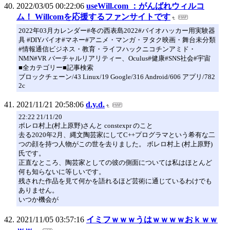
2022/03/05 00:22:06
useWill.com ：がんばれウィルコ
ム！ Willcomを応援するファンサイトです
2022年03月カレンダー#冬の西表島2022#バイオハッカー用実験器
具 #DIYバイオ#マネー#アニメ・マンガ・ヲタク映画・舞台未分類
#情報通信ビジネス・教育・ライフハックニコチンアミド・
NMN#VR バーチャルリアリティー、Oculus#健康#SNS社会#宇宙
■全カテゴリー■記事検索
ブロックチェーン/43 Linux/19 Google/316 Android/606 アプリ/782
2c
2021/11/21 20:58:06
d.y.d.
22:22 21/11/20
ボレロ村上(村上原野)さんと constexpr のこと
去る2020年2月、縄文陶芸家にしてC++プログラマという希有な二
つの顔を持つ人物がこの世を去りました。 ボレロ村上 (村上原野)
氏です。
正直なところ、陶芸家としての彼の側面については私はほとんど
何も知らないに等しいです。
残された作品を見て何かを語れるほど芸術に通じているわけでも
ありません。
いつか機会が
2021/11/05 03:57:16
イミフｗｗｗうはｗｗｗｗおｋｗｗ