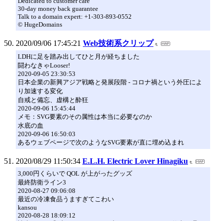
Dedicated to customer care
30-day money back guarantee
Talk to a domain expert: +1-303-893-0552
© HugeDomains
2020/09/06 17:45:21
Web技術系クリップ
LDHに足を踏み出してひと月が経ちました
闘わなきゃLooser!
2020-09-05 23:30:53
日本企業の新興アジア戦略と発展段階 - コロナ禍という外圧によ
り加速する変化
自戒と備忘、虚構と酔狂
2020-09-06 15:45:44
メモ：SVG要素のその属性は本当に必要なのか
水底の血
2020-09-06 16:50:03
あるウェブページで次のようなSVG要素が直に埋め込まれ
2020/08/29 11:50:34
E.L.H. Electric Lover Hinagiku
3,000円くらいで QOL が上がったグッズ
最終防衛ライン3
2020-08-27 09:06:08
最近の冷凍食品うますぎてこわい
kansou
2020-08-28 18:09:12