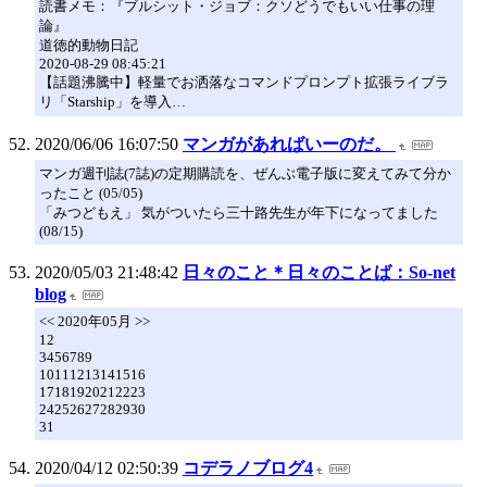
読書メモ：『ブルシット・ジョブ：クソどうでもいい仕事の理
論』
道徳的動物日記
2020-08-29 08:45:21
【話題沸騰中】軽量でお洒落なコマンドプロンプト拡張ライブラ
リ「Starship」を導入…
2020/06/06 16:07:50
マンガがあればいーのだ。
マンガ週刊誌(7誌)の定期購読を、ぜんぶ電子版に変えてみて分か
ったこと (05/05)
「みつどもえ」 気がついたら三十路先生が年下になってました
(08/15)
2020/05/03 21:48:42
日々のこと＊日々のことば：So-net
blog
<< 2020年05月 >>
12
3456789
10111213141516
17181920212223
24252627282930
31
2020/04/12 02:50:39
コデラノブログ4