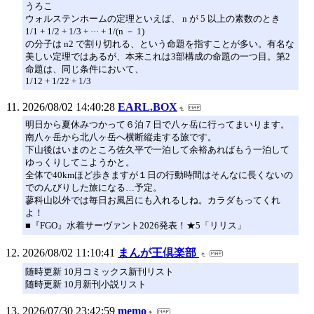
うろこ
ウォルステンホームの定理といえば、 n が 5 以上の素数のとき
1/1 + 1/2 + 1/3 + ··· + 1/(n － 1)
の分子は n2 で割り切れる、という命題を指すことが多い。有名な
美しい定理ではあるが、本来これは3部構成の命題の一つ目。第2
命題は、同じ条件において、
1/12 + 1/22 + 1/3
2026/08/02 14:40:28
EARL.BOX
明日から夏休みつかって６泊７日で八ヶ岳に行ってまいります。
南八ヶ岳から北八ヶ岳へ横断縦走する旅です。
下山後はいまのところ佐久平で一泊して余裕あればもう一泊して
ゆっくりしてこようかと。
全体で40kmほど歩きますが１日の行動時間はそんなに長くないの
でのんびりした旅になる…予定。
蓼科山以外では毎日お風呂にも入れるしね。カラダもってくれ
よ！
■『FGO』水着サーヴァント2026発表！★5「リリス」
2026/08/02 11:10:41
まんが王倶楽部
随時更新 10月コミックス新刊リスト
随時更新 10月新刊小説リスト
2026/07/30 23:42:59
memo