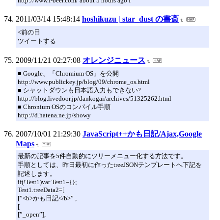
http://www.f-beer.com/ about 5 hours ago f
2011/03/14 15:48:14
hoshikuzu | star_dust の書斎
<前の日
ツイートする
2009/11/21 02:27:08
オレンジニュース
■ Google、「Chromium OS」を公開
http://www.publickey.jp/blog/09/chrome_os.html
■ シャットダウンも日本語入力もできない?
http://blog.livedoor.jp/dankogai/archives/51325262.html
■ Chronium OSのコンパイル手順
http://d.hatena.ne.jp/showy
2007/10/01 21:29:30
JavaScript++かも日記/Ajax,Google
Maps
最新の記事を5件自動的にツリーメニュー化する方法です。
手順としては、昨日最初に作ったtreeJSONテンプレートへ下記を
記述します。
if(!Test1)var Test1={};
Test1.treeData2=[
[”<b>かも日記</b>” ,
[
[”_open”],