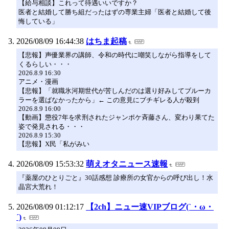
【給与相談】これって待遇いいですか？
医者と結婚して勝ち組だったはずの専業主婦「医者と結婚して後
悔している」
2026/08/09 16:44:38
はちま起稿
【悲報】声優業界の講師、令和の時代に嘲笑しながら指導をして
くるらしい・・・
2026.8.9 16:30
アニメ・漫画
【悲報】「就職氷河期世代が苦しんだのは選り好みしてブルーカ
ラーを選ばなかったから」← この意見にブチギレる人が殺到
2026.8.9 16:00
【動画】懲役7年を求刑されたジャンポケ斉藤さん、変わり果てた
姿で発見される・・・
2026.8.9 15:30
【悲報】X民「私がみい
2026/08/09 15:53:32
萌えオタニュース速報
『薬屋のひとりごと』30話感想 診療所の女官からの呼び出し！水
晶宮大荒れ！
2026/08/09 01:12:17
【2ch】ニュー速VIPブログ(`・ω・
´)