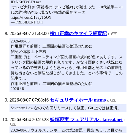
ID:NKtfTkGT9.net
"テレビ大好き"高齢者の｢テレビ離れ｣が始まった…10代後半～20
代の約7割が"ほぼ見ない"衝撃の最新データ
https://t.co/RJ1vayT5OY
— PRESIDENT Onl
2026/08/07 21:43:00
檜山正幸のキマイラ飼育記
2026-08-06
作用亜群と前層： 二重圏の描画法整理のために
雑記／備忘 上下左右
二重圏では、ペースティング図の描画の規約が色々あります。ス
トリング図の描画の規約も色々です。かなり面倒くさい状況にな
っているので整理しようと思ったら、作用亜群とその上の前層を
持ち出さないと無理な感じがしてきました。という事情で、この
記事で…
作用亜群と前層： 二重圏の描画法整理のために
2026 / 8
2026/08/07 07:08:46
セキュリティホール memo
Severity: Low なので次回リリースにて修正。Git 上では修正済。
2026/08/04 20:59:28
妖精現実 フェアリアル - faireal.net
2026-08-03 ウォルステンホームの第2命題・再訪 ちょっと目から