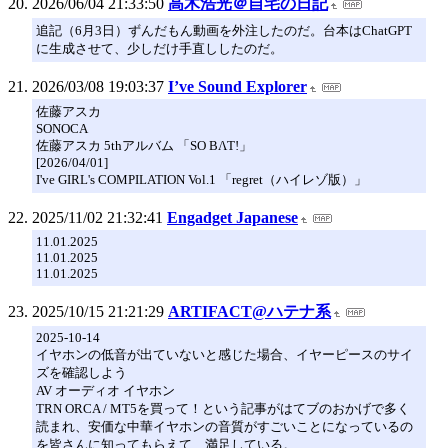
2026/06/04 21:33:50
高木浩光＠自宅の日記
追記（6月3日）ずんだもん動画を外注したのだ。台本はChatGPT
に生成させて、少しだけ手直ししたのだ。
2026/03/08 19:03:37
I’ve Sound Explorer
佐藤アスカ
SONOCA
佐藤アスカ 5thアルバム 「SO BΛT!」
[2026/04/01]
I've GIRL's COMPILATION Vol.1 「regret（ハイレゾ版）」
2025/11/02 21:32:41
Engadget Japanese
11.01.2025
11.01.2025
11.01.2025
2025/10/15 21:21:29
ARTIFACT@ハテナ系
2025-10-14
イヤホンの低音が出ていないと感じた場合、イヤーピースのサイ
ズを確認しよう
AV オーディオ イヤホン
TRN ORCA / MT5を買って！という記事がはてブのおかげで多く
読まれ、安価な中華イヤホンの音質がすごいことになっているの
を皆さんに知ってもらえて、満足している。