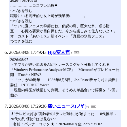
2026年08月09日
………………コスプレ治療❤
つづきを読む
職場にいる高圧的な女上司が残業後に………。
つづきを読む
「ついに夏フェスの季節だね。伝説の島、巨大な氷、眠る財
宝……心躍る要素が目白押しだ。今から楽しみで仕方ないよ！」
オーガスト『あいミス』新イベント『真夏の氷島フェス』
つづきを読む
2026/08/08 17:49:43
Hjk/変人窟
2026/08/07
・アプリが遅い原因をAIがトレースログから分析してくれる
「Windows Performance Analyzer MCP」 Microsoftがプレビュー公
開 – ITmedia NEWS
・「.jp」が40周年――1986年8月5日、Jon Postel氏から村井純氏に
委任 – INTERNET Watch
・現役内科医が検証して判明。そうめん単品食いで膵臓を「2回」
働か
2026/08/08 17:29:36
痛いニュース(ノ∀`)
👴"テレビ大好き"高齢者の｢テレビ離れ｣が始まった…10代後半～
20代の約7割が"ほぼ見ない"
1 名前：パンナ・コッタ ★：2026/08/07(金) 22:57:35.02