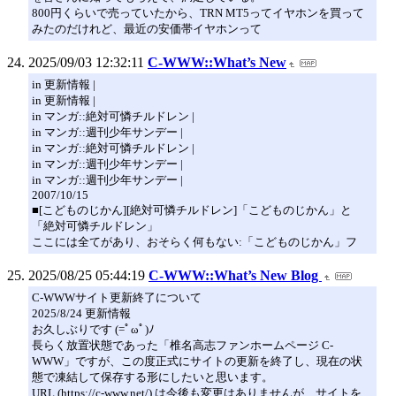
800円くらいで売っていたから、TRN MT5ってイヤホンを買って
みたのだけれど、最近の安価帯イヤホンって
2025/09/03 12:32:11
C-WWW::What’s New
in 更新情報 |
in 更新情報 |
in マンガ::絶対可憐チルドレン |
in マンガ::週刊少年サンデー |
in マンガ::絶対可憐チルドレン |
in マンガ::週刊少年サンデー |
in マンガ::週刊少年サンデー |
2007/10/15
■[こどものじかん][絶対可憐チルドレン]「こどものじかん」と
「絶対可憐チルドレン」
ここには全てがあり、おそらく何もない:「こどものじかん」フ
2025/08/25 05:44:19
C-WWW::What’s New Blog
C-WWWサイト更新終了について
2025/8/24 更新情報
お久しぶりです (=ﾟωﾟ)ﾉ
長らく放置状態であった「椎名高志ファンホームページ C-
WWW」ですが、この度正式にサイトの更新を終了し、現在の状
態で凍結して保存する形にしたいと思います。
URL (https://c-www.net/) は今後も変更はありませんが、サイトを