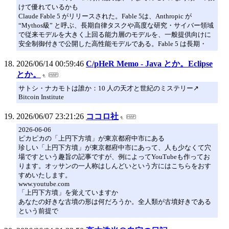
けて優れているかも
Claude Fable 5 がリリースされた。Fable 5は、Anthropic が
“Mythos級” と呼ぶ、長期自律タスクや高度な研究・サイバー領域
で従来モデルを大きく上回る能力層のモデルを、一般提供向けに
安全制御付きで公開した高性能モデルである。Fable 5 は長期・
2026/06/14 00:59:46
C/pHeR Memo - Java とか。Eclipse
とか。
サトシ・ナカモトは誰か：10 人の天才と世紀のミステリー↗️
Bitcoin Institute
2026/06/07 23:21:26
ココロ社
2026-06-06
ピカピカの「上円下方墳」が東京都府中市にある
珍しい「上円下方墳」が東京都府中市にあって、人も少なくて穴
場ですという趣旨の記事ですが、例によってYouTubeも作ってお
ります。オッサンの一人称はしんどいという方にはこちらをおす
すめいたします。
www.youtube.com
「上円下方墳」を覚えていますか
あなたの好きな古墳の形は何だろうか。全人類が古墳好きである
という前提で