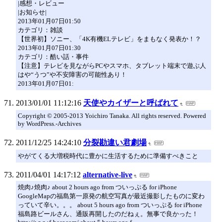
|感想・レビュー
|お知らせ|
2013年01月07日01:50
カテゴリ：雑談
【世界初】ソニー、「4K有機ELテレビ」をまもなく発表か！？
2013年01月07日01:30
カテゴリ：酷い話・事件
【注意】テレビを見ながらPCやスマホ、タブレット端末で遊ぶ人
はや“うつ”や不安障害の可能性あり！
2013年01月07日01:
2013/01/01 11:12:16
天使やカイザーと呼ばれて
Copyright © 2005-2013 Yoichiro Tanaka. All rights reserved. Powered
by WordPress.-Archives
2011/12/25 14:24:10
分裂勘違い君劇場
やがてくる大増税時代に豊かに生活するために準備すべきこと
2011/04/01 14:17:12
alternative-live
焼肉♪焼肉♪ about 2 hours ago from ついっぷる for iPhone
GoogleMapの福島第一原発の航空写真が最近撮影したものに変わ
っていて辛い。。。 about 5 hours ago from ついっぷる for iPhone
福島路ビールさん、通販再開したのだねぇ。無事で良かった！