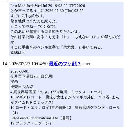
Last Modified: Wed Jul 29 19:08:22 UTC 2026
とか言ってるうちに 2026-07-30 [Thu] 03:55
すでに7月も終わり。
暑さ地獄はまだまだ続くよ。
ところでやねー (てくるで)、
このあいだ超笑えるゴミ箱を見たんだよ。
それは某公園にある「もえるゴミ」「もえないゴミ」の箱なのだ
が、
そこに手書きのペンキ文字で「禁犬糞」と書いてある。
意味はわ
2026/07/27 10:04:50
最近のフケ顔？
2026-08-01
今月買う漫画 etc [自分用]
漫画
発売日 商品名
4 異世界居酒屋「のぶ」(22) (角川コミックス・エース)
10 マギアレコード 魔法少女まどか☆マギカ外伝 １３巻 (まん
がタイムＫＲコミックス)
16 ロード・エルメロイⅡ世の冒険 12 星冠密議グランド・ロール
（4）
Fate/Grand Order material XXI【書籍】
19 ブラック・ラグーン (