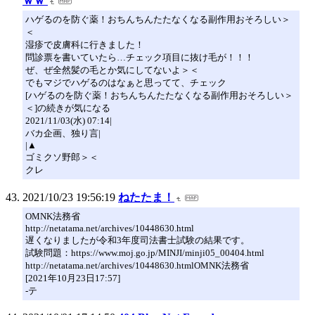
ｗｗ
ハゲるのを防ぐ薬！おちんちんたたなくなる副作用おそろしい＞
＜
湿疹で皮膚科に行きました！
問診票を書いていたら…チェック項目に抜け毛が！！！
ぜ、ぜ全然髪の毛とか気にしてないよ＞＜
でもマジでハゲるのはなぁと思ってて、チェック
[ハゲるのを防ぐ薬！おちんちんたたなくなる副作用おそろしい＞
＜]の続きが気になる
2021/11/03(水) 07:14|
バカ企画、独り言|
|▲
ゴミクソ野郎＞＜
クレ
2021/10/23 19:56:19
ねたたま！
OMNK法務省
http://netatama.net/archives/10448630.html
遅くなりましたが令和3年度司法書士試験の結果です。
試験問題：https://www.moj.go.jp/MINJI/minji05_00404.html
http://netatama.net/archives/10448630.htmlOMNK法務省
[2021年10月23日17:57]
-テ