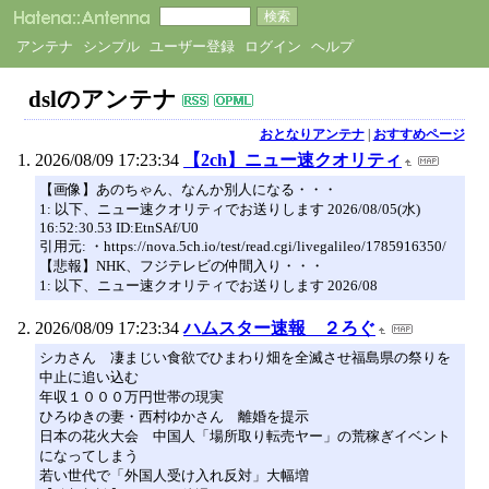
アンテナ
シンプル
ユーザー登録
ログイン
ヘルプ
dslのアンテナ
おとなりアンテナ
|
おすすめページ
2026/08/09 17:23:34
【2ch】ニュー速クオリティ
【画像】あのちゃん、なんか別人になる・・・
1: 以下、ニュー速クオリティでお送りします 2026/08/05(水)
16:52:30.53 ID:EtnSAf/U0
引用元: ・https://nova.5ch.io/test/read.cgi/livegalileo/1785916350/
【悲報】NHK、フジテレビの仲間入り・・・
1: 以下、ニュー速クオリティでお送りします 2026/08
2026/08/09 17:23:34
ハムスター速報 ２ろぐ
シカさん 凄まじい食欲でひまわり畑を全滅させ福島県の祭りを
中止に追い込む
年収１０００万円世帯の現実
ひろゆきの妻・西村ゆかさん 離婚を提示
日本の花火大会 中国人「場所取り転売ヤー」の荒稼ぎイベント
になってしまう
若い世代で「外国人受け入れ反対」大幅増