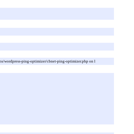
ns/wordpress-ping-optimizer/cbnet-ping-optimizer.php on l