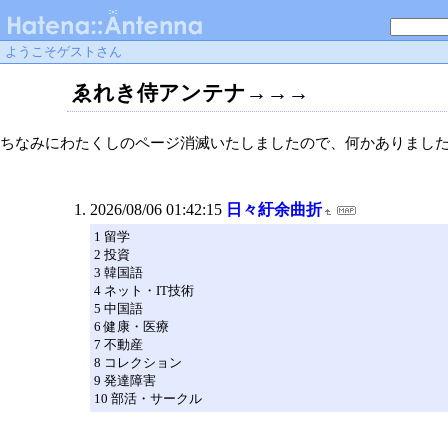
ようこそゲストさん
ゑれき侍アンテナ→→→
ちなみにわたくしのページ消滅いたしましたので、何かありましたらherib
2026/08/06 01:42:15
日々紆余曲折
1 留学
2 投資
3 韓国語
4 ネット・IT技術
5 中国語
6 健康・医療
7 不動産
8 コレクション
9 発達障害
10 部活・サークル