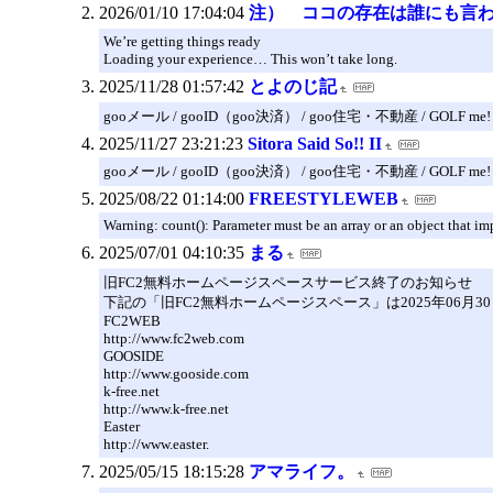
2026/01/10 17:04:04
注） ココの存在は誰にも言
We’re getting things ready
Loading your experience… This won’t take long.
2025/11/28 01:57:42
とよのじ記
gooメール / gooID（goo決済） / goo住宅・不動産 / GOLF me!
2025/11/27 23:21:23
Sitora Said So!! II
gooメール / gooID（goo決済） / goo住宅・不動産 / GOLF me!
2025/08/22 01:14:00
FREESTYLEWEB
Warning: count(): Parameter must be an array or an object that
2025/07/01 04:10:35
まる
旧FC2無料ホームページスペースサービス終了のお知らせ
下記の「旧FC2無料ホームページスペース」は2025年06月
FC2WEB
http://www.fc2web.com
GOOSIDE
http://www.gooside.com
k-free.net
http://www.k-free.net
Easter
http://www.easter.
2025/05/15 18:15:28
アマライフ。