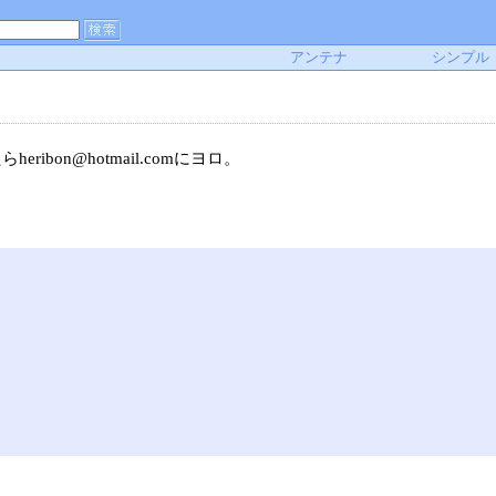
アンテナ
シンプル
on@hotmail.comにヨロ。