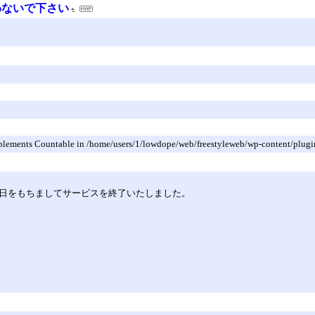
わないで下さい
 implements Countable in /home/users/1/lowdope/web/freestyleweb/wp-content/plugi
30日をもちましてサービスを終了いたしました。