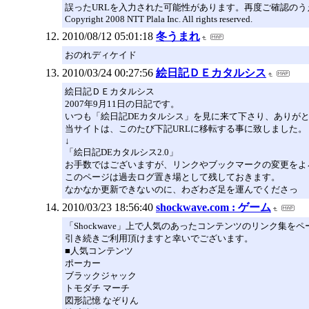
誤ったURLを入力された可能性があります。再度ご確認のう
Copyright 2008 NTT Plala Inc. All rights reserved.
2010/08/12 05:01:18
冬うまれ
おのれディケイド
2010/03/24 00:27:56
絵日記ＤＥカタルシス
絵日記ＤＥカタルシス
2007年9月11日の日記です。
いつも「絵日記DEカタルシス」を見に来て下さり、ありが
当サイトは、このたび下記URLに移転する事に致しました。
↓
「絵日記DEカタルシス2.0」
お手数ではございますが、リンクやブックマークの変更をよ
このページは過去ログ置き場として残しておきます。
なかなか更新できないのに、わざわざ足を運んでくださっ
2010/03/23 18:56:40
shockwave.com : ゲーム
「Shockwave」上で人気のあったコンテンツのリンク集
引き続きご利用頂けますと幸いでございます。
■人気コンテンツ
ポーカー
ブラックジャック
トモダチ マーチ
図形記憶 なぞりん