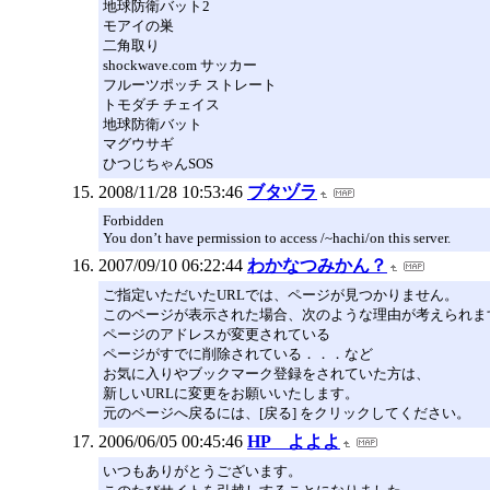
地球防衛バット2
モアイの巣
二角取り
shockwave.com サッカー
フルーツポッチ ストレート
トモダチ チェイス
地球防衛バット
マグウサギ
ひつじちゃんSOS
2008/11/28 10:53:46
ブタヅラ
Forbidden
You don’t have permission to access /~hachi/on this server.
2007/09/10 06:22:44
わかなつみかん？
ご指定いただいたURLでは、ページが見つかりません。
このページが表示された場合、次のような理由が考えられま
ページのアドレスが変更されている
ページがすでに削除されている．．．など
お気に入りやブックマーク登録をされていた方は、
新しいURLに変更をお願いいたします。
元のページへ戻るには、[戻る] をクリックしてください。
2006/06/05 00:45:46
HP よよよ
いつもありがとうございます。