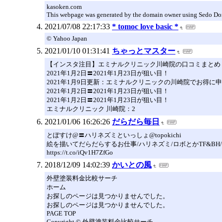
kasoken.com
This webpage was generated by the domain owner using Sedo Domain
2021/07/08 22:17:33
* tomoc love basic *
© Yahoo Japan
2021/01/10 01:31:41
ちゃっとマスター
【インスタ注目】エミナルクリニック川崎院の口コミまとめ｜通
2021年1月2日〓2021年1月23日が狙い目！
2021年1月9日更新：エミナルクリニックの川崎院でお得
2021年1月2日〓2021年1月23日が狙い目！
2021年1月2日〓2021年1月23日が狙い目！
エミナルクリニック 川崎院：2
2021/01/06 16:26:26
だらだら毎日
とぽすけ@〓ハリネズミといっしょ@topokichi
絵を描いてだらだらするお仕事/ハリネズミ/ロボとかTF&BH/
https://t.co/iQv1H7ZfGo
2018/12/09 14:02:39
かいとの風
外壁塗装料金比較サーチ
ホーム
お探しのページは見つかりませんでした。
お探しのページは見つかりませんでした。
PAGE TOP
Copyright © 外壁塗装料金比較サーチ