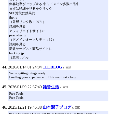
集客効率がアップする 中古ドメイン多数出品中
まずは詳細を見るをクリック
SEO対策に効果的
fhp.jp
（外部リンク数：2071）
詳細を見る
アフィリエイトサイトに
peach-inc.jp
（ドメインオーソリティ：32）
詳細を見る
新規サービス・商品サイトに
hacking.jp
（意味：ハッ
2026/01/14 01:24:04
□□□BLOG
We’re getting things ready
Loading your experience… This won’t take long.
2026/01/09 22:37:49
雑音生活
Free Tools
Free Tools
2025/12/21 19:46:38
山本潤子ブログ
855-834-8495 +1-570-708-8400 Hours: Mon-Fri 8am-11pm ET