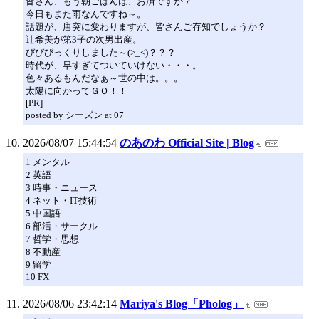
皆さん、もう朝ごはんは、お済ですか？
今日もまた雨なんですね～。
話題が、唐突に変わりますが、皆さんご存知でしょうか？
辻希美が第3子の次男出産。
びびびっくりしました～(>_<)？？？
時代が、早すぎてついていけない・・・。
色々あるもんだなぁ～世の中は。。。
太陽に向かってＧＯ！！
[PR]
posted by シーズン at 07
2026/08/07 15:44:54
のあのわ Official Site | Blog
1 メンタル
2 英語
3 時事・ニュース
4 ネット・IT技術
5 中国語
6 部活・サークル
7 哲学・思想
8 不動産
9 留学
10 FX
2026/08/06 23:42:14
Mariya's Blog「Pholog」