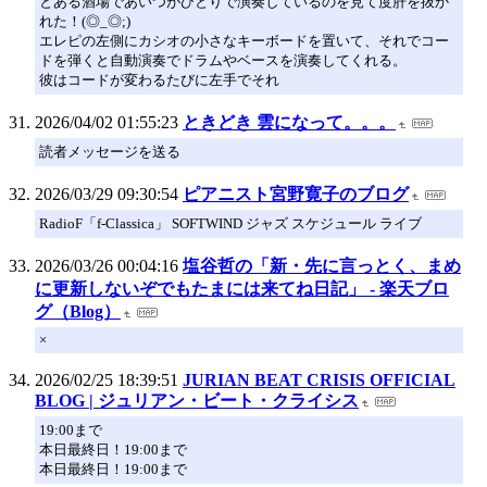
とある酒場であいつがひとりで演奏しているのを見て度肝を抜か
れた！(◎_◎;)
エレピの左側にカシオの小さなキーボードを置いて、それでコー
ドを弾くと自動演奏でドラムやベースを演奏してくれる。
彼はコードが変わるたびに左手でそれ
2026/04/02 01:55:23
ときどき 雲になって。。。
読者メッセージを送る
2026/03/29 09:30:54
ピアニスト宮野寛子のブログ
RadioF「f-Classica」 SOFTWIND ジャズ スケジュール ライブ
2026/03/26 00:04:16
塩谷哲の「新・先に言っとく、まめ
に更新しないぞでもたまには来てね日記」 - 楽天ブロ
グ（Blog）
×
2026/02/25 18:39:51
JURIAN BEAT CRISIS OFFICIAL
BLOG | ジュリアン・ビート・クライシス
19:00まで
本日最終日！19:00まで
本日最終日！19:00まで