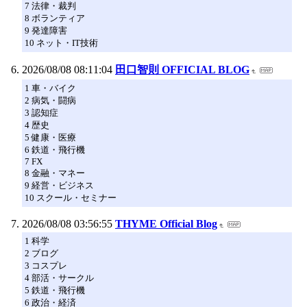
7 法律・裁判
8 ボランティア
9 発達障害
10 ネット・IT技術
2026/08/08 08:11:04
田口智則 OFFICIAL BLOG
1 車・バイク
2 病気・闘病
3 認知症
4 歴史
5 健康・医療
6 鉄道・飛行機
7 FX
8 金融・マネー
9 経営・ビジネス
10 スクール・セミナー
2026/08/08 03:56:55
THYME Official Blog
1 科学
2 ブログ
3 コスプレ
4 部活・サークル
5 鉄道・飛行機
6 政治・経済