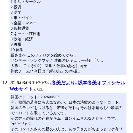
1 部活・サークル
2 投資
3 語学
4 車・バイク
5 金融・マネー
6 仮想通貨
7 ネット・IT技術
8 政治・経済
9 将棋
10 留学
皆さまへ このフォログを始めてから...
サンデー・ソングブック 達郎のレギュラー番組「サ...
大阪にて（その2） NHKの仕事のあとに向か...
熟女チーム!? 今日は「縁の糸」のPV撮...
2026/08/06 19:20:38
-冬美だより- 坂本冬美オフィシャル
Webサイト
韓国のトロット♪ 2026/08/06
今、韓国の若者にも人気なのが、日本の演歌のようなトロット。
韓国のテレビをつけると、若者がそれはそれは素晴らしい歌唱力
でトロットを歌っているんです。
その方々の憧れの存在がキム・ヨンイムさんなんだそうです。
╰(*´︶`*)╯♡
そのヨンイムさんの親友の方と、あや子さんがちょっとワケ有り