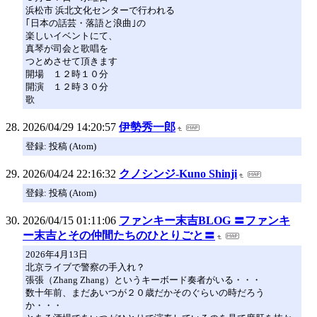
浜松市 浜北文化センターで行われる
｢日本の話芸・落語と浪曲｣の
楽しいイベントにて、
真琴が司会と歌唱を
つとめさせて頂きます
開場 １２時１０分
開演 １２時３０分
歌
2026/04/29 14:20:57
伊勢秀一郎
登録: 投稿 (Atom)
2026/04/24 22:16:32
クノシンジ-Kuno Shinji
登録: 投稿 (Atom)
2026/04/15 01:11:06
ファンキー末吉BLOG 〓ファンキ
ー末吉とその仲間たちのひとりごと〓
2026年4月13日
北京ライブで警察の手入れ？
張張（Zhang Zhang）というキーボード奏者がいる・・・
数十年前、まだあいつが２０歳だかそのぐらいの時だろう
か・・・