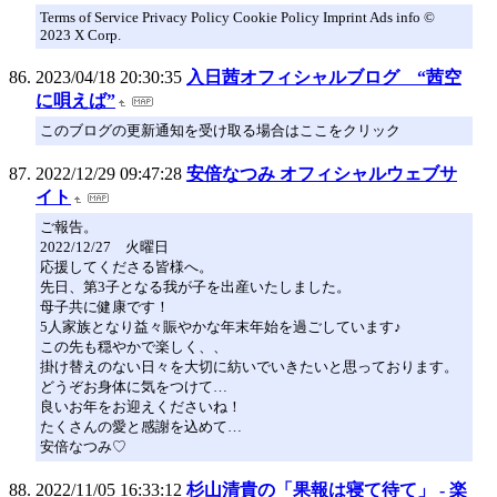
Terms of Service Privacy Policy Cookie Policy Imprint Ads info ©
2023 X Corp.
2023/04/18 20:30:35
入日茜オフィシャルブログ “茜空
に唄えば”
このブログの更新通知を受け取る場合はここをクリック
2022/12/29 09:47:28
安倍なつみ オフィシャルウェブサ
イト
ご報告。
2022/12/27 火曜日
応援してくださる皆様へ。
先日、第3子となる我が子を出産いたしました。
母子共に健康です！
5人家族となり益々賑やかな年末年始を過ごしています♪
この先も穏やかで楽しく、、
掛け替えのない日々を大切に紡いでいきたいと思っております。
どうぞお身体に気をつけて…
良いお年をお迎えくださいね！
たくさんの愛と感謝を込めて…
安倍なつみ♡
2022/11/05 16:33:12
杉山清貴の「果報は寝て待て」 - 楽