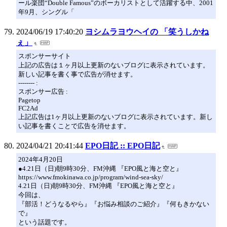
ール楽団“Double Famous”のボーカリストとして活躍する中、2001
年9月、シングル「
2024/06/19 17:40:20
ヨシムラヨウヘイの 「笑うしかね
ぇ」
スポンサーサイト
上記の広告は１ヶ月以上更新のないブログに表示されています。
新しい記事を書く事で広告が消せます。
-------- :
スポンサー広告 :
Pagetop
FC2Ad
上記広告は1ヶ月以上更新のないブログに表示されています。新し
い記事を書くことで広告を消せます。
2024/04/21 20:41:44
EPO日記 :: EPO日記
2024年4月20日
●4.21日（日)朝9時30分、FM沖縄 『EPO風と海と空と』
https://www.fmokinawa.co.jp/program/wind-sea-sky/
4.21日（日)朝9時30分、FM沖縄 『EPO風と海と空と』
今回は、
『部活！どうなるやら』『お悩み相談のご紹介』『何もきかない
で』
という話題です。