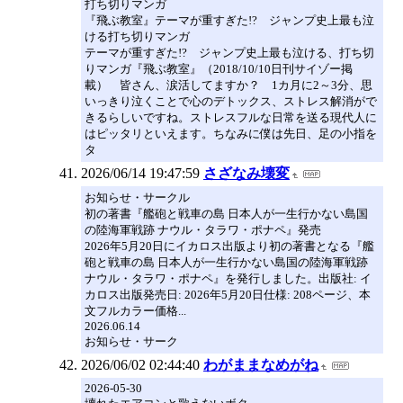
打ち切りマンガ
『飛ぶ教室』テーマが重すぎた!? ジャンプ史上最も泣
ける打ち切りマンガ
テーマが重すぎた!? ジャンプ史上最も泣ける、打ち切
りマンガ『飛ぶ教室』（2018/10/10日刊サイゾー掲
載） 皆さん、涙活してますか？ 1カ月に2～3分、思
いっきり泣くことで心のデトックス、ストレス解消がで
きるらしいですね。ストレスフルな日常を送る現代人に
はピッタリといえます。ちなみに僕は先日、足の小指を
タ
2026/06/14 19:47:59
さざなみ壊変
お知らせ・サークル
初の著書『艦砲と戦車の島 ⽇本⼈が⼀⽣⾏かない島国
の陸海軍戦跡 ナウル・タラワ・ポナペ』発売
2026年5月20日にイカロス出版より初の著書となる『艦
砲と戦車の島 ⽇本⼈が⼀⽣⾏かない島国の陸海軍戦跡
ナウル・タラワ・ポナペ』を発行しました。出版社: イ
カロス出版発売日: 2026年5月20日仕様: 208ページ、本
文フルカラー価格...
2026.06.14
お知らせ・サーク
2026/06/02 02:44:40
わがままなめがね
2026-05-30