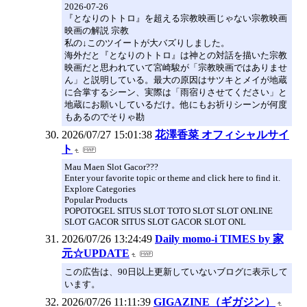
2026-07-26
『となりのトトロ』を超える宗教映画じゃない宗教映画
映画の解説 宗教
私の↓このツイートが大バズりしました。
海外だと『となりのトトロ』は神との対話を描いた宗教
映画だと思われていて宮崎駿が「宗教映画ではありませ
ん」と説明している。最大の原因はサツキとメイが地蔵
に合掌するシーン、実際は「雨宿りさせてください」と
地蔵にお願いしているだけ。他にもお祈りシーンが何度
もあるのでそりゃ勘
2026/07/27 15:01:38
花澤香菜 オフィシャルサイ
ト
Mau Maen Slot Gacor???
Enter your favorite topic or theme and click here to find it.
Explore Categories
Popular Products
POPOTOGEL SITUS SLOT TOTO SLOT SLOT ONLINE
SLOT GACOR SITUS SLOT GACOR SLOT ONL
2026/07/26 13:24:49
Daily momo-i TIMES by 家
元☆UPDATE
この広告は、90日以上更新していないブログに表示して
います。
2026/07/26 11:11:39
GIGAZINE（ギガジン）