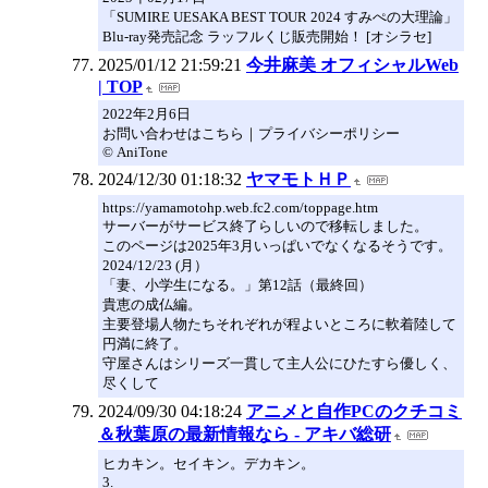
「SUMIRE UESAKA BEST TOUR 2024 すみぺの大理論」
Blu-ray発売記念 ラッフルくじ販売開始！ [オシラセ]
2025/01/12 21:59:21
今井麻美 オフィシャルWeb
| TOP
2022年2月6日
お問い合わせはこちら｜プライバシーポリシー
© AniTone
2024/12/30 01:18:32
ヤマモトＨＰ
https://yamamotohp.web.fc2.com/toppage.htm
サーバーがサービス終了らしいので移転しました。
このページは2025年3月いっぱいでなくなるそうです。
2024/12/23 (月）
「妻、小学生になる。」第12話（最終回）
貴恵の成仏編。
主要登場人物たちそれぞれが程よいところに軟着陸して
円満に終了。
守屋さんはシリーズ一貫して主人公にひたすら優しく、
尽くして
2024/09/30 04:18:24
アニメと自作PCのクチコミ
＆秋葉原の最新情報なら - アキバ総研
ヒカキン。セイキン。デカキン。
3.