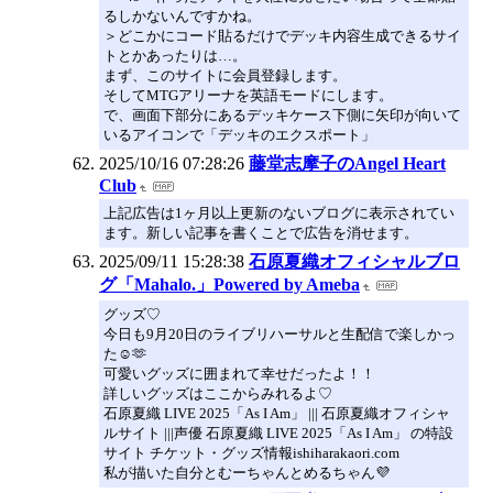
るしかないんですかね。
＞どこかにコード貼るだけでデッキ内容生成できるサイ
トとかあったりは…。
まず、このサイトに会員登録します。
そしてMTGアリーナを英語モードにします。
で、画面下部分にあるデッキケース下側に矢印が向いて
いるアイコンで「デッキのエクスポート」
2025/10/16 07:28:26
藤堂志摩子のAngel Heart
Club
上記広告は1ヶ月以上更新のないブログに表示されてい
ます。新しい記事を書くことで広告を消せます。
2025/09/11 15:28:38
石原夏織オフィシャルブロ
グ「Mahalo.」Powered by Ameba
グッズ♡
今日も9月20日のライブリハーサルと生配信で楽しかっ
た☺️🫶
可愛いグッズに囲まれて幸せだったよ！！
詳しいグッズはここからみれるよ♡
石原夏織 LIVE 2025「As I Am」 ||| 石原夏織オフィシャ
ルサイト |||声優 石原夏織 LIVE 2025「As I Am」 の特設
サイト チケット・グッズ情報ishiharakaori.com
私が描いた自分とむーちゃんとめるちゃん💜