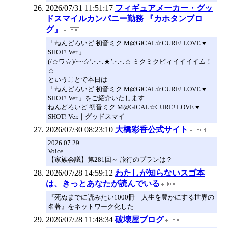
2026/07/31 11:51:17
フィギュアメーカー・グッ
ドスマイルカンパニー勤務 『カホタンブロ
グ』
「ねんどろいど 初音ミク M@GICAL☆CURE! LOVE ♥
SHOT! Ver.」
(/☆ワ☆)/~~☆’.･.･:★’.･.･:☆ ミクミクビィイイイイム！
☆
ということで本日は
「ねんどろいど 初音ミク M@GICAL☆CURE! LOVE ♥
SHOT! Ver.」をご紹介いたします
ねんどろいど 初音ミク M@GICAL☆CURE! LOVE ♥
SHOT! Ver.｜グッドスマイ
2026/07/30 08:23:10
大橋彩香公式サイト
2026.07.29
Voice
【家族会議】第281回～ 旅行のプランは？
2026/07/28 14:59:12
わたしが知らないスゴ本
は、きっとあなたが読んでいる
『死ぬまでに読みたい1000冊 人生を豊かにする世界の
名著』をネットワーク化した
2026/07/28 11:48:34
破壊屋ブログ