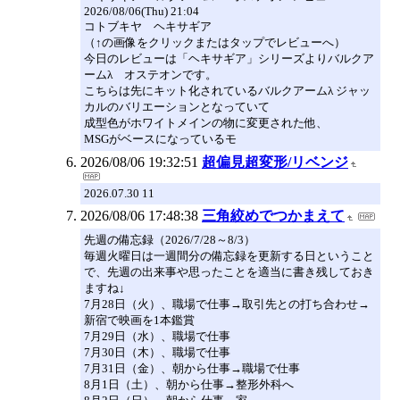
2026/08/06(Thu) 21:04
コトブキヤ ヘキサギア
（↑の画像をクリックまたはタップでレビューへ）
今日のレビューは「ヘキサギア」シリーズよりバルクア
ームλ オステオンです。
こちらは先にキット化されているバルクアームλ ジャッ
カルのバリエーションとなっていて
成型色がホワイトメインの物に変更された他、
MSGがベースになっているモ
2026/08/06 19:32:51
超偏見超変形/リベンジ
2026.07.30 11
2026/08/06 17:48:38
三角絞めでつかまえて
先週の備忘録（2026/7/28～8/3）
毎週火曜日は一週間分の備忘録を更新する日ということ
で、先週の出来事や思ったことを適当に書き残しておき
ますね↓
7月28日（火）、職場で仕事→取引先との打ち合わせ→
新宿で映画を1本鑑賞
7月29日（水）、職場で仕事
7月30日（木）、職場で仕事
7月31日（金）、朝から仕事→職場で仕事
8月1日（土）、朝から仕事→整形外科へ