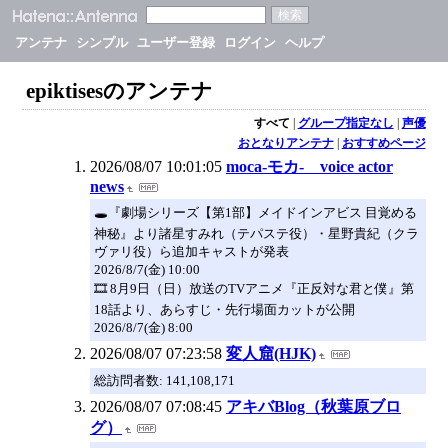
アンテナ
シンプル
ユーザー登録
ログイン
ヘルプ
epiktisesのアンテナ
すべて
|
グループ指定なし
|
声優
おとなりアンテナ
|
おすすめページ
2026/08/07 10:01:05
moca-モカ- voice actor
news
🕳️『劇場シリーズ【第1部】メイドインアビス 目覚める
神秘』より諸星すみれ（テパステ役）・星野貴紀（クラ
ヴァリ役）ら追加キャストが発表
2026/8/7(金) 10:00
🎞️ 8月9日（日）放送のTVアニメ『正反対な君と僕』第
18話より、あらすじ・先行場面カットが公開
2026/8/7(金) 8:00
2026/08/07 07:23:58
変人窟(HJK)
総訪問者数: 141,108,171
2026/08/07 07:08:45
アキバBlog（秋葉原ブロ
グ）