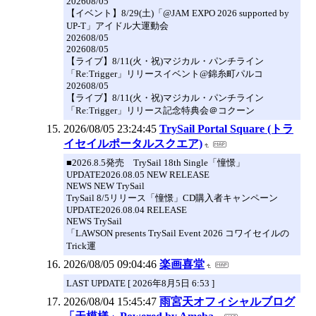
202608/05
【イベント】8/29(土)「@JAM EXPO 2026 supported by
UP-T」アイドル大運動会
202608/05
202608/05
【ライブ】8/11(火・祝)マジカル・パンチライン
「Re:Trigger」リリースイベント@錦糸町パルコ
202608/05
【ライブ】8/11(火・祝)マジカル・パンチライン
「Re:Trigger」リリース記念特典会＠コクーン
2026/08/05 23:24:45
TrySail Portal Square (トラ
イセイルポータルスクエア)
■2026.8.5発売 TrySail 18th Single「憧憬」
UPDATE2026.08.05 NEW RELEASE
NEWS NEW TrySail
TrySail 8/5リリース「憧憬」CD購入者キャンペーン
UPDATE2026.08.04 RELEASE
NEWS TrySail
「LAWSON presents TrySail Event 2026 コワイセイルの
Trick運
2026/08/05 09:04:46
楽画喜堂
LAST UPDATE [ 2026年8月5日 6:53 ]
2026/08/04 15:45:47
雨宮天オフィシャルブログ