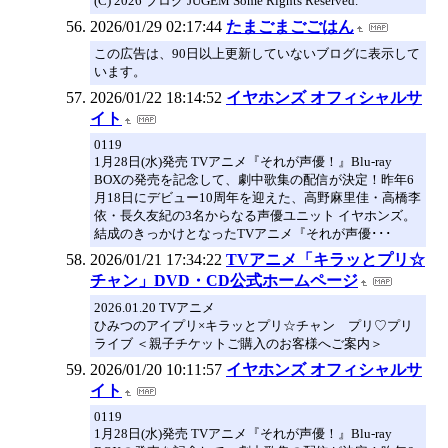
(C) 2026 ブログ JUGEM Some Rights Reserved.
2026/01/29 02:17:44
たまごまごごはん
この広告は、90日以上更新していないブログに表示して
います。
2026/01/22 18:14:52
イヤホンズ オフィシャルサ
イト
0119
1月28日(水)発売 TVアニメ『それが声優！』Blu-ray
BOXの発売を記念して、劇中歌集の配信が決定！昨年6
月18日にデビュー10周年を迎えた、高野麻里佳・高橋李
依・長久友紀の3名からなる声優ユニット イヤホンズ。
結成のきっかけとなったTVアニメ『それが声優･･･
2026/01/21 17:34:22
TVアニメ「キラッとプリ☆
チャン」DVD・CD公式ホームページ
2026.01.20 TVアニメ
ひみつのアイプリ×キラッとプリ☆チャン プリ♡プリ
ライブ ＜親子チケットご購入のお客様へご案内＞
2026/01/20 10:11:57
イヤホンズ オフィシャルサ
イト
0119
1月28日(水)発売 TVアニメ『それが声優！』Blu-ray