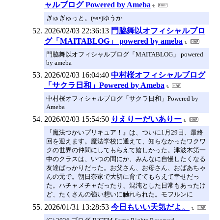
ャルブログ Powered by Ameba
ぎゅぎゅっと。(•ө•)ゆうか
2026/02/03 22:36:13
門脇舞以オフィシャルブロ
グ「MAITABLOG」 powered by ameba
門脇舞以オフィシャルブログ「MAITABLOG」 powered
by ameba
2026/02/03 16:04:40
中村桜オフィシャルブログ
「サクラ日和」Powered by Ameba
中村桜オフィシャルブログ「サクラ日和」Powered by
Ameba
2026/02/03 15:54:50
りえりーだいありー
『魔法つかいプリキュア！』は、ついに1月29日、最終
回を迎えます。魔法学校に通えて、知らなかったワクワ
クの世界の仲間にしてもらえて嬉しかった。津波木第一
中のクラスは、いつの間にか、みんなに自慢したくなる
友達ばっかりだった。お父さん、お母さん、おばあちゃ
んの元で。朝日奈家で大切に育ててもらえて幸せだっ
た。ハチャメチャだったり、混沌とした日常もあったけ
ど、たくさんの強い想いに触れられた。モフルンに
2026/01/31 13:28:53
今日もいい天気だよ。