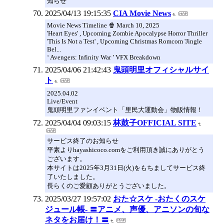
知らせ
2025/04/13 19:15:35
CIA Movie News
Movie News Timeline 🍿 March 10, 2025
'Heart Eyes' , Upcoming Zombie Apocalypse Horror Thriller
'This Is Not a Test' , Upcoming Christmas Romcom 'Jingle
Bel...
‘ Avengers: Infinity War ’ VFX Breakdown
2025/04/06 21:42:43
鬼頭明里オフィシャルサイ
ト
2025.04.02
Live/Event
鬼頭明里ファンイベント「里民大運動会」物販情報！
2025/04/04 09:03:15
林鼓子OFFICIAL SITE
サービス終了のお知らせ
平素よりhayashicoco.comをご利用頂き誠にありがとう
ございます。
本サイトは2025年3月31日(火)をもちましてサービス終
了いたしました。
長らくのご愛顧ありがとうございました。
2025/03/27 19:57:02
おた☆スケ -おたくのスケ
ジュール帳- 〓アニメ、声優、アニソンの旬な
ネタをお届け！〓