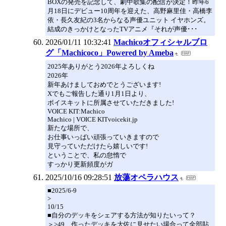
BOXの発売を記念して、劇中歌集の配信が決定！昨年6
月18日にデビュー10周年を迎えた、高野麻里佳・高橋李
依・長久友紀の3名からなる声優ユニット イヤホンズ。
結成のきっかけとなったTVアニメ『それが声優･･･
2026/01/11 10:32:41
Machicoオフィシャルブロ
グ「Machicoco」Powered by Ameba
2025年ありがとう2026年よろしくね
2026年
新年あけましておめでとうございます!
Xでもご報告した通り1月1日より、
ボイスキットに所属させていただきました!
VOICE KIT:Machico
Machico | VOICE KITvoicekit.jp
新たな場所で、
お仕事いっぱい頑張っていきますので
見守っていただけたら嬉しいです!
ということで、私の怠惰で
すっかり更新頻度がガ
2025/10/16 09:28:51
放蕩オペラハウス
■2025/6-9
>
10/15
■自分のデッキをシェアする方法が知りたいって？
＞>49 作ったデッキを大佐に見せたい場合って全部貼