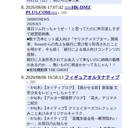
8月2日（日）、朝から仕事→家
2026/08/06 17:07:42
:::::HK-DMZ
PLUS.COM:::::
260805NEWS
2026/8/5
連日ジム行っちゃうぜ～！と思ってたのに昨日楽しすぎ
て絶賛筋肉痛。
■数十万本ヒット成人向け『ヤリステメスブター』開発
者、Steamからの売上を銀行に受け取り拒否されたこと
を明かす。今も続く「銀行による成人向けコンテンツの
規制」
銀行に入金拒否されてお金入って来ないのに納税の義務
があるのか…。無いものに税金かかってるじゃん！！
■攻殻機動隊 THE GHOST
2026/08/06 16:58:13
フィギュアオルタナティブ
・8/6(木) 【ネイティブログ】【脱がせる前】新装版 文
学少女をレビューしちゃうぞ！
・8/6(木) 【アルター開発部ブログ】「花火」デコマス
ご紹介
・8/6(木) 【ネイティブ】クリエイターズコレクション
みことあけみオリジナルキャラク...
・8/5(水) 【ネイティブ】「退魔生徒会長―断罪院れい
か―」出荷日のお知らせ