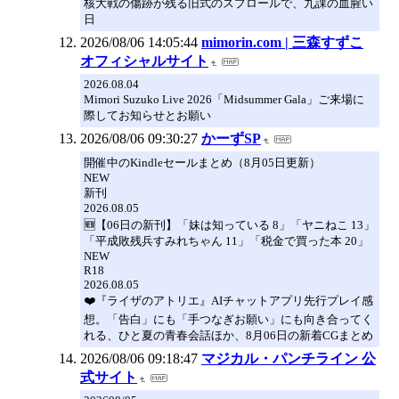
核大戦の傷跡が残る旧式のスプロールで、九課の血腥い
日
2026/08/06 14:05:44
mimorin.com | 三森すずこ
オフィシャルサイト
2026.08.04
Mimori Suzuko Live 2026「Midsummer Gala」ご来場に
際してお知らせとお願い
2026/08/06 09:30:27
かーずSP
開催中のKindleセールまとめ（8月05日更新）
NEW
新刊
2026.08.05
🆕【06日の新刊】「妹は知っている 8」「ヤニねこ 13」
「平成敗残兵すみれちゃん 11」「税金で買った本 20」
NEW
R18
2026.08.05
❤️『ライザのアトリエ』AIチャットアプリ先行プレイ感
想。「告白」にも「手つなぎお願い」にも向き合ってく
れる、ひと夏の青春会話ほか、8月06日の新着CGまとめ
2026/08/06 09:18:47
マジカル・パンチライン 公
式サイト