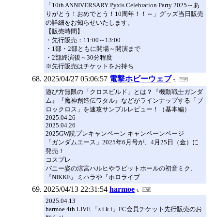
「10th ANNIVERSARY Pyxis Celebration Party 2025～あ
りがとう！おめでとう！10周年！！～」グッズ当日販売
の詳細をお知らせいたします。
【販売時間】
・先行販売：11:00～13:00
・1部・2部ともに開場～開演まで
・2部終演後～30分程度
※先行販売はチケットをお持ち
2025/04/27 05:06:57
電撃ホビーウェブ
遊び方無限の「クロスビルド」とは？『機動戦士ガンダ
ム』『魔神創造伝ワタル』などがラインナップする「ブ
ロックロス」を速攻サンプルレビュー！（基本編）
2025.04.26
2025.04.26
2025GW読プレキャンペーン キャンペーンページ
「ガンダムエース」2025年6月号が、4月25日（金）に
発売！
コスプレ
バニー姿の涼宮ハルヒやラビットホールの初音ミク、
『NIKKE』ミハラや『ホロライブ
2025/04/13 22:31:54
harmoe
2025.04.13
harmoe 4th LIVE 「s i k i」FC会員チケット先行販売のお