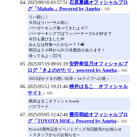
2025/09/10 03:57:51
石原夏織オフィシャルブロ
グ「Mahalo.」Powered by Ameba
リハ前に！
今日はリハーサル前に
バーガーキング食べてきたよ☺️🤍
バーガーキングではワッパーチーズJr.が好きで
今日も選びました🫶
みんなは何食べたかなー？？🍔
明日は２０時からFCの生配信があります！
待ってるよ～🙋‍♀️🫧
2025/07/19 09:01:19
安野希世乃オフィシャルブ
ログ「きよのがたり」powered by Ameba
2025ぽかイオの想い出④～1stライブへの道～
2025/05/12 19:21:46
桃井はるこ オフィシャル
サイト
桃井はるこオフィシャルweb
パスワード
2025/05/05 12:42:46
豊田萌絵オフィシャルブロ
グ「TOYOTA MOE」Powered by Ameba
Pyxis10周年記念イベントグッズ当日販売のお知らせ
＜スタッフからのお知らせ＞