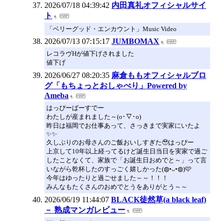
2026/07/18 04:39:42
内田真礼オフィシャルサイ
ト
「ベリーグッド・エンカウント」Music Video
2026/07/13 07:15:17
JUMBOMAX
レコラヴHが値下げされました
値下げ
2026/06/27 08:20:35
麻倉ももオフィシャルブロ
グ「もちょっとおしゃべり」Powered by
Ameba
はっぴーばーすでー
わたしが産まれました～(o･∇･o)
昨日は福岡でお仕事あって、さっきまで実家にいたよ
✨✨
久しぶりのお母さんのご飯おいしすぎた🥹はっぴー
上京して10年以上経ってるけど誕生日当日を実家で過ご
したことなくて、家族で「お誕生日おめでと～」って言
いながら乾杯したのすっごく嬉しかった(◍•ᴗ•◍)🩷
今年はゆったりと過ごせました～～！！！
みんなもたくさんのおめでとうをありがとう～～
2026/06/19 11:44:07
BLACK徒然草(a black leaf)
－ 熟成マンガレビュー