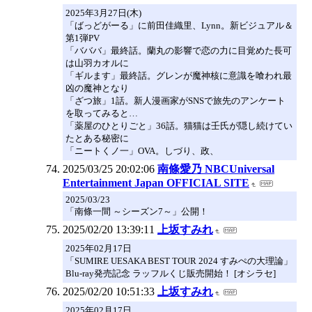
2025年3月27日(木)
「ばっどがーる」に前田佳織里、Lynn。新ビジュアル＆
第1弾PV
「バババ」最終話。蘭丸の影響で恋の力に目覚めた長可
は山羽カオルに
「ギルます」最終話。グレンが魔神核に意識を喰われ最
凶の魔神となり
「ざつ旅」1話。新人漫画家がSNSで旅先のアンケート
を取ってみると…
「薬屋のひとりごと」36話。猫猫は壬氏が隠し続けてい
たとある秘密に
「ニートくノ一」OVA。しづり、政、
2025/03/25 20:02:06
南條愛乃 NBCUniversal
Entertainment Japan OFFICIAL SITE
2025/03/23
「南條一間 ～シーズン7～」公開！
2025/02/20 13:39:11
上坂すみれ
2025年02月17日
「SUMIRE UESAKA BEST TOUR 2024 すみぺの大理論」
Blu-ray発売記念 ラッフルくじ販売開始！ [オシラセ]
2025/02/20 10:51:33
上坂すみれ
2025年02月17日