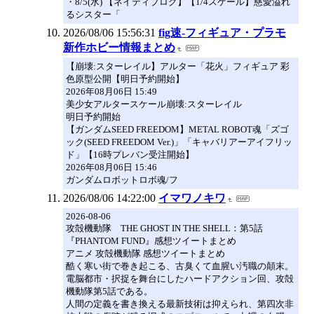
・8/5(水) 【ネイティブログ】【1/4スケール】慈愛溢れ
るシスター「
2026/08/06 15:56:31
fig速-フィギュア・プラモ
新作ホビー情報まとめ
【崩壊:スターレイル】アルター「花火」フィギュア 彩
色原型公開【明日予約開始】
2026年08月06日 15:49
美少女アルタースケール崩壊:スターレイル
明日予約開始
【ガンダムSEED FREEDOM】METAL ROBOT魂「ズゴ
ック(SEED FREEDOM Ver.)」「キャバリアーアイフリッ
ド」【16時プレバン受注開始】
2026年08月06日 15:46
ガンダムロボットロボ魂/フ
2026/08/06 14:22:00
イマワノキワ
2026-08-06
攻殻機動隊 THE GHOST IN THE SHELL：第5話
『PHANTOM FUND』感想ツイートまとめ
アニメ 攻殻機動隊 感想ツイートまとめ
酷く寒い街で巻き起こる、古臭くて血腥い汚職の顛末。
電脳都市・択捉を舞台にしたハードアクション回、攻殻
機動隊第5話である。
人間の定義を書き換える最新技術は抑えられ、第四次非