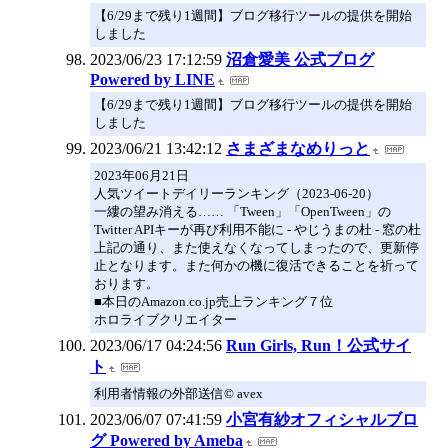
【6/29まで残り1週間】ブログ移行ツールの提供を開始
しました
2023/06/23 17:12:59
沼倉愛美 公式ブログ
Powered by LINE
【6/29まで残り1週間】ブログ移行ツールの提供を開始
しました
2023/06/21 13:42:12
さまざまなめりっと
2023年06月21日
人気ツイートデイリーランキング（2023-06-20）
一縷の望み消える…… 「Tween」「OpenTween」の
Twitter APIキーが再び利用不能に - やじうまの杜 - 窓の杜
上記の通り、また使えなくなってしまったので、更新停
止となります。また何かの機に復活できることを祈って
おります。
■本日のAmazon.co.jp売上ランキング７位
ホロライブクリエイター
2023/06/17 04:24:56
Run Girls, Run！公式サイ
ト
利用者情報の外部送信© avex
2023/06/07 07:41:59
小宮有紗オフィシャルブロ
グ Powered by Ameba