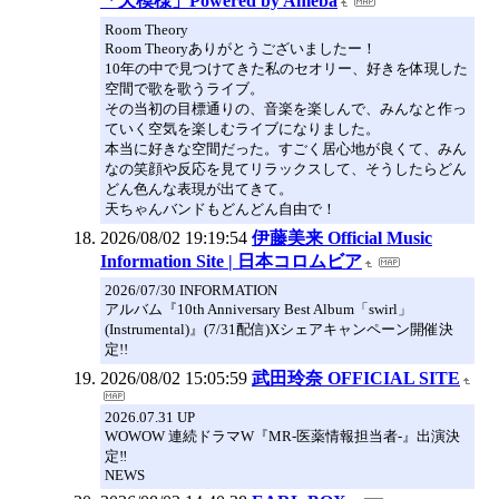
「天模様」Powered by Ameba
Room Theory
Room Theoryありがとうございましたー！
10年の中で見つけてきた私のセオリー、好きを体現した
空間で歌を歌うライブ。
その当初の目標通りの、音楽を楽しんで、みんなと作っ
ていく空気を楽しむライブになりました。
本当に好きな空間だった。すごく居心地が良くて、みん
なの笑顔や反応を見てリラックスして、そうしたらどん
どん色んな表現が出てきて。
天ちゃんバンドもどんどん自由で！
2026/08/02 19:19:54
伊藤美来 Official Music
Information Site | 日本コロムビア
2026/07/30 INFORMATION
アルバム『10th Anniversary Best Album「swirl」
(Instrumental)』(7/31配信)Xシェアキャンペーン開催決
定!!
2026/08/02 15:05:59
武田玲奈 OFFICIAL SITE
2026.07.31 UP
WOWOW 連続ドラマW『MR-医薬情報担当者-』出演決
定‼
NEWS