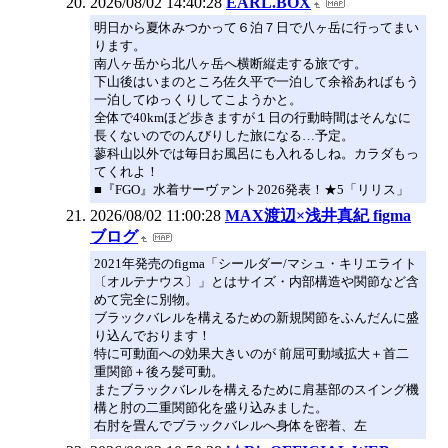
2026/08/02 14:40:28
EARL.BOX
明日から夏休みつかって６泊７日で八ヶ岳に行ってまい
ります。
南八ヶ岳から北八ヶ岳へ横断縦走する旅です。
下山後はいまのところ佐久平で一泊して余裕あればもう
一泊してゆっくりしてこようかと。
全体で40kmほど歩きますが１日の行動時間はそんなに
長くないのでのんびりした旅になる…予定。
蓼科山以外では毎日お風呂にも入れるしね。カラダもっ
てくれよ！
■『FGO』水着サーヴァント2026発表！★5「リリス」
2026/08/02 11:00:28
MAX渡辺×浅井真紀 figma
ブログ
2021年発売のfigma「シールダー/マシュ・キリエライト
〔オルテナウス〕」とはサイズ・内部構造や関節など含
めて完全に別物。
ブラックバレルを構えるための新規関節をふんだんに盛
り込んでおります！
特に可動面への効果大きいのが 前屈可動域拡大＋首二
重関節＋後ろ髪可動。
またブラックバレルを構えるために肩基部のスイング機
構と肘の二重関節化を盛り込みました。
右肘を畳んでブラックバレルへ身体を密着、左