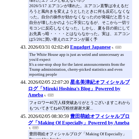
壊れたエアコンと歌えないボク
2026/5/17 エアコンが壊れた。エアコン直撃は冷えるだ
ろうと風向きを変えようとしたときに何も反応しなくな
った。自分の操作が効かなくなったのが発端だと思うと
自分が壊したかのように不安になるが、そこから一切リ
モコンに反応しなくなった。しかし、夏を目の前にして
お先真っ暗・・・・とはならなかった。実は、エアコン
は5/20に買い替えのエアコンが届く予
2026/03/31 02:02:49
Engadget Japanese
The White House app is just as weird and unnecessary as
you'd expect
It's a one-stop shop for the latest announcements from the
Trump administration, cherry-picked statistics and even
reporting people
2026/02/05 22:07:20
星名美津紀オフィシャルブ
ログ「Mizuki Hoshina's Blog」Powered by
Ameba
フォロワー40万人様突破ありがとうございますこれから
もついてきてね40万粉丝谢谢大家...
2026/02/05 08:30:59
豊田萌絵オフィシャルブロ
グ「Making Of Especially」Powered by Ameba
豊田萌絵オフィシャルブログ「Making Of Especially」