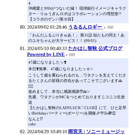
4.
沖縄愛とSNSがつないだ縁！ 琉球銀行イメージキャラク
ター・りゅうぎんロボはコラボレーションの理想形!?
【コラボのゲンバ第９回】
2024/09/02 01:28:46
うるるんロギー
「わんだふるぷりきゅあ！」 第31話 似たもの同士！あ
のユキちゃんが大サービス！！ (09/01)
2024/05/10 00:40:33
たかはし智秋 公式ブログ
Powered by LINE
47歳になりましたッ❣️
本日❣️無事、47歳になりましたッ☺️✨
こうして歳を重ねられるのも…ワタクシを支えてくださ
るたくさんの皆様の存在があってこそでございます🙏
🙇‍♀️
改めまして…本当に感謝感謝🥹🙏✨
先週、ワタクシがMCをつとめておりますニコニコ生放
送
【たかはし智秋のLADYLUCK♡CLUB】にて、ひと足早
いBirthdayパーティー(ポーリー)を開催🎉🎊🥳🎁👏
なんと⁉️
cake
2024/04/29 10:49:10
雨宮天 | ソニーミュージッ