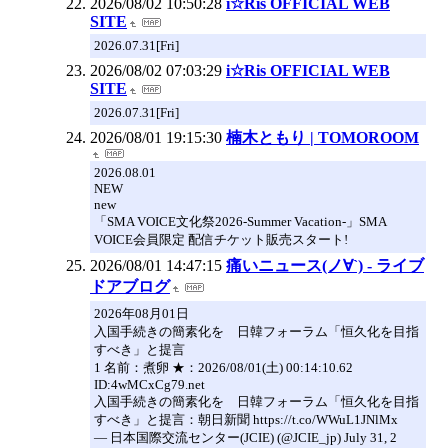
2026/08/02 10:50:28
i☆Ris OFFICIAL WEB
SITE
2026.07.31[Fri]
2026/08/02 07:03:29
i☆Ris OFFICIAL WEB
SITE
2026.07.31[Fri]
2026/08/01 19:15:30
楠木ともり | TOMOROOM
2026.08.01
NEW
new
「SMA VOICE文化祭2026-Summer Vacation-」SMA
VOICE会員限定 配信チケット販売スタート!
2026/08/01 14:47:15
痛いニュース(ノ∀`) - ライブ
ドアブログ
2026年08月01日
入国手続きの簡素化を 日韓フォーラム「恒久化を目指
すべき」と提言
1 名前：煮卵 ★：2026/08/01(土) 00:14:10.62
ID:4wMCxCg79.net
入国手続きの簡素化を 日韓フォーラム「恒久化を目指
すべき」と提言：朝日新聞 https://t.co/WWuL1JNlMx
— 日本国際交流センター(JCIE) (@JCIE_jp) July 31, 2