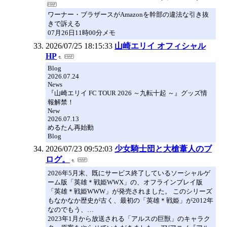
ワーナー・ブラザースがAmazonを幹部の違法な引き抜
きで訴える
07月26日11時00分メモ
2026/07/25 18:15:33
山崎エリイ オフィシャル
HP
Blog
2026.07.24
News
『山崎エリイ FC TOUR 2026 ～九転十起 ～』グッズ情
報解禁！
New
2026.07.13
めるたん再始動
Blog
2026/07/23 09:52:03
少女騎士団と大槍葦人のブ
ログ。
2026年5月末、既にサービス終了しているソーシャルゲ
ーム版「英雄＊戦姫WWX」の、オフラインプレイ版
「英雄＊戦姫WWW」が発売されました。 このシリーズ
もなかなか歴史が古く、最初の「英雄＊戦姫」が2012年
なのでもう、…
2023年1月から放送される「アルスの巨獣」のキャラク