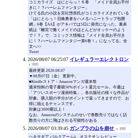
コミカライズ はにとらっ！６巻 「メイド全員お手付
きに！？ハーレムファンタジー」
けてる氏の小説を宮社惣恭氏がコミカライズされている
「はにとらっ！召喚勇者をハメるハニートラップ包囲
網」6巻【AA】がアキバでは5日に発売になった。裏表
紙は『離宮で働くメイドのほとんどがオッケーのよう
で！？』で、コミックス情報は『メイド全員お手付き
に！？ハーレムファンタジー第6巻！』になってる。全
文へ>>
Tweet
2026/08/07 06:25:07
イレギュラーエレクトロン
最終更新 2026.08.07
▼08月07日（金） 更新中。
■Kindleストア：Amazonマンガ週末祭
週末恒例の電子書籍50%ポイント還元セール。今週は
「アツいスポーツ漫画特集」。各出版社の様々な作品が
対象。購入額の半分がポイントで返ってきますので、お
得に揃えるチャンスです。
対象は3000冊以上！
なお、Amazonのシステムのせいで巻数売りではなく話
数売りの方に飛ばされる可能性がある
2026/08/07 03:39:45
ガンプラの山を崩せ
ヘキサギア バルクアームλ オステオン レビュー