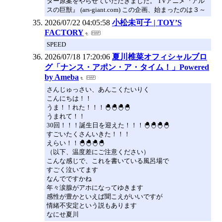
ター原案をやらせていただきました。 TVアニメ『アル
スの巨獣』 (ars-giant.com) この企画、始まったのは３～
2026/07/22 04:05:58
小松未可子 | TOY’S
FACTORY
SPEED
2026/07/18 17:20:06
夏川椎菜オフィシャルブロ
グ「ナンス・アポン・ア・タイム！」Powered
by Ameba
さんじゅっさい、あんこくたいりく
こんにちは！！
うま！！れた！！！🐣🐣🐣🐣
うまれて！！
30回！！！誕生日を迎えた！！！🐣🐣🐣🐣
すごいたくさんいきた！！！
えらい！！🐣🐣🐣🐣
（以下、温度差にご注意ください）
こんな感じで、これを書いている風呂場で
すごく泣いてます
なんでですかね
年々涙腺がアホになってゆきます
感性が豊かといえば聞こえがいいですが
情緒不安定という説もあります
なにせ夏川