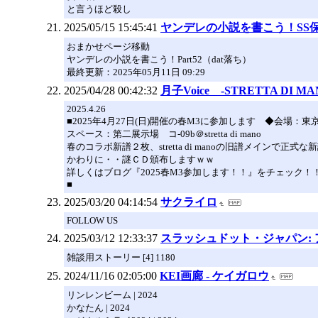
と言うほど殺し
2025/05/15 15:45:41
ヤンデレの小説を書こう！SS保管
おまかせページ移動
ヤンデレの小説を書こう！Part52（dat落ち）
最終更新：2025年05月11日 09:29
2025/04/28 00:42:32
月子Voice -STRETTA DI MA
2025.4.26
■2025年4月27日(日)開催の春M3に参加します ◆会場：東京流通
スペース：第二展示場 コ-09b＠stretta di mano
春のコラボ新譜２枚、stretta di manoの旧譜メインで正
かわりに・・謎ＣＤ頒布しますｗｗ
詳しくはブログ『2025春M3参加します！！』をチェック！
■
2025/03/20 04:14:54
サクライロ
FOLLOW US
2025/03/12 12:33:37
スラッシュドット・ジャパン:
雑談用ストーリー [4] 1180
2024/11/16 02:05:00
KEI画廊 - ケイガロウ
リンレンビーム | 2024
かなたん | 2024