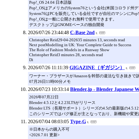
Pop!_OS 24.04 日本語版
Pop!_OSはアメリカのSystem76という会社(米国コロラ
System76はPCを販売している会社ですが自社のマシンにPo
Pop!_OSは一般に公開され無料で使用できます。
デスクトップはGNOMEベースの独自開発
2026/07/26 23:44:48
C-Base 2nd
Christopher Reid29-04-202635 minutes 13, seconds read
Next postModelling in UK: Your Complete Guide to Success
The Role of Fashion Models in a Runway Show
Christopher Reid3 minutes 28, seconds read
Di
2026/07/26 11:11:39
GIGAZINE（ギガジン）
ワーナー・ブラザースがAmazonを幹部の違法な引き抜きで
07月26日11時00分メモ
2026/07/23 10:33:14
Blender.jp - Blender Japanese W
2026年07月22日
Blender 4.5.12と4.2.23LTSがリリース
Blender LTS（長期サポート）シリーズの4.5の最新版の4.
このシリーズではバグ修正が主となっており、新機能や変更
2026/07/04 08:03:05
Type-G
※日本からの購入不可
<2026.7.01 更新>