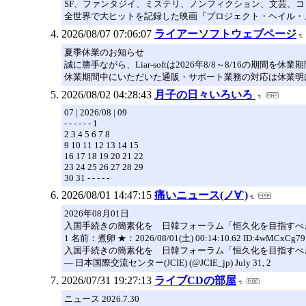
SF、ファンタジイ、ミステリ、ノンフィクション、文芸、コミッ
全世界で大ヒットを記録した映画『プロジェクト・ヘイル・
2026/08/07 07:06:07
ライアーソフトウェブページ
夏季休業のお知らせ
誠に勝手ながら、Liar-softは2026年8/8～8/16の期間
休業期間中にいただいた通販・サポート業務の対応は休業明け
2026/08/02 04:28:43
月子の日々いろいろ
07 | 2026/08 | 09
- - - - - - 1
2 3 4 5 6 7 8
9 10 11 12 13 14 15
16 17 18 19 20 21 22
23 24 25 26 27 28 29
30 31 - - - - -
2026/08/01 14:47:15
痛いニュース(ノ∀`)
2026年08月01日
入国手続きの簡素化を 日韓フォーラム「恒久化を目指すべ
1 名前：煮卵 ★：2026/08/01(土) 00:14:10.62 ID:4wMCxCg79.
入国手続きの簡素化を 日韓フォーラム「恒久化を目指すべき」と提言：朝
— 日本国際交流センター(JCIE) (@JCIE_jp) July 31, 2
2026/07/31 19:27:13
ライブCDの部屋
ニュース 2026.7.30