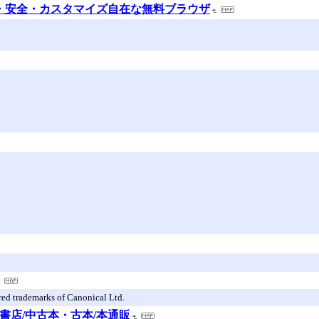
– 高速・安全・カスタマイズ自在な無料ブラウザ
ed trademarks of Canonical Ltd.
ン書店/中古本・古本/本通販