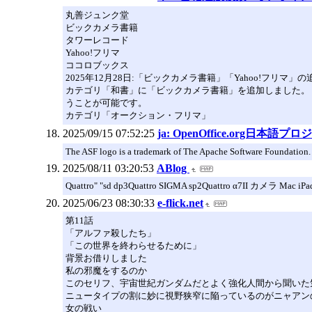
丸善ジュンク堂
ビックカメラ書籍
タワーレコード
Yahoo!フリマ
ココロブックス
2025年12月28日:「ビックカメラ書籍」「Yahoo!フリマ」
カテゴリ「和書」に「ビックカメラ書籍」を追加しました。
うことが可能です。
カテゴリ「オークション・フリマ」
2025/09/15 07:52:25
ja: OpenOffice.org日本語
The ASF logo is a trademark of The Apache Software Foundation.
2025/08/11 03:20:53
ABlog
Quattro" "sd dp3Quattro SIGMA sp2Quattro α7
2025/06/23 08:30:33
e-flick.net
第11話
「アルファ殺したち」
「この世界を終わらせるために」
背景お借りしました
私の邪魔をするのか
このセリフ、宇宙世紀ガンダムだとよく強化人間から聞いた
ニュータイプの割に妙に視野狭窄に陥っているのがニャアン
女の戦い