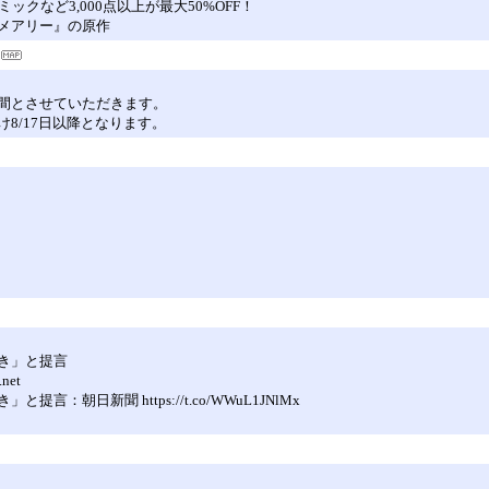
クなど3,000点以上が最大50%OFF！
メアリー』の原作
を休業期間とさせていただきます。
8/17日以降となります。
き」と提言
net
日新聞 https://t.co/WWuL1JNlMx