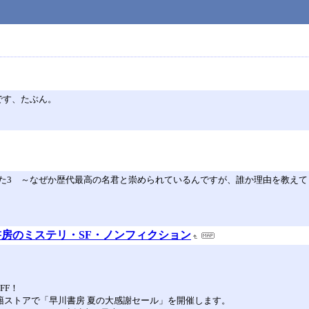
)です、たぶん。
た3 ～なぜか歴代最高の名君と崇められているんですが、誰か理由を教えて
房のミステリ・SF・ノンフィクション
FF！
書籍ストアで「早川書房 夏の大感謝セール」を開催します。