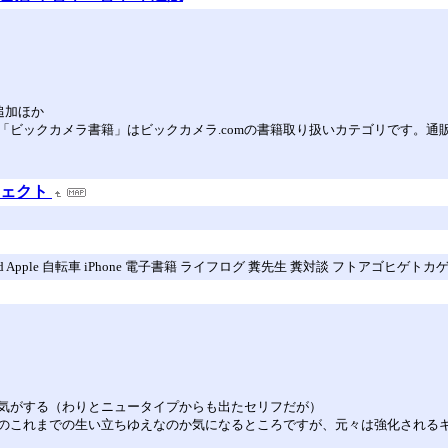
の追加ほか
「ビックカメラ書籍」はビックカメラ.comの書籍取り扱いカテゴリです。通
プロジェクト
II カメラ Mac iPad Apple 自転車 iPhone 電子書籍 ライフログ 糞先生 糞対談 フトア
気がする（わりとニュータイプからも出たセリフだが）
のこれまでの生い立ちゆえなのか気になるところですが、元々は強化される