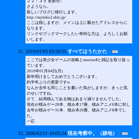
２２：３５ 更新分↓
さようなら。
新しいブログに移行します。
http://myhiko2.sblo.jp/
ここは残しますが、メインは上に載せたアドレスからに
なります。
リンクやブックマークしたい奇特な方は、よろしくお願
いします。
2010/01/05 05:50:55
すべてはうたかた
ここでは美少女ゲームの攻略とmoetanⅡと雑記を取り扱っ
ています。
2010年01月04日(月)
新年明けましておめでとうございます。
約半年ぶりの更新ですw
なんか去年も同じことを書いた気がしますが、きっと気
のせいですね。
さて、結局積んである物はあまり減りませんでした。
現在が積みゲー28本、積み本17冊、積みアニメ0本に対し
去年が積みゲー31本、積み本26冊、積みアニメ8本でし
た。
一応
2006/02/11 10:05:24
現在考察中。（跡地）