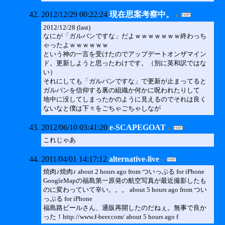
2012/12/29 00:22:24
現在思案考察中。
2012/12/28 (last)
なにが「ガルパンですな」だよｗｗｗｗｗｗｗ終わっち
ゃったよｗｗｗｗｗｗ
という神の一言を受けたのでアップデートオンザマイン
ド。更新しようと思ったわけです。（別に英和訳ではな
い）
それにしても「ガルパンですな」で更新が止まってると
ガルパンを信仰する裏の組織か何かに呪われたりして
地中に没してしまったかのように見えるのでそれは良く
ないなと僕は下々をごちゃごちゃしなが
2012/06/10 03:41:20
e-SCAPEGOAT
これじゃあ
2011/04/01 14:17:12
alternative-live
焼肉♪焼肉♪ about 2 hours ago from ついっぷる for iPhone
GoogleMapの福島第一原発の航空写真が最近撮影したも
のに変わっていて辛い。。。 about 5 hours ago from つい
っぷる for iPhone
福島路ビールさん、通販再開したのだねぇ。無事で良か
った！http://www.f-beer.com/ about 5 hours ago f