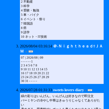
2 不動産
3 科学
4 受験・勉強
5 車・バイク
6 イベント・祭り
7 韓国語
8 癌
9 語学
10 ネット・IT技術
2026/08/04 03:16:14
＠‐Ｎｉｇｈｔｈｅａｄ†ＪＡ
Ｍ
07 | 2026/08 | 09
- - - - - - 1
2 3 4 5 6 7 8
9 10 11 12 13 14 15
16 17 18 19 20 21 22
23 24 25 26 27 28 29
30 31 - - - - -
2026/07/28 01:31:33
sweets lovers diary
緑の彩りはいんげん。いんげんは好きなので即注文
バーミヤンの冷やし中華はきゅうりじゃなくてありがた
い