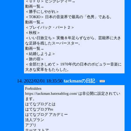
＜ＵＦＯ＞ ピンクレディー→
動画一覧→
＜勝手にしやがれ＞
＜TOKIO＞ 日本の音楽界で最高の「色男」である。
動画一覧→
＜プレイバック・パート２＞
＜秋桜＞
＜いい日旅立ち＞ 実働８年足らずながら、芸能界に大き
な足跡を残したスーパースター。
動画一覧→
＜結婚しようよ＞
＜旅の宿＞
＜全部だきしめて＞ 1970年代の日本のポピュラー音楽に
大きな変革をもたらした。
2022/02/01 18:35:50
tackmanの日記
Forbidden
https://tackman.hatenablog.com/ は非公開に設定されてい
ます。
はてなブログとは
はてなブログPro
はてなブログ アカデミー
法人プラン
アプリ
テーマ ストア