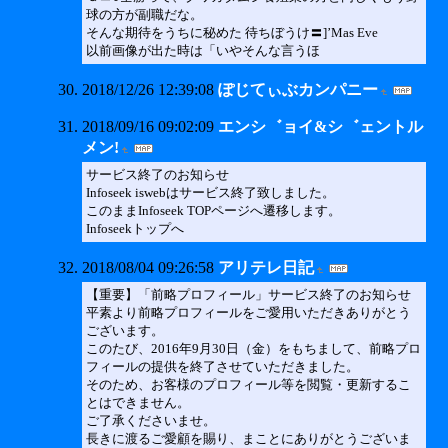
球の方が副職だな。
そんな期待をうちに秘めた 待ちぼうけ〓]’Mas Eve
以前画像が出た時は「いやそんな言うほ
2018/12/26 12:39:08
ぽじてぃぶカンパニー
2018/09/16 09:02:09
エンシ゛ョイ&シ゛ェントル
メン!
サービス終了のお知らせ
Infoseek iswebはサービス終了致しました。
このままInfoseek TOPページへ遷移します。
Infoseekトップへ
2018/08/04 09:26:58
アリテレ日記
【重要】「前略プロフィール」サービス終了のお知らせ
平素より前略プロフィールをご愛用いただきありがとう
ございます。
このたび、2016年9月30日（金）をもちまして、前略プロ
フィールの提供を終了させていただきました。
そのため、お客様のプロフィール等を閲覧・更新するこ
とはできません。
ご了承くださいませ。
長きに渡るご愛顧を賜り、まことにありがとうございま