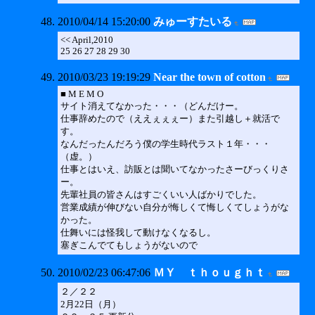
2010/04/14 15:20:00
みゅーすたいる
<< April,2010
25 26 27 28 29 30
2010/03/23 19:19:29
Near the town of cotton
■ M E M O
サイト消えてなかった・・・（どんだけー。
仕事辞めたので（ええぇぇぇー）また引越し＋就活で
す。
なんだったんだろう僕の学生時代ラスト１年・・・
（虚。）
仕事とはいえ、訪販とは聞いてなかったさーびっくりさ
ー。
先輩社員の皆さんはすごくいい人ばかりでした。
営業成績が伸びない自分が悔しくて悔しくてしょうがな
かった。
仕舞いには怪我して動けなくなるし。
塞ぎこんでてもしょうがないので
2010/02/23 06:47:06
ＭＹ ｔｈｏｕｇｈｔ
２／２２
2月22日（月）