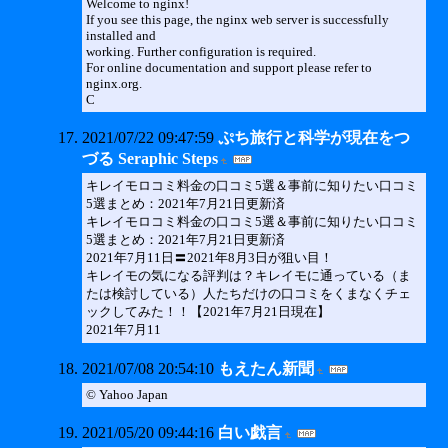
Welcome to nginx!
If you see this page, the nginx web server is successfully
installed and
working. Further configuration is required.
For online documentation and support please refer to
nginx.org.
C
2021/07/22 09:47:59
ぷち旅行と科学が現在をつ
づる Seraphic Steps
キレイモロコミ料金の口コミ5選＆事前に知りたい口コミ
5選まとめ：2021年7月21日更新済
キレイモロコミ料金の口コミ5選＆事前に知りたい口コミ
5選まとめ：2021年7月21日更新済
2021年7月11日〓2021年8月3日が狙い目！
キレイモの気になる評判は？キレイモに通っている（ま
たは検討している）人たちだけの口コミをくまなくチェ
ックしてみた！！【2021年7月21日現在】
2021年7月11
2021/07/08 20:54:10
もえたん新聞
© Yahoo Japan
2021/05/20 09:44:16
白い戯言