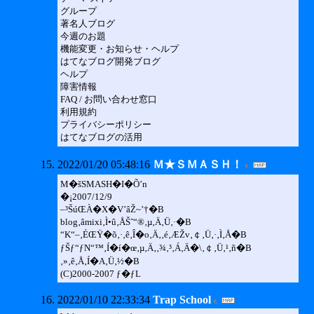
グループ
著名人ブログ
今週のお題
機能変更・お知らせ・ヘルプ
はてなブログ開発ブログ
ヘルプ
障害情報
FAQ / お問い合わせ窓口
利用規約
プライバシーポリシー
はてなブログの活用
2022/01/20 05:48:16
Ｍ★ＳＭＡＳＨ！
M�šSMASH�I�Õ’n
�¡2007/12/9
–³ŠúŒÀ�X�V’âŽ~’†�B
blog‚âmixi‚Ì•û‚ÅŠˆ“®‚µ‚Ä‚Ü‚·�B
“K“–‚ÉŒŸ�õ‚·‚ê‚Î�o‚Ä‚­‚é‚ÆŽv‚￠‚Ü‚·‚Ì‚Å�B
ƒŠƒ“ƒN“™‚Í�í�œ‚µ‚Ä‚­‚¾‚³‚Á‚Ä�\‚￠‚Ü‚¹‚ñ�B
‚»‚ê‚Å‚Í�A‚Ü‚½�B
(C)2000-2007 ƒ�ƒL
2022/01/10 22:33:34
Trap School