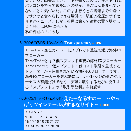
暑すぎる。図書館でレポートを書くためにテキスト3冊と
パソコンを持って家を出たのだが、昼ごはんを食べてい
ないことに気づいた。このまま行くと図書館までの道中
でサクッと食べられそうな場所は、駅前の松屋かサイゼ
リヤかデニーズ。しかし松屋は狭くて荷物の置き場が…
犬も歩けばPOWに当たる
私の料理の「こうし
2026/07/05 13:48:19
Transparency
ThreeTrader完全ガイド｜低スプレッド重視で選ぶ海外FX
ブローカー
ThreeTraderとは？低スプレッド重視の海外FXブローカー
ThreeTraderは、低スプレッド・低コスト取引を重視する
トレーダーから注目されている海外FXブローカーです。
海外FXブローカーを選ぶ際には、レバレッジの高さやボ
ーナスの有無だけでなく、実際に取引するたびに発生す
る「スプレッド」や「取引手数料」を確認す
2025/11/03 06:39:39
えたーなるすのー ～やっ
ぱりツインテールがすきなサイト～
2 3 4 5 6 7 8
9 10 11 12 13 14 15
16 17 18 19 20 21 22
23 24 25 26 27 28 29