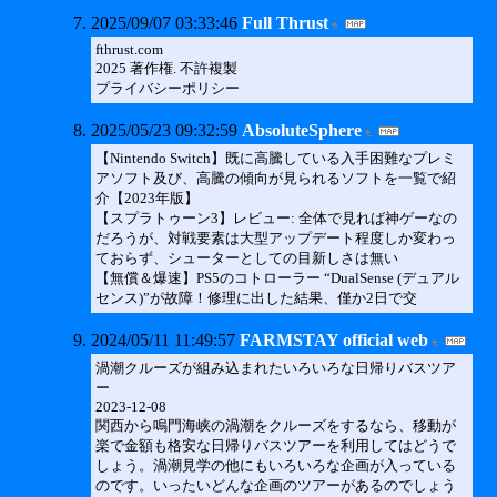
2025/09/07 03:33:46
Full Thrust
fthrust.com
2025 著作権. 不許複製
プライバシーポリシー
2025/05/23 09:32:59
AbsoluteSphere
【Nintendo Switch】既に高騰している入手困難なプレミ
アソフト及び、高騰の傾向が見られるソフトを一覧で紹
介【2023年版】
【スプラトゥーン3】レビュー: 全体で見れば神ゲーなの
だろうが、対戦要素は大型アップデート程度しか変わっ
ておらず、シューターとしての目新しさは無い
【無償＆爆速】PS5のコトローラー “DualSense (デュアル
センス)”が故障！修理に出した結果、僅か2日で交
2024/05/11 11:49:57
FARMSTAY official web
渦潮クルーズが組み込まれたいろいろな日帰りバスツア
ー
2023-12-08
関西から鳴門海峡の渦潮をクルーズをするなら、移動が
楽で金額も格安な日帰りバスツアーを利用してはどうで
しょう。渦潮見学の他にもいろいろな企画が入っている
のです。いったいどんな企画のツアーがあるのでしょう