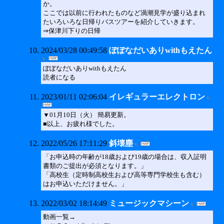
か。
ここでは以前に行われたものなど渦潮見学が盛り込まれ
たいろいろな日帰りバスツアーを紹介していきます。
⇒保津川下りの日帰
2024/03/28 00:49:58
ぽぽなだいありwithもえたん
ぽぽなだいありwithもえたん
読者になる
2023/01/11 02:06:04
イレギュラーエレクトロン
▼01月10日（火） 簡易更新。
■以上、お疲れ様でした。
2022/05/26 17:11:29
斜壊塵
「お申込時の年齢が18歳および19歳の場合は、収入証明
書類のご提出が必須となります。」
「高校生（定時制高校生および高等専門学校生も含む）
はお申込いただけません。」
2022/03/02 18:14:49
ミュージックマシーン
動画一覧→