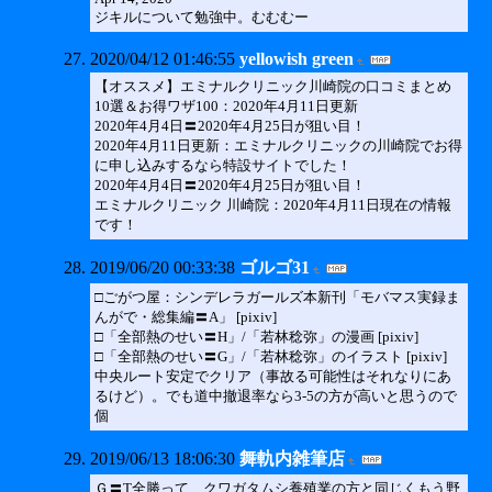
ジキルについて勉強中。むむむー
2020/04/12 01:46:55
yellowish green
【オススメ】エミナルクリニック川崎院の口コミまとめ
10選＆お得ワザ100：2020年4月11日更新
2020年4月4日〓2020年4月25日が狙い目！
2020年4月11日更新：エミナルクリニックの川崎院でお得
に申し込みするなら特設サイトでした！
2020年4月4日〓2020年4月25日が狙い目！
エミナルクリニック 川崎院：2020年4月11日現在の情報
です！
2019/06/20 00:33:38
ゴルゴ31
□ごがつ屋：シンデレラガールズ本新刊「モバマス実録ま
んがで・総集編〓A」 [pixiv]
□「全部熱のせい〓H」/「若林稔弥」の漫画 [pixiv]
□「全部熱のせい〓G」/「若林稔弥」のイラスト [pixiv]
中央ルート安定でクリア（事故る可能性はそれなりにあ
るけど）。でも道中撤退率なら3-5の方が高いと思うので
個
2019/06/13 18:06:30
舞軌内雑筆店
Ｇ〓T全勝って、クワガタムシ養殖業の方と同じくもう野