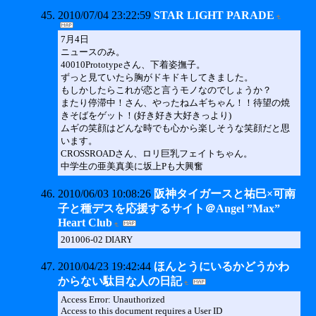
2010/07/04 23:22:59
STAR LIGHT PARADE
7月4日
ニュースのみ。
40010Prototypeさん、下着姿撫子。
ずっと見ていたら胸がドキドキしてきました。
もしかしたらこれが恋と言うモノなのでしょうか？
またり停滞中！さん、やったねムギちゃん！！待望の焼
きそばをゲット！(好き好き大好きっより)
ムギの笑顔はどんな時でも心から楽しそうな笑顔だと思
います。
CROSSROADさん、ロリ巨乳フェイトちゃん。
中学生の亜美真美に坂上Pも大興奮
2010/06/03 10:08:26
阪神タイガースと祐巳×可南
子と種デスを応援するサイト＠Angel ”Max”
Heart Club
201006-02 DIARY
2010/04/23 19:42:44
ほんとうにいるかどうかわ
からない駄目な人の日記
Access Error: Unauthorized
Access to this document requires a User ID