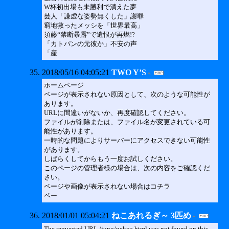
W杯初出場も未勝利で潰えた夢
芸人「謙虚な姿勢無くした」謝罪
窮地救ったメッシを「世界最高」
須藤“禁断暴露”で遺恨が再燃!?
「カトパンの元彼か」不安の声
「産
2018/05/16 04:05:21
TWO Y’S
ホームページ
ページが表示されない原因として、次のような可能性が
あります。
URLに間違いがないか、再度確認してください。
ファイルが削除または、ファイル名が変更されている可
能性があります。
一時的な問題によりサーバーにアクセスできない可能性
があります。
しばらくしてからもう一度お試しください。
このページの管理者様の場合は、次の内容をご確認くだ
さい。
ページや画像が表示されない場合はコチラ
ペー
2018/01/01 05:04:21
ねこあれるぎ～ 3匹め
The requested URL /juno/nekoa.html was not found on this