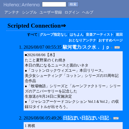
アンテナ
シンプル
ユーザー登録
ログイン
ヘルプ
Scripted Connection⇒
すべて
|
グループ指定なし
|
はちよん
|
音楽アーティスト
|
巡回
おとなりアンテナ
|
おすすめページ
2026/08/07 00:55:35
駿河電力/スク水．ｊｐ
■2026/08/06【木】
たこと夏野菜のくわ焼き
本日の気になるニュースと面白いネタ
●「コットンロックウィズユー」本日リリース。
美少女シューティング「コットン」シリーズの35周年記
念作品
●「牧場物語」シリーズと「ルーンファクトリー」シリー
ズのアニバーサリーを記念した
生放送が8月24日に実施決定
●「ジャレコアーケードコレクション Vol.1＆Vol.2」の収
録32タイトルが出そろう。
2026/08/06 05:49:26
日記ぽい日記ぽい日記
1 将棋