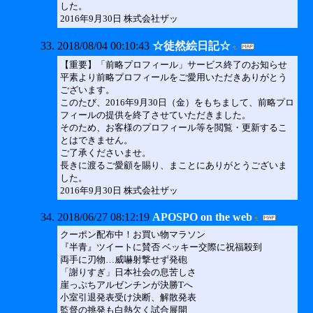
した。
2016年9月30日 株式会社ザッ
2018/08/04 00:10:43
☆徒然絵日記☆
【重要】「前略プロフィール」サービス終了のお知らせ
平素より前略プロフィールをご愛用いただきありがとう
ございます。
このたび、2016年9月30日（金）をもちまして、前略プロ
フィールの提供を終了させていただきました。
そのため、お客様のプロフィール等を閲覧・更新するこ
とはできません。
ご了承くださいませ。
長きに渡るご愛顧を賜り、まことにありがとうございま
した。
2016年9月30日 株式会社ザッ
2018/06/27 08:12:19
APOSPO on the web
クーポン配布中！お買い物マラソン
『半青』ツイートに賛否 ベッキー交際に祝福殺到
両手に刃物…威嚇射撃せず発砲
「謝りすぎ」日本社会の息苦しさ
崖っぷちアルゼンチンが決勝Tへ
小室引退発表受け決断、解散発表
監督の挑発も白熱欠く試合展開