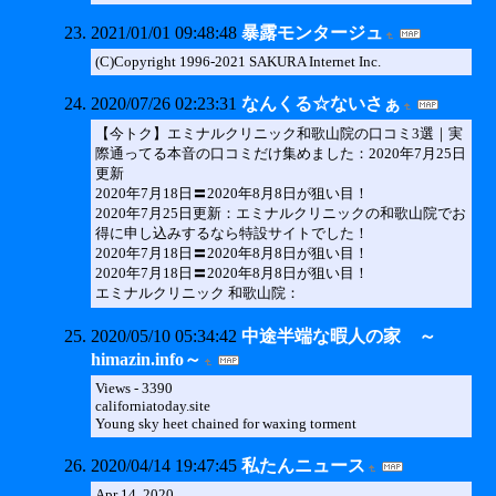
2021/01/01 09:48:48
暴露モンタージュ
(C)Copyright 1996-2021 SAKURA Internet Inc.
2020/07/26 02:23:31
なんくる☆ないさぁ
【今トク】エミナルクリニック和歌山院の口コミ3選｜実
際通ってる本音の口コミだけ集めました：2020年7月25日
更新
2020年7月18日〓2020年8月8日が狙い目！
2020年7月25日更新：エミナルクリニックの和歌山院でお
得に申し込みするなら特設サイトでした！
2020年7月18日〓2020年8月8日が狙い目！
2020年7月18日〓2020年8月8日が狙い目！
エミナルクリニック 和歌山院：
2020/05/10 05:34:42
中途半端な暇人の家 ～
himazin.info～
Views - 3390
californiatoday.site
Young sky heet chained for waxing torment
2020/04/14 19:47:45
私たんニュース
Apr 14, 2020