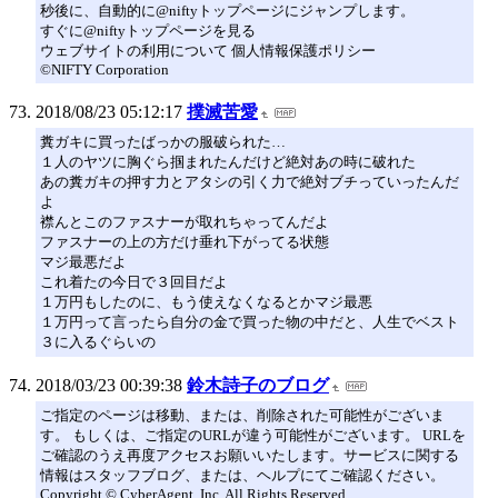
秒後に、自動的に@niftyトップページにジャンプします。
すぐに@niftyトップページを見る
ウェブサイトの利用について 個人情報保護ポリシー
©NIFTY Corporation
2018/08/23 05:12:17
撲滅苦愛
糞ガキに買ったばっかの服破られた…
１人のヤツに胸ぐら掴まれたんだけど絶対あの時に破れた
あの糞ガキの押す力とアタシの引く力で絶対ブチっていったんだ
よ
襟んとこのファスナーが取れちゃってんだよ
ファスナーの上の方だけ垂れ下がってる状態
マジ最悪だよ
これ着たの今日で３回目だよ
１万円もしたのに、もう使えなくなるとかマジ最悪
１万円って言ったら自分の金で買った物の中だと、人生でベスト
３に入るぐらいの
2018/03/23 00:39:38
鈴木詩子のブログ
ご指定のページは移動、または、削除された可能性がございま
す。 もしくは、ご指定のURLが違う可能性がございます。 URLを
ご確認のうえ再度アクセスお願いいたします。サービスに関する
情報はスタッフブログ、または、ヘルプにてご確認ください。
Copyright © CyberAgent, Inc. All Rights Reserved.