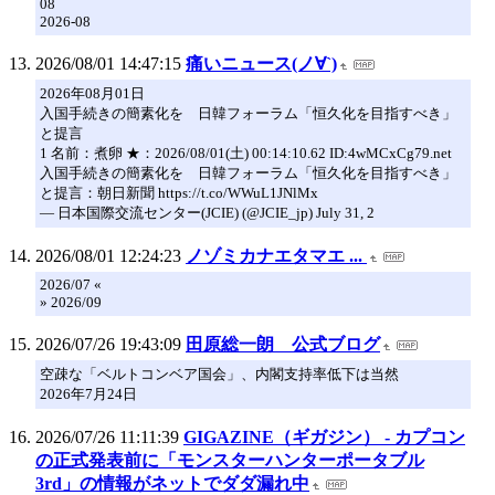
08
2026-08
2026/08/01 14:47:15
痛いニュース(ノ∀`)
2026年08月01日
入国手続きの簡素化を 日韓フォーラム「恒久化を目指すべき」
と提言
1 名前：煮卵 ★：2026/08/01(土) 00:14:10.62 ID:4wMCxCg79.net
入国手続きの簡素化を 日韓フォーラム「恒久化を目指すべき」
と提言：朝日新聞 https://t.co/WWuL1JNlMx
— 日本国際交流センター(JCIE) (@JCIE_jp) July 31, 2
2026/08/01 12:24:23
ノゾミカナエタマエ ...
2026/07 «
» 2026/09
2026/07/26 19:43:09
田原総一朗 公式ブログ
空疎な「ベルトコンベア国会」、内閣支持率低下は当然
2026年7月24日
2026/07/26 11:11:39
GIGAZINE（ギガジン） - カプコン
の正式発表前に「モンスターハンターポータブル
3rd」の情報がネットでダダ漏れ中