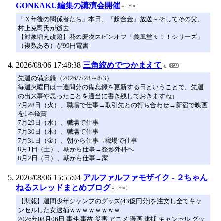
GONKAKU編集の講演会開催
「Ｘ年後の関係者たち」本日、『超合金』放送～そしてその父、
村上克司氏が逝去
【対象増え改題】花の慶次スピンオフ「義風堂々！！シリーズ」
（複数ある）が99円電書
2026/08/06 17:48:38
三角絞めでつかまえて
先週の備忘録（2026/7/28～8/3）
毎週火曜日は一週間分の備忘録を更新する日ということで、先週
の出来事や思ったことを適当に書き残しておきますね↓
7月28日（火）、職場で仕事→取引先との打ち合わせ→新宿で映画
を1本鑑賞
7月29日（水）、職場で仕事
7月30日（木）、職場で仕事
7月31日（金）、朝から仕事→職場で仕事
8月1日（土）、朝から仕事→整形外科へ
8月2日（日）、朝から仕事→家
2026/08/06 15:55:04
アルファルファモザイク - ２ちゃん
ねるスレッドまとめブログ
【悲報】週間少年ジャンプのグッズ(43億円分)を注文し全てキャ
ンセルした女逮捕ｗｗｗｗｗｗｗｗ
2026年08月06日 事件,事故,災害 アニメ,漫画 逮捕 キャンセル グッ