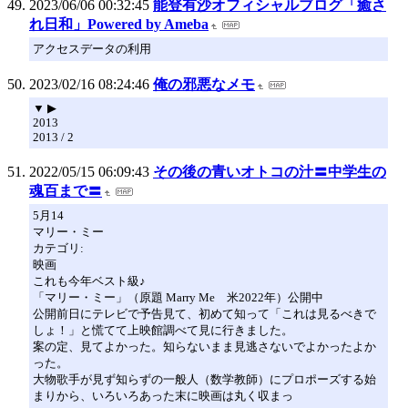
2023/06/06 00:32:45
能登有沙オフィシャルブログ「癒さ
れ日和」Powered by Ameba
アクセスデータの利用
2023/02/16 08:24:46
俺の邪悪なメモ
▼ ▶
2013
2013 / 2
2022/05/15 06:09:43
その後の青いオトコの汁〓中学生の
魂百まで〓
5月14
マリー・ミー
カテゴリ:
映画
これも今年ベスト級♪
「マリー・ミー」（原題 Marry Me 米2022年）公開中
公開前日にテレビで予告見て、初めて知って「これは見るべきで
しょ！」と慌てて上映館調べて見に行きました。
案の定、見てよかった。知らないまま見逃さないでよかったよか
った。
大物歌手が見ず知らずの一般人（数学教師）にプロポーズする始
まりから、いろいろあった末に映画は丸く収まっ