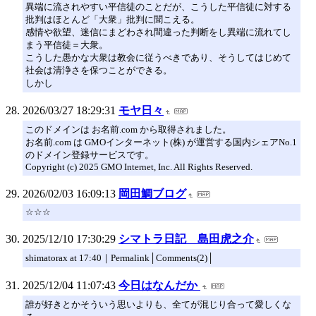
異端に流されやすい平信徒のことだが、こうした平信徒に対する
批判はほとんど「大衆」批判に聞こえる。
感情や欲望、迷信にまどわされ間違った判断をし異端に流れてし
まう平信徒＝大衆。
こうした愚かな大衆は教会に従うべきであり、そうしてはじめて
社会は清浄さを保つことができる。
しかし
2026/03/27 18:29:31
モヤ日々
このドメインは お名前.com から取得されました。
お名前.com は GMOインターネット(株) が運営する国内シェアNo.1
のドメイン登録サービスです。
Copyright (c) 2025 GMO Internet, Inc. All Rights Reserved.
2026/02/03 16:09:13
岡田鯛ブログ
☆☆☆
2025/12/10 17:30:29
シマトラ日記 島田虎之介
shimatorax at 17:40｜Permalink│Comments(2)│
2025/12/04 11:07:43
今日はなんだか
誰が好きとかそういう思いよりも、全てが混じり合って愛しくな