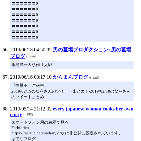
〓〓〓〓〓〓0
〓〓〓〓〓〓0
〓〓〓〓〓〓0
〓〓〓〓〓〓0
〓〓〓〓〓〓0
〓〓〓〓〓〓0
〓〓〓〓〓〓0
2019/06/18 04:50:05
男の墓場プロダクション: 男の墓場
ブログ
飯島洋一＆杉作Ｊ太郎
2019/06/16 03:17:10
からまんブログ
『怪獣王』ご報告
2019/02/19のなをさんのツイートまとめ！-2019/02/18のなをさん
のツイートまとめ！
2019/05/14 21:12:32
every japanese woman cooks her own
curry
スマートフォン用の表示で見る
Forbidden
https://matsue.hatenadiary.org/ は非公開に設定されています。
はてなブログ