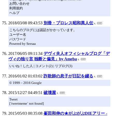
お問い合わせ
利用規約
ヘルプ
2018/03/08 09:43:53
別冊・プロレス昭和異人伝
こちらのブログには認証がかかっています。
ユーザー名
パスワード
Powered by Seesaa
2017/06/05 09:11:34
デヴィ夫人オフィシャルブログ「デ
ヴィの独り言 独断と偏見」by Ameba
いいね！した人 | コメント(2) | リブログ(3)
2016/01/02 01:03:02
詐欺師の息子が日記を綴る
© 1999 – 2016 Google
2015/12/27 04:49:51
破壊屋
Tweet
[`tweetmeme` not found]
2015/05/03 00:35:08
峯田和伸の★がぶがぶDIEアリー -