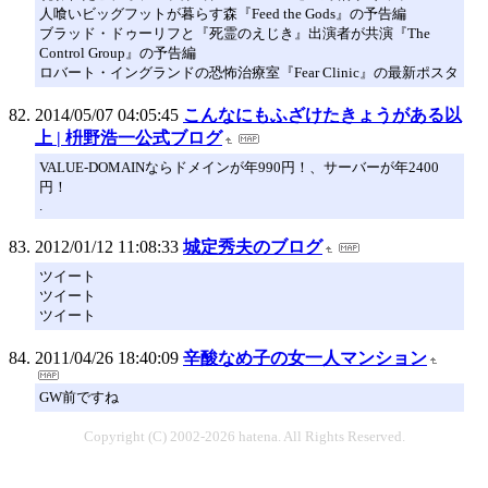
人喰いビッグフットが暮らす森『Feed the Gods』の予告編
ブラッド・ドゥーリフと『死霊のえじき』出演者が共演『The
Control Group』の予告編
ロバート・イングランドの恐怖治療室『Fear Clinic』の最新ポスタ
2014/05/07 04:05:45
こんなにもふざけたきょうがある以
上 | 枡野浩一公式ブログ
VALUE-DOMAINならドメインが年990円！、サーバーが年2400
円！
.
2012/01/12 11:08:33
城定秀夫のブログ
ツイート
ツイート
ツイート
2011/04/26 18:40:09
辛酸なめ子の女一人マンション
GW前ですね
Copyright (C) 2002-2026 hatena. All Rights Reserved.