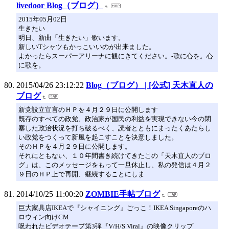
livedoor Blog（ブログ）
2015年05月02日
生きたい
明日、新曲「生きたい」歌います。
新しいTシャツもかっこいいのが出来ました。
よかったらスーパーアリーナに観にきてください。-歌に心を。心
に歌を。
2015/04/26 23:12:22
Blog（ブログ） | [公式] 天木直人の
ブログ
新党設立宣言のＨＰを４月２９日に公開します
既存のすべての政党、政治家が国民の利益を実現できない今の閉
塞した政治状況を打ち破るべく、読者とともにまったくあたらし
い政党をつくって新風を起こすことを決意しました。
そのＨＰを４月２９日に公開します。
それにともない、１０年間書き続けてきたこの「天木直人のブロ
グ」は、このメッセージをもって一旦休止し、私の発信は４月２
９日のＨＰ上で再開、継続することにしま
2014/10/25 11:00:20
ZOMBIE手帖ブログ
巨大家具店IKEAで『シャイニング』ごっこ！IKEA Singaporeのハ
ロウィン向けCM
呪われたビデオテープ第3弾『V/H/S Viral』の映像クリップ