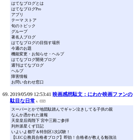
はてなブログとは
はてなブログPro
アプリ
テーマ ストア
旬のトピック
グループ
著名人ブログ
はてなブログの目指す場所
今週のお題
機能変更・お知らせ・ヘルプ
はてなブログ開発ブログ
週刊はてなブログ
ヘルプ
障害情報
お問い合わせ窓口
2019/05/09 12:53:41
映画感想駄文：にわか映画ファンの
駄目な日常
スーパーとかで地団駄踏んでギャン泣きしてる子供の親
なんか憑かれた速報
天皇皇后両陛下 宮中三殿ご参拝
列外派星くず日記
いよいよ都庁＆特別区1次試験！
【LEC公務員合格者ブログ】即効！合格者が教える勉強法