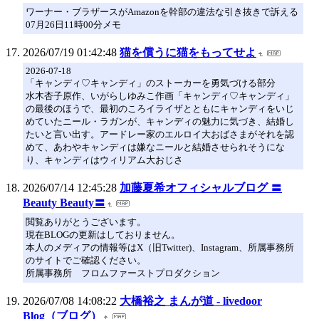
ワーナー・ブラザースがAmazonを幹部の違法な引き抜きで訴える
07月26日11時00分メモ
2026/07/19 01:42:48
猫を償うに猫をもってせよ
2026-07-18
「キャンディ♡キャンディ」のストーカーを勇気づける部分
水木杏子原作、いがらしゆみこ作画「キャンディ♡キャンディ」
の最後のほうで、最初のころイライザとともにキャンディをいじ
めていたニール・ラガンが、キャンディの魅力に気づき、結婚し
たいと言い出す。アードレー家のエルロイ大おばさまがそれを認
めて、あわやキャンディは嫌なニールと結婚させられそうにな
り、キャンディはウィリアム大おじさ
2026/07/14 12:45:28
加藤夏希オフィシャルブログ 〓
Beauty Beauty〓
閲覧ありがとうございます。
現在BLOGの更新はしておりません。
本人のメディアの情報等はX（旧Twitter)、Instagram、所属事務所
のサイトでご確認ください。
所属事務所 フロムファーストプロダクション
2026/07/08 14:08:22
大橋裕之 まんが道 - livedoor
Blog（ブログ）