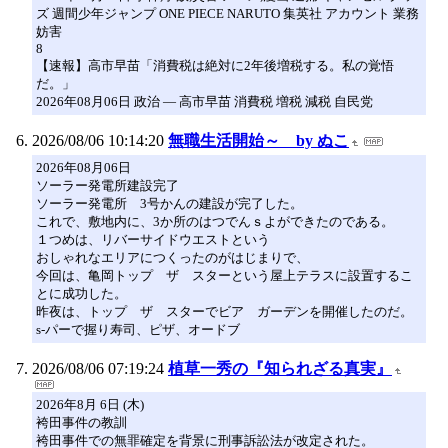
ズ 週間少年ジャンプ ONE PIECE NARUTO 集英社 アカウント 業務
妨害
8
【速報】高市早苗「消費税は絶対に2年後増税する。私の覚悟
だ。」
2026年08月06日 政治 ― 高市早苗 消費税 増税 減税 自民党
2026/08/06 10:14:20
無職生活開始～ by ぬこ
2026年08月06日
ソーラー発電所建設完了
ソーラー発電所 3号かんの建設が完了した。
これで、敷地内に、3か所のはつでんｓよができたのである。
１つめは、リバーサイドウエストという
おしゃれなエリアにつくったのがはじまりで、
今回は、亀岡トップ ザ スターという屋上テラスに設置するこ
とに成功した。
昨夜は、トップ ザ スターでビア ガーデンを開催したのだ。
s-パーで握り寿司、ピザ、オードブ
2026/08/06 07:19:24
植草一秀の『知られざる真実』
2026年8月 6日 (木)
袴田事件の教訓
袴田事件での無罪確定を背景に刑事訴訟法が改定された。