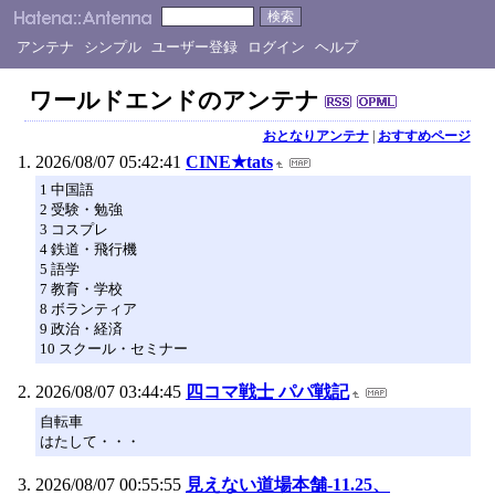
アンテナ
シンプル
ユーザー登録
ログイン
ヘルプ
ワールドエンドのアンテナ
おとなりアンテナ
|
おすすめページ
2026/08/07 05:42:41
CINE★tats
1 中国語
2 受験・勉強
3 コスプレ
4 鉄道・飛行機
5 語学
7 教育・学校
8 ボランティア
9 政治・経済
10 スクール・セミナー
2026/08/07 03:44:45
四コマ戦士 パパ戦記
自転車
はたして・・・
2026/08/07 00:55:55
見えない道場本舗-11.25、