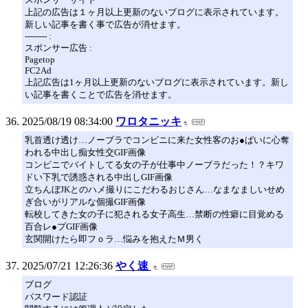
上記の広告は１ヶ月以上更新のないブログに表示されています。
新しい記事を書く事で広告が消せます。
-------- :
スポンサー広告 :
Pagetop
FC2Ad
上記広告は1ヶ月以上更新のないブログに表示されています。新し
い記事を書くことで広告を消せます。
2025/08/19 08:34:00
ワロタニッキ
乳首透け透け…ノーブラでコンビニに来た女性客のお●ぱいに心奪
われる中出し痴女性交GIF画像
コンビニでバイトしてる女の子が仕事中ノーブラだった！？キワ
ドい下乳で誘惑される中出しGIF画像
立ちんぼJKとのハメ撮りにこだわるおじさん…なまなましいせめ
ぎ合いがリアルな個撮GIF画像
転校してきた女の子に犯される女子高生…禁断の性癖に目覚める
百合レ●プGIF画像
玄関開けたら即フｏラ…悩みを抱えたＭ男く
2025/07/21 12:26:36
やく速
ブログ
パスワード認証