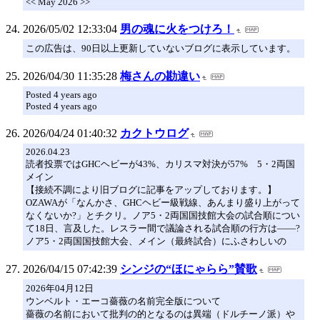
<< May 2026 >>
2026/05/02 12:33:04
男の魂に火をつけろ！
この広告は、90日以上更新していないブログに表示しています。
2026/04/30 11:35:28
梅さんの勘違い
Posted 4 years ago
Posted 4 years ago
2026/04/24 01:40:32
カクトウログ
2026.04.23
読者投票ではGHCヘビーが43%、カリスマ対決が57% 5・2両国
メイン
【接続不調により旧ブログに記事をアップしております。】
OZAWAが「なんかさ、GHCヘビー級戦線、あんまり盛り上がって
なくないか?」とチクリ。ノア5・2両国国技館大会の試合順につい
て18日、言及した。レスラー間で議論される試合順の行方は——?
ノア5・2両国国技館大会、メイン（最終試合）にふさわしいの
2026/04/15 07:42:39
シンジの“ほにゃらら”賛歌
2026年04月12日
ウンベルト・エーコ薔薇の名前完全版について
薔薇の名前において批判の的となるのは異端（ドルチーノ派）や