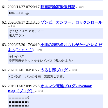
2020/11/27 07:20:17
映画評論家緊張日記
100 cool things
2020/09/17 21:13:25
ゾンビ、カンフー、ロックンロール
はてなブログ アカデミー
法人プラン
2020/07/20 17:34:19
小明の秘話＠おもちがたべたいんだ
よぅ(´・ω・｀)
キレイパス
美容医療チケットをキレイパスで見つけよう♪
2020/07/01 04:31:22
うるし部ブログ
パンラボ 「パンの漫画」ほぼ週１更新。
2019/12/07 09:12:25
オスマシ電池ブログ - livedoor
Blog（ブログ）
〓〓〓〓〓〓0
〓〓〓〓〓〓0
〓〓〓〓〓〓0