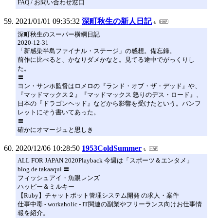
FAQ / お問い合わせ窓口
2021/01/01 09:35:32
深町秋生の新人日記
深町秋生のスーパー横綱日記
2020-12-31
「新感染半島ファイナル・ステージ」の感想。備忘録。
前作に比べると、かなりダメかなと。見てる途中でがっくりし
た。
〓
ヨン・サンホ監督はロメロの『ランド・オブ・ザ・デッド』や、
『マッドマックス２』『マッドマックス 怒りのデス・ロード』、
日本の『ドラゴンヘッド』などから影響を受けたという。パンフ
レットにそう書いてあった。
〓
確かにオマージュと思しき
2020/12/06 10:28:50
1953ColdSummer
ALL FOR JAPAN 2020Playback 今週は「スポーツ＆エンタメ」
blog de takaaqui 〓
フィッシュアイ・魚眼レンズ
ハッピー＆ミルキー
【Ruby】チャットボット管理システム開発 の求人・案件
仕事中毒 - workaholic - IT関連の副業やフリーランス向けお仕事情
報を紹介。