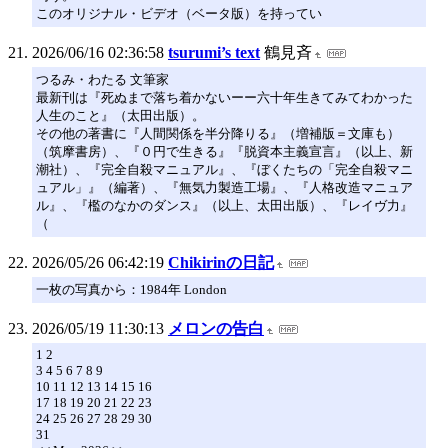
このオリジナル・ビデオ（ベータ版）を持ってい
2026/06/16 02:36:58
tsurumi’s text
鶴見斉
つるみ・わたる 文筆家
最新刊は『死ぬまで落ち着かないーー六十年生きてみてわかった
人生のこと』（太田出版）。
その他の著書に『人間関係を半分降りる』（増補版＝文庫も）
（筑摩書房）、『０円で生きる』『脱資本主義宣言』（以上、新
潮社）、『完全自殺マニュアル』、『ぼくたちの「完全自殺マニ
ュアル」』（編著）、『無気力製造工場』、『人格改造マニュア
ル』、『檻のなかのダンス』（以上、太田出版）、『レイヴ力』
（
2026/05/26 06:42:19
Chikirinの日記
一枚の写真から：1984年 London
2026/05/19 11:30:13
メロンの告白
1 2
3 4 5 6 7 8 9
10 11 12 13 14 15 16
17 18 19 20 21 22 23
24 25 26 27 28 29 30
31