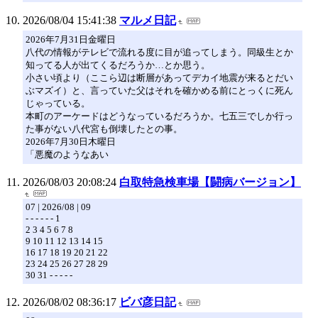
2026/08/04 15:41:38
マルメ日記
2026年7月31日金曜日
八代の情報がテレビで流れる度に目が追ってしまう。同級生とか
知ってる人が出てくるだろうか…とか思う。
小さい頃より（ここら辺は断層があってデカイ地震が来るとだい
ぶマズイ）と、言っていた父はそれを確かめる前にとっくに死ん
じゃっている。
本町のアーケードはどうなっているだろうか。七五三でしか行っ
た事がない八代宮も倒壊したとの事。
2026年7月30日木曜日
「悪魔のようなあい
2026/08/03 20:08:24
白取特急検車場【闘病バージョン】
07 | 2026/08 | 09
- - - - - - 1
2 3 4 5 6 7 8
9 10 11 12 13 14 15
16 17 18 19 20 21 22
23 24 25 26 27 28 29
30 31 - - - - -
2026/08/02 08:36:17
ビバ彦日記