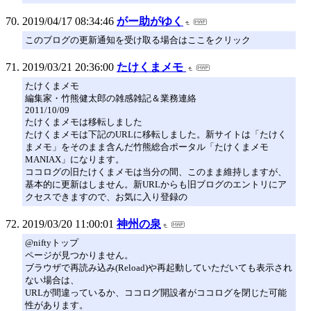
2019/04/17 08:34:46
がー助がゆく
このブログの更新通知を受け取る場合はここをクリック
2019/03/21 20:36:00
たけくまメモ
たけくまメモ
編集家・竹熊健太郎の雑感雑記＆業務連絡
2011/10/09
たけくまメモは移転しました
たけくまメモは下記のURLに移転しました。新サイトは「たけく
まメモ」をそのまま含んだ竹熊総合ポータル「たけくまメモ
MANIAX」になります。
ココログの旧たけくまメモは当分の間、このまま維持しますが、
基本的に更新はしません。新URLからも旧ブログのエントリにア
クセスできますので、お気に入り登録の
2019/03/20 11:00:01
神州の泉
@niftyトップ
ページが見つかりません。
ブラウザで再読み込み(Reload)や再起動していただいても表示され
ない場合は、
URLが間違っているか、ココログ開設者がココログを閉じた可能
性があります。