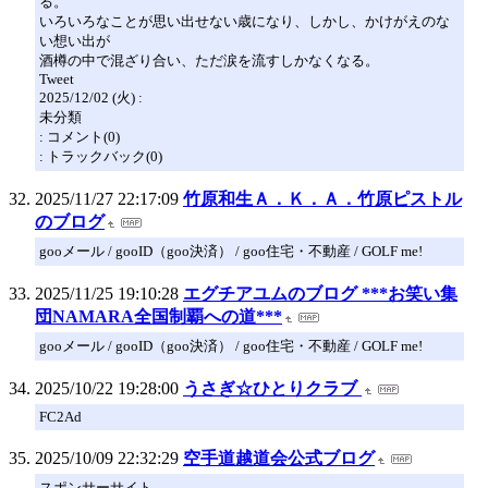
る。
いろいろなことが思い出せない歳になり、しかし、かけがえのな
い想い出が
酒樽の中で混ざり合い、ただ涙を流すしかなくなる。
Tweet
2025/12/02 (火) :
未分類
: コメント(0)
: トラックバック(0)
2025/11/27 22:17:09
竹原和生Ａ．Ｋ．Ａ．竹原ピストル
のブログ
gooメール / gooID（goo決済） / goo住宅・不動産 / GOLF me!
2025/11/25 19:10:28
エグチアユムのブログ ***お笑い集
団NAMARA全国制覇への道***
gooメール / gooID（goo決済） / goo住宅・不動産 / GOLF me!
2025/10/22 19:28:00
うさぎ☆ひとりクラブ
FC2Ad
2025/10/09 22:32:29
空手道越道会公式ブログ
スポンサーサイト