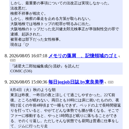
しかし、最重要の事項についての法改正は実現しなかった。
法改悪だ。
検察不祥事が相次ぐ。
しかし、検察の暴走を止める方策が取られない。
大阪地検では地検トップの犯罪が明るみに出た。
大阪地検のトップだった北川健太郎元検事正が準強制性交の罪で
逮捕、起訴された。
被害者は部下だった女性検事。
現在は「ひ
2026/08/05 16:07:18
メモリの藻屑 、記憶領域のゴミ
『諸星大二郎短編集成(5) 流砂』を読んだ
COMIC (536)
2026/08/05 15:00:36
毎日jogjob日誌 by東良美季
8月4日（火）秋のような朝
東京は昨夜、一昨日の夜と涼しくて過ごしやすかった。22℃前
後。ところが眠れない。両日とも10時には床に就いたものの、夜
明け近くの午前4時頃まで一睡もできず。ベッドの上で長時間寝返
りを打っていると、やがてどんな体勢でも腰が痛くなる。そこで
ファーに移動すると、やっと1時間ほど眠りに落ちることができ
る、そのくり返し。ただしそんな状態でも昼間は普通に仕事をし
て、ジムに行ったり走