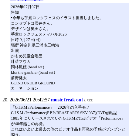
2026年07月07日
告知
▪️今年も芋煮ロックフェスのイラスト担当しました。
コンセプトは國井さん。
デザインは奥田さん。
芋煮ロックフェスティバル2026
日時 9月27日(日)
場所 神奈川県三浦市三崎港
出演
かもめ児童合唱団
叶芽フウカ
岡林風穂 (band set）
kiss the gambler (band set）
前野健太
GOIND UNDER GROUND
カーネーション
2026/06/21 20:42:57
music freak out
「G.I.S.M./Performance」 2026年の入手モノ
G.I.S.M./Performance(P.P.P./BEAST ARTS SKV-037)(DVD)(新品)
1985年にリリースされていたG.I.S.M.の1stビデオ「Performance」
が40年越しの再発。
これはいよいよ過去の他のビデオ作品も再発の予感がプンプンと
匂う。