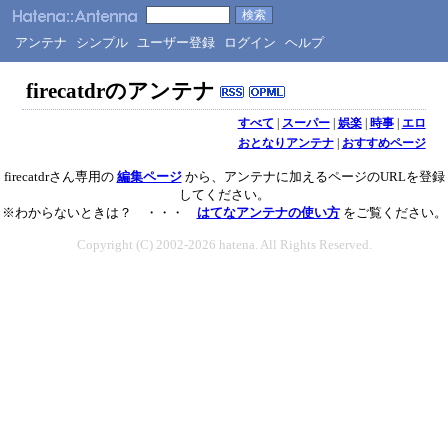
アンテナ
シンプル
ユーザー登録
ログイン
ヘルプ
firecatdrのアンテナ
すべて
|
スーパー
|
娯楽
|
時事
|
エロ
おとなりアンテナ
|
おすすめページ
firecatdrさん専用の
編集ページ
から、アンテナに加えるページのURLを登録
してください。
※わからないときは？ ・・・
はてなアンテナの使い方
をご覧ください。
Copyright (C) 2002-2026 hatena. All Rights Reserved.