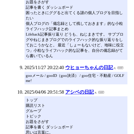
お題をさがす
記事を書く ダッシュボード
困ったときにググると出てくる謎の個人ブログを目指し
たい
個人ブログの「備忘録として残しておきます」的な小粒
ライフハック記事まとめ
Lifehack記事振り返り どうも、ねじまきです。 サブブロ
グやねじまきブログでのライフハック的な振り返りをし
ておこうかなと。 最近「しょーもないけど、地味に役立
つ」小粒なライフハック的な記事を、自分の備忘録がて
ら書いているん
2025/11/27 20:22:40
ウヒョーちゃんの日記
gooメール / gooID（goo決済） / goo住宅・不動産 / GOLF
me!
2025/04/06 20:51:58
アシベの日記
トップ
購読リスト
グループ
トピック
お題をさがす
記事を書く ダッシュボード
思いは言葉に。