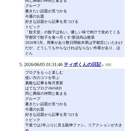
同じ興味の仲間と集まる
グループ
書きたい話題が見つかる
今週のお題
好きな話題から記事を見つける
トピック
「餃天堂」の餃子は丸い。優しい味で肉汁で攻めてくる
宇都宮で餃子を食べ尽くす/那須烏山散策
2026年3月。用事があり数日間栃木県は宇都宮にいたわけ
だが、どうしてもやらなければならない作業があり、ほ
とん
2026/06/05 01:31:46
ティポくんの日記
ブログをもっと楽しむ
使い方のコツを学ぶ
素敵な記事を毎月更新
はてなブログAWARD
同じ興味の仲間と集まる
グループ
書きたい話題が見つかる
今週のお題
好きな話題から記事を見つける
トピック
千葉では2年ぶりに見る阪神ファン。リアクションが大き
め