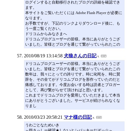
ログインすると自動移行されたブログの詳細を確認でき
ます。
本サイトをご覧いただくには Adobe Flash Player が必要に
なります。
お手数ですが、下記のリンクよりダウンロード後に、も
う一度ご覧ください。
ドリコムからみなさまへ
ドリコムブログユーザーの皆様。本当にありがとうござ
いました。皆様とブログを通じて繋がっていられたこの
2010/08/19 13:14:58
犬狼さんの日記
ドリコムブログユーザーの皆様。本当にありがとうござ
いました。皆様とブログを通じて繋がっていられたこの
数年は、我々にとっての誇りです。時に叱咤を、時に賛
辞を、その全てがドリコムブログを形作っていたのだと
痛感しております。今度お会いする時は読者とブロガー
として、再び繋がらせて頂ければと思います。
これまでドリコムブログを愛用していただきまして本当
にありがとうございました。サービスが続けられなくな
りまし
2010/03/23 20:58:21
マナ様の日記
うわごとなためいき
～指さっしー確認★しないとシバッキーだぞっ☆～