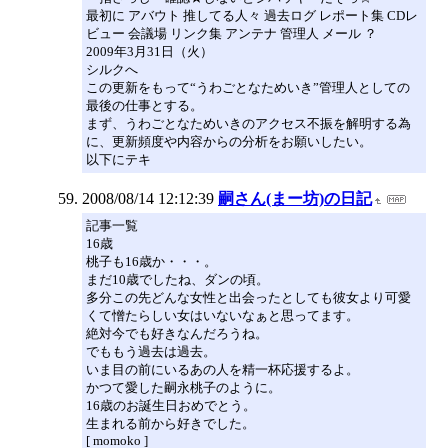
最初に アバウト 推してる人々 過去ログ レポート集 CDレ
ビュー 会議場 リンク集 アンテナ 管理人 メール ？
2009年3月31日（火）
シルクへ
この更新をもって“うわごとなためいき”管理人としての
最後の仕事とする。
まず、うわごとなためいきのアクセス不振を解明する為
に、更新頻度や内容からの分析をお願いしたい。
以下にテキ
2008/08/14 12:12:39
嗣さん(まー坊)の日記
記事一覧
16歳
桃子も16歳か・・・。
まだ10歳でしたね、ダンの頃。
多分この先どんな女性と出会ったとしても彼女より可愛
くて憎たらしい女はいないなぁと思ってます。
絶対今でも好きなんだろうね。
でももう過去は過去。
いま目の前にいるあの人を精一杯応援するよ。
かつて愛した嗣永桃子のように。
16歳のお誕生日おめでとう。
生まれる前から好きでした。
[ momoko ]