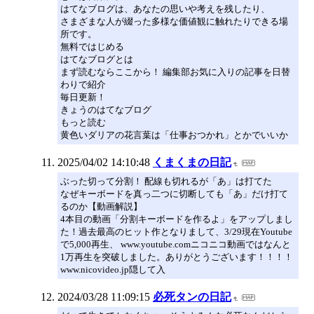
はてなブログは、あなたの思いや考えを残したり、
さまざまな人が綴った多様な価値観に触れたりできる場
所です。
無料ではじめる
はてなブログとは
まず読むならここから！ 編集部お気に入りの記事を日替
わりで紹介
毎日更新！
きょうのはてなブログ
もっと読む
黄色いダリアの花言葉は「仕事おつかれ」とかでいいか
2025/04/02 14:10:48
くまくまの日記
ぶった切って分割！ 配線も切れるが「あ」は打てた
なぜキーボードを真っ二つに切断しても「あ」だけ打て
るのか【動画解説】
4本目の動画「分割キーボードを作るよ」をアップしまし
た！過去最高のヒット作となりまして、3/29現在Youtube
で5,000再生、 www.youtube.comニコニコ動画ではなんと
1万再生を突破しました。ありがとうございます！！！！
www.nicovideo.jp隠して入
2024/03/28 11:09:15
必死タンの日記