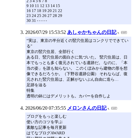
2 3 4 5 6 7 8
9 10 11 12 13 14 15
16 17 18 19 20 21 22
23 24 25 26 27 28 29
30 31 - - - - -
2026/07/29 15:53:52
あしゃかちゃんの日記
“実は、東京の半分近くの竪穴住居はコンクリでできてい
る”
東京の竪穴住居、全部行く
ある日、竪穴住居の面白さに気づいた。 竪穴住居は、日
本でもっとも多く復元されている遺跡だ。 なのに、「本
当の姿」を誰も知らない。 このくぼみから建物の形を想
像できるだろうか。（下野谷遺跡公園） それならば、復
元された竪穴住居は、正解がないぶん自由に造ら…
足跡を辿る
特集
透明の鉢にはデメリットも。カバーを自作しよ
2026/06/20 07:35:55
メロンさんの日記
ブログをもっと楽しむ
使い方のコツを学ぶ
素敵な記事を毎月更新
はてなブログAWARD