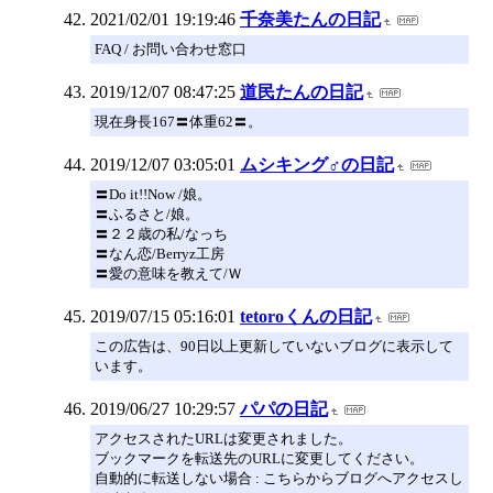
2021/02/01 19:19:46
千奈美たんの日記
FAQ / お問い合わせ窓口
2019/12/07 08:47:25
道民たんの日記
現在身長167〓体重62〓。
2019/12/07 03:05:01
ムシキング♂の日記
〓Do it!!Now /娘。
〓ふるさと/娘。
〓２２歳の私/なっち
〓なん恋/Berryz工房
〓愛の意味を教えて/Ｗ
2019/07/15 05:16:01
tetoroくんの日記
この広告は、90日以上更新していないブログに表示して
います。
2019/06/27 10:29:57
パパの日記
アクセスされたURLは変更されました。
ブックマークを転送先のURLに変更してください。
自動的に転送しない場合 : こちらからブログへアクセスし