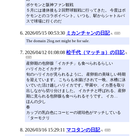
ポケモンと阪神ファン観戦
５月には連休後も２回野球観戦に行ってきた。 今度はポ
ケモンとのコラボイベント。いつも、駅からシャトルバ
スで球場に行くのだ
2026/05/15 00:53:30
ミカンチャンの日記
The domain 2log.net might be for sale.
2026/04/12 01:08:08
松千代（マッチョ）の日記
産卵期の包卵腺「イカチチ」も食べられるらしい
ハリイカとイカチチ
旬のハリイカが見られるように。 産卵前の美味しい時期
を迎えています。 こちらも水揚げされて一晩、水槽に泳
いでいた活け越しハリイカです。甲羅や、イカ墨を取り
出しながら切り分けました。 イカチチと呼ばれる、産卵
期に見られる包卵腺も食べられるそうです。 イカ…
ほんの少し
春
カップの乳白色にコーヒーの琥珀色がマッチしている
「ターモクリ
2026/03/16 15:29:11
マコタンの日記