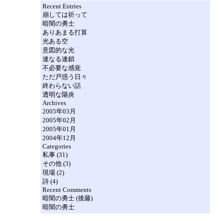
Recent Entries
崩しては祈って
暗闇の勇士
ありあまる打算
光ある空
意図的な光
連なる連鎖
不必要な感覚
ただ戸惑う日々
終わらない話
透明な陽炎
Archives
2005年03月
2005年02月
2005年01月
2004年12月
Categories
私事 (31)
その他 (3)
現場 (2)
詩 (4)
Recent Comments
暗闇の勇士 (後藤)
暗闇の勇士