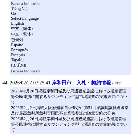
Bahasa Indonesia
Tiếng Việt
Go
Select Language
English
中文（簡体）
中文（繁体）
한국어
Español
Português
Français
Tagalog
แบบไทย
Bahasa Indonesia
2026/02/27 07:25:41
岸和田市 入札・契約情報
2026年2月26日掲載岸和田城及び周辺観光施設における指定管理
等公民連携に関するサウンディング型市場調査の実施結果につい
て
2026年2月2日掲載大阪府知事選挙並びに第51回衆議院議員総選挙
及び最高裁判所裁判官国民審査業務委託の随意契約の公表
2026年2月26日掲載岸和田城及び周辺観光施設における指定管理
等公民連携に関するサウンディング型市場調査の実施結果につい
て