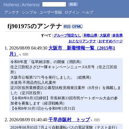
アンテナ
シンプル
ユーザー登録
ログイン
ヘルプ
fj901975のアンテナ
すべて
|
グループ指定なし
|
和歌山県
|
大阪府
|
奈良県
おとなりアンテナ
|
おすすめページ
2026/08/09 04:49:30
大阪市 新着情報一覧（2015年1
月）
令和8年度「塩草納涼祭」の開催（消防局）
住之江防犯さざぴー隊キャンペーンニュース8月号（住之江区役
所）
大阪市公報第7271号を発行しました。（総務局）
水道局 不用品売払入札案件
淀川区役所業務委託公募型比較見積発注案件（8月分）を掲載しま
した（淀川区役所）
【令和8年9月3日締切】市長杯第33回市民ゲートボール大会の参
加者を募集します（経済戦略局）
【令和8年10月1日から令和9年3月31日
2026/08/09 01:40:40
千早赤阪村 トップ
2026年08月05日 7月より自動運転バスの実証実験（テスト走行）