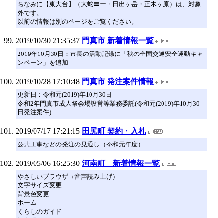
ちなみに【東大台】（大蛇〓ー・日出ヶ岳・正木ヶ原）は、対象
外です。
以前の情報は別のページをご覧ください。
2019/10/30 21:35:37
門真市 新着情報一覧
2019年10月30日：市長の活動記録に「秋の全国交通安全運動キャ
ンペーン」を追加
2019/10/28 17:10:48
門真市 発注案件情報
更新日：令和元(2019)年10月30日
令和2年門真市成人祭会場設営等業務委託(令和元(2019)年10月30
日発注案件)
2019/07/17 17:21:15
田尻町 契約・入札
公共工事などの発注の見通し（令和元年度）
2019/05/06 16:25:30
河南町 新着情報一覧
やさしいブラウザ（音声読み上げ）
文字サイズ変更
背景色変更
ホーム
くらしのガイド