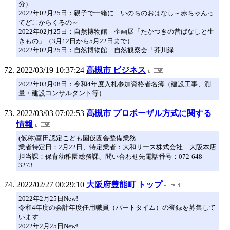
分）
2022年02月25日：親子で一緒に いのちのおはなし～赤ちゃんっ
てどこからくるの～
2022年02月25日：自然博物館 企画展「たかつきの昔ばなしと生
きもの」（3月12日から5月22日まで）
2022年02月25日：自然博物館 自然観察会「芥川緑
2022/03/19 10:37:24
高槻市 ビジネス
2022年03月08日：令和4年度入札参加資格者名簿（建設工事、測
量・建設コンサルタント等）
2022/03/03 07:02:53
高槻市 プロポーザル方式に関する
情報
(仮称)富田認定こども園仮園舎整備業務
業者特定日：2月22日、特定業者：大和リース株式会社 大阪本店
担当課：保育幼稚園総務課、問い合わせ先電話番号：072-648-
3273
2022/02/27 00:29:10
大阪府豊能町 トップ
2022年2月25日New!
令和4年度の会計年度任用職員（パートタイム）の登録を募集して
います
2022年2月25日New!