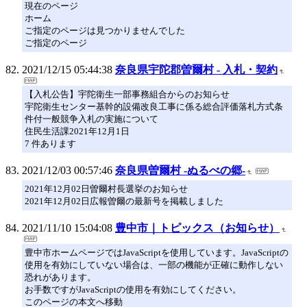
現在のページ
ホーム
ご指定のページは見つかりませんでした
ご指定のページ
2021/12/15 05:44:38
奈良県宇陀郡曽爾村 - 入札・契約
【入札公告】宇陀衛生一部事務組合からのお知らせ
宇陀衛生センター基幹的設備改良工事に係る総合評価落札方式条
件付一般競争入札の実施について
住民生活課2021年12月1日
7 件あります
2021/12/03 00:57:46
奈良県曽爾村 -ぬるべの郷-
2021年12月02日曽爾村長選挙のお知らせ
2021年12月02日広報曽爾の最新号を掲載しました
2021/11/10 15:04:08
豊中市｜トピックス（お知らせ）
豊中市ホームページではJavaScriptを使用しています。JavaScriptの
使用を有効にしていない場合は、一部の機能が正確に動作しない
恐れがあります。
お手数ですがJavaScriptの使用を有効にしてください。
このページの本文へ移動