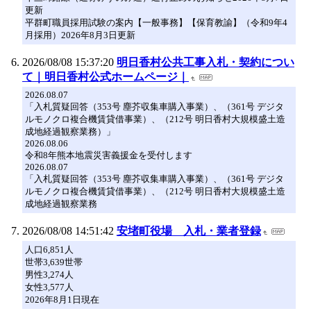
更新
平群町職員採用試験の案内【一般事務】【保育教諭】（令和9年4
月採用）2026年8月3日更新
2026/08/08 15:37:20
明日香村公共工事入札・契約につい
て｜明日香村公式ホームページ｜
2026.08.07
「入札質疑回答（353号 塵芥収集車購入事業）、（361号 デジタ
ルモノクロ複合機賃貸借事業）、（212号 明日香村大規模盛土造
成地経過観察業務）」
2026.08.06
令和8年熊本地震災害義援金を受付します
2026.08.07
「入札質疑回答（353号 塵芥収集車購入事業）、（361号 デジタ
ルモノクロ複合機賃貸借事業）、（212号 明日香村大規模盛土造
成地経過観察業務
2026/08/08 14:51:42
安堵町役場 入札・業者登録
人口6,851人
世帯3,639世帯
男性3,274人
女性3,577人
2026年8月1日現在