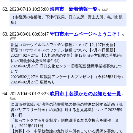
2023/07/13 10:35:00
海南市 新着情報一覧
（市役所の各部署、下津行政局、日方支所、野上支所、亀川出張
所）
2023/03/01 08:03:47
守口市ホームページへようこそ！
新型コロナウイルスのワクチン接種について【2月27日更新】
新型コロナウイルスのワクチン接種について【2月27日更新】
2023年02月27日 【入札結果の更新】第12期旧寺方団地(1号地)売
払い(建物解体撤去等条件付)
2023年02月27日 守口文化センター旧喫茶室 活用事業者募集につ
いて
2023年02月27日 広報誌アンケート＆プレゼント（令和5年3月号）
2023年02月27日 広報もり
2022/10/03 01:23:23
吹田市｜各課からのお知らせ一覧
吹田市視覚障がい者等の読書環境の整備の推進に関する計画（読
書バリアフリー計画）の素案に対する意見募集について 2022年9
月20日
「知ってトクする年金制度」制度説明＆意見交換会を開催しま
す。 2022年9月1日
【急募】小・中学校教諭の免許状を所有している講師を募集して