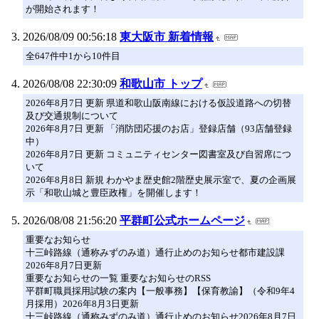
が開始されます！
2026/08/09 00:56:18
東大阪市 新着情報
全647件中1から10件目
2026/08/08 22:30:09
和歌山市 トップ
2026年8月7日 更新 県道和歌山阪南線における仮設道路への切替
及び交通規制について
2026年8月7日 更新 「消防団応援のお店」登録店舗（93店舗登録
中）
2026年8月7日 更新 コミュニティセンター図書室及び自習席につ
いて
2026年8月8日 新規 わかやま歴史館2階歴史展示室で、夏の企画展
示「和歌山城と豊臣政権」を開催します！
2026/08/08 21:56:20
平群町公式ホームページ
重要なお知らせ
十三峠路線（通称みずのみ道）通行止めのお知らせ都市建設課
2026年8月7日更新
重要なお知らせの一覧 重要なお知らせのRSS
平群町職員採用試験の案内【一般事務】【保育教諭】（令和9年4
月採用）2026年8月3日更新
十三峠路線（通称みずのみ道）通行止めのお知らせ2026年8月7日