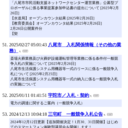
「八尾市市民活動支援ネットワークセンター運営業務」公募型プ
ロポーザルに係る事業提案参加申込書の提出について [2025年2月
26日]
【水道局】オープンカウンタ結果 [2025年2月26日]
【教育委員会】オープンカウンタ結果 [2025年2月26日]
2月26日公開案件分
【契
2025/02/27 05:01:43
八尾市 入札関係情報（その他の業
務）
斎場火葬業務及び火葬炉設備運転管理等業務に係る条件付一般競
争入札の実施について [2025年2月26日]
八尾市生活保護システム用機器等一式のリースに係る一般競争入
札について [2025年2月25日]
八尾市生活保護システム用機器等一式の納入に係る一般競争入札
の実施について
2025/01/11 01:41:51
宇陀市／入札・契約
電力の調達に関するご案内（一般競争入札）
2024/12/13 10:04:18
三宅町 一般競争入札公告
2024年12月12日更新【追加開催決定！1月30、31日開催】はじめ
てのスマートフォン体験型講習会を開催します！