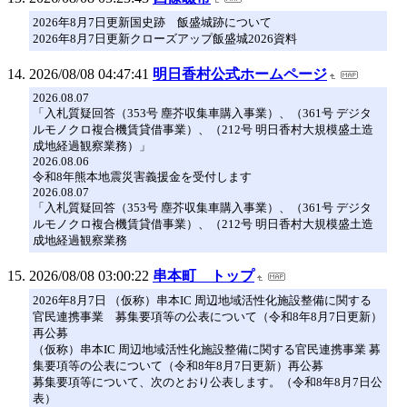
2026年8月7日更新国史跡 飯盛城跡について
2026年8月7日更新クローズアップ飯盛城2026資料
2026/08/08 04:47:41
明日香村公式ホームページ
2026.08.07
「入札質疑回答（353号 塵芥収集車購入事業）、（361号 デジタ
ルモノクロ複合機賃貸借事業）、（212号 明日香村大規模盛土造
成地経過観察業務）」
2026.08.06
令和8年熊本地震災害義援金を受付します
2026.08.07
「入札質疑回答（353号 塵芥収集車購入事業）、（361号 デジタ
ルモノクロ複合機賃貸借事業）、（212号 明日香村大規模盛土造
成地経過観察業務
2026/08/08 03:00:22
串本町 トップ
2026年8月7日 （仮称）串本IC 周辺地域活性化施設整備に関する
官民連携事業 募集要項等の公表について（令和8年8月7日更新）
再公募
（仮称）串本IC 周辺地域活性化施設整備に関する官民連携事業 募
集要項等の公表について（令和8年8月7日更新）再公募
募集要項等について、次のとおり公表します。（令和8年8月7日公
表）