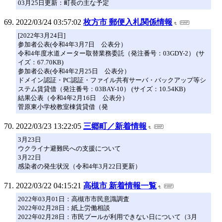
03月25日更新：町長の主な予定
2022/03/24 03:57:02
枚方市 郵便入札関係情報
[2022年3月24日]
参加者公表(令和4年3月7日 公表分）
令和4年度水道メーター取替業務委託（発注番号：03GDY-2） (サ
イズ：67.70KB)
参加者公表(令和4年2月25日 公表分）
ドメイン認証・PC認証・ファイル共有サーバ・バックアップ等シ
ステム賃貸借（発注番号：03BAY-10） (サイズ：10.54KB)
結果公表（令和4年2月16日 公表分）
菅原東小学校教室棟賃貸借（発
2022/03/23 13:22:05
三郷町／新着情報
3月23日
ウクライナ避難民への支援について
3月22日
感染者の発生状況（令和4年3月22日更新）
2022/03/22 04:15:21
高槻市 新着情報一覧
2022年03月01日：高槻市市民意識調査
2022年02月28日：紙上労働相談
2022年02月28日：市民プールが利用できない日について（3月