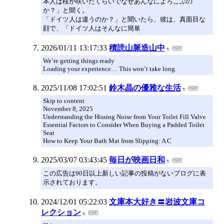
本人は桜が咲いたくらいでなぜあんなによろこぶの
か？」と聞く。
「ドイツ人は違うのか？」と聞いたら、彼は、真面目な
顔で、「ドイツ人はそんなに簡単
2026/01/11 13:17:33
積読山脈造山中
We’re getting things ready
Loading your experience… This won’t take long.
2025/11/08 17:02:51
鈴木晶の優雅な生活
Skip to content
November 8, 2025
Understanding the Hissing Noise from Your Toilet Fill Valve
Essential Factors to Consider When Buying a Padded Toilet
Seat
How to Keep Your Bath Mat from Slipping: A C
2025/03/07 03:43:45
毎日が映画日和
この広告は90日以上新しい記事の投稿がないブログに表
示されております。
2024/12/01 05:22:03
文庫本大好き〓岩波文庫コ
レクション