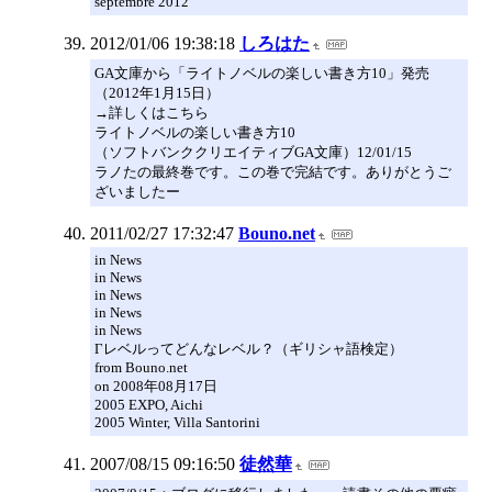
septembre 2012
2012/01/06 19:38:18
しろはた
GA文庫から「ライトノベルの楽しい書き方10」発売
（2012年1月15日）
→詳しくはこちら
ライトノベルの楽しい書き方10
（ソフトバンククリエイティブGA文庫）12/01/15
ラノたの最終巻です。この巻で完結です。ありがとうご
ざいましたー
2011/02/27 17:32:47
Bouno.net
in News
in News
in News
in News
in News
Γレベルってどんなレベル？（ギリシャ語検定）
from Bouno.net
on 2008年08月17日
2005 EXPO, Aichi
2005 Winter, Villa Santorini
2007/08/15 09:16:50
徒然華