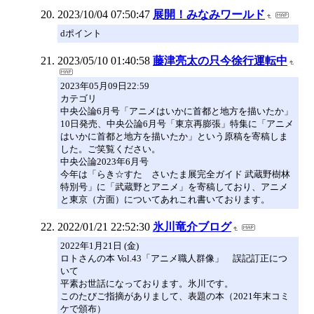
2023/10/04 07:50:47
展開！みなみワールド
dポイント
2023/05/10 01:40:58
藤津亮太の只今徐行運転中
2023年05月09日22:59
カテゴリ
中央公論6月号「アニメはいかに首都と地方を描いたか」
10日発売、中央公論6月号「東京再膨張」特集に「アニメ
はいかに首都と地方を描いたか」という原稿を寄稿しま
した。ご笑覧ください。
中央公論2023年6月号
今年は「らき☆すた さいたま展完全ガイド 武蔵野樹林
特別号」に「武蔵野とアニメ」を寄稿しており、アニメ
と東京（方面）についてあれこれ書いております。
2022/01/21 22:52:30
氷川竜介ブログ
2022年1月21日 (金)
ロトさんの本 Vol.43「アニメ職人群像」 誤記訂正につ
いて
平素お世話になっております。氷川です。
このたびご指摘がありまして、表題の本（2021年末コミ
ケで頒布）