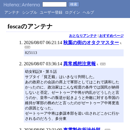
アンテナ
シンプル
ユーザー登録
ログイン
ヘルプ
foscaのアンテナ
おとなりアンテナ
|
おすすめページ
2026/08/07 06:21:14
秋葉の街のオタクマスター
825113
2026/08/07 03:36:14
異常感想注意報
幼女戦記Ⅱ・第５話
サブタイ「貧乏籤」はいきなり判明した。
あの政府との会談の席上で軍部としてはこれで講和した
かったのに、政治家はこんな程度の条件では国民が納得
しないと否定。ゼートゥーア中将が内乱がどうしたと言
うのか、皇帝への叛逆が起きようと外敵に対する帝国の
維持が軍部の務めだと言ったのがゼートゥーア中将更迭
の原因となった。
ゼートゥーア中将は参謀本部を追い出されどこかに行か
されるのだろう、多分東
2026/08/06 22:31:09
東雲製作所渉外部