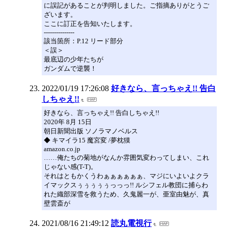
に誤記があることが判明しました。ご指摘ありがとうご
ざいます。
ここに訂正を告知いたします。
---------------
該当箇所：P.12 リード部分
＜誤＞
最底辺の少年たちが
ガンダムで逆襲！
2022/01/19 17:26:08
好きなら、言っちゃえ!! 告白
しちゃえ!!
好きなら、言っちゃえ!! 告白しちゃえ!!
2020年 8月 15日
朝日新聞出版 ソノラマノベルス
◆ キマイラ15 魔宮変 /夢枕獏
amazon.co.jp
……俺たちの菊地がなんか雰囲気変わってしまい、これ
じゃない感(T-T)。
それはともかくうわぁぁぁぁぁぁ、マジにいよいよクラ
イマックスぅぅぅぅぅっっっ!! ルシフェル教団に捕らわ
れた織部深雪を救うため、久鬼麗一が、亜室由魅が、真
壁雲斎が
2021/08/16 21:49:12
読丸電視行