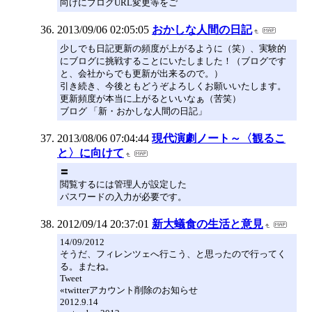
向けにブログURL変更等をご
2013/09/06 02:05:05
おかしな人間の日記
少しでも日記更新の頻度が上がるように（笑）、実験的
にブログに挑戦することにいたしました！（ブログです
と、会社からでも更新が出来るので。）
引き続き、今後ともどうぞよろしくお願いいたします。
更新頻度が本当に上がるといいなぁ（苦笑）
ブログ 「新・おかしな人間の日記」
2013/08/06 07:04:44
現代演劇ノート～〈観るこ
と〉に向けて
〓
閲覧するには管理人が設定した
パスワードの入力が必要です。
2012/09/14 20:37:01
新大蟻食の生活と意見
14/09/2012
そうだ、フィレンツェへ行こう、と思ったので行ってく
る。またね。
Tweet
«twitterアカウント削除のお知らせ
2012.9.14