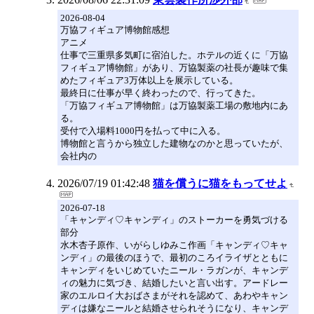
2026-08-04
万協フィギュア博物館感想
アニメ
仕事で三重県多気町に宿泊した。ホテルの近くに「万協
フィギュア博物館」があり、万協製薬の社長が趣味で集
めたフィギュア3万体以上を展示している。
最終日に仕事が早く終わったので、行ってきた。
「万協フィギュア博物館」は万協製薬工場の敷地内にあ
る。
受付で入場料1000円を払って中に入る。
博物館と言うから独立した建物なのかと思っていたが、
会社内の
2026/07/19 01:42:48
猫を償うに猫をもってせよ
2026-07-18
「キャンディ♡キャンディ」のストーカーを勇気づける
部分
水木杏子原作、いがらしゆみこ作画「キャンディ♡キャ
ンディ」の最後のほうで、最初のころイライザとともに
キャンディをいじめていたニール・ラガンが、キャンデ
ィの魅力に気づき、結婚したいと言い出す。アードレー
家のエルロイ大おばさまがそれを認めて、あわやキャン
ディは嫌なニールと結婚させられそうになり、キャンデ