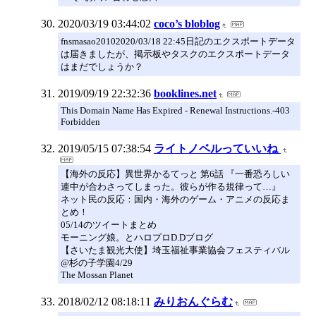
2020/03/19 03:44:02
coco’s bloblog
fnsmasao20102020/03/18 22:45日記のエクスポートデータ
は届きましたが、掲示板やタスクのエクスポートデータ
はまだでしょうか？
2019/09/19 22:32:36
booklines.net
This Domain Name Has Expired - Renewal Instructions.-403
Forbidden
2019/05/15 07:38:54
ライトノベルっていいね
【海外の反応】異世界かるてっと 第6話 『一番恐ろしい
連中が合わさってしまった。彼らが作る規律って…』
ネット民の反応：国内・海外のゲーム・アニメの反応ま
とめ！
05/14のツイートまとめ
モーニング娘。とハロプロD.Dブログ
【さいたま観光大使】埼玉福祉事業協会フェスティバル
@杉の子学園4/29
The Mossan Planet
2018/02/12 08:18:11
みりおんぐらむ