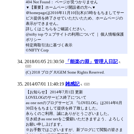
404 Not Found： ページが見つかりません
▼【重要】ホームページ開設者の方へ▼
＠homepageは2016年11月10日(木)15時をもちましてサー
ビス提供を終了させていただいたため、ホームページの
表示ができません。
詳しくはこちらをご確認ください。
@nifty top ウェブサイトの利用について ｜ 個人情報保護
ポリシー
特定商取引法に基づく表示
©NIFTY Corp
2018/01/05 21:30:50
「能楽の淵」管理人日記
(C) 2018 ブログ JUGEM Some Rights Reserved.
2014/07/01 11:40:19
雑感記
【お知らせ】 2014年7月1日 更新
LOVELOGのサービス終了について
au one netのブログサービス 『LOVELOG』は2014年6月
30日をもちまして提供を終了致しました。
永らくのご利用、誠にありがとうございました。
引き続きau one netをご愛顧いただきますよう、よろしく
お願い申し上げます。
※お手数ではございますが、新ブログにて閲覧の皆さま