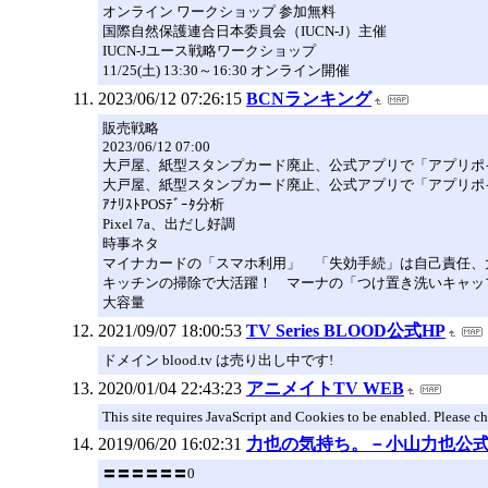
オンライン ワークショップ 参加無料
国際自然保護連合日本委員会（IUCN-J）主催
IUCN-Jユース戦略ワークショップ
11/25(土) 13:30～16:30 オンライン開催
2023/06/12 07:26:15
BCNランキング
販売戦略
2023/06/12 07:00
大戸屋、紙型スタンプカード廃止、公式アプリで「アプリポ
大戸屋、紙型スタンプカード廃止、公式アプリで「アプリポ
ｱﾅﾘｽﾄPOSﾃﾞｰﾀ分析
Pixel 7a、出だし好調
時事ネタ
マイナカードの「スマホ利用」 「失効手続」は自己責任、
キッチンの掃除で大活躍！ マーナの「つけ置き洗いキャッ
大容量
2021/09/07 18:00:53
TV Series BLOOD公式HP
ドメイン blood.tv は売り出し中です!
2020/01/04 22:43:23
アニメイトTV WEB
This site requires JavaScript and Cookies to be enabled. Please c
2019/06/20 16:02:31
力也の気持ち。－小山力也公
〓〓〓〓〓〓0