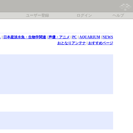
ユーザー登録
ログイン
ヘルプ
し
|
日本産淡水魚・生物学関連
|
声優・アニメ
|
PC
|
AQUARIUM
|
NEWS
おとなりアンテナ
|
おすすめページ