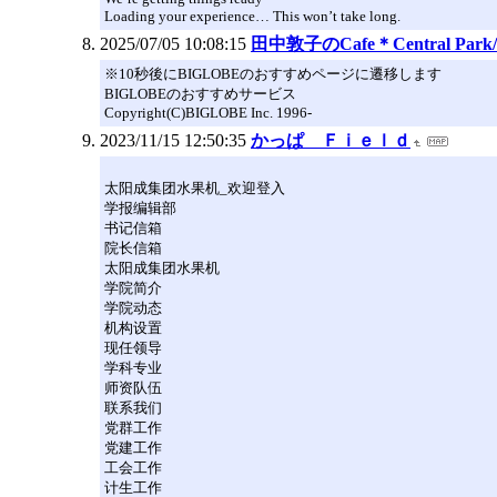
Loading your experience… This won’t take long.
2025/07/05 10:08:15
田中敦子のCafe＊Central P
※10秒後にBIGLOBEのおすすめページに遷移します
BIGLOBEのおすすめサービス
Copyright(C)BIGLOBE Inc. 1996-
2023/11/15 12:50:35
かっぱ Ｆｉｅｌｄ
太阳成集团水果机_欢迎登入
学报编辑部
书记信箱
院长信箱
太阳成集团水果机
学院简介
学院动态
机构设置
现任领导
学科专业
师资队伍
联系我们
党群工作
党建工作
工会工作
计生工作