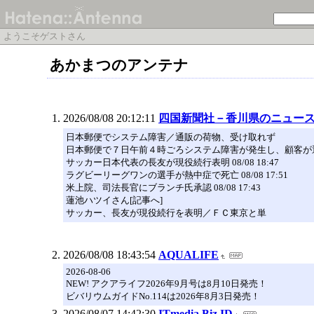
ようこそゲストさん
あかまつのアンテナ
2026/08/08 20:12:11
四国新聞社－香川県のニュー
日本郵便でシステム障害／通販の荷物、受け取れず
日本郵便で７日午前４時ごろシステム障害が発生し、顧客が通
サッカー日本代表の長友が現役続行表明 08/08 18:47
ラグビーリーグワンの選手が熱中症で死亡 08/08 17:51
米上院、司法長官にブランチ氏承認 08/08 17:43
蓮池ハツイさん[記事へ]
サッカー、長友が現役続行を表明／ＦＣ東京と単
2026/08/08 18:43:54
AQUALIFE
2026-08-06
NEW! アクアライフ2026年9月号は8月10日発売！
ビバリウムガイドNo.114は2026年8月3日発売！
2026/08/07 14:42:30
ITmedia Biz.ID