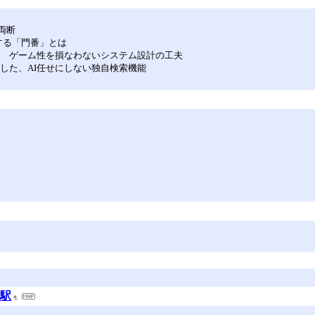
両断
する「門番」とは
流 ゲーム性を損なわないシステム設計の工夫
装した、AI任せにしない独自検索機能
！
多駅