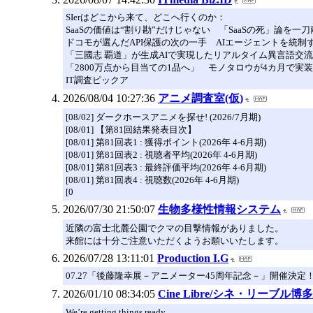
SIerはどこから来て、どこへ行くのか：
SaaSの価値は“割り勘”だけじゃない 「SaaSの死」論を一刀
ドコモが選んだAPI保護の次の一手 AIエージェントを統制
「三國志 覇道」が生成AIで実現したリアルタイム異言語交
「2800万点から目当ての1品へ」 モノタロウが4カ月で実
IT調査ピックア
2026/08/04 10:27:36
アニメ調査室(仮)
[08/02] ダークホースアニメを探せ! (2026/7月期)
[08/01] 【第81回結果発表目次】
[08/01] 第81回表1 : 獲得ポイント(2026年 4-6月期)
[08/01] 第81回表2 : 視聴者平均(2026年 4-6月期)
[08/01] 第81回表3 : 最終評価平均(2026年 4-6月期)
[08/01] 第81回表4 : 視聴数(2026年 4-6月期)
[0
2026/07/30 21:50:07
生物多様性情報システム
近隣の富士北麓公園でクマの目撃情報がありました。
来館には十分ご注意いただくようお願いいたします。
2026/07/28 13:11:01
Production I.G
07.27「後藤隆幸展－アニメーター45周年記念－」開催決定
2026/01/10 08:34:05
Cine Libre/シネ・リーブル博
We’re getting things ready