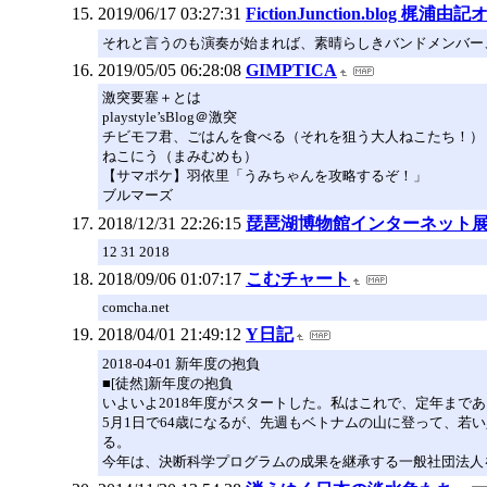
2019/06/17 03:27:31
FictionJunction.blog 梶
それと言うのも演奏が始まれば、素晴らしきバンドメンバー
2019/05/05 06:28:08
GIMPTICA
激突要塞＋とは
playstyle’sBlog＠激突
チビモフ君、ごはんを食べる（それを狙う大人ねこたち！）
ねこにう（まみむめも）
【サマポケ】羽依里「うみちゃんを攻略するぞ！」
ブルマーズ
2018/12/31 22:26:15
琵琶湖博物館インターネット
12 31 2018
2018/09/06 01:07:17
こむチャート
comcha.net
2018/04/01 21:49:12
Y日記
2018-04-01 新年度の抱負
■[徒然]新年度の抱負
いよいよ2018年度がスタートした。私はこれで、定年まであ
5月1日で64歳になるが、先週もベトナムの山に登って、若
る。
今年は、決断科学プログラムの成果を継承する一般社団法人