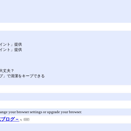
イント」提供
イント」提供
大丈夫？
プ」で清潔をキープできる
hange your browser settings or upgrade your browser.
式ブログ－