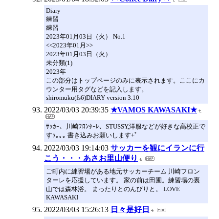
Diary
練習
練習
2023年01月03日（火） No.1
<<2023年01月>>
2023年01月03日（火）
未分類(1)
2023年
この部分はトップページのみに表示されます。ここにカ
ウンター用タグなどを記入します。
shiromuku(fs6)DIARY version 3.10
2022/03/03 20:39:35
★VAMOS KAWASAKI★
ｻｯｶｰ、川崎ﾌﾛﾝﾀｰﾚ、STUSSY,洋服などが好きな高校正で
すｯ｡｡｡ 書き込みお願いします+ﾟ
2022/03/03 19:14:03
サッカーを観にイランに行
こう・・・あさお里山便り
ご町内に練習場がある地元サッカーチーム 川崎フロン
ターレを応援しています。 家の前は田圃。練習場の裏
山では森林浴。 まったりとのんびりと。 LOVE
KAWASAKI
2022/03/03 15:26:13
日々是好日