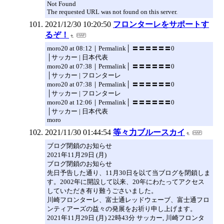
Not Found
The requested URL was not found on this server.
2021/12/30 10:20:50
フロンターレをサポートす
るぞ！
moro20 at 08:12｜Permalink│ 〓〓〓〓〓〓0
│サッカー | 日本代表
moro20 at 07:38｜Permalink│ 〓〓〓〓〓〓0
│サッカー | フロンターレ
moro20 at 07:38｜Permalink│ 〓〓〓〓〓〓0
│サッカー | フロンターレ
moro20 at 12:06｜Permalink│ 〓〓〓〓〓〓0
│サッカー | 日本代表
moro
2021/11/30 01:44:54
等々力ブルースカイ
ブログ閉鎖のお知らせ
2021年11月29日 (月)
ブログ閉鎖のお知らせ
先日予告した通り、11月30日を以て当ブログを閉鎖しま
す。2002年に開設して以来、20年にわたってアクセス
していただき有り難うごさいました。
川崎フロンターレ、富士通レッドウェーブ、富士通フロ
ンティアーズの益々の発展をお祈り申し上げます。
2021年11月29日 (月) 22時43分 サッカー, 川崎フロンタ