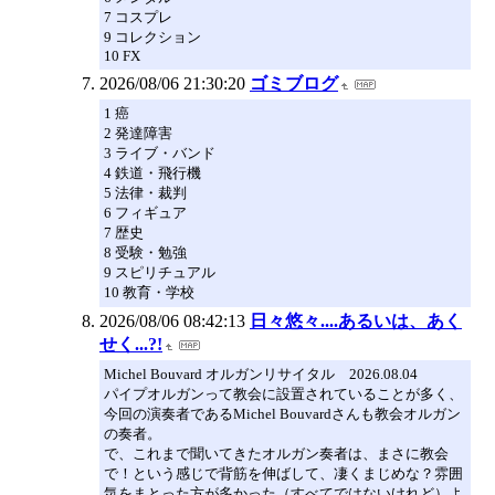
7 コスプレ
9 コレクション
10 FX
2026/08/06 21:30:20
ゴミブログ
1 癌
2 発達障害
3 ライブ・バンド
4 鉄道・飛行機
5 法律・裁判
6 フィギュア
7 歴史
8 受験・勉強
9 スピリチュアル
10 教育・学校
2026/08/06 08:42:13
日々悠々....あるいは、あく
せく...?!
Michel Bouvard オルガンリサイタル 2026.08.04
パイプオルガンって教会に設置されていることが多く、
今回の演奏者であるMichel Bouvardさんも教会オルガン
の奏者。
で、これまで聞いてきたオルガン奏者は、まさに教会
で！という感じで背筋を伸ばして、凄くまじめな？雰囲
気をまとった方が多かった（すべてではないけれど）よ