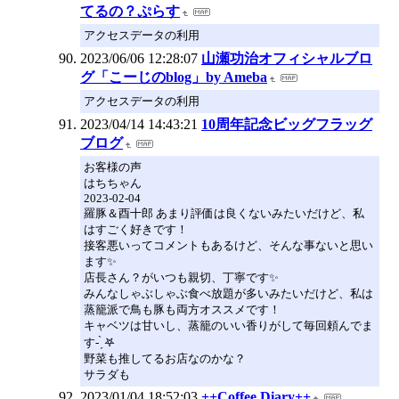
てるの？ぷらす
アクセスデータの利用
2023/06/06 12:28:07
山瀬功治オフィシャルブロ
グ「こーじのblog」by Ameba
アクセスデータの利用
2023/04/14 14:43:21
10周年記念ビッグフラッグ
ブログ
お客様の声
はちちゃん
2023-02-04
羅豚＆酉十郎 あまり評価は良くないみたいだけど、私
はすごく好きです！
接客悪いってコメントもあるけど、そんな事ないと思い
ます✨
店長さん？がいつも親切、丁寧です✨
みんなしゃぶしゃぶ食べ放題が多いみたいだけど、私は
蒸籠派で鳥も豚も両方オススメです！
キャベツは甘いし、蒸籠のいい香りがして毎回頼んでま
す- ̗̀ 𖤐
野菜も推してるお店なのかな？
サラダも
2023/01/04 18:52:03
++Coffee Diary++