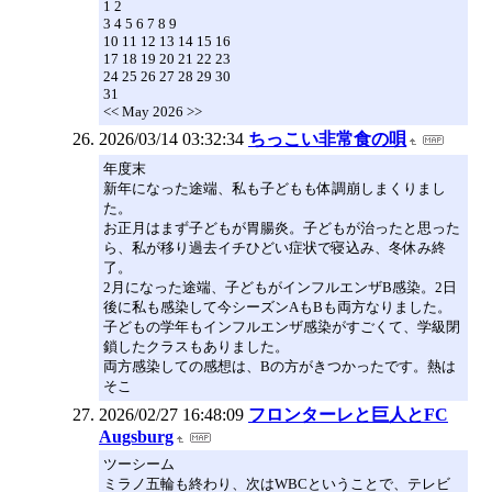
1 2
3 4 5 6 7 8 9
10 11 12 13 14 15 16
17 18 19 20 21 22 23
24 25 26 27 28 29 30
31
<< May 2026 >>
2026/03/14 03:32:34
ちっこい非常食の唄
年度末
新年になった途端、私も子どもも体調崩しまくりまし
た。
お正月はまず子どもが胃腸炎。子どもが治ったと思った
ら、私が移り過去イチひどい症状で寝込み、冬休み終
了。
2月になった途端、子どもがインフルエンザB感染。2日
後に私も感染して今シーズンAもBも両方なりました。
子どもの学年もインフルエンザ感染がすごくて、学級閉
鎖したクラスもありました。
両方感染しての感想は、Bの方がきつかったです。熱は
そこ
2026/02/27 16:48:09
フロンターレと巨人とFC
Augsburg
ツーシーム
ミラノ五輪も終わり、次はWBCということで、テレビ