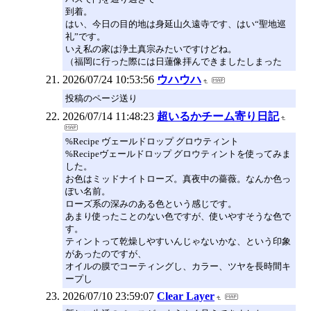
到着。
はい、今日の目的地は身延山久遠寺です、はい“聖地巡
礼”です。
いえ私の家は浄土真宗みたいですけどね。
（福岡に行った際には日蓮像拝んできましたしまった
2026/07/24 10:53:56
ウハウハ
投稿のページ送り
2026/07/14 11:48:23
超いるかチーム寄り日記
%Recipe ヴェールドロップ グロウティント
%Recipeヴェールドロップ グロウティントを使ってみま
した。
お色はミッドナイトローズ。真夜中の薔薇。なんか色っ
ぽい名前。
ローズ系の深みのある色という感じです。
あまり使ったことのない色ですが、使いやすそうな色で
す。
ティントって乾燥しやすいんじゃないかな、という印象
があったのですが、
オイルの膜でコーティングし、カラー、ツヤを長時間キ
ープし
2026/07/10 23:59:07
Clear Layer