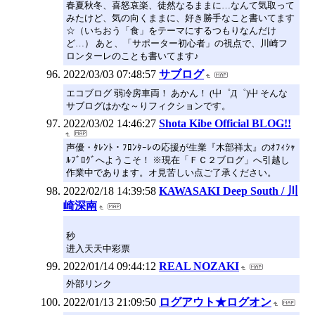
春夏秋冬、喜怒哀楽、徒然なるままに…なんて気取って
みたけど、気の向くままに、好き勝手なこと書いてます
☆（いちおう「食」をテーマにするつもりなんだけ
ど…） あと、「サポーター初心者」の視点で、川崎フ
ロンターレのことも書いてます♪
2022/03/03 07:48:57
サブログ
エコブログ 弱冷房車両！ あかん！ (屮゜Д゜)屮 そんな
サブログはかな～りフィクションです。
2022/03/02 14:46:27
Shota Kibe Official BLOG!!
声優・ﾀﾚﾝﾄ・ﾌﾛﾝﾀｰﾚの応援が生業『木部祥太』のｵﾌｨｼｬ
ﾙﾌﾞﾛｸﾞへようこそ！ ※現在「ＦＣ２ブログ」へ引越し
作業中であります。オ見苦しい点ご了承ください。
2022/02/18 14:39:58
KAWASAKI Deep South / 川
崎深南
秒
进入天天中彩票
2022/01/14 09:44:12
REAL NOZAKI
外部リンク
2022/01/13 21:09:50
ログアウト★ログオン