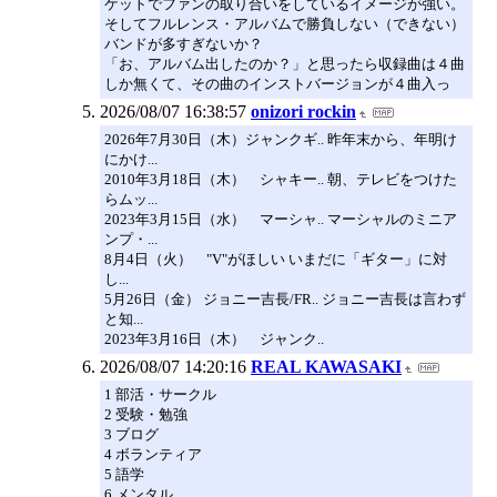
ケットでファンの取り合いをしているイメージが強い。
そしてフルレンス・アルバムで勝負しない（できない）
バンドが多すぎないか？
「お、アルバム出したのか？」と思ったら収録曲は４曲
しか無くて、その曲のインストバージョンが４曲入っ
2026/08/07 16:38:57
onizori rockin
2026年7月30日（木）ジャンクギ.. 昨年末から、年明け
にかけ...
2010年3月18日（木） シャキー.. 朝、テレビをつけた
らムッ...
2023年3月15日（水） マーシャ.. マーシャルのミニア
ンプ・...
8月4日（火） "V"がほしい いまだに「ギター」に対
し...
5月26日（金） ジョニー吉長/FR.. ジョニー吉長は言わず
と知...
2023年3月16日（木） ジャンク..
2026/08/07 14:20:16
REAL KAWASAKI
1 部活・サークル
2 受験・勉強
3 ブログ
4 ボランティア
5 語学
6 メンタル