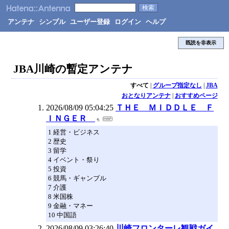
アンテナ
シンプル
ユーザー登録
ログイン
ヘルプ
既読を非表示
JBA川崎の暫定アンテナ
すべて
|
グループ指定なし
|
JBA
おとなりアンテナ
|
おすすめページ
2026/08/09 05:04:25
ＴＨＥ ＭＩＤＤＬＥ Ｆ
ＩＮＧＥＲ
1 経営・ビジネス
2 歴史
3 留学
4 イベント・祭り
5 投資
6 競馬・ギャンブル
7 介護
8 米国株
9 金融・マネー
10 中国語
2026/08/09 03:26:40
川崎フロンターレ観戦ガイ