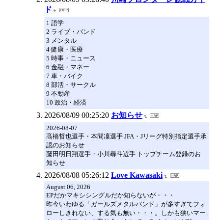
ド
1 語学
2 ライブ・バンド
3 メンタル
4 健康・医療
5 時事・ニュース
6 金融・マネー
7 車・バイク
8 部活・サークル
9 不動産
10 政治・経済
2026/08/09 00:25:20
お知らせ
2026-08-07
髙橋哲也選手・本間凜選手 JFA・Jリーグ特別指定選手承
認のお知らせ
藤田明日翔選手・小川尋斗選手 トップチーム登録のお
知らせ
2026/08/08 05:26:12
Love Kawasaki
August 06, 2026
EPだかマキシシングルだか知らないが・・・
昨今いわゆる「ガールズメタルバンド」が多すぎてフォ
ローしきれない、する気も無い・・・。しかも狭いマー