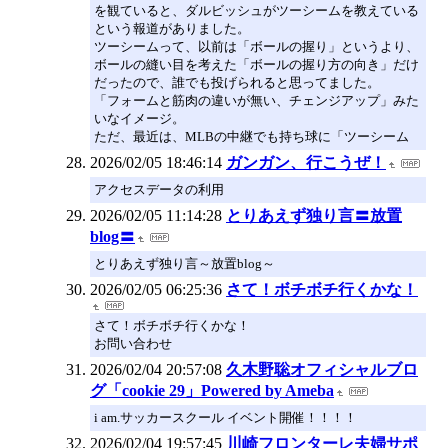
を観ていると、ダルビッシュがツーシームを教えている
という報道がありました。
ツーシームって、以前は「ボールの握り」というより、
ボールの縫い目を考えた「ボールの握り方の向き」だけ
だったので、誰でも投げられると思ってました。
「フォームと筋肉の違いが無い、チェンジアップ」みた
いなイメージ。
ただ、最近は、MLBの中継でも持ち球に「ツーシーム
2026/02/05 18:46:14
ガンガン、行こうぜ！
アクセスデータの利用
2026/02/05 11:14:28
とりあえず独り言〓放置
blog〓
とりあえず独り言～放置blog～
2026/02/05 06:25:36
さて！ボチボチ行くかな！
さて！ボチボチ行くかな！
お問い合わせ
2026/02/04 20:57:08
久木野聡オフィシャルブロ
グ「cookie 29」Powered by Ameba
i am.サッカースクール イベント開催！！！！
2026/02/04 19:57:45
川崎フロンターレ夫婦サポ