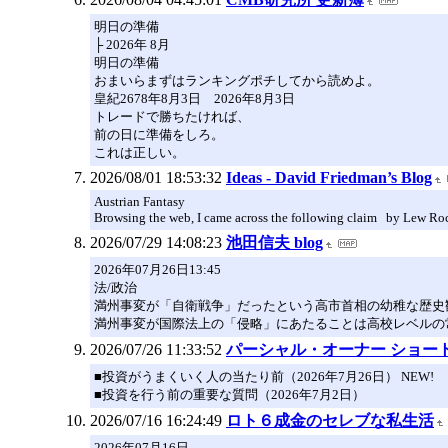
明日の準備
├ 2026年 8月
明日の準備
おまいらまずはランキングポチしてから読めよ。
皇紀2678年8月3日 2026年8月3日
トレードで勝ちたければ、
前の日に準備をしろ。
これは正しい。
2026/08/01 18:53:32
Ideas - David Friedman’s Blog
Austrian Fantasy
Browsing the web, I came across the following claim by Lew Roc
2026/07/29 14:08:23
池田信夫 blog
2026年07月26日13:45
法/政治
満州事変が「自衛戦争」だったという高市首相の幼稚な歴史
満州事変が国際法上の「侵略」にあたることは高校レベルの
2026/07/26 11:33:52
パーシャル・オーナー ショー
■投資がうまくいく人の当たり前（2026年7月26日） NEW!
■投資を行う前の重要な質問（2026年7月2日）
2026/07/16 16:24:49
ロト６成金のセレブな私生活
2026年07月16日