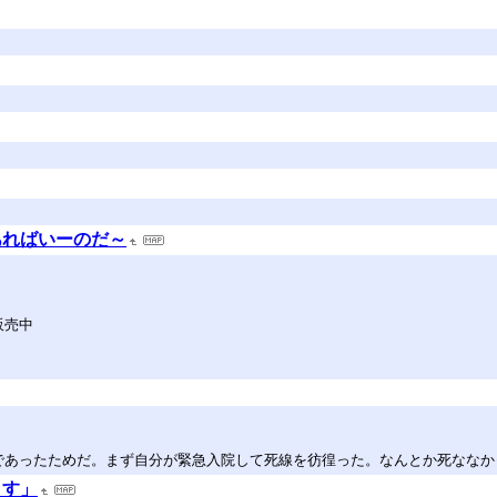
あればいーのだ～
販売中
であったためだ。まず自分が緊急入院して死線を彷徨った。なんとか死ななか
ます」