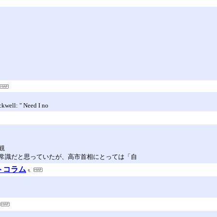
kwell: " Need I no
観
常識だと思っていたが、高市首相にとっては「自
トコラム