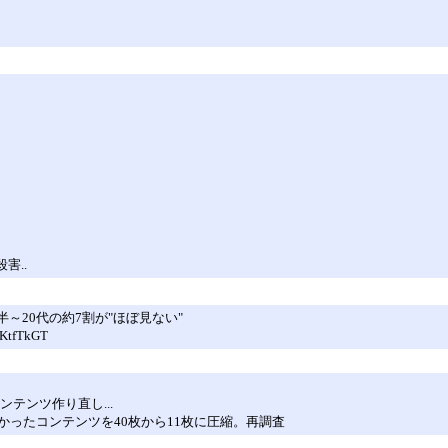
害..
半～20代の約7割が"ほぼ見ない"
KtfTkGT
テンツ作り直し...
ったコンテンツを40枚から11枚に圧縮。再調査