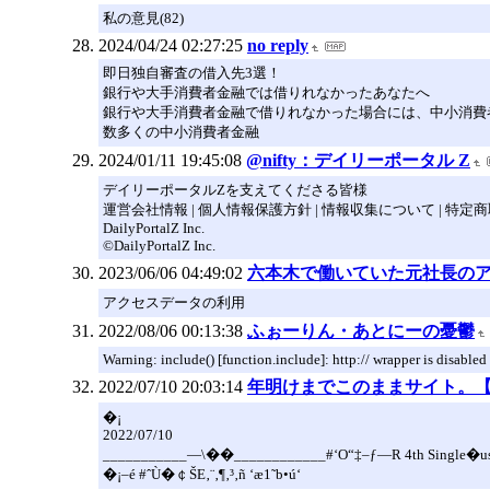
私の意見(82)
2024/04/24 02:27:25
no reply
即日独自審査の借入先3選！
銀行や大手消費者金融では借りれなかったあなたへ
銀行や大手消費者金融で借りれなかった場合には、中小消費
数多くの中小消費者金融
2024/01/11 19:45:08
@nifty：デイリーポータル Z
デイリーポータルZを支えてくださる皆様
運営会社情報 | 個人情報保護方針 | 情報収集について | 特
DailyPortalZ Inc.
©DailyPortalZ Inc.
2023/06/06 04:49:02
六本木で働いていた元社長の
アクセスデータの利用
2022/08/06 00:13:38
ふぉーりん・あとにーの憂鬱
Warning: include() [function.include]: http:// wrapper is disabled 
2022/07/10 20:03:14
年明けまでこのままサイト。
�¡
2022/07/10
___________—\��____________#‘O“‡–ƒ—R 4th Single�u
�¡–é #ˆÙ�￠ŠE‚¨‚¶‚³‚ñ ‘æ1˜b•ú‘