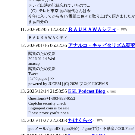
テレビ出演の記録忘れていたので...
（C）テレビ東京 あの歴代さんは今
今年に入ってからもTV番組に色々と取り上げて頂きましたが、
まぁ自分の
2026/02/05 12:28:47
ＲＡＵＫＡＷＡシティ
ＲＡＵＫＡＷＡシティ
2026/01/16 06:32:36
アナルコ・キャピタリズム研
閲覧のため更新
2026.01.14.Wed
anacap
閲覧のため更新
Tweet
| 1/46pages | >>
powered by JUGEM | (C) 2026 ブログ JUGEM S
2025/12/14 21:58:55
ESL Podcast Blog
Questions?+1-303-893-0552
Captcha security check
linguapod.com is for sale
Please prove you're not a
2025/11/27 22:28:03
たけくらべ
gooメール / gooID（goo決済） / goo住宅・不動産 / GOLF me!