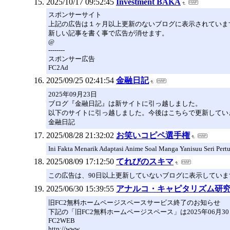
2025/10/17 09:52:45
Investment BAKA
スポンサーサイト
上記の広告は１ヶ月以上更新のないブログに表示されていま
新しい記事を書く事で広告が消せます。
@
--------
スポンサー広告
FC2Ad
2025/09/25 02:41:54
金融日記
2025年09月23日
ブログ『金融日記』は新サイトに引っ越しました。
以下のサイトに引っ越しました。今後はこちらで更新してい
金融日記
2025/08/28 21:32:02
お笑いコピペ選手権
Ini Fakta Menarik Adaptasi Anime Soal Manga Yanisuu Seri Per
2025/08/09 17:12:50
てれびのスキマ
この広告は、90日以上更新していないブログに表示していま
2025/06/30 15:39:55
アナルコ・キャピタリズム研
旧FC2無料ホームページスペースサービス終了のお知らせ
下記の「旧FC2無料ホームページスペース」は2025年06月
FC2WEB
http://www.