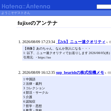
ようこそゲストさん
fujixeのアンテナ
2026/08/09 17:23:34
【2ch】ニュー速クオリティ
【画像】あのちゃん、なんか別人になる・・・
1: 以下、ニュー速クオリティでお送りします 2026/08/05(水) 16:52:
引用元: ・https://no
2026/08/09 16:12:35
sup_bearishの株式投機メモ
1 中国語
2 法律・裁判
3 コレクション
4 部活・サークル
5 介護
6 認知症
7 哲学・思想
8 教育・学校