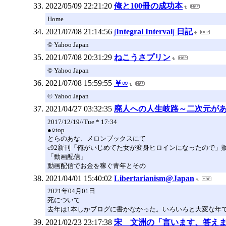
2022/05/09 22:21:20
俺と100冊の成功本
Home
2021/07/08 21:14:56
∫Integral Interval∫ 日記
© Yahoo Japan
2021/07/08 20:31:29
ねこうさプリン
© Yahoo Japan
2021/07/08 15:59:55
￥∞
© Yahoo Japan
2021/04/27 03:32:35
廃人への人生岐路～二次元が
2017/12/19//Tue * 17:34
●○top
とらのあな、メロンブックスにて
c92新刊「俺がいじめてた女が変身ヒロインになったので」
「動画配信」
動画配信でお金を稼ぐ青年とその
2021/04/01 15:40:02
Libertarianism@Japan
2021年04月01日
死について
去年は1本しかブログに書かなかった。いろいろと大変な年
2021/02/23 23:17:38
宋 文洲の「言います、答え