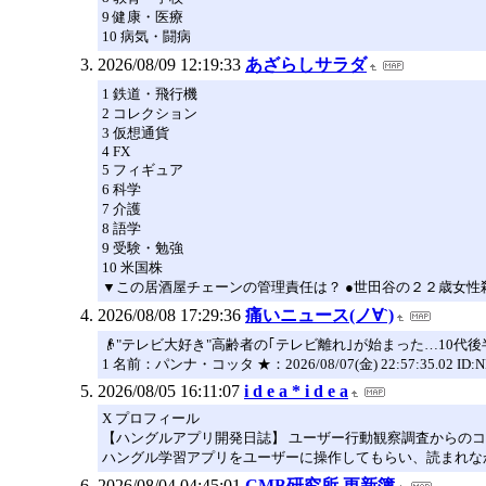
9 健康・医療
10 病気・闘病
2026/08/09 12:19:33
あざらしサラダ
1 鉄道・飛行機
2 コレクション
3 仮想通貨
4 FX
5 フィギュア
6 科学
7 介護
8 語学
9 受験・勉強
10 米国株
▼この居酒屋チェーンの管理責任は？ ●世田谷の２２歳女性殺
2026/08/08 17:29:36
痛いニュース(ノ∀`)
👴"テレビ大好き"高齢者の｢テレビ離れ｣が始まった…10代後
1 名前：パンナ・コッタ ★：2026/08/07(金) 22:57:35.02 ID:N
2026/08/05 16:11:07
i d e a * i d e a
X プロフィール
【ハングルアプリ開発日誌】 ユーザー行動観察調査からのコン
ハングル学習アプリをユーザーに操作してもらい、読まれなか
2026/08/04 04:45:01
CMB研究所 更新簿