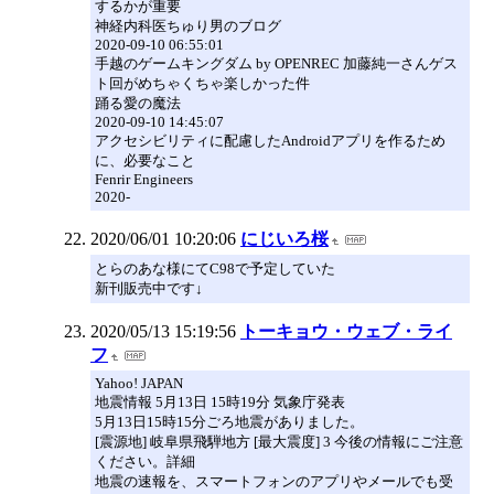
するかが重要
神経内科医ちゅり男のブログ
2020-09-10 06:55:01
手越のゲームキングダム by OPENREC 加藤純一さんゲス
ト回がめちゃくちゃ楽しかった件
踊る愛の魔法
2020-09-10 14:45:07
アクセシビリティに配慮したAndroidアプリを作るため
に、必要なこと
Fenrir Engineers
2020-
2020/06/01 10:20:06
にじいろ桜
とらのあな様にてC98で予定していた
新刊販売中です↓
2020/05/13 15:19:56
トーキョウ・ウェブ・ライ
フ
Yahoo! JAPAN
地震情報 5月13日 15時19分 気象庁発表
5月13日15時15分ごろ地震がありました。
[震源地] 岐阜県飛騨地方 [最大震度] 3 今後の情報にご注意
ください。詳細
地震の速報を、スマートフォンのアプリやメールでも受