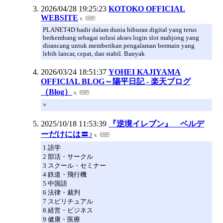
2026/04/28 19:25:23
KOTOKO OFFICIAL
WEBSITE
PLANET4D hadir dalam dunia hiburan digital yang terus
berkembang sebagai solusi akses login slot mahjong yang
dirancang untuk memberikan pengalaman bermain yang
lebih lancar, cepat, dan stabil. Banyak
2026/03/24 18:51:37
YOHEI KAJIYAMA
OFFICIAL BLOG～陽平日記 - 楽天ブログ
（Blog）
×
2025/10/18 11:53:39
『逆境イレブン』 ベルデ
ーだけには〓♪
1 語学
2 部活・サークル
3 スクール・セミナー
4 鉄道・飛行機
5 中国語
6 法律・裁判
7 スピリチュアル
8 経営・ビジネス
9 健康・医療