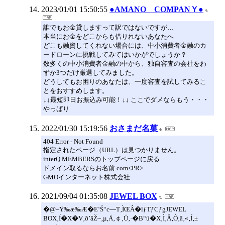
2023/01/01 15:50:55
●AMANO COMPANＹ●
誰でもお金貸しますって訳ではないですが…
本当にお金をどこからも借りれないあなたへ
どこも融資してくれない場合には、中小消費者金融のカ
ードローンに挑戦してみてはいかがでしょうか？
数多くの中小消費者金融の中から、独自審査の会社をわ
ずか3つだけ厳選してみました。
どうしてもお困りのあなたは、一度審査を試してみるこ
とをおすすめします。
↓↓最短即日お振込み可能！↓↓ ここでダメならもう・・・
やっぱり
2022/01/30 15:19:56
おさまだ名菓
404 Error - Not Found
指定されたページ（URL）は見つかりません。
interQ MEMBERSのトップページに戻る
ドメイン取るならお名前.com<PR>
GMOインターネット株式会社
2021/09/04 01:35:08
JEWEL BOX
�@–Ÿ‰æ‰Æ�E‘Š“c—T‚ÌŒÂ�lƒTƒCƒgJEWEL
BOX‚Í�X�V‚ð’âŽ~‚µ‚Ä‚￠‚Ü‚·�B“ú�X‚Ì‚Â‚Ô‚â‚«‚Í‚±