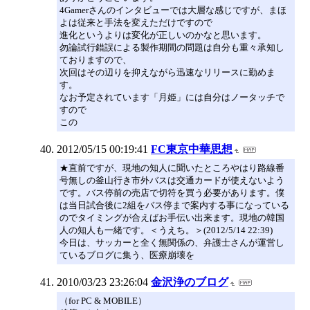
4Gamerさんのインタビューでは大層な感じですが、まほ
よは従来と手法を変えただけですので
進化というよりは変化が正しいのかなと思います。
勿論試行錯誤による製作期間の問題は自分も重々承知し
ておりますので、
次回はその辺りを抑えながら迅速なリリースに勤めま
す。
なお予定されています「月姫」には自分はノータッチで
すので
この
2012/05/15 00:19:41
FC東京中華思想
★直前ですが、現地の知人に聞いたところやはり路線番
号無しの釜山行き市外バスは交通カードが使えないよう
です。バス停前の売店で切符を買う必要があります。僕
は当日試合後に2組をバス停まで案内する事になっている
のでタイミングが合えばお手伝い出来ます。現地の韓国
人の知人も一緒です。＜うえち。＞(2012/5/14 22:39)
今日は、サッカーと全く無関係の、弁護士さんが運営し
ているブログに集う、医療崩壊を
2010/03/23 23:26:04
金沢浄のブログ
（for PC & MOBILE）