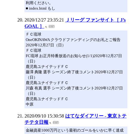
利用ください。
■ index.html もし
2020/12/27 23:35:21
Ｊリーグ ファンサイト［ J’s
GOAL ］
ＦＣ琉球
OneOKINAWA クラウドファンディングのお礼とご報告
2020年12月27日（日）
ＦＣ琉球
FC琉球 お正月特番放送のお知らせ(1/1)2020年12月27日
（日）
鹿児島ユナイテッドＦＣ
藤澤 典隆 選手 シーズン終了後コメント2020年12月27日
（日）
鹿児島ユナイテッドＦＣ
川森 有真 選手 シーズン終了後コメント2020年12月27日
（日）
鹿児島ユナイテッドＦＣ
中原
2020/09/10 15:30:58
はてなダイアリー - 東京トテ
チテタ日報
金融資産1000万円という最初のゴールをいかに早く達成