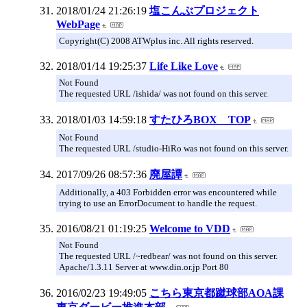
2018/01/24 21:26:19
塩こんぶプロジェクト
WebPage
Copyright(C) 2008 ATWplus inc. All rights reserved.
2018/01/14 19:25:37
Life Like Love
Not Found
The requested URL /ishida/ was not found on this server.
2018/01/03 14:59:18
すたひろBOX TOP
Not Found
The requested URL /studio-HiRo was not found on this server.
2017/09/26 08:57:36
廃屋譚
Additionally, a 403 Forbidden error was encountered while
trying to use an ErrorDocument to handle the request.
2016/08/21 01:19:25
Welcome to VDD
Not Found
The requested URL /~redbear/ was not found on this server.
Apache/1.3.11 Server at www.din.or.jp Port 80
2016/02/23 19:49:05
こちら東京都蹴球部AOA課