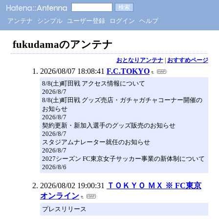
アンテナ
シンプル
ユーザー登録
ログイン
ヘルプ
fukudamaのアンテナ
おとなりアンテナ
|
おすすめページ
2026/08/07 18:08:41
F.C.TOKYO
8/8(土)町田戦 アクセス情報について
2026/8/7
8/8(土)町田戦 グッズ売店・ガチャガチャコーナー開催の
お知らせ
2026/8/7
契約更新・新加入選手のグッズ販売のお知らせ
2026/8/7
スタジアムナレーター就任のお知らせ
2026/8/7
2027シーズン FC東京女子サッカー事業の新体制について
2026/8/6
2026/08/02 19:00:31
ＴＯＫＹＯ ＭＸ ※ FC東京
オンライン
プレスリリース