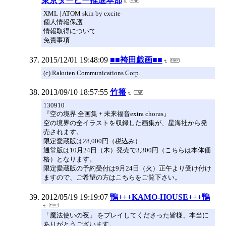
東京ダービー推進本部
XML | ATOM skin by excite
個人情報保護
情報取得について
免責事項
2015/12/01 19:48:09
■■袴田戯画■■
(c) Rakuten Communications Corp.
2013/09/10 18:57:55
竹箒
130910
『空の境界 全画集 + 未来福音extra chorus』
空の境界の全イラストを収録した画集が、星海社から発
売されます。
限定愛蔵版は28,000円（税込み）
通常版は10月24日（木）発売で3,300円（こちらは本体価
格）となります。
限定愛蔵版の予約受付は9月24日（火）正午より受け付け
ますので、ご希望の方はこちらをご覧下さい。
2012/05/19 19:19:07
鴨+++KAMO-HOUSE+++鴨
「魔法使いの夜」 をプレイしてくださった皆様、本当に
ありがとうございます。