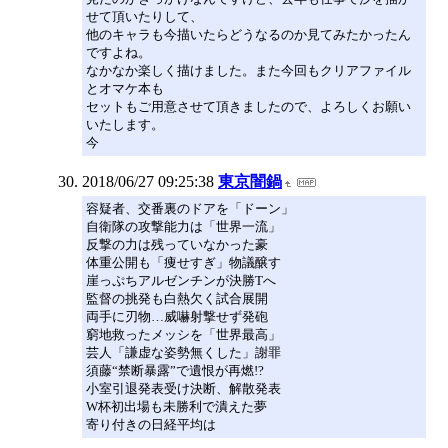
せて頂いたりして、
他のキャラも今描いたらどうなるのか見てみたかったん
ですよね。
なかなか楽しく描けました。また今回もクリアファイル
とオマケ本も
セットもご用意させて頂きましたので、よろしくお願い
いたします。
今
2018/06/27 09:25:38
東京闇鍋
容疑者、交番裏のドアを「ドーン」
自衛隊の攻撃能力は「世界一流」
反撃の力は残っていなかった豪
体重公開も「痩せすぎ」物議醸す
崖っぷちアルゼンチンが決勝Tへ
監督の挑発も白熱欠く試合展開
両手に刃物…威嚇射撃せず発砲
窮地救ったメッシを「世界最高」
芸人「謙虚な姿勢無くした」謝罪
須藤“禁断暴露”で遺恨が再燃!?
小室引退発表受け決断、解散発表
W杯初出場も未勝利で潰えた夢
寄り付きの日経平均は