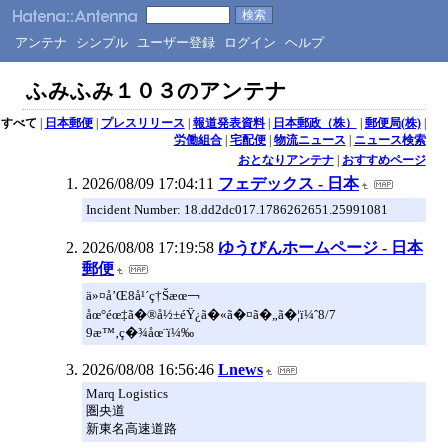
アンテナ
シンプル
ユーザー登録
ログイン
ヘルプ
ふみふみ１０３のアンテナ
すべて
|
日本郵便
|
プレスリリース
|
報道発表資料
|
日本郵政（株）
|
郵便局(株)
|
労働組合
|
宅配便
|
物流ニュース
|
ニュース検索
おとなりアンテナ
|
おすすめページ
2026/08/09 17:04:11
フェデックス - 日本
Incident Number: 18.dd2dc017.1786262651.25991081
2026/08/08 17:19:58
ゆうびんホームページ - 日本
郵便
ä»¤å’Œ8å¹´ç†Šæœ￢
åœ°éœ‡ã�®å½±éŸ¿ã�«ã�¤ã�„ã�¦ï¼ˆ8/7
9æ™‚ç�¾åœ¨ï¼‰
2026/08/08 16:56:46
Lnews
Marq Logistics
圏央道
新東名高速道路