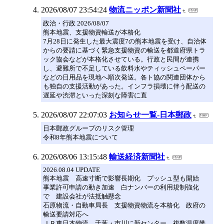
2026/08/07 23:54:24
物流ニッポン新聞社
政治・行政 2026/08/07
熊本地震、支援物資輸送が本格化
7月28日に発生した最大震度7の熊本地震を受け、自治体
からの要請に基づく緊急支援物資の輸送を都道府県トラ
ック協会などが本格化させている。行政と民間が連携
し、避難所で不足している飲料水やティッシュペーパー
などの日用品を現地へ順次発送。各ト協の関連団体から
も独自の支援活動があった。インフラ損壊に伴う配送の
遅延や渋滞といった深刻な障害に直
2026/08/07 22:07:03
お知らせ一覧‐日本郵政
日本郵政グループのリスク管理
令和8年熊本地震について
2026/08/06 13:15:48
輸送経済新聞社
2026.08.04 UPDATE
熊本地震 高速寸断で影響長期化 プッシュ型も開始
事業許可申請の動き加速 白ナンバーの利用規制強化
で 建設会社が法抵触懸念
石原物流・自動車局長 支援物資物流を本格化 政府の
輸送要請対応へ
ＪＲ東日本物流 千葉・市川に新センター 複数温度帯