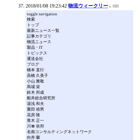
2018/01/08 19:23:42
物流ウィークリー
toggle navigation
検索
トップ
最新ニュース一覧
記事カテゴリ
物流ニュース
製品・IT
トピックス
運送会社
ブログ
橋本 直行
高橋 久美子
小山 雅敬
馬場 栄
鈴木 邦成
船井総合研究所
湯浅 和夫
重田 靖男
花房 陵
青木 正一
川〓 依邦
名南コンサルティングネットワーク
向井 蘭