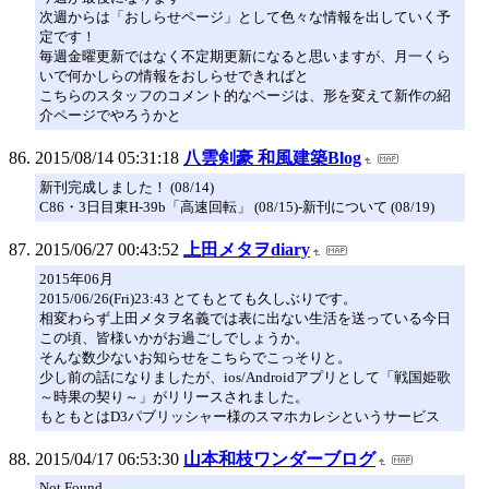
次週からは「おしらせページ」として色々な情報を出していく予
定です！
毎週金曜更新ではなく不定期更新になると思いますが、月一くら
いで何かしらの情報をおしらせできればと
こちらのスタッフのコメント的なページは、形を変えて新作の紹
介ページでやろうかと
2015/08/14 05:31:18
八雲剣豪 和風建築Blog
新刊完成しました！ (08/14)
C86・3日目東H-39b「高速回転」 (08/15)-新刊について (08/19)
2015/06/27 00:43:52
上田メタヲdiary
2015年06月
2015/06/26(Fri)23:43 とてもとても久しぶりです。
相変わらず上田メタヲ名義では表に出ない生活を送っている今日
この頃、皆様いかがお過ごしでしょうか。
そんな数少ないお知らせをこちらでこっそりと。
少し前の話になりましたが、ios/Androidアプリとして「戦国姫歌
～時果の契り～」がリリースされました。
もともとはD3パブリッシャー様のスマホカレシというサービス
2015/04/17 06:53:30
山本和枝ワンダーブログ
Not Found