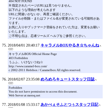
404 NOT FOUND
※ 指定されたページ(URL)は見つかりません。
以下のような理由が考えられます
URLに間違いがないか、再度ご確認ください。
ファイルが削除・またはファイル名が変更されている可能性があ
ります。
お気に入りやブックマーク登録をされていた方は、変更をお願い
いたします。
ご不明な点は、忍者ツールズ ヘルプをご参照ください。
2018/04/01 20:40:17
キャラメルBOXやるき☆ちゃんね
キャラメルBOX Official Home Page
403 Forbidden
うふふ、いけないコね☆
http://www.caramel-box.com/
c 2002-2011 Hobibox / Caramelbox All rights reserved.
2018/02/07 23:35:08
めろめろキュートスタッフ日誌
Forbidden
You do not have permission to access this document.
Web Server at meroq.net
2018/01/08 15:33:17
あかべぇそふとつぅスタッフ日記