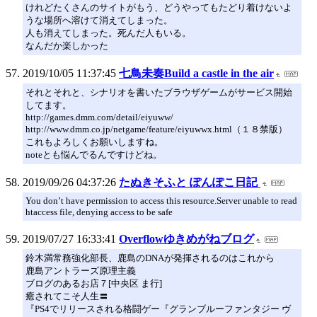
けれどたくさんのサイトがもう、どうやってもたどり着けないよ
うな場所へ溶けて消えてしまった。
人も消えてしまった。死んだ人もいる。
なんだか楽しかった
2019/10/05 11:37:45
七鳥未奏Build a castle in the air
それとそれと、シナリオを書いたブラウザゲームがサービス開始
してます。
http://games.dmm.com/detail/eiyuww/
http://www.dmm.co.jp/netgame/feature/eiyuwwx.html（１８禁版）
これもよろしくお願いしますね。
noteとも悩んでるんですけどね。
2019/09/26 04:37:26
たぬきそふと ぽんぽこ日記
You don’t have permission to access this resource.Server unable to read
htaccess file, denying access to be safe
2019/07/27 16:33:41
Overflowゆきめがねブログ
鈴木満常務強化部長、鹿島のDNAが発揮されるのはこれから
鹿島アントラーズ原理主義
ブログのあるお店７[中央区 ま行]
癒されてこそ人生〓
『PS4でリリースされる格闘ゲー『グランブルーファンタジー ヴ