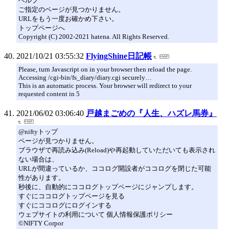
ヘルプ
ご指定のページが見つかりません。
URLをもう一度お確かめ下さい。
トップページへ
Copyright (C) 2002-2021 hatena. All Rights Reserved.
2021/10/21 03:55:32
FlyingShine日記帳
Please, turn Javascript on in your browser then reload the page.
Accessing /cgi-bin/fs_diary/diary.cgi securely…
This is an automatic process. Your browser will redirect to your
requested content in 5
2021/06/02 03:06:40
戸越まごめの『人生、ハズレ馬券』
@niftyトップ
ページが見つかりません。
ブラウザで再読み込み(Reload)や再起動していただいても表示され
ない場合は、
URLが間違っているか、ココログ開設者がココログを閉じた可能
性があります。
秒後に、自動的にココログトップページにジャンプします。
すぐにココログトップページを見る
すぐにココログにログインする
ウェブサイトの利用について 個人情報保護ポリシー
©NIFTY Corpor