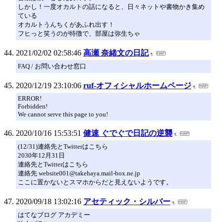
しかし！一度オカルトの話になると、日々ネットや書物かき集め
ている
オカルトうんちくがあふれ出す！
フヒっと笑うのが特徴で、部屋は弥生ちゃ
2021/02/02 02:58:46
高瀬 奈緒文の日記
FAQ / お問い合わせ窓口
2020/12/19 23:10:06
ruf-オフィシャルホームページ
ERROR!
Forbidden!
We cannot serve this page to you!
2020/10/16 15:53:51
健速 ぐでぐで日記の逆襲
(12/31)連絡先とTwitterはこちら
2030年12月31日
連絡先とTwitterはこちら
連絡先 website001@takehaya.mail-box.ne.jp
ここに置かないとスマホからだと見えないようです。
2020/09/18 13:02:16
アセティック・シルバー
はてなブログ アカデミー