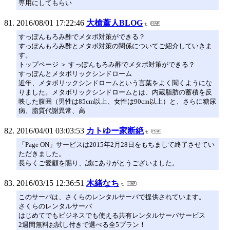
専用にしてもらい
2016/08/01 17:22:46
大槍葦人BLOG
すっぽんもろみ酢でメタボ対策ができる？
すっぽんもろみ酢とメタボ対策の関係についてご紹介していきま
す。
トップページ ＞ すっぽんもろみ酢でメタボ対策ができる？
すっぽんとメタボリックシンドローム
近年、メタボリックシンドロームという言葉をよく聞くようにな
りました。メタボリックシンドロームとは、内蔵脂肪の蓄積を反
映した腹囲（男性は85cm以上、女性は90cm以上）と、さらに糖尿
病、脂質代謝異常、高
2016/04/01 03:03:53
カトゆー家断絶
「Page ON」サービスは2015年2月28日をもちまして終了させてい
ただきました。
長らくご愛顧を賜り、誠にありがとうございました。
2016/03/15 12:36:51
木緒なち
このサーバは、さくらのレンタルサーバで提供されています。
さくらのレンタルサーバ
はじめてでもビジネスでも使える共有レンタルサーバサービス
2週間無料お試し付きで選べる全5プラン！