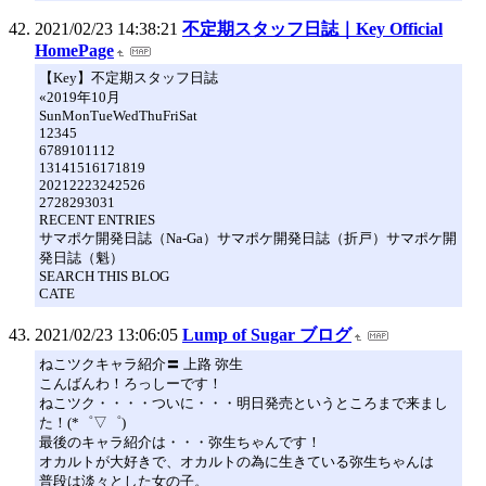
2021/02/23 14:38:21
不定期スタッフ日誌｜Key Official
HomePage
【Key】不定期スタッフ日誌
«2019年10月
SunMonTueWedThuFriSat
12345
6789101112
13141516171819
20212223242526
2728293031
RECENT ENTRIES
サマポケ開発日誌（Na-Ga）サマポケ開発日誌（折戸）サマポケ開
発日誌（魁）
SEARCH THIS BLOG
CATE
2021/02/23 13:06:05
Lump of Sugar ブログ
ねこツクキャラ紹介〓 上路 弥生
こんばんわ！ろっしーです！
ねこツク・・・・ついに・・・明日発売というところまで来まし
た！(*゜▽゜)
最後のキャラ紹介は・・・弥生ちゃんです！
オカルトが大好きで、オカルトの為に生きている弥生ちゃんは
普段は淡々とした女の子。