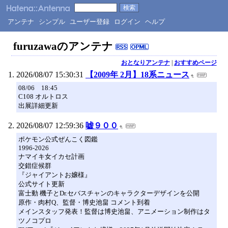
アンテナ
シンプル
ユーザー登録
ログイン
ヘルプ
furuzawaのアンテナ
おとなりアンテナ
|
おすすめページ
2026/08/07 15:30:31
【2009年 2月】18系ニュース
08/06 18:45
C108 オルトロス
出展詳細更新
2026/08/07 12:59:36
嘘９００
ポケモン公式ぜんこく図鑑
1996-2026
ナマイキ女イカセ計画
交錯症候群
『ジャイアントお嬢様』
公式サイト更新
富士動 機子とDr.セバスチャンのキャラクターデザインを公開
原作・肉村Q、監督・博史池畠 コメント到着
メインスタッフ発表！監督は博史池畠、アニメーション制作はタ
ツノコプロ