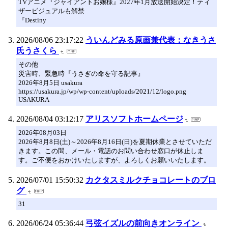
TVアニメ『ジャイアントお嬢様』2027年1月放送開始決定！ティ
ザービジュアルも解禁
『Destiny
2026/08/06 23:17:22
ういんどみる原画兼代表：なきうさ
氏うさくら
その他
災害時、緊急時『うさぎの命を守る記事』
2026年8月5日 usakura
https://usakura.jp/wp/wp-content/uploads/2021/12/logo.png
USAKURA
2026/08/04 03:12:17
アリスソフトホームページ
2026年08月03日
2026年8月8日(土)～2026年8月16日(日)を夏期休業とさせていただ
きます。この間、メール・電話のお問い合わせ窓口が休止しま
す。ご不便をおかけいたしますが、よろしくお願いいたします。
2026/07/01 15:50:32
カクタスミルクチョコレートのブロ
グ
31
2026/06/24 05:36:44
弓弦イズルの前向きオンライン