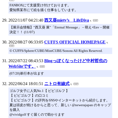
FANBOXにて支援受け付けております。
愛知県某市にて絵を描く仕事をしています。
2022/11/07 04:21:40
西又葵miety’s LifeDiva
【展示会情報】“西又葵 展”「Eternal Message」－萌え×Env－開催
決定！！ (11/07)
2022/08/27 06:33:05
CUFFS OFFICIAL HOMEPAGE
© CUFFS/Sphere/CUBE/MintCUBE/Sonora All Rights Reserved.
2022/07/22 08:43:53
Blogっぽくなったけど中村哲也の
WebSiteです。
(07/20)単行本が出ます
2022/06/24 18:01:51
ニトロ有線式
ゴルフ女子に人気No.1【 ビビゴルフ 】
【 ビビゴルフ 】の口コミ
【 ビビゴルフ 】の評判をSNSやインターネットから紹介します。
夏は頭皮が焼けるからと思って、新しい @newerajapan のキャップ
を購入
@vividgolf すぐ届くので助かります