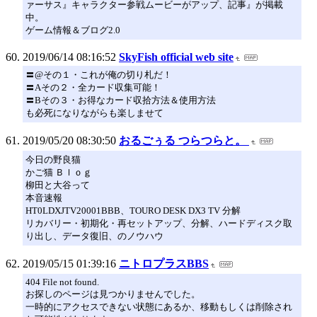
ァーサス』キャラクター参戦ムービーがアップ、記事』が掲載
中。
ゲーム情報＆ブログ2.0
2019/06/14 08:16:52
SkyFish official web site
〓@その１・これが俺の切り札だ！
〓Aその２・全カード収集可能！
〓Bその３・お得なカード収拾方法＆使用方法
も必死になりながらも楽しませて
2019/05/20 08:30:50
おるごぅる つらつらと。
今日の野良猫
かご猫 Ｂｌｏｇ
柳田と大谷って
本音速報
HT0LDXJTV20001BBB、TOURO DESK DX3 TV 分解
リカバリー・初期化・再セットアップ、分解、ハードディスク取
り出し、データ復旧、のノウハウ
2019/05/15 01:39:16
ニトロプラスBBS
404 File not found.
お探しのページは見つかりませんでした。
一時的にアクセスできない状態にあるか、移動もしくは削除され