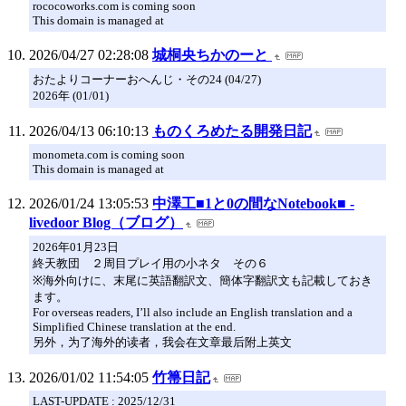
rococoworks.com is coming soon
This domain is managed at
2026/04/27 02:28:08
城桐央ちかのーと
おたよりコーナーおへんじ・その24 (04/27)
2026年 (01/01)
2026/04/13 06:10:13
ものくろめたる開発日記
monometa.com is coming soon
This domain is managed at
2026/01/24 13:05:53
中澤工■1と0の間なNotebook■ -
livedoor Blog（ブログ）
2026年01月23日
終天教団 ２周目プレイ用の小ネタ その６
※海外向けに、末尾に英語翻訳文、簡体字翻訳文も記載しておき
ます。
For overseas readers, I’ll also include an English translation and a
Simplified Chinese translation at the end.
另外，为了海外的读者，我会在文章最后附上英文
2026/01/02 11:54:05
竹箒日記
LAST-UPDATE : 2025/12/31