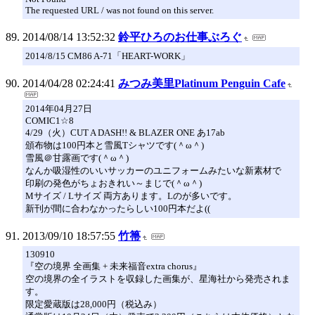
The requested URL / was not found on this server.
2014/08/14 13:52:32
鈴平ひろのお仕事ぶろぐ
2014/8/15 CM86 A-71「HEART-WORK」
2014/04/28 02:24:41
みつみ美里Platinum Penguin Cafe
2014年04月27日
COMIC1☆8
4/29（火）CUT A DASH!! & BLAZER ONE あ17ab
頒布物は100円本と雪風Tシャツです(＾ω＾)
雪風＠甘露画です(＾ω＾)
なんか吸湿性のいいサッカーのユニフォームみたいな新素材で
印刷の発色がちょおきれい～まじで(＾ω＾)
Mサイズ / Lサイズ 両方あります。Lのが多いです。
新刊が間に合わなかったらしい100円本だよ((
2013/09/10 18:57:55
竹箒
130910
『空の境界 全画集 + 未来福音extra chorus』
空の境界の全イラストを収録した画集が、星海社から発売されま
す。
限定愛蔵版は28,000円（税込み）