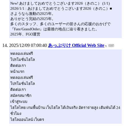
New! あけましておめでとうございます2026（きのこ） (1/1)
2026/1/1 : あけましておめでとうございます2026（きのこ）■
さようなら激動の2025年。
ありがとう完結の2025年。
多くのスタッフ、多くのユーザーの皆さんの応援のおかげで
『Fate/GrandOrder』は最後の地点に辿り着きました。
2025年、FGO運営
2025/12/09 07:00:40
あっぷりけ Official Web Site
ทดลองเล่นฟรี
โปรโมชั่นไฮโล
ติดต่อเรา
หน้าแรก
ทดลองเล่นฟรี
โปรโมชั่นไฮโล
ติดต่อเรา
สมัครสมาชิก
เข้าสู่ระบบ
ไฮโลไทย เกมพื้นบ้าน เว็บไฮโล ได้เงินจริง อัตราจ่ายสูง เดิมพันได้ 24
ชั่วโมง
ไฮโลออนไลน์ เว็บตร