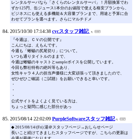
レンタルサーバなら「さくらのレンタルサーバ」！月額換算でわ
ずか125円、缶ジュース1本分のお値段で使える格安プランから、
ビジネスにも使える多機能＆大容量プランまで、用途と予算に合
わせてプランを選べます。さらにマルチドメ
2015/10/30 17:14:38
cycスタッフ雑記
『今週は、ＣＶの公開です』
こんにちは、えもんです。
今週も「蜥蜴の尻尾切り」について。
いつも通りタイトルのままで、
今週は蜥蜴のキャストとsampleボイスを公開しています。
今回も弊社特有の絶叫等もあり、
女性キャラ４人の担当声優様に大変頑張って頂きましたので、
ぜひぜひご確認（ご試聴）をお願いできると幸いです。
・
・
・
公式サイトをよくよく見ている方は、
ちょっと疑問に感じた部分があっ
2015/08/14 22:02:09
PurpleSoftwareスタッフ雑記
◆ 2015/08/14/(Fri) 湯＠スタッフページ→おしらせページ
長いこと続けてきましたスタッフページですが、こちらの更新は
今週が最後になります