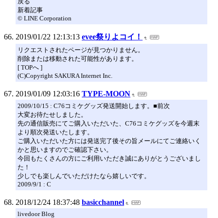
戻る
新着記事
© LINE Corporation
2019/01/22 12:13:13
evee祭りよコイ！
リクエストされたページが見つかりません。
削除または移動された可能性があります。
[ TOPへ ]
(C)Copyright SAKURA Internet Inc.
2019/01/09 12:03:16
TYPE-MOON
2009/10/15 : C76コミケグッズ発送開始します。■前次
大変お待たせしました。
先の通信販売にてご購入いただいた、C76コミケグッズを今週末
より順次発送いたします。
ご購入いただいた方には発送完了後その旨メールにてご連絡いく
かと思いますのでご確認下さい。
今回もたくさんの方にご利用いただき誠にありがとうございまし
た！
少しでも楽しんでいただけたなら嬉しいです。
2009/9/1 : C
2018/12/24 18:37:48
basicchannel
livedoor Blog