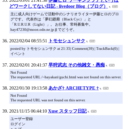
2022/03/01 21:41:38
伊藤ヒロ ワーキングプアというほ
どワークしてない日記 - livedoor Blog（ブログ）
主に成人向けゲームで活動中のシナリオライター伊藤ヒロのブロ
グです。 代表作は「夢幻廻廊（Black Cyc）」と
「R.U.R.U.R（Light）」。 お仕事、常時募集中。
hay47230@moon.odn.ne.jpまでどうぞ。
2022/02/04 08:55:51
トモセシュンサク
posted by トモセシュンサク at 21:35| Comment(39) | TrackBack(0) |
イベント
2022/02/01 20:41:37
早狩武志 その他雑文・愚痴
Not Found
The requested URL /~hayakari/guchi.html was not found on this server.
2022/01/30 19:13:58
あかざ† ARCHETYPE †
Not Found
The requested URL was not found on this server.
2021/11/15 06:44:10
Xuse スタッフ日記
ユーザー登録
ログイン