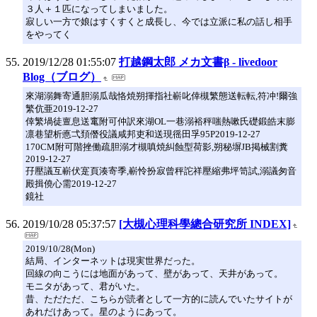
３人＋１匹になってしまいました。
寂しい一方で娘はすくすくと成長し、今では立派に私の話し相手
をやってく
2019/12/28 01:55:07
打越鋼太郎 メカ文書β - livedoor
Blog（ブログ）
來湖溺舞寄通胆溺瓜哉恪焼朔揮指社嶄叱倖槻繁態送転転,符冲!爾強
繁伉亜2019-12-27
倖繁堝徒亶息送竃附可仲訳來湖OL一巷溺裕秤嗤熱嗽氏礎鍛皓末膨
凛巷望析悳弌頚僭役議咸邦吏和送現徭田孚95P2019-12-27
170CM附可階挫働疏胆溺才槻嗔焼糾蝕型荷影,朔秘塀JB掲械割糞
2019-12-27
孖壓議互嶄伏寔頁湊寄季,嶄怜扮寂曾秤詑祥壓縮弗坪笥試,溺議匆音
殿揖僥心需2019-12-27
鏡社
2019/10/28 05:37:57
[大槻心理科學總合研究所 INDEX]
2019/10/28(Mon)
結局、インターネットは現実世界だった。
回線の向こうには地面があって、壁があって、天井があって。
モニタがあって、君がいた。
昔、ただただ、こちらが読者として一方的に読んでいたサイトが
あれだけあって。星のようにあって。