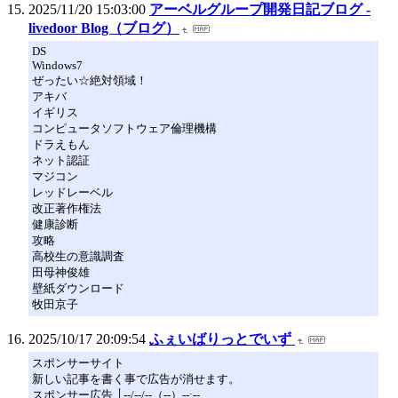
2025/11/20 15:03:00
アーベルグループ開発日記ブログ -
livedoor Blog（ブログ）
DS
Windows7
ぜったい☆絶対領域！
アキバ
イギリス
コンピュータソフトウェア倫理機構
ドラえもん
ネット認証
マジコン
レッドレーベル
改正著作権法
健康診断
攻略
高校生の意識調査
田母神俊雄
壁紙ダウンロード
牧田京子
2025/10/17 20:09:54
ふぇいばりっとでいず
スポンサーサイト
新しい記事を書く事で広告が消せます。
スポンサー広告 │--/--/--（--）--:--