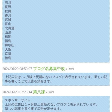
石川
長野
秋田
香川
宮城
富山
北海道
山形
福岡
福島
和歌山
大阪
京都
徳島
ブログ名募集中改
2024/06/20 08:50:07
上記広告は1ヶ月以上更新のないブログに表示されています。新しい記
事を書くことで広告を消せます。
第八課
2024/06/20 07:25:14
スポンサーサイト
上記の広告は１ヶ月以上更新のないブログに表示されています。
新しい記事を書く事で広告が消せます。