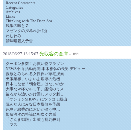
Recent Comments
Categories
Archives
Links
Thinking with The Deep Sea
残飯の味とＺ
マゼンタの夕暮れ(日記)
わむわみ
鯖味噌殺入予告
光収容の倉庫
2018/06/27 13:15:07
クーポン多数！お買い物マラソン
NEWS小山 活動再開 本木雅弘の長男 デビュー
親族とみられる女性伴い家宅捜索
出版業界、いよいよ崩壊の危機
日本になぜ「朝食屋」はないのか
大事なW杯でルミ子、痛恨のミス
後ろから追いかけ回しメッタ刺し
「ケンミンSHOW」にツッコミ続出
読んだ人はみな日本惨敗を予想
死臭と線香のにおいが漂う中…
加藤浩次の持論に相次ぐ共感
「さんま御殿」出演も批判殺到
「マス