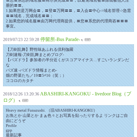
〓您〓系您的域名服〓商尽快完成〓〓，以避免域名被〓除或被他人注
册的〓〓。
1.如果您是万网会〓，〓登〓万网〓〓，〓入会〓中心->域名管理->急需
〓〓域名，完成域名〓〓；
2.如果您的域名服〓由万网代理商提供，〓您〓系您的代理商咨〓〓〓
事宜。
停留所-Bus Parade-
2019/07/23 22:59:28
【刀剣乱舞】野性味あふれる倶利伽羅
刀剣速報-刀剣乱舞まとめブログ-
【パズドラ】参加者の半分近くがスコアマイナス…すごいランダンだ
な
パズ速 -パズドラ情報まとめ-
畑の野菜たち／19〓5≠16（笑；）
ココロのカタチ
ABASHIRI-KANGOKU - livedoor Blog（ブ
2018/12/26 13:20:36
ログ）
Heavy metal Funazushi. （旧ABASHIRI-KANGOKU）
お魚とか 山菜とか まぁ色々とお写真を貼ったりするよ リンクはご自
由にどうぞ
Profile
gpp
最新記事