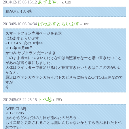
あずまや。
2014/12/15 05:15:12
鯖がおかしい感
ぱわあすとらいぷす
2013/09/10 06:04:34
スマートフォン専用ページを表示
ぱわあすとらいぷす
- 1 2 3 4 5.. 次の10件>>
2012年10月08日
かつみ サブクラン だーいすき
このまま適当につぶやくだけなのは自堕落かなーと思い書きたいこと
があれば書く事にしました。
大体はツイッターで事足りるけど長文書きたいときはここの方がいい
かなと。
最近はヴァンガヴァンガ時々バトスピさらに時々ZXとTCG三昧なので
すが
今
トペ芯
2012/05/05 22:25:15
|WEB CLAP|
2012/05/05
あれからどれだけの月日が流れたのだろう…
もう二度と更新されることは無いんじゃないかとすら危ぶまれたトペ
芯ですが