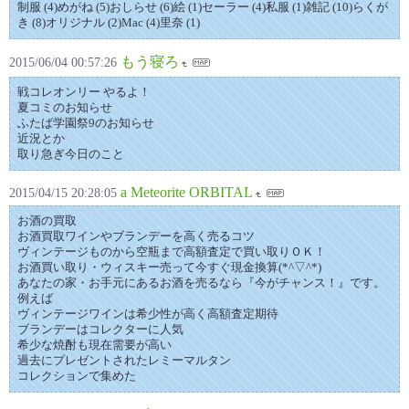
制服 (4)めがね (5)おしらせ (6)絵 (1)セーラー (4)私服 (1)雑記 (10)らくが
き (8)オリジナル (2)Mac (4)里奈 (1)
もう寝ろ
2015/06/04 00:57:26
戦コレオンリー やるよ！
夏コミのお知らせ
ふたば学園祭9のお知らせ
近況とか
取り急ぎ今日のこと
a Meteorite ORBITAL
2015/04/15 20:28:05
お酒の買取
お酒買取ワインやブランデーを高く売るコツ
ヴィンテージものから空瓶まで高額査定で買い取りＯＫ！
お酒買い取り・ウィスキー売って今すぐ現金換算(*^▽^*)
あなたの家・お手元にあるお酒を売るなら『今がチャンス！』です。
例えば
ヴィンテージワインは希少性が高く高額査定期待
ブランデーはコレクターに人気
希少な焼酎も現在需要が高い
過去にプレゼントされたレミーマルタン
コレクションで集めた