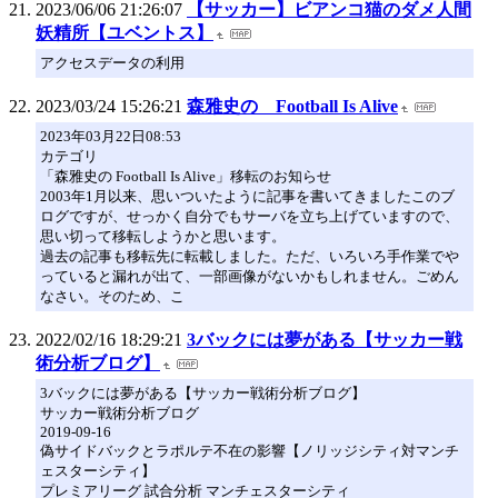
2023/06/06 21:26:07
【サッカー】ビアンコ猫のダメ人間
妖精所【ユベントス】
アクセスデータの利用
2023/03/24 15:26:21
森雅史の Football Is Alive
2023年03月22日08:53
カテゴリ
「森雅史の Football Is Alive」移転のお知らせ
2003年1月以来、思いついたように記事を書いてきましたこのブ
ログですが、せっかく自分でもサーバを立ち上げていますので、
思い切って移転しようかと思います。
過去の記事も移転先に転載しました。ただ、いろいろ手作業でや
っていると漏れが出て、一部画像がないかもしれません。ごめん
なさい。そのため、こ
2022/02/16 18:29:21
3バックには夢がある【サッカー戦
術分析ブログ】
3バックには夢がある【サッカー戦術分析ブログ】
サッカー戦術分析ブログ
2019-09-16
偽サイドバックとラポルテ不在の影響【ノリッジシティ対マンチ
ェスターシティ】
プレミアリーグ 試合分析 マンチェスターシティ