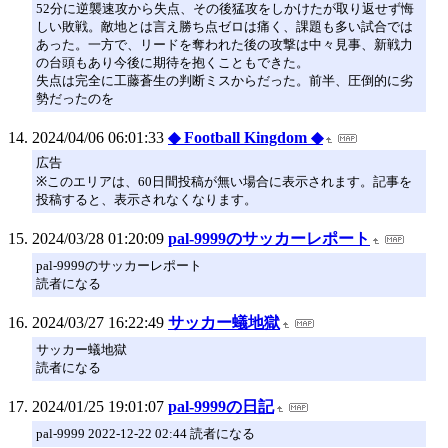
52分に逆襲速攻から失点、その後猛攻をしかけたが取り返せず悔
しい敗戦。敵地とは言え勝ち点ゼロは痛く、課題も多い試合では
あった。一方で、リードを奪われた後の攻撃は中々見事、新戦力
の台頭もあり今後に期待を抱くこともできた。
失点は完全に工藤蒼生の判断ミスからだった。前半、圧倒的に劣
勢だったのを
2024/04/06 06:01:33
◆ Football Kingdom ◆
広告
※このエリアは、60日間投稿が無い場合に表示されます。記事を
投稿すると、表示されなくなります。
2024/03/28 01:20:09
pal-9999のサッカーレポート
pal-9999のサッカーレポート
読者になる
2024/03/27 16:22:49
サッカー蟻地獄
サッカー蟻地獄
読者になる
2024/01/25 19:01:07
pal-9999の日記
pal-9999 2022-12-22 02:44 読者になる