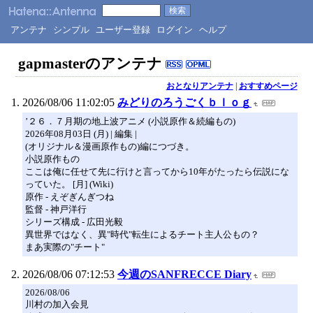
アンテナ
シンプル
ユーザー登録
ログイン
ヘルプ
gapmasterのアンテナ
おとなりアンテナ
|
おすすめページ
2026/08/06 11:02:05
みどりのろうごくｂｌｏｇ
’２６．７月期の地上波アニメ (小説原作＆続編もの)
2026年08月03日 (月) | 編集 |
(オリジナル＆漫画原作もの)編につづき。
小説原作もの
ここは俺に任せて先に行けと言ってから10年がたったら伝説にな
っていた。 [月] (Wiki)
原作 - えぞぎんぎつね
監督 - 神戸洋行
シリーズ構成 - 広田光毅
異世界ではなく、異"時代"転生によるチート主人公もの？
まあ実際の"チート"
2026/08/06 07:12:53
今週のSANFRECCE Diary
2026/08/06
川村の加入会見