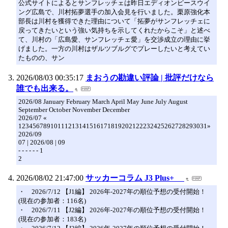
公式サイトによるとサンフレッチェは昨日エディオンピースウイ
ング広島で、川村拓夢選手の加入会見を行いました。栗原強化本
部長は川村を獲得できた理由について「拓夢がサンフレッチェに
戻ってきたいという強い気持ちを示してくれたからこそ」と述べ
て、川村の「広島愛、サンフレッチェ愛」を交渉成立の理由に挙
げました。一方の川村はザルツブルグでプレーしたいと考えてい
たものの、サン
2026/08/03 00:35:17
まおうの勘違い評論 | 批評だけなら
誰でも出来る。
2026/08 January February March April May June July August
September October November December
2026/07 «
12345678910111213141516171819202122232425262728293031»
2026/09
07 | 2026/08 | 09
- - - - - - 1
2
2026/08/02 21:47:00
サッカーコラム J3 Plus+
・ 2026/7/12 【J1編】 2026年-2027年の順位予想の受付開始！
(現在の参加者：116名)
・ 2026/7/11 【J2編】 2026年-2027年の順位予想の受付開始！
(現在の参加者：183名)