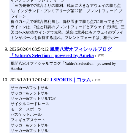
イングランド・プレミアリーグ
「三笘先発で7試合ぶりの勝利、残留に大きなアウェイの勝ち点
3」イングランド・プレミアリーグ第27節 ブレントフォード-ブ
ライトン
得点力不足で6試合勝利無し、降格圏まで勝ち点7に迫ってきたブ
ライトンは、7位と好調のブレントフォードとアウェイで対戦。三
笘は4-3-3の左ウイングで先発。試合は意外にもアウェイのブライ
トンがボールを保持する流れ。ブレントフォードは、相手ボー
2026/02/04 03:54:12
風間八宏オフィシャルブログ
「Yahiro's Selection」powered by Ameba
風間八宏オフィシャルブログ「Yahiro's Selection」powered by
Ameba
2025/12/19 17:01:42
J SPORTS｜コラム
サッカー&フットサル
サッカー&フットサル
サッカー&フットサルTOP
サイクルロードレース
モータースポーツ
バスケットボール
フィギュアスケート
サッカー&フットサル
サッカー&フットサル