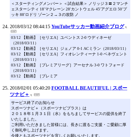
＜スターティングメンバー＞ ＜試合結果＞ ノリッジ３〓２マンチ
ェスターシティ 18′マクレーン 28′カントウェル 45′アグエロ 50′プ
ッキ 88′ロドリ ゾーン２→３の攻防 ノ
2018/03/12 08:44:15
YouTubeサッカー動画紹介ブログ
03/12 【動画】［セリエA］ユベントス 2-0 ウディネーゼ
（2018/03/11）
03/12 【動画】［セリエA］ジェノア 0-1 ACミラン（2018/03/11）
03/12 【動画】［セリエA］フィオレンティーナ 1-0 ベネヴェント
（2018/03/11）
03/12 【動画】［プレミアリーグ］アーセナル 3-0 ワトフォード
（2018/03/11）
03/12 【動画】［プレミア
2018/02/01 05:40:20
FOOTBALL BEAUTIFUL | スポー
ツナビ＋
サービス終了のお知らせ
スポーツナビ＋（スポーツナビプラス）は
２０１８年１月３１日（水）をもちましてサービスの提供を終了
いたしました。
ご利用いただきました皆様には、長きに渡るご支援・ご愛顧に厚
く御礼申し上げます。
今後ともスポーツナビを宜しくお願いいたします。