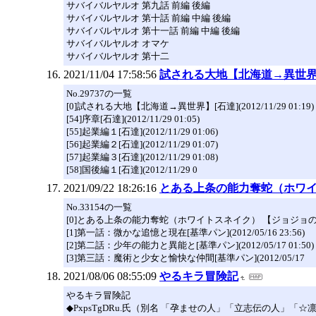
サバイバルヤルオ 第九話 前編 後編
サバイバルヤルオ 第十話 前編 中編 後編
サバイバルヤルオ 第十一話 前編 中編 後編
サバイバルヤルオ オマケ
サバイバルヤルオ 第十二
2021/11/04 17:58:56
試される大地【北海道→異世
No.29737の一覧
[0]試される大地【北海道→異世界】[石達](2012/11/29 01:19)
[54]序章[石達](2012/11/29 01:05)
[55]起業編１[石達](2012/11/29 01:06)
[56]起業編２[石達](2012/11/29 01:07)
[57]起業編３[石達](2012/11/29 01:08)
[58]国後編１[石達](2012/11/29 0
2021/09/22 18:26:16
とある上条の能力奪蛇（ホワ
No.33154の一覧
[0]とある上条の能力奪蛇（ホワイトスネイク） 【ジョジョの奇妙な冒
[1]第一話：微かな追憶と現在[基準パン](2012/05/16 23:56)
[2]第二話：少年の能力と異能と[基準パン](2012/05/17 01:50)
[3]第三話：魔術と少女と愉快な仲間[基準パン](2012/05/17
2021/08/06 08:55:09
やるキラ冒険記
やるキラ冒険記
◆PxpsTgDRu.氏（別名 「孕ませの人」「立志伝の人」