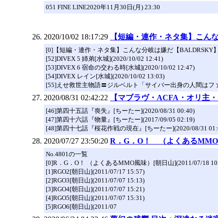
051 FINE LINE2020年11月30日(月) 23:30
2020/10/02 18:17:29
【短編・連作・ネタ集】こんな分
[0]【短編・連作・ネタ集】こんな分岐は嫌だ【BALDRSKY】[水城](2
[52]DIVEX 5 姉弟[水城](2020/10/02 12:41)
[53]DIVEX 6 宿命の交わる時[水城](2020/10/02 12:47)
[54]DIVEX レイン[水城](2020/10/02 13:03)
[55]えせ救世主物語〓ジルベルト「サイバー出身の人間はフ
2020/08/31 02:42:22
【マブラヴ・ACFA・オリ主
[46]第四十五話『喪失』[ちーたー](2020/08/31 00:40)
[47]第四十六話『物量』[ちーたー](2017/09/05 02:19)
[48]第四十七話『桜花作戦の現在』[ちーたー](2020/08/31 01:0
2020/07/27 23:50:20
R．G．O！ （よくあるMM
No.4801の一覧
[0]R．G．O！ （よくあるMMO風味）[朝日山](2011/07/18 10:
[1]RGO2[朝日山](2011/07/17 15:57)
[2]RGO3[朝日山](2011/07/07 15:13)
[3]RGO4[朝日山](2011/07/07 15:21)
[4]RGO5[朝日山](2011/07/07 15:31)
[5]RGO6[朝日山](2011/07