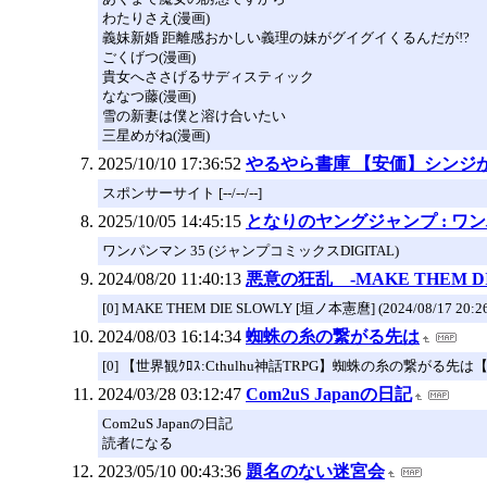
わたりさえ(漫画)
義妹新婚 距離感おかしい義理の妹がグイグイくるんだが!?
ごくげつ(漫画)
貴女へささげるサディスティック
ななつ藤(漫画)
雪の新妻は僕と溶け合いたい
三星めがね(漫画)
2025/10/10 17:36:52
やるやら書庫 【安価】シンジ
スポンサーサイト [--/--/--]
2025/10/05 14:45:15
となりのヤングジャンプ : ワ
ワンパンマン 35 (ジャンプコミックスDIGITAL)
2024/08/20 11:40:13
悪意の狂乱 -MAKE THEM DI
[0] MAKE THEM DIE SLOWLY [垣ノ本憲麿] (2024/08/17 20:26
2024/08/03 16:14:34
蜘蛛の糸の繋がる先は
[0] 【世界観ｸﾛｽ:Cthulhu神話TRPG】蜘蛛の糸の繋がる先は【完結】
2024/03/28 03:12:47
Com2uS Japanの日記
Com2uS Japanの日記
読者になる
2023/05/10 00:43:36
題名のない迷宮会