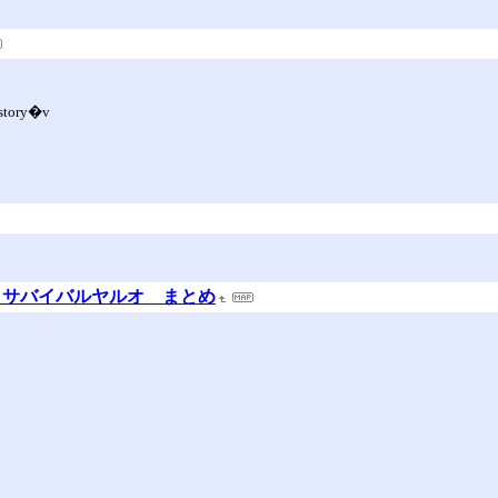
story�v
 サバイバルヤルオ まとめ