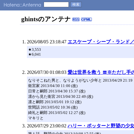
ghintsのアンテナ
2026/08/05 23:18:47
エスケープ・シープ・ランド／馬
★3,553
★6,041
2026/07/30 01:08:03
愛は世界を救う 〓※ただし手
なりそこねた男と、なりようがない少年と 2013/04/29 21:19
衛宮家 2013/04/30 11:00 (改)
日常と嗣郎 2013/04/30 15:37 (改)
凛から見た衛宮 2013/04/30 22:49 (改)
凛と嗣郎 2013/05/01 19:12 (改)
世間話 2013/05/02 10:36 (改)
綺礼と嗣郎 2013/05/02 12:27 (改)
マキリと
2026/07/29 23:00:02
ハリー・ポッターと野望の少
第１話 野望の少女 2013/10/08 17:55 (改)