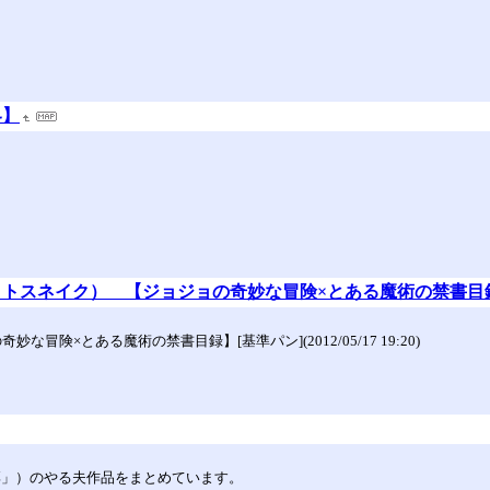
界】
イトスネイク） 【ジョジョの奇妙な冒険×とある魔術の禁書目
険×とある魔術の禁書目録】[基準パン](2012/05/17 19:20)
「☆凛」）のやる夫作品をまとめています。