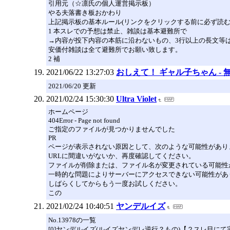
引用元（☆凛氏の個人運営掲示板）
やる夫落書き板おかわり
上記掲示板の基本ルール(リンクをクリックする前に必ず読む
1 本スレでの予想は禁止、雑談は基本避難所で
→内容が投下内容の本筋に沿わないもの、3行以上の長文等
安価付雑談は全て避難所でお願い致します。
2 補
2021/06/22 13:27:03
おしえて！ ギャル子ちゃん - 無料
2021/06/20 更新
2021/02/24 15:30:30
Ultra Violet
ホームページ
404Error - Page not found
ご指定のファイルが見つかりませんでした
PR
ページが表示されない原因として、次のような可能性があり
URLに間違いがないか、再度確認してください。
ファイルが削除または、ファイル名が変更されている可能性
一時的な問題によりサーバーにアクセスできない可能性があ
しばらくしてからもう一度お試しください。
この
2021/02/24 10:40:51
ヤンデルイズ
No.13978の一覧
[0]ヤンデルイズ(ルイズヤンデレ逆行？もの)【２スレ目にて完結】[ＹＹ