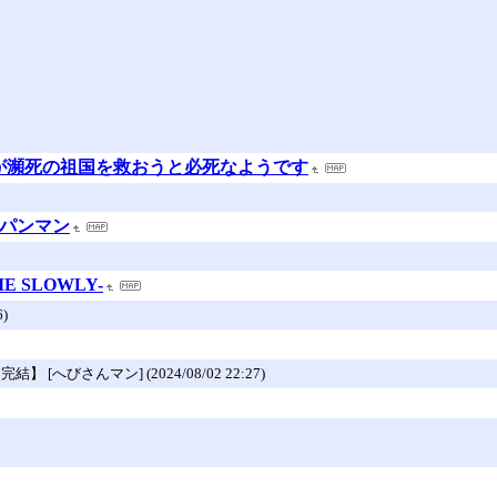
が瀕死の祖国を救おうと必死なようです
ンパンマン
E SLOWLY-
)
 [へびさんマン] (2024/08/02 22:27)