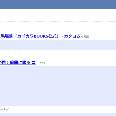
場翁（カドカワBOOKS公式） - カクヨム
の届く範囲に限る 〓
女