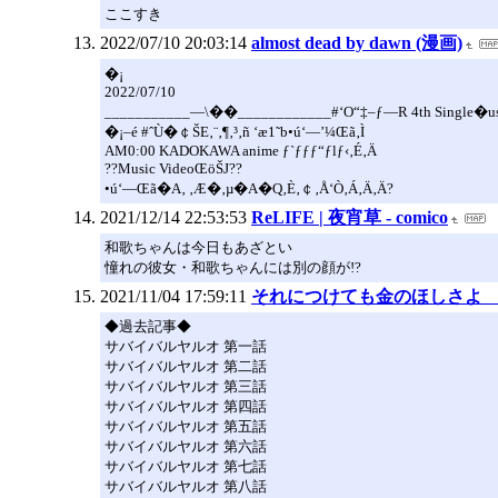
ここすき
2022/07/10 20:03:14
almost dead by dawn (漫画)
�¡
2022/07/10
___________—\��____________#‘O“‡–ƒ—R 4th Single�u
�¡–é #ˆÙ�￠ŠE‚¨‚¶‚³‚ñ ‘æ1˜b•ú‘—’¼Œã‚Ì
AM0:00 KADOKAWA anime ƒ`ƒƒƒ“ƒlƒ‹‚É‚Ä
??Music VideoŒöŠJ??
•ú‘—Œã�A‚ ‚Æ�­‚µ�A�Q‚È‚￠‚Å‘Ò‚Á‚Ä‚Ä?
2021/12/14 22:53:53
ReLIFE | 夜宵草 - comico
和歌ちゃんは今日もあざとい
憧れの彼女・和歌ちゃんには別の顔が!?
2021/11/04 17:59:11
それにつけても金のほしさよ
◆過去記事◆
サバイバルヤルオ 第一話
サバイバルヤルオ 第二話
サバイバルヤルオ 第三話
サバイバルヤルオ 第四話
サバイバルヤルオ 第五話
サバイバルヤルオ 第六話
サバイバルヤルオ 第七話
サバイバルヤルオ 第八話