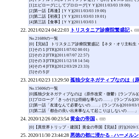
[1]エピローグにしてプロローグ[ＹＹ](2011/03/03 19:00)
[2]第一話【再逢】[ＹＹ](2011/03/03 19:00)
[3]第二話【初夜】[ＹＹ](2011/03/03 19:01)
[4]第三話【食事】[ＹＹ](2011/03/03 1
2021/02/24 04:22:03
トリスタニア診療院繁盛記
No.21689の一覧
[0]【完結】 トリスタニア診療院繁盛記 【ネタ・オリ主転生・微クロス】[
[1]その１[FTR](2011/07/02 00:01)
[2]その２[FTR](2011/07/07 22:57)
[3]その３[FTR](2011/12/18 14:54)
[4]その４[FTR](2012/03/29 23:33)
[5]その５[F
2021/02/23 13:29:50
孤独少女ネガティブなのは（
No.15606の一覧
[0]孤独少女ネガティブなのは（原作改変・微鬱）[ランブル](2010/0
[1]プロローグ「きっかけは些細な事なの……」[ランブル](2010/03
[2]第一話「友達なんて必要ないの……」[ランブル](2010/03/15 
[3]第二話「都合の良い出来事なんて起こりはしないの……」[ランブ
2020/12/26 00:23:54
黄金の帝国
[0]【異世界トリップ・建国】黄金の帝国【完結】[行](2020/12/25
2020/11/30 23:44:28
悪徳の都に浸かる - ハーメルン