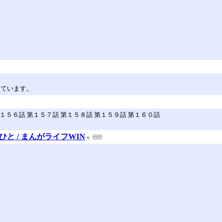
新しています。
第１５６話 第１５７話 第１５８話 第１５９話 第１６０話
ひと / まんがライフWIN