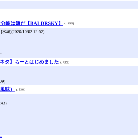
岐は嫌だ【BALDRSKY】
020/10/02 12:52)
ァ
・ネタ】ちーとはじめました
9)
O風味）
43)