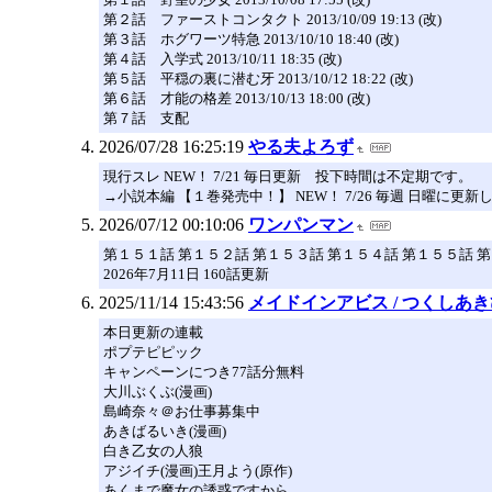
第２話 ファーストコンタクト 2013/10/09 19:13 (改)
第３話 ホグワーツ特急 2013/10/10 18:40 (改)
第４話 入学式 2013/10/11 18:35 (改)
第５話 平穏の裏に潜む牙 2013/10/12 18:22 (改)
第６話 才能の格差 2013/10/13 18:00 (改)
第７話 支配
2026/07/28 16:25:19
やる夫よろず
現行スレ NEW！ 7/21 毎日更新 投下時間は不定期です。
→小説本編 【１巻発売中！】 NEW！ 7/26 毎週 日曜に更
2026/07/12 00:10:06
ワンパンマン
第１５１話 第１５２話 第１５３話 第１５４話 第１５５話 
2026年7月11日 160話更新
2025/11/14 15:43:56
メイドインアビス / つくしあき
本日更新の連載
ポプテピピック
キャンペーンにつき77話分無料
大川ぶくぶ(漫画)
島崎奈々＠お仕事募集中
あきばるいき(漫画)
白き乙女の人狼
アジイチ(漫画)王月よう(原作)
あくまで魔女の誘惑ですから