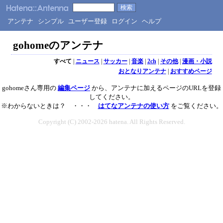
アンテナ
シンプル
ユーザー登録
ログイン
ヘルプ
gohomeのアンテナ
すべて
|
ニュース
|
サッカー
|
音楽
|
2ch
|
その他
|
漫画・小説
おとなりアンテナ
|
おすすめページ
gohomeさん専用の
編集ページ
から、アンテナに加えるページのURLを登録
してください。
※わからないときは？ ・・・
はてなアンテナの使い方
をご覧ください。
Copyright (C) 2002-2026 hatena. All Rights Reserved.