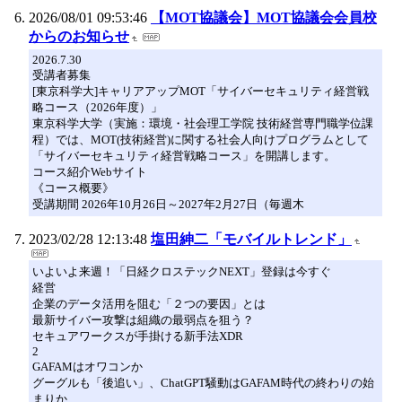
2026/08/01 09:53:46
【MOT協議会】MOT協議会会員校
からのお知らせ
2026.7.30
受講者募集
[東京科学大]キャリアアップMOT「サイバーセキュリティ経営戦
略コース（2026年度）」
東京科学大学（実施：環境・社会理工学院 技術経営専門職学位課
程）では、MOT(技術経営)に関する社会人向けプログラムとして
「サイバーセキュリティ経営戦略コース」を開講します。
コース紹介Webサイト
《コース概要》
受講期間 2026年10月26日～2027年2月27日（毎週木
2023/02/28 12:13:48
塩田紳二「モバイルトレンド」
いよいよ来週！「日経クロステックNEXT」登録は今すぐ
経営
企業のデータ活用を阻む「２つの要因」とは
最新サイバー攻撃は組織の最弱点を狙う？
セキュアワークスが手掛ける新手法XDR
2
GAFAMはオワコンか
グーグルも「後追い」、ChatGPT騒動はGAFAM時代の終わりの始
まりか