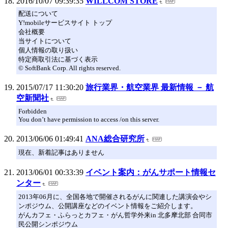
2016/10/07 09:39:35
WILLCOM STORE
配送について
Y!mobileサービスサイト トップ
会社概要
当サイトについて
個人情報の取り扱い
特定商取引法に基づく表示
© SoftBank Corp. All rights reserved.
2015/07/17 11:30:20
旅行業界・航空業界 最新情報 － 航
空新聞社
Forbidden
You don’t have permission to access /on this server.
2013/06/06 01:49:41
ANA総合研究所
現在、新着記事はありません
2013/06/01 00:33:39
イベント案内：がんサポート情報セ
ンター
2013年06月に、全国各地で開催されるがんに関連した講演会やシ
ンポジウム、公開講座などのイベント情報をご紹介します。
がんカフェ・ふらっとカフェ・がん哲学外来in 北多摩北部 合同市
民公開シンポジウム