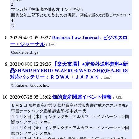
2
マンガ版「技術者の働き方 ホントの話」
面倒な年上部下とただ飲むのは愚策、関係改善の対話に3つのコツ
4
プ
2022/04/09 05:36:27
Business Law Journal - ビジネスロ
ー・ジャーナル
Cookie Settings
2021/04/06 12:29:26
【楽天市場】●定形外送料無料●新
品SHARP HYBRID W-ZERO3(WS027SH)のEA-BL18
対応バッテリー：ＲＯＷＡ・ＪＡＰＡＮ
© Rakuten Group, Inc.
2020/07/28 05:13:02
知的資産関連イベント情報
８月２日 知的資産経営３ 知的資産経営報告書作成のススメ〓梶@
帝国データバンク産業 調査部 松本誠一 氏
１１月８日（木） インテレクチュアルカフェ・イノベーション国
際カンファレンス〓@
１１月９日（金） インテレクチュアルカフェ・イノベーション国
際カンファレンス〓A
１１月７日（水）～９日（金）特許・情報コンファレンス 〓T・