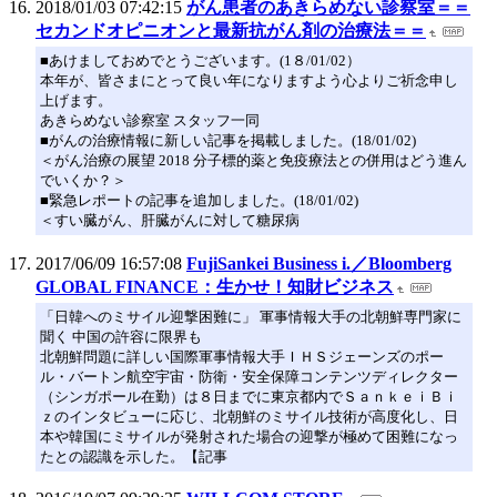
2018/01/03 07:42:15
がん患者のあきらめない診察室＝＝
セカンドオピニオンと最新抗がん剤の治療法＝＝
■あけましておめでとうございます。(1８/01/02）
本年が、皆さまにとって良い年になりますよう心よりご祈念申し
上げます。
あきらめない診察室 スタッフ一同
■がんの治療情報に新しい記事を掲載しました。(18/01/02)
＜がん治療の展望 2018 分子標的薬と免疫療法との併用はどう進ん
でいくか？＞
■緊急レポートの記事を追加しました。(18/01/02)
＜すい臓がん、肝臓がんに対して糖尿病
2017/06/09 16:57:08
FujiSankei Business i.／Bloomberg
GLOBAL FINANCE：生かせ！知財ビジネス
「日韓へのミサイル迎撃困難に」 軍事情報大手の北朝鮮専門家に
聞く 中国の許容に限界も
北朝鮮問題に詳しい国際軍事情報大手ＩＨＳジェーンズのポー
ル・バートン航空宇宙・防衛・安全保障コンテンツディレクター
（シンガポール在勤）は８日までに東京都内でＳａｎｋｅｉＢｉ
ｚのインタビューに応じ、北朝鮮のミサイル技術が高度化し、日
本や韓国にミサイルが発射された場合の迎撃が極めて困難になっ
たとの認識を示した。【記事