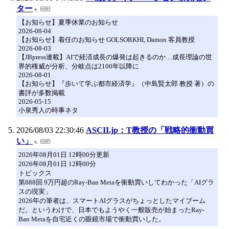
ター
【お知らせ】夏季休業のお知らせ
2026-08-04
【お知らせ】着任のお知らせ GOLSORKHI, Damon 客員教授
2026-08-03
【JBpress連載】AIで経済成長の爆発は起きるのか…成長理論の世
界的権威が分析、分岐点は2100年以降に
2026-08-01
【お知らせ】『歩いて学ぶ都市経済学』（中島賢太郎 教授 著）の
書評が多数掲載
2026-05-15
小泉秀人の時事ネタ
2026/08/03 22:30:46
ASCII.jp：T教授の「戦略的衝動買
い」
2026年08月01日 12時00分更新
2026年08月01日 12時00分
トピックス
第888回 9万円超のRay-Ban Metaを衝動買いしてわかった「AIグラ
スの現実」
2026年の筆者は、スマートAIグラスがちょっとしたマイブーム
だ。というわけで、日本でもようやく一般販売が始まったRay-
Ban Metaを自宅近くの眼鏡市場で衝動買いした。