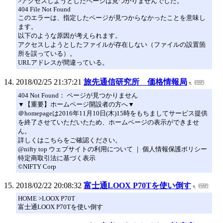
>アクセスしようとしたページは見つかりませんでした。
404 File Not Found
このエラーは、指定したページが見つからなかったことを意味し
ます。
以下のような原因が考えられます。
アクセスしようとしたファイルが存在しない（ファイルの設置箇
所を誤っている）。
URLアドレスが間違っている。
2018/02/25 21:37:21
旅先通信研究所 価格情報局
404 Not Found： ページが見つかりません
▼【重要】ホームページ開設者の方へ▼
＠homepageは2016年11月10日(木)15時をもちましてサービス提供
を終了させていただいたため、ホームページの表示ができませ
ん。
詳しくはこちらをご確認ください。
@nifty top ウェブサイトの利用について ｜ 個人情報保護ポリシー
特定商取引法に基づく表示
©NIFTY Corp
2018/02/22 20:08:32
富士通LOOX P70Tを使い倒す
HOME >LOOX P70T
富士通LOOX P70Tを使い倒す