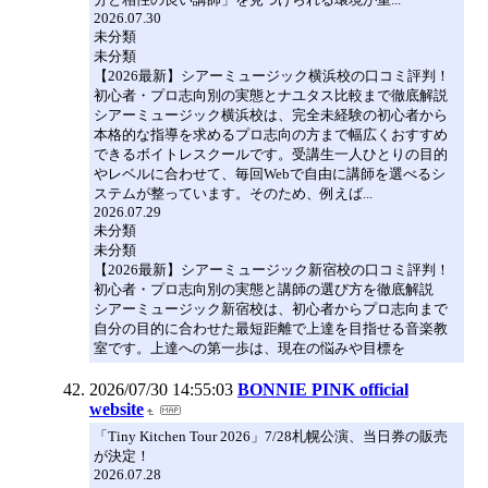
2026.07.30
未分類
未分類
【2026最新】シアーミュージック横浜校の口コミ評判！
初心者・プロ志向別の実態とナユタス比較まで徹底解説
シアーミュージック横浜校は、完全未経験の初心者から
本格的な指導を求めるプロ志向の方まで幅広くおすすめ
できるボイトレスクールです。受講生一人ひとりの目的
やレベルに合わせて、毎回Webで自由に講師を選べるシ
ステムが整っています。そのため、例えば...
2026.07.29
未分類
未分類
【2026最新】シアーミュージック新宿校の口コミ評判！
初心者・プロ志向別の実態と講師の選び方を徹底解説
シアーミュージック新宿校は、初心者からプロ志向まで
自分の目的に合わせた最短距離で上達を目指せる音楽教
室です。上達への第一歩は、現在の悩みや目標を
2026/07/30 14:55:03
BONNIE PINK official
website
「Tiny Kitchen Tour 2026」7/28札幌公演、当日券の販売
が決定！
2026.07.28