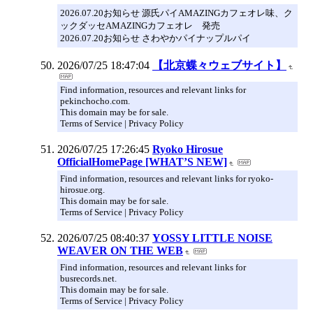
2026.07.20お知らせ 源氏パイAMAZINGカフェオレ味、ク
ックダッセAMAZINGカフェオレ 発売
2026.07.20お知らせ さわやかパイナップルパイ
2026/07/25 18:47:04
【北京蝶々ウェブサイト】
Find information, resources and relevant links for
pekinchocho.com.
This domain may be for sale.
Terms of Service | Privacy Policy
2026/07/25 17:26:45
Ryoko Hirosue
OfficialHomePage [WHAT’S NEW]
Find information, resources and relevant links for ryoko-
hirosue.org.
This domain may be for sale.
Terms of Service | Privacy Policy
2026/07/25 08:40:37
YOSSY LITTLE NOISE
WEAVER ON THE WEB
Find information, resources and relevant links for
busrecords.net.
This domain may be for sale.
Terms of Service | Privacy Policy