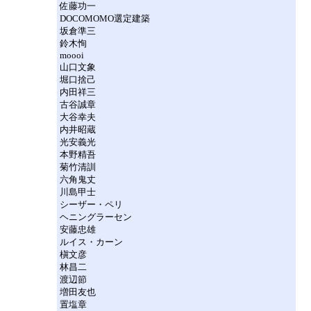
佐藤功一
DOCOMOMO選定建築
坂倉準三
鈴木恂
moooi
山口文象
堀口捨己
内田祥三
古谷誠章
大谷幸夫
内井昭蔵
光安義光
本野精吾
菊竹清訓
六角鬼丈
川島甲士
シーザー・ペリ
ヘニングラーセン
安藤忠雄
ルイス・カーン
槇文彦
林昌二
渡辺節
増田友也
置塩章