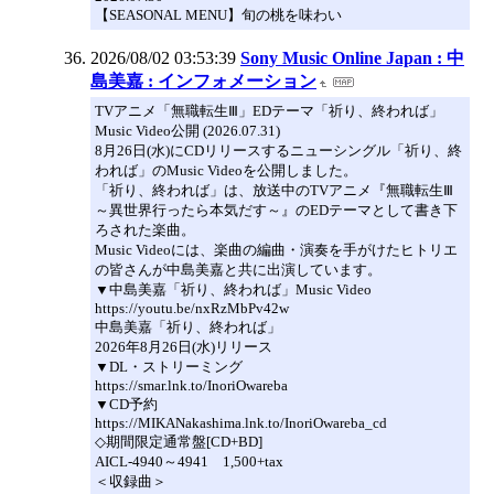
【SEASONAL MENU】旬の桃を味わい
2026/08/02 03:53:39
Sony Music Online Japan : 中
島美嘉 : インフォメーション
TVアニメ「無職転生Ⅲ」EDテーマ「祈り、終われば」
Music Video公開 (2026.07.31)
8月26日(水)にCDリリースするニューシングル「祈り、終
われば」のMusic Videoを公開しました。
「祈り、終われば」は、放送中のTVアニメ『無職転生Ⅲ
～異世界行ったら本気だす～』のEDテーマとして書き下
ろされた楽曲。
Music Videoには、楽曲の編曲・演奏を手がけたヒトリエ
の皆さんが中島美嘉と共に出演しています。
▼中島美嘉「祈り、終われば」Music Video
https://youtu.be/nxRzMbPv42w
中島美嘉「祈り、終われば」
2026年8月26日(水)リリース
▼DL・ストリーミング
https://smar.lnk.to/InoriOwareba
▼CD予約
https://MIKANakashima.lnk.to/InoriOwareba_cd
◇期間限定通常盤[CD+BD]
AICL-4940～4941 1,500+tax
＜収録曲＞