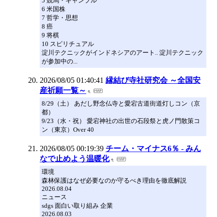
5 競馬・ギャンブル
6 米国株
7 哲学・思想
8 癌
9 将棋
10 スピリチュアル
淀川テクニックがインドネシアのアート.. 淀川テクニック
が参加中の...
2026/08/05 01:40:41
縁結び寺社研究会 ～全国安
産祈願一覧～
8/29（土） あだし野念仏寺と愛宕古道街道灯しコン（京
都）
9/23（水・祝） 愛宕神社の出世の石段祭と虎ノ門散策コ
ン（東京）Over 40
2026/08/05 00:19:39
チーム・マイナス6％ - みん
なで止めよう温暖化
環境
森林保護はなぜ必要なのか守るべき理由を徹底解説
2026.08.04
ニュース
sdgs 面白い取り組み 企業
2026.08.03