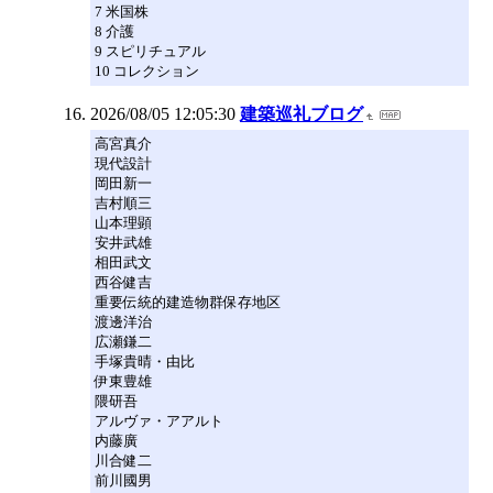
7 米国株
8 介護
9 スピリチュアル
10 コレクション
2026/08/05 12:05:30
建築巡礼ブログ
高宮真介
現代設計
岡田新一
吉村順三
山本理顕
安井武雄
相田武文
西谷健吉
重要伝統的建造物群保存地区
渡邊洋治
広瀬鎌二
手塚貴晴・由比
伊東豊雄
隈研吾
アルヴァ・アアルト
内藤廣
川合健二
前川國男