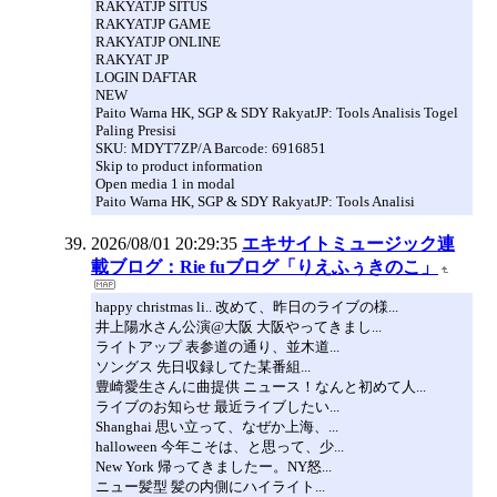
RAKYATJP SITUS
RAKYATJP GAME
RAKYATJP ONLINE
RAKYAT JP
LOGIN DAFTAR
NEW
Paito Warna HK, SGP & SDY RakyatJP: Tools Analisis Togel
Paling Presisi
SKU: MDYT7ZP/A Barcode: 6916851
Skip to product information
Open media 1 in modal
Paito Warna HK, SGP & SDY RakyatJP: Tools Analisi
2026/08/01 20:29:35
エキサイトミュージック連
載ブログ：Rie fuブログ「りえふぅきのこ」
happy christmas li.. 改めて、昨日のライブの様...
井上陽水さん公演@大阪 大阪やってきまし...
ライトアップ 表参道の通り、並木道...
ソングス 先日収録してた某番組...
豊崎愛生さんに曲提供 ニュース！なんと初めて人...
ライブのお知らせ 最近ライブしたい...
Shanghai 思い立って、なぜか上海、...
halloween 今年こそは、と思って、少...
New York 帰ってきましたー。NY怒...
ニュー髪型 髪の内側にハイライト...