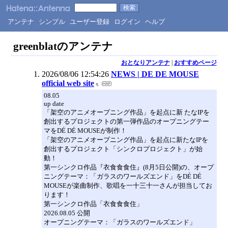
アンテナ
シンプル
ユーザー登録
ログイン
ヘルプ
greenblatのアンテナ
おとなりアンテナ
|
おすすめページ
2026/08/06 12:54:26
NEWS | DE DE MOUSE
official web site
08.05
up date
「架空のアニメオープニング作品」を起点に新 たなIPを
創出するプロジェクトの第一弾作品のオープニングテー
マをDÉ DÉ MOUSEが制作！
「架空のアニメオープニング作品」を起点に新たなIPを
創出するプロジェクト「シンクロプロジェクト」が始
動！
第一シンクロ作品『衣食食食住』(8月5日公開)の、オープ
ニングテーマ：「ガラスのワールズエンド」をDÉ DÉ
MOUSEが楽曲制作、歌唱を一十三十一さんが担当してお
ります！
第一シンクロ作品「衣食食食住」
2026.08.05 公開
オープニングテーマ：「ガラスのワールズエンド」