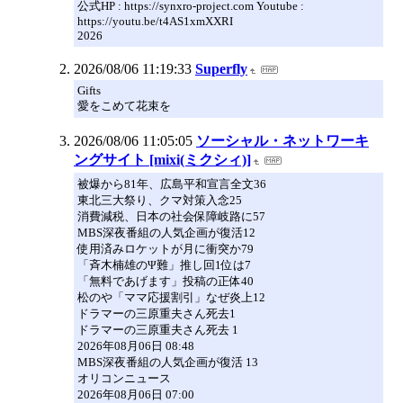
公式HP : https://synxro-project.com Youtube :
https://youtu.be/t4AS1xmXXRI
2026
2026/08/06 11:19:33
Superfly
Gifts
愛をこめて花束を
2026/08/06 11:05:05
ソーシャル・ネットワーキ
ングサイト [mixi(ミクシィ)]
被爆から81年、広島平和宣言全文36
東北三大祭り、クマ対策入念25
消費減税、日本の社会保障岐路に57
MBS深夜番組の人気企画が復活12
使用済みロケットが月に衝突か79
「斉木楠雄のΨ難」推し回1位は7
「無料であげます」投稿の正体40
松のや「ママ応援割引」なぜ炎上12
ドラマーの三原重夫さん死去1
ドラマーの三原重夫さん死去 1
2026年08月06日 08:48
MBS深夜番組の人気企画が復活 13
オリコンニュース
2026年08月06日 07:00