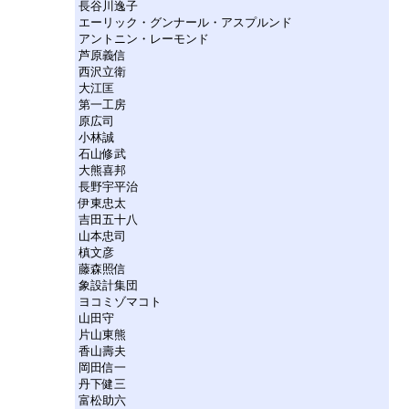
長谷川逸子
エーリック・グンナール・アスプルンド
アントニン・レーモンド
芦原義信
西沢立衛
大江匡
第一工房
原広司
小林誠
石山修武
大熊喜邦
長野宇平治
伊東忠太
吉田五十八
山本忠司
槙文彦
藤森照信
象設計集団
ヨコミゾマコト
山田守
片山東熊
香山壽夫
岡田信一
丹下健三
富松助六