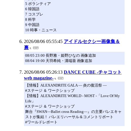
5 ボランティア
6 韓国語
7 コスプレ
8 科学
9 中国語
10 時事・ニュース
2026/08/06 05:55:45
アイドルセクシー画像集＆
裏
08/05 23:00 長野雅・姫野ひなの 画像追加
08/04 19:00 天羽希純・溝端葵 画像追加
2026/08/06 05:26:13
DANCE CUBE -チャコット
web magazine-
【情報】ALEXANDRITE GALA ― 炎の復活祭 ―
#ステージ ＆ ワークショップ
【情報】ALEXANDRITE WORLD ‑ MOST ‑「Love Of My
Life」
#ステージ ＆ ワークショップ
舞台『SWAN―Ballet cross Reading―』の主要バレエキャ
ストが集結！ バレエリハーサル＆コメントリポート
#ワールドレポート