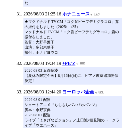
た
2026/08/03 21:25:16
ホナニュース
★マクドナルド TV-CM「コク旨ビーフデミグラコロ」篇
の振付をしました（2025/11/25）
マクドナルド TV-CM「コク旨ビーフデミグラコロ」篇の
振付をしました。
監督：大野早葉子
出演：多部未華子
振付：ホナガヨウコ
2026/08/03 19:34:19
+PE’Z
2026.08.03 五条院凌
【夏休み限定企画】8月16日(日)に、ピアノ教室追加開催
決定！
2026/08/03 12:44:20
ヨーロッパ企画
2026.08.01 配信
ショートアニメ『もちもちパンパカパンツ』
脚本：永野宗典
2026.08.01 配信
ライブ「よさげなビジョン」／上田誠×蓮見翔のトークラ
イブ「ウエハース」