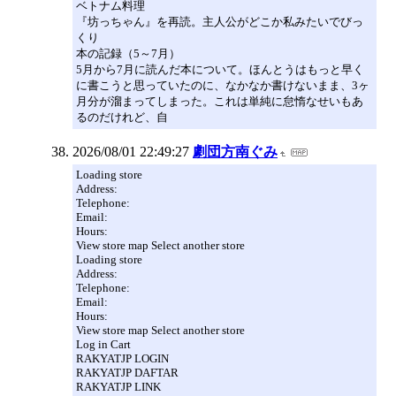
ベトナム料理
『坊っちゃん』を再読。主人公がどこか私みたいでびっ
くり
本の記録（5～7月）
5月から7月に読んだ本について。ほんとうはもっと早く
に書こうと思っていたのに、なかなか書けないまま、3ヶ
月分が溜まってしまった。これは単純に怠惰なせいもあ
るのだけれど、自
2026/08/01 22:49:27
劇団方南ぐみ
Loading store
Address:
Telephone:
Email:
Hours:
View store map Select another store
Loading store
Address:
Telephone:
Email:
Hours:
View store map Select another store
Log in Cart
RAKYATJP LOGIN
RAKYATJP DAFTAR
RAKYATJP LINK