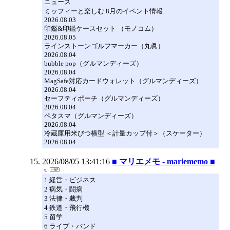
ニュース
ミッフィーと楽しむ 8月のイベント情報
2026.08.03
印鑑&印鑑ケースセット （モノコム）
2026.08.05
ラインストーンゴルフマーカー（丸眞）
2026.08.04
bubble pop（グルマンディーズ）
2026.08.04
MagSafe対応カードウォレット（グルマンディーズ）
2026.08.04
セーフティポーチ（グルマンディーズ）
2026.08.04
ペタスマ（グルマンディーズ）
2026.08.04
冷蔵庫用米びつ横型 ＜計量カップ付＞（スケーター）
2026.08.04
2026/08/05 13:41:16
■ マリエメモ - mariememo ■
1 経営・ビジネス
2 病気・闘病
3 法律・裁判
4 鉄道・飛行機
5 留学
6 ライブ・バンド