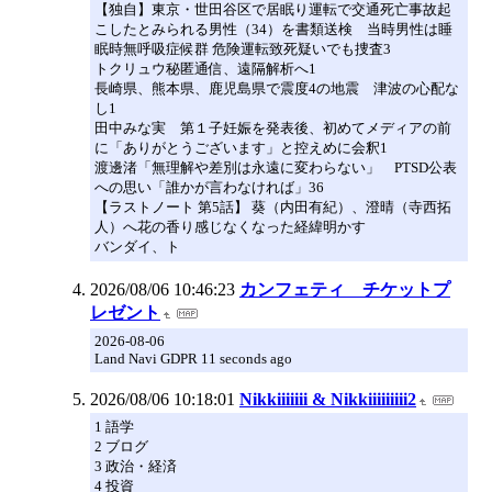
【独自】東京・世田谷区で居眠り運転で交通死亡事故起
こしたとみられる男性（34）を書類送検 当時男性は睡
眠時無呼吸症候群 危険運転致死疑いでも捜査3
トクリュウ秘匿通信、遠隔解析へ1
長崎県、熊本県、鹿児島県で震度4の地震 津波の心配な
し1
田中みな実 第１子妊娠を発表後、初めてメディアの前
に「ありがとうございます」と控えめに会釈1
渡邊渚「無理解や差別は永遠に変わらない」 PTSD公表
への思い「誰かが言わなければ」36
【ラストノート 第5話】 葵（内田有紀）、澄晴（寺西拓
人）へ花の香り感じなくなった経緯明かす
バンダイ、ト
2026/08/06 10:46:23
カンフェティ チケットプ
レゼント
2026-08-06
Land Navi GDPR 11 seconds ago
2026/08/06 10:18:01
Nikkiiiiiii & Nikkiiiiiiiii2
1 語学
2 ブログ
3 政治・経済
4 投資