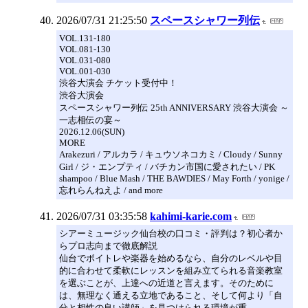
2026/07/31 21:25:50
スペースシャワー列伝
VOL.131-180
VOL.081-130
VOL.031-080
VOL.001-030
渋谷大演会 チケット受付中！
渋谷大演会
スペースシャワー列伝 25th ANNIVERSARY 渋谷大演会 ～
一志相伝の宴～
2026.12.06(SUN)
MORE
Arakezuri / アルカラ / キュウソネコカミ / Cloudy / Sunny
Girl / ジ・エンプティ / バチカン市国に愛されたい / PK
shampoo / Blue Mash / THE BAWDIES / May Forth / yonige /
忘れらんねえよ / and more
2026/07/31 03:35:58
kahimi-karie.com
シアーミュージック仙台校の口コミ・評判は？初心者か
らプロ志向まで徹底解説
仙台でボイトレや楽器を始めるなら、自分のレベルや目
的に合わせて柔軟にレッスンを組み立てられる音楽教室
を選ぶことが、上達への近道と言えます。そのために
は、無理なく通える立地であること、そして何より「自
分と相性の良い講師」を見つけられる環境が重...