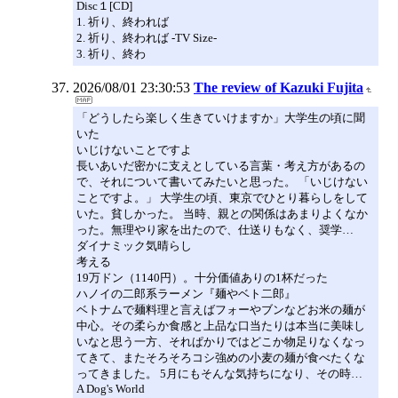
Disc１[CD]
1. 祈り、終われば
2. 祈り、終われば -TV Size-
3. 祈り、終わ
2026/08/01 23:30:53
The review of Kazuki Fujita
「どうしたら楽しく生きていけますか」大学生の頃に聞
いた
いじけないことですよ
長いあいだ密かに支えとしている言葉・考え方があるの
で、それについて書いてみたいと思った。 「いじけない
ことですよ。」 大学生の頃、東京でひとり暮らしをして
いた。貧しかった。 当時、親との関係はあまりよくなか
った。無理やり家を出たので、仕送りもなく、奨学…
ダイナミック気晴らし
考える
19万ドン（1140円）。十分価値ありの1杯だった
ハノイの二郎系ラーメン『麺やベト二郎』
ベトナムで麺料理と言えばフォーやブンなどお米の麺が
中心。その柔らか食感と上品な口当たりは本当に美味し
いなと思う一方、それぱかりではどこか物足りなくなっ
てきて、またそろそろコシ強めの小麦の麺が食べたくな
ってきました。 5月にもそんな気持ちになり、その時…
A Dog's World