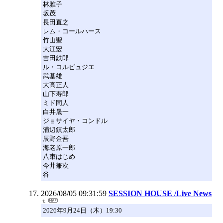
林雅子
坂茂
長田直之
レム・コールハース
竹山聖
大江宏
吉田鉄郎
ル・コルビュジエ
武基雄
大高正人
山下寿郎
ミド同人
白井晟一
ジョサイヤ・コンドル
浦辺鎮太郎
辰野金吾
海老原一郎
八束はじめ
今井兼次
谷
2026/08/05 09:31:59
SESSION HOUSE /Live News
2026年9月24日（木）19:30