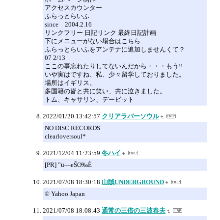
アクセスカウンター
ふらっとらいふ
since 2004.2.16
リンクフリー 日記リンク 最終日記計画
下にメニューがない場合はこちら
ふらっとらいふをアンテナに追加しませんくて？
07 2/13
ここの事忘れたりしてないんだから・・・もう!!
いや実はですね、私、少々留学しておりました。
場所はイギリス。
多国籍の皆と共に笑い、共に泣きました。
トム、キャサリン、デービット
2022/01/20 13:42:57
クリアラバーソウル
NO DISC RECORDS
clearloversoul*
2021/12/04 11:23:59
冬ハイ
[PR] ”ü—eŠO‰È
2021/07/08 18:30:18
山賊UNDERGROUND
© Yahoo Japan
2021/07/08 18:08:43
通常の三倍の三波春夫