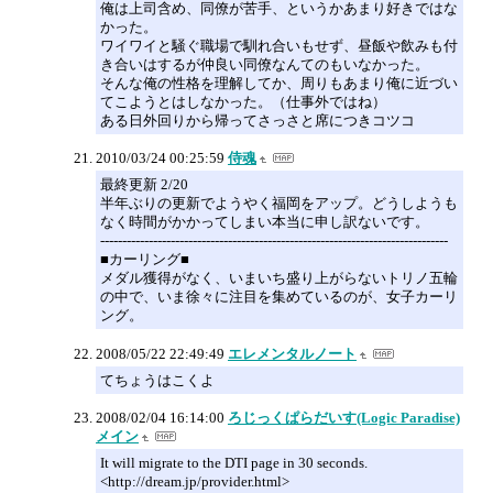
俺は上司含め、同僚が苦手、というかあまり好きではな
かった。
ワイワイと騒ぐ職場で馴れ合いもせず、昼飯や飲みも付
き合いはするが仲良い同僚なんてのもいなかった。
そんな俺の性格を理解してか、周りもあまり俺に近づい
てこようとはしなかった。（仕事外ではね）
ある日外回りから帰ってさっさと席につきコツコ
2010/03/24 00:25:59
侍魂
最終更新 2/20
半年ぶりの更新でようやく福岡をアップ。どうしようも
なく時間がかかってしまい本当に申し訳ないです。
-------------------------------------------------------------------------------
■カーリング■
メダル獲得がなく、いまいち盛り上がらないトリノ五輪
の中で、いま徐々に注目を集めているのが、女子カーリ
ング。
2008/05/22 22:49:49
エレメンタルノート
てちょうはこくよ
2008/02/04 16:14:00
ろじっくぱらだいす(Logic Paradise)
メイン
It will migrate to the DTI page in 30 seconds.
<http://dream.jp/provider.html>