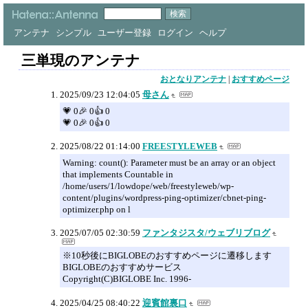
アンテナ
シンプル
ユーザー登録
ログイン
ヘルプ
三単現のアンテナ
おとなりアンテナ
|
おすすめページ
2025/09/23 12:04:05
母さん
💗 0🎉 0👍 0
💗 0🎉 0👍 0
2025/08/22 01:14:00
FREESTYLEWEB
Warning: count(): Parameter must be an array or an object
that implements Countable in
/home/users/1/lowdope/web/freestyleweb/wp-
content/plugins/wordpress-ping-optimizer/cbnet-ping-
optimizer.php on l
2025/07/05 02:30:59
ファンタジスタ/ウェブリブログ
※10秒後にBIGLOBEのおすすめページに遷移します
BIGLOBEのおすすめサービス
Copyright(C)BIGLOBE Inc. 1996-
2025/04/25 08:40:22
迎賓館裏口