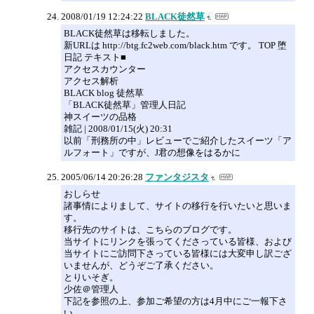
2008/01/19 12:24:22
BLACK徒然草
BLACK徒然草は移転しました。
新URLは http://btg.fc2web.com/black.htm です。 TOP 堕
日記 テキスト■
アクセスカウンター
アクセス解析
BLACK blog 徒然草
「BLACK徒然草」管理人日記
神スイーツの品格
雑記 | 2008/01/15(火) 20:31
以前「刑務所の中」レビューでご紹介したスイーツ「ア
ルフォート」ですが、J君の想像をはるかに
2005/06/14 20:26:28
ファンタジスタ
おしらせ
諸事情によりまして、サイトの移行を行いたいと思いま
す。
移行先のサイトは、こちらのブログです。
当サイトにリンクを張ってくださっている皆様、および
当サイトにご訪問下さっている皆様には大変申し訳ござ
いませんが、どうぞご了承ください。
とりいそぎ。
少佐＠管理人
下記を参照の上、参加ご希望の方は4月中にご一報下さ
い。