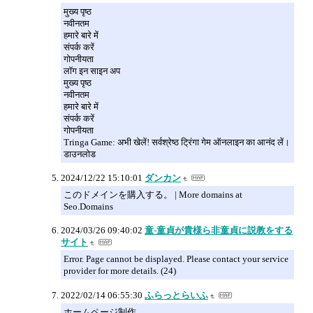
मुख्य पृष्ठ
नवीनतम
हमारे बारे में
संपर्क करें
गोपनीयता
लॉग इन साइन अप
मुख्य पृष्ठ
नवीनतम
हमारे बारे में
संपर्क करें
गोपनीयता
Tringa Game: अभी खेलें! सर्वश्रेष्ठ ट्रिंगा गेम ऑनलाइन का आनंद लें।
डाउनलोड
2024/12/22 15:10:01
ダンカン
このドメインを購入する。 | More domains at
Seo.Domains
2024/03/26 09:40:02
童‐童貞が貴様ら非童貞に説教をする
サイト
Error. Page cannot be displayed. Please contact your service
provider for more details. (24)
2022/02/14 06:55:30
ふらっとらいふ
ホームページ制作