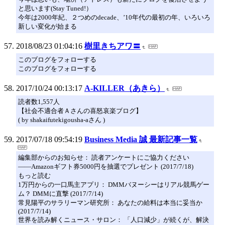
と思います(Stay Tuned!）
今年は2000年紀、２つめのdecade、’10年代の最初の年、いろいろ
新しい変化が始まる
2018/08/23 01:04:16
樹里きちアワ〓
このブログをフォローする
このブログをフォローする
2017/10/24 00:13:17
A-KILLER（あきら）
読者数1,557人
【社会不適合者Ａさんの喜怒哀楽ブログ】
( by shakaifutekigousha-aさん )
2017/07/18 09:54:19
Business Media 誠 最新記事一覧
編集部からのお知らせ： 読者アンケートにご協力ください
――Amazonギフト券5000円を抽選でプレゼント (2017/7/18)
もっと読む
1万円からの一口馬主アプリ： DMMバヌーシーはリアル競馬ゲー
ム？ DMMに直撃 (2017/7/14)
常見陽平のサラリーマン研究所： あなたの給料は本当に妥当か
(2017/7/14)
世界を読み解くニュース・サロン： 「人口減少」が続くが、解決