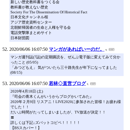
新しい歴史教科書をつくる会
教科書が教えない歴史
Society For The Dissemination Of Historical Fact
日本文化チャンネル桜
アジア歴史資料センター
北朝鮮帰国者の生命と人権を守る会
電話突撃隊まとめサイト
日本財団図
2020/06/06 16:07:50
マンガがあればいーのだ。
マンガ週刊誌(7誌)の定期購読を、ぜんぶ電子版に変えてみて分か
ったこと (05/05)
「みつどもえ」 気がついたら三十路先生が年下になってました
(08/15)
2020/06/06 16:07:50
若林◇直営ブログ
2020年4月18日 (土)
『司会の青木くんがいうからブログかいてみた』
2020年２月9日 リスアニ！LIVE2020に参加された皆様！お疲れ様
でした！！
だいぶ時間がたってしまいましたが、TV放送が決定！！
〓
詳しくは下記↓ズバットコピペ！！！！！
【BSスカパー！】