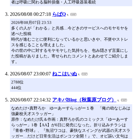
者は呼吸に関わる脳幹損傷・人工呼吸器装着続
2026/08/08 00:27:18
らばQ
2026年08月07日 23:53
多くの人が「わかる」と共感…今どきのサービスへのモヤモヤを
述べた投稿
時代が進むごとに便利になっているかと思いきや、不便やストレ
スを感じることも増えました。
今の世の中に対するモヤモヤした気持ちを、包み隠さず言葉にし
た投稿がありました。寄せられたコメントとあわせてご紹介しま
す。
2026/08/07 23:00:07
ねこはいぬ
2788位
444位
2026/08/07 22:14:32
アキバBlog（秋葉原ブログ）
なめたけ×真野ろか ゆーあーすらっがー１巻 「俺の幼なじみは
強豪校天才スラッガー」
原作：なめたけ氏＆作画：真野ろか氏のコミックス「ゆーあーす
らっがー」1巻【AA】が6日に発売になった。折り込みチラシは
『青春×野球』、『魚沼ワコは、豪快なスイングが武器の天才スラ
ッガー…だけど日常生活はポンコツ全開！』で、オビ謳い文句は