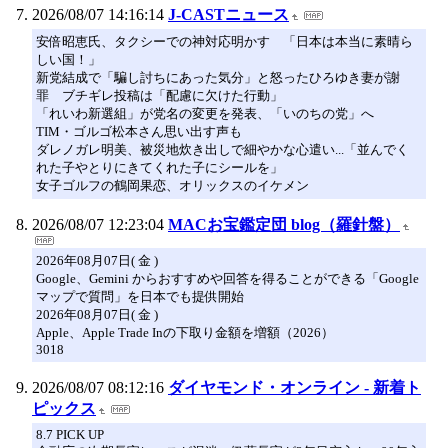
2026/08/07 14:16:14
J-CASTニュース
安倍昭恵氏、タクシーでの神対応明かす 「日本は本当に素晴ら
しい国！」
新党結成で「騙し討ちにあった気分」と怒ったひろゆき妻が謝
罪 ブチギレ投稿は「配慮に欠けた行動」
「れいわ新選組」が党名の変更を発表、「いのちの党」へ
TIM・ゴルゴ松本さん思い出す声も
ダレノガレ明美、被災地炊き出しで細やかな心遣い...「並んでく
れた子やとりにきてくれた子にシールを」
女子ゴルフの鶴岡果恋、オリックスのイケメン
2026/08/07 12:23:04
MACお宝鑑定団 blog（羅針盤）
2026年08月07日( 金 )
Google、Gemini からおすすめや回答を得ることができる「Google
マップで質問」を日本でも提供開始
2026年08月07日( 金 )
Apple、Apple Trade Inの下取り金額を増額（2026）
3018
2026/08/07 08:12:16
ダイヤモンド・オンライン - 新着ト
ピックス
8.7 PICK UP