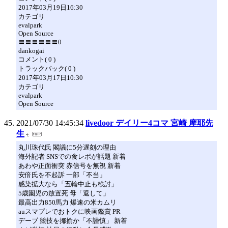
2017年03月19日16:30
カテゴリ
evalpark
Open Source
〓〓〓〓〓〓0
dankogai
コメント( 0 )
トラックバック( 0 )
2017年03月17日10:30
カテゴリ
evalpark
Open Source
2021/07/30 14:45:34
livedoor デイリー4コマ 宮崎 摩耶先
生
丸川珠代氏 閣議に5分遅刻の理由
海外記者 SNSでの食レポが話題 新着
あわや正面衝突 赤信号を無視 新着
安倍氏を不起訴 一部「不当」
感染拡大なら「五輪中止も検討」
5歳園児の放置死 母「返して」
最高出力850馬力 爆速の米カムリ
auスマプレでおトクに映画鑑賞 PR
デーブ 競技を揶揄か「不謹慎」 新着