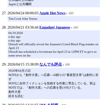
Appleと公共機関
2026/04/24 00:06:03
Apple Hot News
Tim Cook John Ternus
2026/04/21 03:56:44
Engadget Japanese
04.19.2026
a day ago
a day ago
Ubisoft will officially reveal the Assassin's Creed Black Flag remake on
April 23
Ubisoft has scheduled a livestream for April 23 at 12PM ET to give us
some news on the
2026/04/15 15:38:09
なんでも評点
2026年04月15日
NOTEから『創作大賞』へ応募―AI頼りの“量産型文章”は創作に非
ず
NOTEに自作フィクションを投稿する作業に専念している。実は
NOTEでは、『創作大賞』への応募を受け付けている。
創作大賞
続きを読む