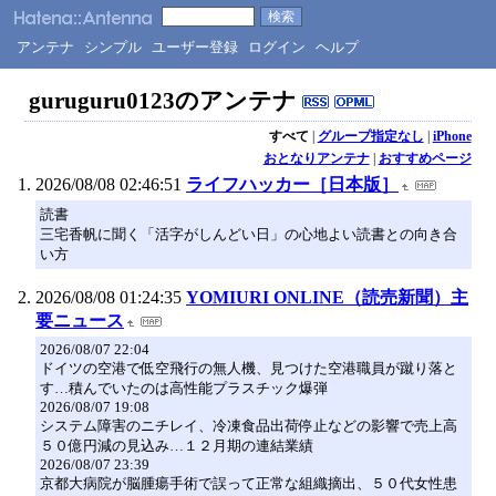
アンテナ
シンプル
ユーザー登録
ログイン
ヘルプ
guruguru0123のアンテナ
すべて
|
グループ指定なし
|
iPhone
おとなりアンテナ
|
おすすめページ
2026/08/08 02:46:51
ライフハッカー［日本版］
読書
三宅香帆に聞く「活字がしんどい日」の心地よい読書との向き合
い方
2026/08/08 01:24:35
YOMIURI ONLINE（読売新聞）主
要ニュース
2026/08/07 22:04
ドイツの空港で低空飛行の無人機、見つけた空港職員が蹴り落と
す…積んでいたのは高性能プラスチック爆弾
2026/08/07 19:08
システム障害のニチレイ、冷凍食品出荷停止などの影響で売上高
５０億円減の見込み…１２月期の連結業績
2026/08/07 23:39
京都大病院が脳腫瘍手術で誤って正常な組織摘出、５０代女性患