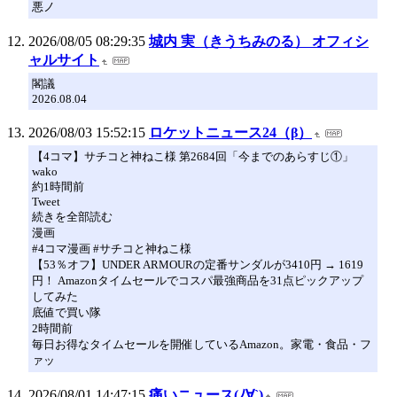
悪ノ
2026/08/05 08:29:35
城内 実（きうちみのる） オフィシ
ャルサイト
閣議
2026.08.04
2026/08/03 15:52:15
ロケットニュース24（β）
【4コマ】サチコと神ねこ様 第2684回「今までのあらすじ①」
wako
約1時間前
Tweet
続きを全部読む
漫画
#4コマ漫画 #サチコと神ねこ様
【53％オフ】UNDER ARMOURの定番サンダルが3410円 → 1619
円！ Amazonタイムセールでコスパ最強商品を31点ピックアップ
してみた
底値で買い隊
2時間前
毎日お得なタイムセールを開催しているAmazon。家電・食品・フ
ァッ
2026/08/01 14:47:15
痛いニュース(ﾉ∀`)