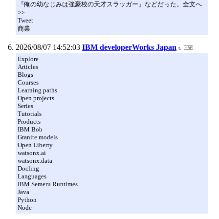
『俺の幼なじみは強豪校の天才スラッガー』などだった。全文へ
>>
Tweet
商業
2026/08/07 14:52:03
IBM developerWorks Japan
Explore
Articles
Blogs
Courses
Learning paths
Open projects
Series
Tutorials
Products
IBM Bob
Granite models
Open Liberty
watsonx.ai
watsonx.data
Docling
Languages
IBM Semeru Runtimes
Java
Python
Node