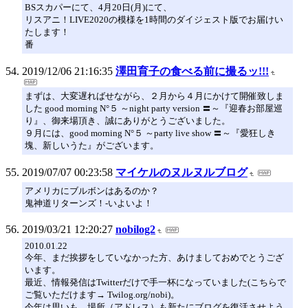
BSスカパーにて、4月20日(月)にて、
リスアニ！LIVE2020の模様を1時間のダイジェスト版でお届けい
たします！
番
2019/12/06 21:16:35
澤田育子の食べる前に撮るッ!!!
まずは、大変遅ればせながら、２月から４月にかけて開催致しま
した good morning N°５ ～night party version 〓～『迎春お部屋巡
り』、御来場頂き、誠にありがとうございました。
９月には、good morning N°５ ～party live show 〓～『愛狂しき
塊、新しいうた』がございます。
2019/07/07 00:23:58
マイケルのヌルヌルブログ
アメリカにブルボンはあるのか？
鬼神道リターンズ！-いよいよ！
2019/03/21 12:20:27
nobilog2
2010.01.22
今年、まだ挨拶をしていなかった方、あけましておめでとうござ
います。
最近、情報発信はTwitterだけで手一杯になっていました(こちらで
ご覧いただけます→ Twilog.org/nobi)。
今年は思いも、場所（アドレス）も新たにブログを復活させよう