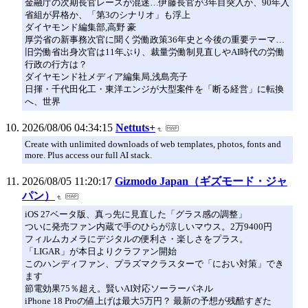
金融庁の次期長官レースが混迷…伊藤長官が3年目突入か、90年入
省組が昇格か、「第3のシナリオ」も浮上
ダイヤモンド編集部,高野 豪
厚労省の新事務次官に聞く労働政策36年史と今後の重要テーマ…
旧労働省出身次官は11年ぶり、裁量労働制見直しやAI時代の労働
行政の行方は？
ダイヤモンド社メディア編集局,浅島亮子
日揮・千代田化工・東洋エンジが大型案件を「断る経営」に転換
へ、世界
2026/08/06 04:34:15
Nettuts+
Create with unlimited downloads of web templates, photos, fonts and
more. Plus access our full AI stack.
2026/08/05 11:20:17
Gizmodo Japan（ギズモード・ジャ
パン）
iOS 27ベータ版、真っ先に見直した「グラス感の調整」
ついに発売ファン内蔵で手のひらが涼しいマウス。2万9400円
フィルムカメラにデジタルの便利さ・楽しさをプラス。
「LIGAR」が本日よりクラファン開始
このハンディファン、プラズマクラスターで「におい対策」でき
ます
節電効果75％超え。賢いAI対応ソーラーパネル
iPhone 18 Proの値上げは最大5万円？ 最新の予想が残酷すぎた