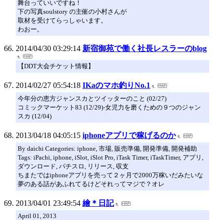
舞台っていいですね！
下の写真soulstory の主催の小村さんが
取材を受けてらっしゃいます。
わおー。
2014/04/30 03:29:14
新宿御苑で働く社長レスラーのblog
【DDT大会チケット情報】
2014/02/27 05:54:18
IKaのマホ釣りNo.1
今年分の恵方ジャンスカとツイッターのこと (02/27)
コミックマーケット83 (12/29)-女児力を磨くための９つのジャン
スカ (12/04)
2013/04/18 04:05:15
iphoneアプリで稼げるのか
By daichi Categories: iphone, 市場, 販売準備, 開発準備, 開発補助
Tags: iPachi, iphone, iSlot, iSlot Pro, iTask Timer, iTaskTimer, アプリ,
ダウンロード, パチスロ, リリース, 収支
ちまたではiphoneアプリを売って２ヶ月で2000万稼いだみたいな
夢のある話があふれてるけどそれってマジで？オレ
2013/04/01 23:49:54
繪＊日記
April 01, 2013