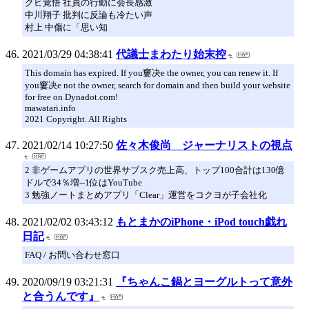
クビ覚悟 社員の行動に会長感激
中川翔子 批判に反論も冷たい声
村上 中傷に「思い知
2021/03/29 04:38:41
代議士まわたり始末控
This domain has expired. If you窶决e the owner, you can renew it. If
you窶决e not the owner, search for domain and then build your website
for free on Dynadot.com!
mawatari.info
2021 Copyright. All Rights
2021/02/14 10:27:50
佐々木俊尚 ジャーナリストの視点
2 非ゲームアプリの世界サブスク売上高、トップ100合計は130億
ドルで34％増--1位はYouTube
3 勉強ノートまとめアプリ「Clear」運営をコクヨが子会社化
2021/02/02 03:43:12
もとまかのiPhone・iPod touch戯れ
日記
FAQ / お問い合わせ窓口
2020/09/19 03:21:31
『ちゃんこ鍋とヨーグルトって意外
と合うんです』