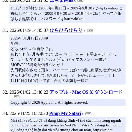
2026/03/22 12:31:55
はちま起稿
FC2ブログ時代（2006年6月23日～2009年9月30）からLivedoorに
移転し半年くらい（2009年9月30日～2010年4月2日）やってた旧
はちま起稿です。パスワードはhatimakikou
2026/01/19 14:45:37
ひらひろひらり
2026年01月17日20:49
配信。
どもっ(*^･ｪ･)ﾉ自分です。
あれ？もう1月も半ばですよ～ヾ(´ω｀＝´ω｀)ﾉ早ぁ～い！そし
て、近付いてきましたよぉ(=ﾟωﾟ)アイマスメンバー限定
MOIW2025特別配信ラジオが！
先日収録をさせて頂き、いーーーっぱい一緒に出演の七瀬つむぎ
さんとお話しさせて頂きましたv(￣∇￣)vやったぁーー！！！
1月19日(月)19時～です。合同の余韻を一緒に
2026/01/02 13:48:23
アップル - Mac OS X ダウンロード
Copyright © 2026 Apple Inc. All rights reserved.
2025/11/25 16:20:20
Pimp My Safari
Nhà cái 789Club đã và đang khẳng định vị thế của mình trong ngành
công nghiệp casino trực tuyến tại Việt Nam. Với sự đa dạng trong dịch
vụ, công nghệ hiện đại và môi trường chơi an toàn, https://pjdet