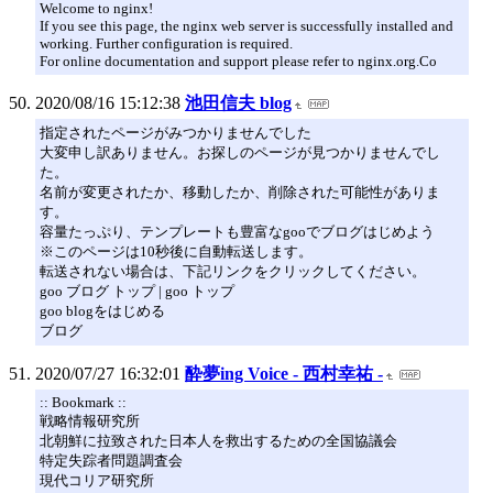
Welcome to nginx!
If you see this page, the nginx web server is successfully installed and
working. Further configuration is required.
For online documentation and support please refer to nginx.org.Co
2020/08/16 15:12:38
池田信夫 blog
指定されたページがみつかりませんでした
大変申し訳ありません。お探しのページが見つかりませんでし
た。
名前が変更されたか、移動したか、削除された可能性がありま
す。
容量たっぷり、テンプレートも豊富なgooでブログはじめよう
※このページは10秒後に自動転送します。
転送されない場合は、下記リンクをクリックしてください。
goo ブログ トップ | goo トップ
goo blogをはじめる
ブログ
2020/07/27 16:32:01
酔夢ing Voice - 西村幸祐 -
:: Bookmark ::
戦略情報研究所
北朝鮮に拉致された日本人を救出するための全国協議会
特定失踪者問題調査会
現代コリア研究所