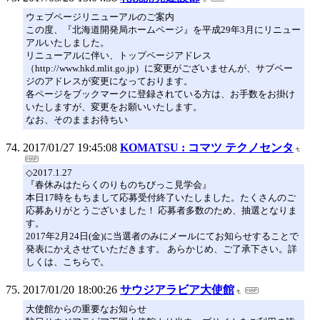
ウェブページリニューアルのご案内
この度、『北海道開発局ホームページ』を平成29年3月にリニュー
アルいたしました。
リニューアルに伴い、トップページアドレス
（http://www.hkd.mlit.go.jp）に変更がございませんが、サブペー
ジのアドレスが変更になっております。
各ページをブックマークに登録されている方は、お手数をお掛け
いたしますが、変更をお願いいたします。
なお、そのままお待ちい
2017/01/27 19:45:08
KOMATSU : コマツ テクノセンタ
◇2017.1.27
『春休みはたらくのりものちびっこ見学会』
本日17時をもちまして応募受付終了いたしました。たくさんのご
応募ありがとうございました！ 応募者多数のため、抽選となりま
す。
2017年2月24日(金)に当選者のみにメールにてお知らせすることで
発表にかえさせていただきます。 あらかじめ、ご了承下さい。詳
しくは、こちらで。
2017/01/20 18:00:26
サウジアラビア大使館
大使館からの重要なお知らせ