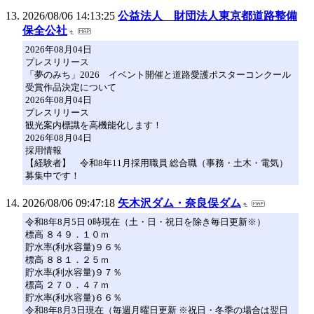
2026/08/06 14:13:25
公益法人 財団法人東京都道路整備
保全公社
2026年08月04日
プレスリリース
「夢のみち」2026 イベント開催と道路愛護ポスターコンクール
受賞作品決定について
2026年08月04日
プレスリリース
観光案内標識を高機能化します！
2026年08月04日
採用情報
【経験者】 令和8年11月採用職員 総合職（事務・土木・電気）
募集中です！
2026/08/06 09:47:18
矢木沢ダム・奈良俣ダム
令和8年8月5日 0時現在（土・日・祝日を除き毎日更新※）
標高 ８４９．１０ｍ
貯水率(利水容量)９６％
標高 ８８１．２５ｍ
貯水率(利水容量)９７％
標高 ２７０．４７ｍ
貯水率(利水容量)６６％
令和8年8月3日現在（毎週月曜日更新 ※祝日・冬季の場合は翌日