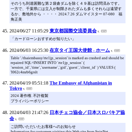
そのうち到達困難な第２袋倉ダムを除く４９基は訪問済みです。
一方で、千葉県には立入が制限されたダムも多くそれらは遠望す
るか、敷地外から ・・・・ 2024.7.26 ダムマイスター 07-080 福
角正美
2024/06/27 11:05:29
東京都国際交流委員会
「カードローンおすすめが知りたい」
2024/06/03 16:25:30
在京タイ王国大使館 - ホーム
Table './thaiembassy/rte1jp_session' is marked as crashed and should be
repaired SQL=INSERT INTO `rte1jp_session` (
`session_id`,`time`,`username`,`gid`,`guest`,`client_id` ) VALUES (
'l062c4mrb6grslt
2024/04/19 05:51:18
The Embassy of Afghanistan in
Tokyo
2024 著作権. 不許複製
プライバシーポリシー
2024/04/03 21:47:26
日本チェコ協会／日本スロバキア協
会
ご訪問いただいたお客様へのお知らせ
Information for customers visiting this Web site from SpinNet