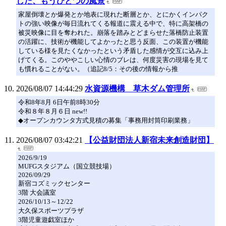
した、もうひとつの風景
家屋倒壊とか爆発とか地表に現れた断層とか、とにかくインパク
トの強い映像が毎日流れてくる報道に震える中で、特に高架橋の
被災映像に目を奪われた。崩落を踏みとどまらせた落橋防止装置
の活躍に、技術が機能してよかったと思う反面、この装置が機能
している様を見たくなかったという矛盾した感情が交互に込み上
げてくる。このややこしい心情のブレは、何度災害の現場を見て
も慣れることがない。（追記8/5：その後の情報から推
2026/08/07 14:44:29
水資源機構 草木ダム管理所
令和8年8月 6日午前8時30分
令和８年８月６日 new!!
◆オープンカウンタ方式見積の募集「事務用封筒印刷業務」
2026/08/07 03:42:21
【公益財団法人新宿未来創造財団】
2026/9/19
MUFGスタジアム（国立競技場）
2026/09/29
新宿コズミックセンター
3階 大会議室
2026/10/13～12/22
大久保スポーツプラザ
3階児童遊戯室ほか