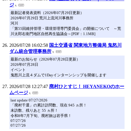
ジ
最新記者発表資料（2026年07月29日更新）
2026年07月29日 荒川上流河川事務所
河川
「第55回維持管理・環境管理専門委員会」の開催について ～荒
川太郎右衛門地区自然再生協議会～[PDF：1.1MB]
2026/07/28 16:02:58
国土交通省 関東地方整備局 鬼怒川
ダム統合管理事務所
最新のお知らせ（2026年07月28日更新）
2026年07月28日
イベント
鬼怒川上流４ダムで1Dayインターンシップを開催します
2026/07/28 12:27:47
廃村ひとすじ！ HEYANEKOのホー
ムページ
last update 07/27/2026
「廃村千選」の累計訪問数、現在 945 ヵ所！
未訪数、残りあと 55 ヵ所！
令和8年7月下旬、廃村旅は岩手県！
07/27/'26
07/27/'26