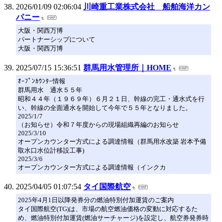
2026/01/09 02:06:04
川崎重工業株式会社 船舶海洋カン
パニー
大阪・関西万博
パートナーシップについて
大阪・関西万博
2025/07/15 15:36:51
群馬用水管理所｜HOME
ｵｰﾌﾟﾝｶｳﾝﾀｰ情報
群馬用水 通水５５年
昭和４４年（１９６９年）６月２１日、幹線の完工・通水式を行
い、幹線の全面通水を開始して今年で５５年となりました。
2025/1/7
（お知らせ）令和７年度からの現場組織再編のお知らせ
2025/3/10
オープンカウンター方式による調達情報（群馬用水改築 岩本予備
取水口水位計移設工事)
2025/3/6
オープンカウンター方式による調達情報（インクカ
2025/04/05 01:07:54
タイ国際航空
2025年4月1日以降発券分の燃油特別付加運賃のご案内
タイ国際航空(TG)は、市場の航空燃油価格の変動に対応するた
め、燃油特別付加運賃(燃油サーチャージ)を設定し、航空券発券時