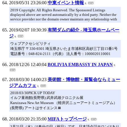
2019/05/31 23:26:00
中東イベント情報
2019 Copyright. All Rights Reserved. The Sponsored Listings
displayed above are served automatically by a third party. Neither the
service provider nor the domain owner maintain any relationship with
2019/02/07 10:30:39
有間ダムの紹介 - 埼玉県ホームペー
ジ
ウェブアクセシビリティ
埼玉県庁 〒330-9301 埼玉県さいたま市浦和区高砂三丁目15番1号
電話番号：048-824-2111（代表） 法人番号：1000020110001
2018/12/26 12:40:04
BOLIVIA EMBASSY IN JAPAN
2018/03/30 14:00:23
美術館・博物館・展覧会ならミュー
ジアムカフェ
2018/03/30PICK UP TODAY
イルフ童画館(長野県) 武井武雄クロニクル展
Karuizawa New Art Museum （軽井沢ニューアートミュージアム）
(長野県) アートはサイエンス〓
2018/03/20 21:35:00
MIFAトップページ
3月21日（水）は春分の日（祝日）です。日本語会話サロンはあり