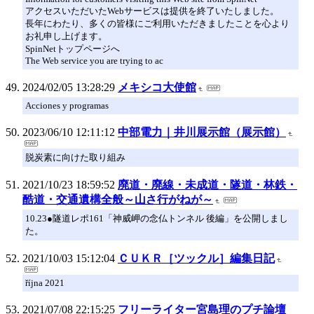
アクセスいただいたWebサービスは提供を終了いたしました。
長年にわたり、多くの皆様にご利用いただきましたことを心より
お礼申し上げます。
SpinNetトップページへ
The Web service you are trying to ac
2024/02/05 13:28:29
メキシコ大使館
Acciones y programas
2023/06/10 12:11:12
中部電力｜井川展示館（展示館）
脱炭素に向けた取り組み
2021/10/23 18:59:52
廃道・廃線・未成道・隧道・林鉄・
酷道・交通遺構全般～山さ行がねが～
10.23●隧道レポ161「神威岬の念仏トンネル 後編」を公開しまし
た。
2021/10/03 15:12:04
ＣＵＫＲ［ツックル］編集日記
října 2021
2021/07/08 22:15:25
フリーライター宮島理のプチ論壇