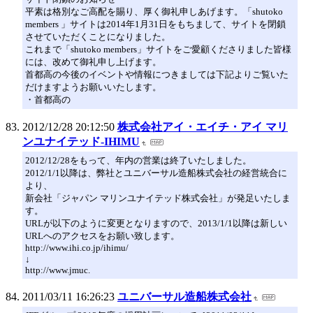
平素は格別なご高配を賜り、厚く御礼申しあげます。「shutoko
members 」サイトは2014年1月31日をもちまして、サイトを閉鎖
させていただくことになりました。
これまで「shutoko members」サイトをご愛顧くださりました皆様
には、改めて御礼申し上げます。
首都高の今後のイベントや情報につきましては下記よりご覧いた
だけますようお願いいたします。
・首都高の
2012/12/28 20:12:50
株式会社アイ・エイチ・アイ マリ
ンユナイテッド-IHIMU
2012/12/28をもって、年内の営業は終了いたしました。
2012/1/1以降は、弊社とユニバーサル造船株式会社の経営統合に
より、
新会社「ジャパン マリンユナイテッド株式会社」が発足いたしま
す。
URLが以下のように変更となりますので、2013/1/1以降は新しい
URLへのアクセスをお願い致します。
http://www.ihi.co.jp/ihimu/
↓
http://www.jmuc.
2011/03/11 16:26:23
ユニバーサル造船株式会社