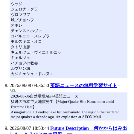
ウッジ
ジェロナ・グラ
ヴロツワフ
城ブチョハフ
オポレ
チェンストホヴァ
コパルニャ・スレブラ
モルスキエ・オコ
タトリ山脈
キェルツェ・ヴィエチルニャ
キェルツェ
ハチョフの教会
ルブリン城
カジミェシュ・ドルヌィ
2026/08/08 09:36:50
英語ニュースの無料学習サイト
2026-08-06自然環境Aki@英語ニュース
猛暑の熊本で大地震発生【Major Quake Hits Kumamoto amid
Extreme Heat】
A magnitude 7.1 earthquake hit Kumamoto, the region that suffered
major quakes a decade ago. An explosion at AEON Mall
2026/08/07 18:53:44
Future Description 何かからはみ出