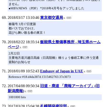
ません。
●MIFA NEWS （PDF） *2018年4月号をアップしました
2018/03/17 13:10:46
東京都交通局
春陽号 3月17日更新
都バスでおでかけ。
花びら舞い散る春の東京！
2018/02/22 18:35:14
飯能県土整備事務所 - 埼玉県ホーム
ページ
2月22日
主要地方道川越日高線（日高陸橋）橋りょう修繕工事に伴う交通
規制のお知らせ
2018/01/09 10:52:43
Embassy of Japan in UAE
Reference #18.d4da387d.1515462763.37e3073
2017/04/08 09:50:34
旧道・廃道 「廃報アーカイブ」(旧
新潟廃報)
1001800 hits
2017/03/28 15:04:38
札幌開発建設部