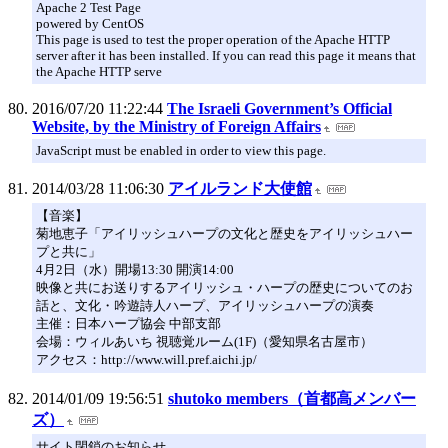
Apache 2 Test Page
powered by CentOS
This page is used to test the proper operation of the Apache HTTP
server after it has been installed. If you can read this page it means that
the Apache HTTP serve
2016/07/20 11:22:44
The Israeli Government’s Official
Website, by the Ministry of Foreign Affairs
JavaScript must be enabled in order to view this page.
2014/03/28 11:06:30
アイルランド大使館
【音楽】
菊地恵子「アイリッシュハープの文化と歴史をアイリッシュハー
プと共に」
4月2日（水）開場13:30 開演14:00
映像と共にお送りするアイリッシュ・ハープの歴史についてのお
話と、文化・吟遊詩人ハープ、アイリッシュハープの演奏
主催：日本ハープ協会 中部支部
会場：ウィルあいち 視聴覚ルーム(1F)（愛知県名古屋市）
アクセス：http://www.will.pref.aichi.jp/
2014/01/09 19:56:51
shutoko members（首都高メンバー
ズ）
サイト閉鎖のお知らせ