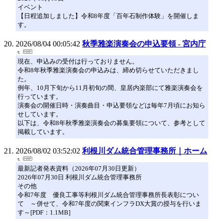
イベント
【日程追加しました】令和8年度「百年石制作体験」を開催しま
す。
2026/08/04 00:05:42
秋季雅楽演奏会の申込要領 - 宮内庁
現在、申込みの受付は行っておりません。
令和8年秋季雅楽演奏会の申込みは、締め切らせていただきまし
た。
例年、10月下旬から11月初旬の間、皇居内楽部にて雅楽演奏会を
行っています。
演奏会の開催日時・演奏曲目・申込要領などは毎年7月頃にお知ら
せしています。
以下は、令和8年秋季雅楽演奏会の募集要領について、参考として
掲載しています。
2026/08/02 03:52:02
利根川ダム統合管理事務所｜ホーム
最新記者発表資料（2026年07月30日更新）
2026年07月30日 利根川ダム統合管理事務所
その他
令和7年度 優良工事等利根川ダム統合管理事務所長表彰につい
て ～併せて、令和7年度の関東インフラDX大賞の授与を⾏いま
す～[PDF：1.1MB]