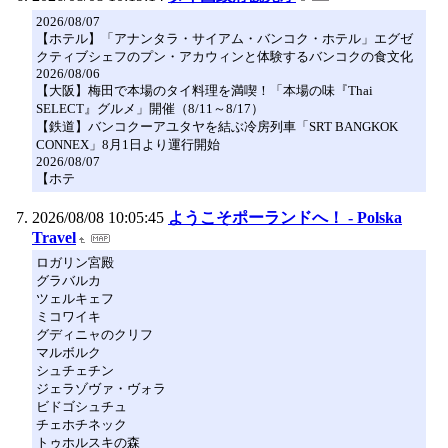
2026/08/07
【ホテル】「アナンタラ・サイアム・バンコク・ホテル」エグゼ
クティブシェフのプン・アカウィンと体験するバンコクの食文化
2026/08/06
【大阪】梅田で本場のタイ料理を満喫！「本場の味『Thai
SELECT』グルメ」開催（8/11～8/17）
【鉄道】バンコクーアユタヤを結ぶ冷房列車「SRT BANGKOK
CONNEX」8月1日より運行開始
2026/08/07
【ホテ
2026/08/08 10:05:45
ようこそポーランドへ！ - Polska
Travel
ロガリン宮殿
グラバルカ
ツェルキェフ
ミコワイキ
グディニャのクリフ
マルボルク
シュチェチン
ジェラゾヴァ・ヴォラ
ビドゴシュチュ
チェホチネック
トゥホルスキの森