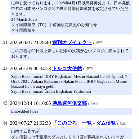
に申し受けております。 2025年4月1日以降発券分より、日本発航
空券の日本発バンコク間の燃油特別付加運賃を改定させていただ
きます。
24 March 2025
タイ国際航空（TG）手荷物規定変更のお知らせ
タイ国際航空
2025/03/05 21:28:40
週刊オブイェクト
この広告は90日以上新しい記事の投稿がないブログに表示されて
おります。
2025/01/09 06:34:53
トルコ大使館
Sayın Bakanımızın IKBY Başbakanı Mesrur Barzani ile Görüşmesi, 7
Ocak 2025, Ankara Bakanımız Hakan Fidan, IKBY Başbakanı Mesrur
Barzani ile bir araya geldi.
Sayın Bakanımızın Ürdün Başbakan Yardımcısı
2024/12/14 16:10:05
勝島運河倶楽部
Embedded Files
2024/07/27 21:02:33
「このごろ」一覧 - ダム便覧
山内ダム見学記
ダム便覧には千葉県のダムとして５０基が掲載されていますが、