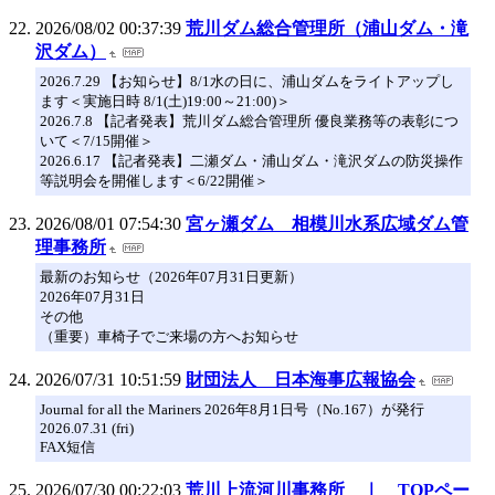
2026/08/02 00:37:39
荒川ダム総合管理所（浦山ダム・滝
沢ダム）
2026.7.29 【お知らせ】8/1水の日に、浦山ダムをライトアップし
ます＜実施日時 8/1(土)19:00～21:00)＞
2026.7.8 【記者発表】荒川ダム総合管理所 優良業務等の表彰につ
いて＜7/15開催＞
2026.6.17 【記者発表】二瀬ダム・浦山ダム・滝沢ダムの防災操作
等説明会を開催します＜6/22開催＞
2026/08/01 07:54:30
宮ヶ瀬ダム 相模川水系広域ダム管
理事務所
最新のお知らせ（2026年07月31日更新）
2026年07月31日
その他
（重要）車椅子でご来場の方へお知らせ
2026/07/31 10:51:59
財団法人 日本海事広報協会
Journal for all the Mariners 2026年8月1日号（No.167）が発行
2026.07.31 (fri)
FAX短信
2026/07/30 00:22:03
荒川上流河川事務所 ｜ TOPペー