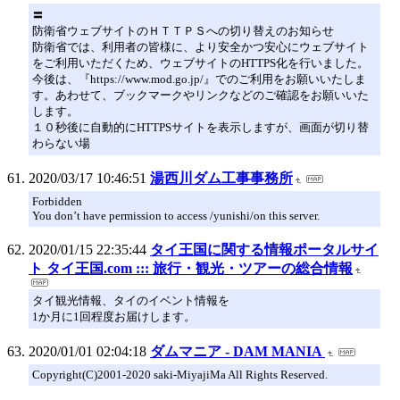
〓
防衛省ウェブサイトのＨＴＴＰＳへの切り替えのお知らせ
防衛省では、利用者の皆様に、より安全かつ安心にウェブサイト
をご利用いただくため、ウェブサイトのHTTPS化を行いました。
今後は、『https://www.mod.go.jp/』でのご利用をお願いいたしま
す。あわせて、ブックマークやリンクなどのご確認をお願いいた
します。
１０秒後に自動的にHTTPSサイトを表示しますが、画面が切り替
わらない場
2020/03/17 10:46:51
湯西川ダム工事事務所
Forbidden
You don’t have permission to access /yunishi/on this server.
2020/01/15 22:35:44
タイ王国に関する情報ポータルサイ
ト タイ王国.com ::: 旅行・観光・ツアーの総合情報
タイ観光情報、タイのイベント情報を
1か月に1回程度お届けします。
2020/01/01 02:04:18
ダムマニア - DAM MANIA
Copyright(C)2001-2020 saki-MiyajiMa All Rights Reserved.