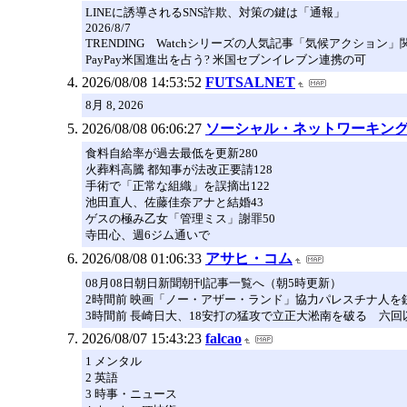
LINEに誘導されるSNS詐欺、対策の鍵は「通報」
2026/8/7
TRENDING Watchシリーズの人気記事「気候アクション」
PayPay米国進出を占う? 米国セブンイレブン連携の可
2026/08/08 14:53:52
FUTSALNET
8月 8, 2026
2026/08/08 06:06:27
ソーシャル・ネットワーキングサイト
食料自給率が過去最低を更新280
火葬料高騰 都知事が法改正要請128
手術で「正常な組織」を誤摘出122
池田直人、佐藤佳奈アナと結婚43
ゲスの極み乙女「管理ミス」謝罪50
寺田心、週6ジム通いで
2026/08/08 01:06:33
アサヒ・コム
08月08日朝日新聞朝刊記事一覧へ（朝5時更新）
2時間前 映画「ノー・アザー・ランド」協力パレスチナ人を
3時間前 長崎日大、18安打の猛攻で立正大淞南を破る 六
2026/08/07 15:43:23
falcao
1 メンタル
2 英語
3 時事・ニュース