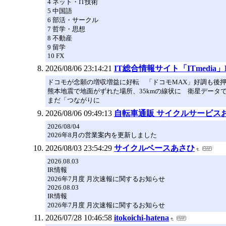
4 ネット・IT技術
5 中国語
6 部活・サークル
7 哲学・思想
8 不動産
9 留学
10 FX
2026/08/06 23:14:21
IT総合情報サイト「ITmedia」
ドコモが念願の増収増益に好転 「ドコモMAX」好調も後押
熊本地震で地面がずれた場所、35kmの線状に 衛星データ
まだ「つながりに
2026/08/06 09:49:13
自転車通販 サイクルサービス
2026/08/04
2026年8月の営業案内を更新しました
2026/08/03 23:54:29
サイクルベースあさひ
2026.08.03
IR情報
2026年7月度 月次速報に関するお知らせ
2026.08.03
IR情報
2026年7月度 月次速報に関するお知らせ
2026/07/28 10:46:58
itokoichi-hatena