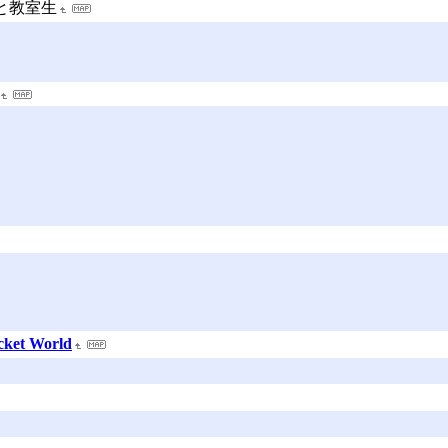
と教室生
et World