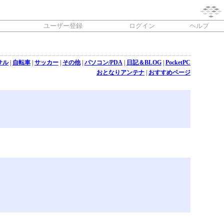
ユーザー登録
ログイン
ヘルプ
サル
|
自転車
|
サッカー
|
その他
|
パソコン/PDA
|
日記＆BLOG
|
PocketPC
おとなりアンテナ
|
おすすめページ