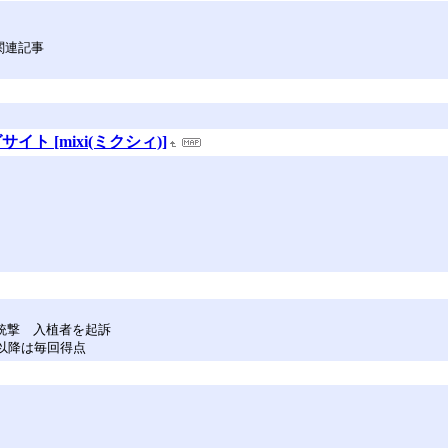
関連記事
 [mixi(ミクシィ)]
銃撃 入植者を起訴
回以降は毎回得点