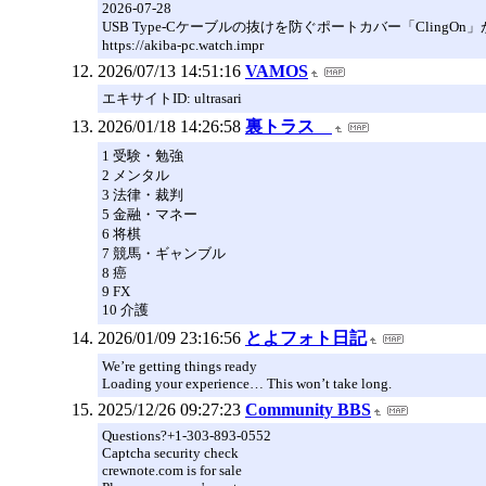
2026-07-28
USB Type-Cケーブルの抜けを防ぐポートカバー「ClingOn」が店頭販
https://akiba-pc.watch.impr
2026/07/13 14:51:16
VAMOS
エキサイトID: ultrasari
2026/01/18 14:26:58
裏トラス
1 受験・勉強
2 メンタル
3 法律・裁判
5 金融・マネー
6 将棋
7 競馬・ギャンブル
8 癌
9 FX
10 介護
2026/01/09 23:16:56
とよフォト日記
We’re getting things ready
Loading your experience… This won’t take long.
2025/12/26 09:27:23
Community BBS
Questions?+1-303-893-0552
Captcha security check
crewnote.com is for sale