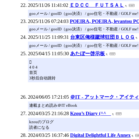
2025/11/26 11:41:02
ＥＤＣＣ ＦＵＴＳＡＬ
gooメール / gooID（goo決済） / goo住宅・不動産 / GOLF me!
2025/11/26 07:24:03
POEIRA, POEIRA, levantou P
gooメール / gooID（goo決済） / goo住宅・不動産 / GOLF me!
2025/11/25 11:09:31
台東区俺様蹴球狂団ＢＬＯＧ
gooメール / gooID（goo決済） / goo住宅・不動産 / GOLF me!
2025/04/15 11:05:30
あたぼー啓示板

4 0 4
首页
3秒后自动跳转
2024/06/05 17:21:05
＠IT - アットマーク・アイティ
連載まとめ読み＠IT eBook
2024/03/25 21:16:28
Kzou’s Diary (^^ゞ
kzouのブログ
読者になる
2024/03/25 16:37:46
Digital Delightful Life Annex