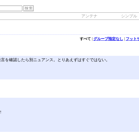
アンテナ
シンプル
すべて
|
グループ指定なし
|
フット
k CEO発言を確認したら別ニュアンス。とりあえずはすぐではない。
‼