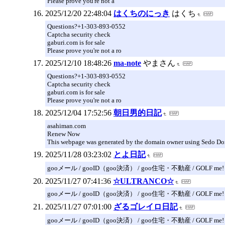
Please prove you're not a
2025/12/20 22:48:04
はくちのにっき
はくち
Questions?+1-303-893-0552
Captcha security check
gaburi.com is for sale
Please prove you're not a ro
2025/12/10 18:48:26
ma-note
やまさん
Questions?+1-303-893-0552
Captcha security check
gaburi.com is for sale
Please prove you're not a ro
2025/12/04 17:52:56
朝日男的日記
asahiman.com
Renew Now
This webpage was generated by the domain owner using Sedo Do
2025/11/28 03:23:02
とよ日記
gooメール / gooID（goo決済） / goo住宅・不動産 / GOLF me!
2025/11/27 07:41:36
☆ULTRANCO☆
gooメール / gooID（goo決済） / goo住宅・不動産 / GOLF me!
2025/11/27 07:01:00
ざるゴレイロ日記
gooメール / gooID（goo決済） / goo住宅・不動産 / GOLF me!