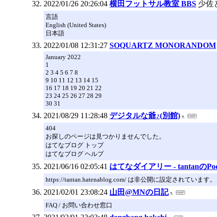
2022/01/26 20:26:04
横田フットサル教室 BBS
少佐
言語
English (United States)
日本語
2022/01/08 12:31:27
SOQUARTZ MONORANDOM
January 2022
1
2 3 4 5 6 7 8
9 10 11 12 13 14 15
16 17 18 19 20 21 22
23 24 25 26 27 28 29
30 31
2021/08/29 11:28:48
デジタルな爺♪(別館)
404
お探しのページは見つかりませんでした。
はてなブログ トップ
はてなブログ ヘルプ
2021/06/16 02:05:41
はてなダイアリー - tantanのPock
https://tantan.hatenablog.com/ は非公開に設定されています。
2021/02/01 23:08:24
山田@MNの日記
FAQ / お問い合わせ窓口