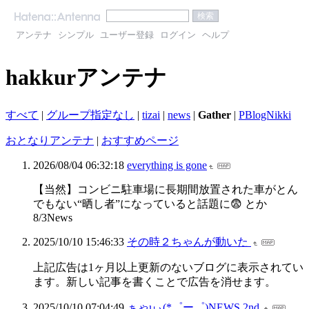
アンテナ
シンプル
ユーザー登録
ログイン
ヘルプ
hakkurアンテナ
すべて
|
グループ指定なし
|
tizai
|
news
|
Gather
|
PBlogNikki
おとなりアンテナ
|
おすすめページ
2026/08/04 06:32:18
everything is gone
【当然】コンビニ駐車場に長期間放置された車がとん
でもない“晒し者”になっていると話題に😨 とか
8/3News
2025/10/10 15:46:33
その時２ちゃんが動いた
上記広告は1ヶ月以上更新のないブログに表示されてい
ます。新しい記事を書くことで広告を消せます。
2025/10/10 07:04:49
ぁゃιぃ(*゜ー゜)NEWS 2nd