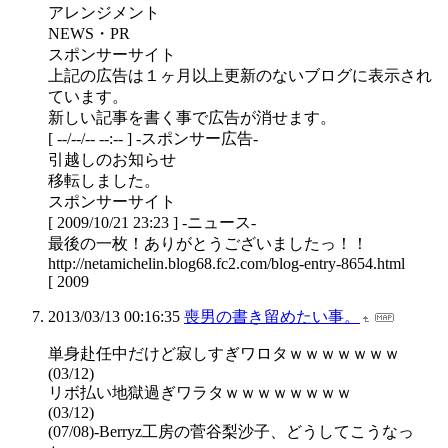
アレンジメント
NEWS・PR
スポンサーサイト
上記の広告は１ヶ月以上更新のないブログに表示され
ています。
新しい記事を書く事で広告が消せます。
[ --/--/-- --:-- ] -スポンサー広告-
引越しのお知らせ
移転しました。
スポンサーサイト
[ 2009/10/21 23:23 ] -ニュース-
最後の一枚！ありがとうございましたっ！！
http://netamichelin.blog68.fc2.com/blog-entry-8654.html
[ 2009
2013/03/13 00:16:35
喪男の書き留めたい事。
単身赴任中だけど寂しすぎワロタｗｗｗｗｗｗｗ
(03/12)
リボ払い地獄過ぎワラタｗｗｗｗｗｗｗｗ
(03/12)
(07/08)-Berryz工房の菅谷梨沙子、どうしてこうなっ