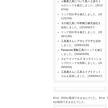
☆舶来工具について色々と語ろう
☆
のリンクを修正しました。(2011/
07/04)
リンク切れ等を修正しました。(20
11/07/04)
その他工具
に
中村精工株式会社
を
追加しました。(2010/06/17)
リンク切れ等を修正しました。(20
09/11/05)
工具屋さん
に
アサヒプラザ
を追加
しました。(2009/10/30)
Panasonic電動工具
のリンクを修正
しました。(2009/05/09)
スピードツールズ オンラインショ
ップ
のリンクを削除しました。(20
09/05/09)
工具屋さん
に
工具エイブイドット
コム
を追加しました。(2009/04/17)
Error : RSSが取得できませんでした。 Error : 
Sが取得できませんでした。