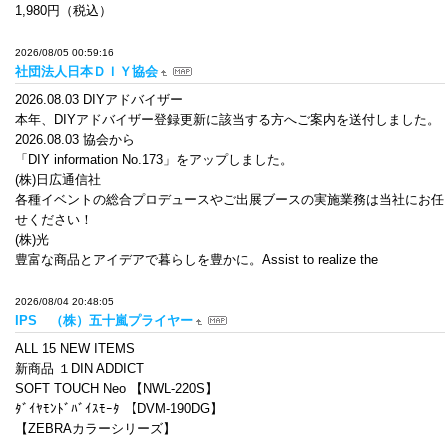
1,980円（税込）
2026/08/05 00:59:16
社団法人日本ＤＩＹ協会
2026.08.03 DIYアドバイザー
本年、DIYアドバイザー登録更新に該当する方へご案内を送付しました。
2026.08.03 協会から
「DIY information No.173」をアップしました。
(株)日広通信社
各種イベントの総合プロデュースやご出展ブースの実施業務は当社にお任
せください！
(株)光
豊富な商品とアイデアで暮らしを豊かに。Assist to realize the
2026/08/04 20:48:05
IPS （株）五十嵐プライヤー
ALL 15 NEW ITEMS
新商品 １DIN ADDICT
SOFT TOUCH Neo 【NWL-220S】
ﾀﾞｲﾔﾓﾝﾄﾞﾊﾞｲｽﾓｰﾀ 【DVM-190DG】
【ZEBRAカラーシリーズ】