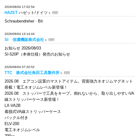
2026/08/04 17:02:54
HAZET
ハゼット/ドイツ
Schraubendreher ∙ Bit
2026/08/04 13:14:44
SI 信濃機販株式会社
お知らせ 2026/08/03
SI-520P（本体仕様）発売のお知らせ
2026/08/04 07:20:52
TTC 株式会社角田工具製作所
2026.08 エアコン設置のマストアイテム。背面強力ネオジムマグネット
搭載！電工ネオジムレベル新登場！
2026.08 ストッパーで工具をキープ。倒れないから、取り出しやすいVA
線ストリッパーケース新登場！
LX-VA2B
着脱式VA線ストリッパーケース
バックル付き
ELV-200
電工ネオジムレベル
200㎜