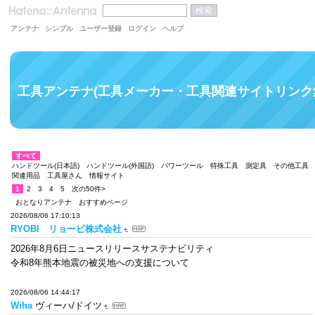
アンテナ
シンプル
ユーザー登録
ログイン
ヘルプ
工具アンテナ(工具メーカー・工具関連サイトリンク
すべて
ハンドツール(日本語)
ハンドツール(外国語)
パワーツール
特殊工具
測定具
その他工具
関連用品
工具屋さん
情報サイト
1
2
3
4
5
次の50件>
おとなりアンテナ
おすすめページ
2026/08/06 17:10:13
RYOBI リョービ株式会社
2026年8月6日ニュースリリースサステナビリティ
令和8年熊本地震の被災地への⽀援について
2026/08/06 14:44:17
Wiha
ヴィーハ/ドイツ