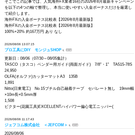
そこでこの記事では、人気海外FX業者16社の2026年8月最新キャンペーン
を以下の4つの軸で整理し、本当に使いやすい入金ボーナスだけを厳選し
て紹介します。
海外FXの入金ボーナス比較表【2026年8月最新版】
海外FXの入金ボーナス比較表【2026年8月最新版】
100%+20% 約167万円 あり なし
2026/08/06 13:07:15
プロ工具にDIY モンジュSHOP
更新日：08/06（07/30～08/05集計）
TASCO（タスコ）ベンダー用ガイド(両面ガイド) 7/8"・1" TA515-78S
24,950
OLFA(オルファ)カッターマットA3 135B
1,891
Nitto(日東電工) No.15ブチル自己融着テープ セパレート無し 19mm幅
×10m長×0.5mm厚
1,508
ビクター(花園工具)EXCELLENTハイパワー偏心電工ニッパー(
2026/08/06 11:17:43
ジェフコム株式会社 ＜JEFCOM＞
2026/08/06