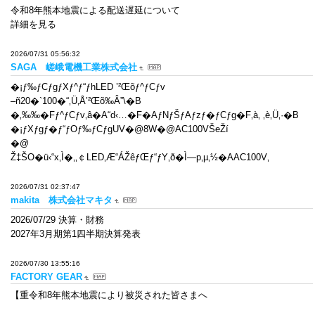
令和8年熊本地震による配送遅延について
詳細を見る
2026/07/31 05:56:32
SAGA 嵯峨電機工業株式会社
�¡ƒ‰ƒCƒgƒXƒ^ƒ“ƒhLED ’²Œõƒ^ƒCƒv
–ñ20�`100�“‚Ü‚Å’²Œõ‰Â”\�B
�‚‰‰�Fƒ^ƒCƒv‚â�A“d‹…�F�AƒNƒŠƒAƒzƒ�ƒCƒg�F‚à‚ ‚è‚Ü‚·�B
�¡ƒXƒgƒ�ƒ“ƒOƒ‰ƒCƒgUV�@8W�@AC100VŠeŽí
�@
Ž‡ŠO�ü‹­“x‚Ì�‚‚￠LED‚Æ“ÁŽêƒŒƒ“ƒY‚ð�Ì—p‚µ‚½�AAC100V‚
2026/07/31 02:37:47
makita 株式会社マキタ
2026/07/29 決算・財務
2027年3月期第1四半期決算発表
2026/07/30 13:55:16
FACTORY GEAR
【重令和8年熊本地震により被災された皆さまへ