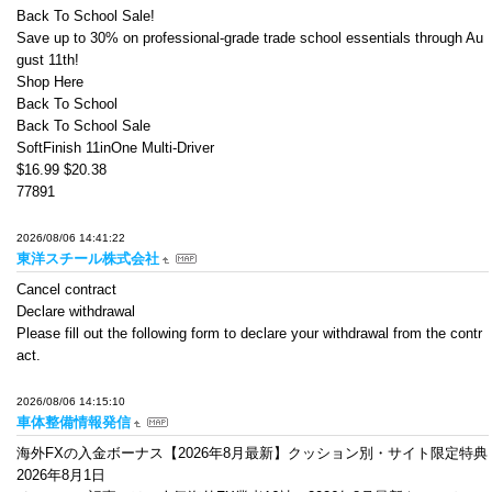
Back To School Sale!
Save up to 30% on professional-grade trade school essentials through Au
gust 11th!
Shop Here
Back To School
Back To School Sale
SoftFinish 11inOne Multi-Driver
$16.99 $20.38
77891
2026/08/06 14:41:22
東洋スチール株式会社
Cancel contract
Declare withdrawal
Please fill out the following form to declare your withdrawal from the contr
act.
2026/08/06 14:15:10
車体整備情報発信
海外FXの入金ボーナス【2026年8月最新】クッション別・サイト限定特典
2026年8月1日