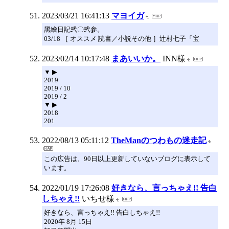
2023/03/21 16:41:13
マヨイガ
黑繪日記弐〇弐参。
03/18 ［ オススメ 読書／小説その他 ］辻村七子「宝
2023/02/14 10:17:48
まあいいか。
INN様
▼ ▶
2019
2019 / 10
2019 / 2
▼ ▶
2018
201
2022/08/13 05:11:12
TheManのつわもの迷走記
この広告は、90日以上更新していないブログに表示して
います。
2022/01/19 17:26:08
好きなら、言っちゃえ!! 告白
しちゃえ!!
いちせ様
好きなら、言っちゃえ!! 告白しちゃえ!!
2020年 8月 15日