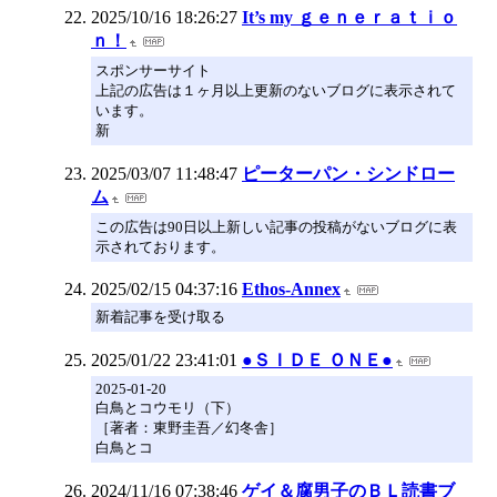
2025/10/16 18:26:27
It’s my ｇｅｎｅｒａｔｉｏ
ｎ！
スポンサーサイト
上記の広告は１ヶ月以上更新のないブログに表示されて
います。
新
2025/03/07 11:48:47
ピーターパン・シンドロー
ム
この広告は90日以上新しい記事の投稿がないブログに表
示されております。
2025/02/15 04:37:16
Ethos-Annex
新着記事を受け取る
2025/01/22 23:41:01
●ＳＩＤＥ ＯＮＥ●
2025-01-20
白鳥とコウモリ（下）
［著者：東野圭吾／幻冬舎］
白鳥とコ
2024/11/16 07:38:46
ゲイ＆腐男子のＢＬ読書ブ