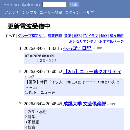
アンテナ
シンプル
ユーザー登録
ログイン
ヘルプ
更新電波受信中
すべて
|
グループ指定なし
|
読書感想
|
音楽
|
日記
|
TVドラマ
|
創作
|
諸々感想
おとなりアンテナ
|
おすすめページ
2026/08/06 11:32:15
へっぽこ日記
07≪2026.08≫09
- - - - - - 1 2 3 4 5 6 7
2026/08/06 10:40:52
【2ch】ニュー速クオリティ
【画像】休日ドイツ人「海に来たぞーー！！海といえば
～～w」
1: 以下、ニュー速
2026/08/04 20:48:45
成蹊大学 文芸倶楽部
1 哲学・思想
2 科学
3 不動産
4 投資