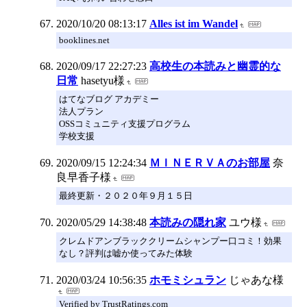
2020/10/20 08:13:17
Alles ist im Wandel
booklines.net
2020/09/17 22:27:23
高校生の本読みと幽霊的な
日常
hasetyu様
はてなブログ アカデミー
法人プラン
OSSコミュニティ支援プログラム
学校支援
2020/09/15 12:24:34
ＭＩＮＥＲＶＡのお部屋
奈
良早香子様
最終更新・２０２０年９月１５日
2020/05/29 14:38:48
本読みの隠れ家
ユウ様
クレムドアンブラッククリームシャンプー口コミ！効果
なし？評判は嘘か使ってみた体験
2020/03/24 10:56:35
ホモミシュラン
じゃあな様
Verified by TrustRatings.com