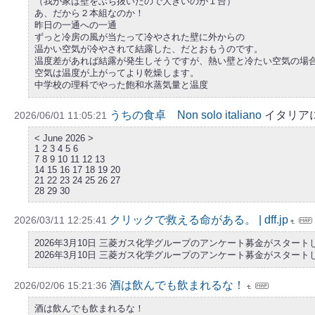
（我が家は壁をぶち抜いたので大きいのが１台）
あ、だから２本組なのか！
昨日の一通への一通
ずっと冷房の風が当たって冷やされた壁に外からの
温かい空気が冷やされて結露した、だとおもうのです。
温度差があれば結露が発生しそうですが、熱い壁と冷たい空気の場
空気は温度が上がってより乾燥します。
中学校の理科でやった飽和水蒸気量と温度
うちの食卓 Non solo italiano
イタリアに
2026/06/01 11:05:21
< June 2026 >
1 2 3 4 5 6
7 8 9 10 11 12 13
14 15 16 17 18 19 20
21 22 23 24 25 26 27
28 29 30
クリックで救える命がある。 | dff.jp
2026/03/11 12:25:41
2026年3月10日 三菱ガス化学グループのアンケート募金がスタート
2026年3月10日 三菱ガス化学グループのアンケート募金がスタート
酒は飲んでも飲まれるな！
2026/02/06 15:21:36
酒は飲んでも飲まれるな！