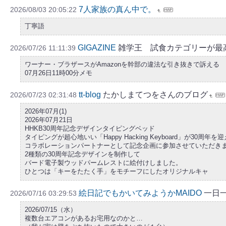
7人家族の真ん中で。
2026/08/03 20:05:22
丁寧語
GIGAZINE
雑学王 試食カテゴリーが最
2026/07/26 11:11:39
ワーナー・ブラザースがAmazonを幹部の違法な引き抜きで訴える
07月26日11時00分メモ
tt-blog
たかしまてつをさんのブログ
2026/07/23 02:31:48
2026年07月(1)
2026年07月21日
HHKB30周年記念デザインタイピングベッド
タイピングが超心地いい「Happy Hacking Keyboard」が30周年を
コラボレーションパートナーとして記念企画に参加させていただき
2種類の30周年記念デザインを制作して
バード電子製ウッドパームレストに絵付けしました。
ひとつは「キーをたたく手」をモチーフにしたオリジナルキャ
絵日記でもかいてみようかMAIDO
一日
2026/07/16 03:29:53
2026/07/15（水）
複数台エアコンがあるお宅用なのかと…