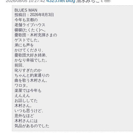
4325.net blog
清水みちこ
2026/08/05 10:27:42
BLUES MAN
投稿日：2026年8月3日
今年も京都の
老舗ライブハウス
磔磔(たくたく)へ。
憂歌団・木村充揮さまの
ゲストでした。
弟にも声を
かけてくださり、
憂歌団大好き姉弟、
かなり幸福でした。
前回、
叱りすぎたのか
ちゃんと約束通りの
曲を歌う木村さん。
ワロタ。
楽屋では今年も
えんえん
お話ししてた
木村さん。
いつも思うけど、
意外なほど
木村さんには
気品があるのでした