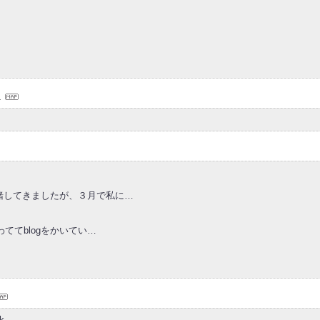
緒してきましたが、３月で私に…
ててblogをかいてい…
k.