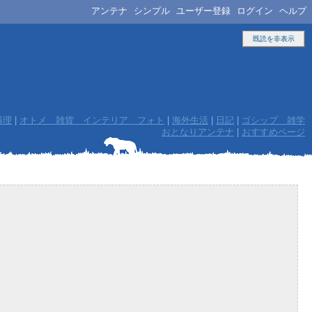
アンテナ
シンプル
ユーザー登録
ログイン
ヘルプ
既読を非表示
料理
|
オトメ 雑貨 インテリア フォト
|
海外生活
|
日記
|
ゴシップ 雑学
おとなりアンテナ
|
おすすめページ