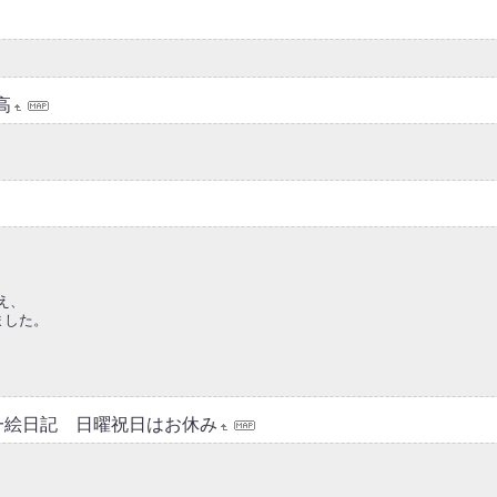
高
迎え、
ました。
一絵日記 日曜祝日はお休み