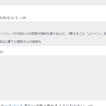
られちゃう
ムーミン』の小説からの言葉や挿絵を盛り込んだ、1冊まるごと『ムーミン』仕
の葉山に建てた堀部さんの自邸を
 クックパッド
見ないで色々作れるようになりたい