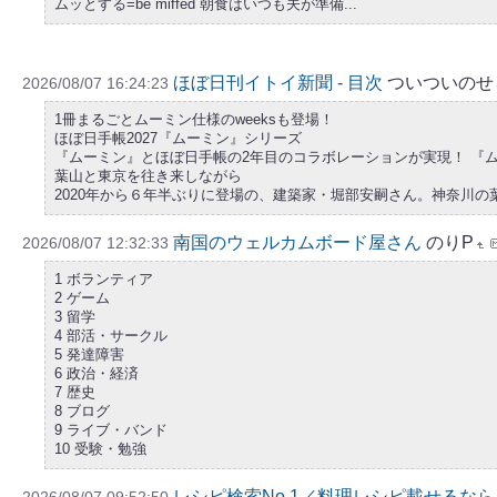
ムッとする=be miffed 朝食はいつも夫が準備...
ほぼ日刊イトイ新聞 - 目次
ついついのせ
2026/08/07 16:24:23
1冊まるごとムーミン仕様のweeksも登場！
ほぼ日手帳2027『ムーミン』シリーズ
『ムーミン』とほぼ日手帳の2年目のコラボレーションが実現！ 『
葉山と東京を往き来しながら
2020年から６年半ぶりに登場の、建築家・堀部安嗣さん。神奈川
南国のウェルカムボード屋さん
のりP
2026/08/07 12:32:33
1 ボランティア
2 ゲーム
3 留学
4 部活・サークル
5 発達障害
6 政治・経済
7 歴史
8 ブログ
9 ライブ・バンド
10 受験・勉強
レシピ検索No.1／料理レシピ載せるなら