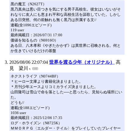
黒の魔王（N2627T）
黒乃真央は悪い目つきを気にする男子高校生。彼女はいないがそ
れなりに友人にも恵まれ平和な高校生活を謳歌していた。しかし
ある日突然、何の前触れも無く黒乃は所属する文//
連載(全1096エピソード)
119 user
最終掲載日：2026/07/31 17:00
価値を知るもの（N6916O）
ある日、八木孝和《やぎたかかず》は異世界に召喚される。何と
か生きていけるだけの基盤
2026/08/06 22:07:04
世界を渡る少年（オリジナル）
高
見 梁川
ネクストライフ（N0744BF）
＊ヒーロー文庫より書籍化決まりました。
＊月刊少年エースよりコミカライズ決まりました。
山田隆司は雪山で命を落とした──と思ったら、見知らぬ場所にい
た。
どうも//
連載(全188エピソード)
1036 user
最終掲載日：2025/12/06 17:35
ログ・ホライズン（N8725K）
ＭＭＯＲＰＧ〈エルダー・テイル〉をプレイしていたプレイヤー