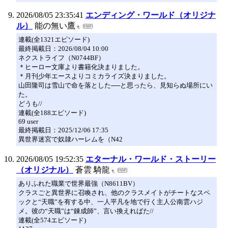
2026/08/05 23:35:41
エンディング・ワールド（オリジナ
ル）
能の無い鷹
連載(全1321エピソード)
最終掲載日：2026/08/04 10:00
ネクストライフ（N0744BF）
＊ヒーロー文庫より書籍化決まりました。
＊月刊少年エースよりコミカライズ決まりました。
山田隆司は雪山で命を落とした──と思ったら、見知らぬ場所にい
た。
どうも//
連載(全188エピソード)
69 user
最終掲載日：2025/12/06 17:35
異世界迷宮で奴隷ハーレムを（N42
2026/08/05 19:52:35
エターナル・ワールド・ストーリー
（オリジナル）
蒼雲 騎龍
ありふれた職業で世界最強（N8611BV）
クラスごと異世界に召喚され、他のクラスメイトがチートなスペ
ックと“天職”を有する中、一人平凡を地で行く主人公南雲ハジ
メ。彼の“天職”は“錬成師”、言い換えればた//
連載(全574エピソード)