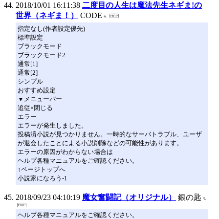
2018/10/01 16:11:38
二度目の人生は魔法先生ネギま!の
世界（ネギま！）
CODE
指定なし(作者設定優先)
標準設定
ブラックモード
ブラックモード2
通常[1]
通常[2]
シンプル
おすすめ設定
▼メニューバー
追従×閉じる
エラー
エラーが発生しました。
投稿済小説が見つかりません。一時的なサーバトラブル、ユーザ
が退会したことによる小説削除などの可能性があります。
エラーの原因がわからない場合は
ヘルプ各種マニュアルをご確認ください。
↑ページトップへ
小説家になろう-1
2018/09/23 04:10:19
魔女奮闘記（オリジナル）
銀の匙
ヘルプ各種マニュアルをご確認ください。