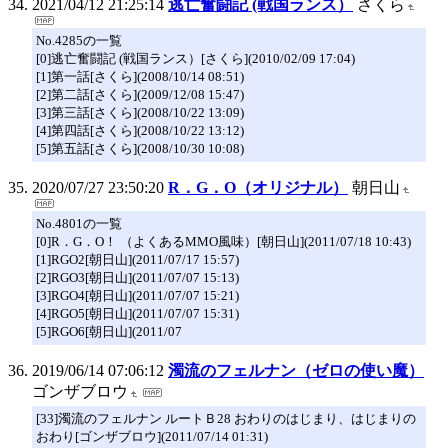
2021/04/12 21:25:14
逃亡奮闘記 (戦国ランス）
さくら
No.4285の一覧
[0]逃亡奮闘記 (戦国ランス）[さくら](2010/02/09 17:04)
[1]第一話[さくら](2008/10/14 08:51)
[2]第二話[さくら](2009/12/08 15:47)
[3]第三話[さくら](2008/10/22 13:09)
[4]第四話[さくら](2008/10/22 13:12)
[5]第五話[さくら](2008/10/30 10:08)
2020/07/27 23:50:20
R．G．O（オリジナル）
朝日山
No.4801の一覧
[0]R．G．O！ （よくあるMMO風味）[朝日山](2011/07/18 10:43)
[1]RGO2[朝日山](2011/07/17 15:57)
[2]RGO3[朝日山](2011/07/07 15:13)
[3]RGO4[朝日山](2011/07/07 15:21)
[4]RGO5[朝日山](2011/07/07 15:31)
[5]RGO6[朝日山](2011/07
2019/06/14 07:06:12
濁流のフェルナン（ゼロの使い魔）
ゴンザブロウ
[33]濁流のフェルナン ルートＢ28 おわりのはじまり、はじまりの
おわり[ゴンザブロウ](2011/07/14 01:31)