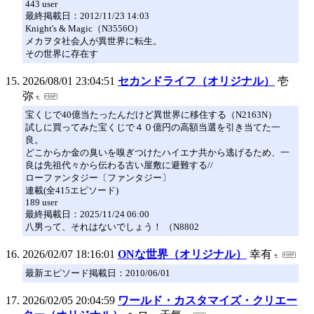
443 user
最終掲載日：2012/11/23 14:03
Knight's & Magic（N3556O）
メカヲタ社会人が異世界に転生。
その世界に存在す
2026/08/01 23:04:51
セカンドライフ（オリジナル）
壱
弥
宝くじで40億当たったんだけど異世界に移住する（N2163N）
試しに買ってみた宝くじで４０億円の高額当選を引き当てた一
良。
どこからか金の臭いを嗅ぎつけたハイエナ共から逃げるため、一
良は先祖代々から伝わる古い屋敷に避難する//
ローファンタジー〔ファンタジー〕
連載(全415エピソード)
189 user
最終掲載日：2025/11/24 06:00
八男って、それはないでしょう！ （N8802
2026/02/07 18:16:01
ONな世界（オリジナル）
幸有
最新エピソード掲載日：2010/06/01
2026/02/05 20:04:59
ワールド・カスタマイズ・クリエー