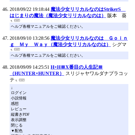
2018/09/22 19:18:44
魔法少女リリカルなのはStrikerS
はじまりの魔法（魔法少女リリカルなのは）
阪本 葵
ヘルプ各種マニュアルをご確認ください。
2018/09/10 13:28:56
魔法少女リリカルなのは Ｇｏｉｎ
ｇ Ｍｙ Ｗａｙ（魔法少女リリカルなのは）
シグマ
ヘルプ各種マニュアルをご確認ください。
2018/09/09 14:25:51
H×H〓X番目の人生記〓
（HUNTER×HUNTER）
スリジャヤワルダナプラコッ
テ
↓
ログイン
小説情報
感想
レビュー
縦書きPDF
表示調整
閉じる
▼配色