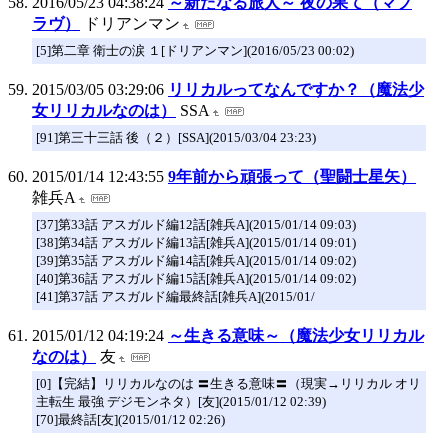
2016/05/23 04:38:24
～新たなる旅人～ 夜の果て（マブ
ラヴ）
ドリアンマン
[5]第二章 衛士の涙 １[ドリアンマン](2016/05/23 00:02)
2015/03/05 03:29:06
リリカルってなんですか？（魔法少
女リリカルなのは）
SSA
[91]第三十三話 後（２）[SSA](2015/03/04 23:23)
2015/01/14 12:43:55
9年前から頑張って（聖闘士星矢）
雑兵A
[37]第33話 アスガルド編12話[雑兵A](2015/01/14 09:03)
[38]第34話 アスガルド編13話[雑兵A](2015/01/14 09:01)
[39]第35話 アスガルド編14話[雑兵A](2015/01/14 09:02)
[40]第36話 アスガルド編15話[雑兵A](2015/01/14 09:02)
[41]第37話 アスガルド編最終話[雑兵A](2015/01/
2015/01/12 04:19:24
～生きる意味～（魔法少女リリカル
なのは）
友
[0]【完結】リリカルなのは 〓生きる意味〓（現実→リリカル オリ
主転生 最強 デジモンネタ）[友](2015/01/12 02:39)
[70]最終話[友](2015/01/12 02:26)