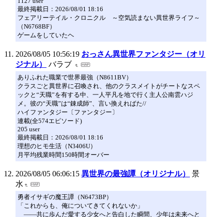
1127 user
最終掲載日：2026/08/01 18:16
フェアリーテイル・クロニクル ～空気読まない異世界ライフ～
（N6768BF）
ゲームをしていたヘ
2026/08/05 10:56:19
おっさん異世界ファンタジー（オリ
ジナル）
バラブ
ありふれた職業で世界最強（N8611BV）
クラスごと異世界に召喚され、他のクラスメイトがチートなスペ
ックと“天職”を有する中、一人平凡を地で行く主人公南雲ハジ
メ。彼の“天職”は“錬成師”、言い換えればた//
ハイファンタジー〔ファンタジー〕
連載(全574エピソード)
205 user
最終掲載日：2026/08/01 18:16
理想のヒモ生活（N3406U）
月平均残業時間150時間オーバー
2026/08/05 06:06:15
異世界の最強譚（オリジナル）
景
水
勇者イサギの魔王譚（N6473BP）
「これからも、俺についてきてくれないか」
――共に歩んだ愛する少女へと告白した瞬間、少年は未来へと