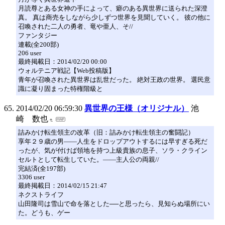
月読尊とある女神の手によって、癖のある異世界に送られた深澄
真。 真は商売をしながら少しずつ世界を見聞していく。 彼の他に
召喚された二人の勇者、竜や亜人、そ//
ファンタジー
連載(全200部)
206 user
最終掲載日：2014/02/20 00:00
ウォルテニア戦記【Web投稿版】
青年が召喚された異世界は乱世だった。 絶対王政の世界。 選民意
識に凝り固まった特権階級と
2014/02/20 06:59:30
異世界の王様（オリジナル）
池
崎 数也
詰みかけ転生領主の改革（旧：詰みかけ転生領主の奮闘記）
享年２９歳の男――人生をドロップアウトするには早すぎる死だ
ったが、気が付けば領地を持つ上級貴族の息子、ソラ・クライン
セルトとして転生していた。――主人公の両親//
完結済(全197部)
3306 user
最終掲載日：2014/02/15 21:47
ネクストライフ
山田隆司は雪山で命を落とした──と思ったら、見知らぬ場所にい
た。どうも、ゲー