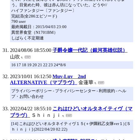
う。目覚めた時、彼は赤ん坊になっていた。どうや//
ハイファンタジー〔ファンタジー〕
完結済(全286エピソード)
790 user
最終掲載日：2015/04/03 23:00
異世界食堂（N1701BM）
しばらく不定期連
2024/08/06 18:55:00
子爵令嬢一代記（銀河英雄伝説）
山吹
16 17 18 19 20 21 22 23 24*8/6
2023/10/01 16:12:50
Muv-Luv 2nd
ALTERNATIVE（マブラヴ）
金蓮華
プライバシーポリシー - プライバシーセンター - 利用規約 - ヘル
プ・お問い合わせ
2022/04/22 18:55:10
これはひどいオルタネイティヴ（マ
ブラヴ）
Ｓｈｉｎｊｉ
[14] これはひどいオルタネイティヴ１５(＋伊隅戦乙女隊ver１) [Ｓ
ｈｉｎｊｉ] (2022/04/20 02:22)