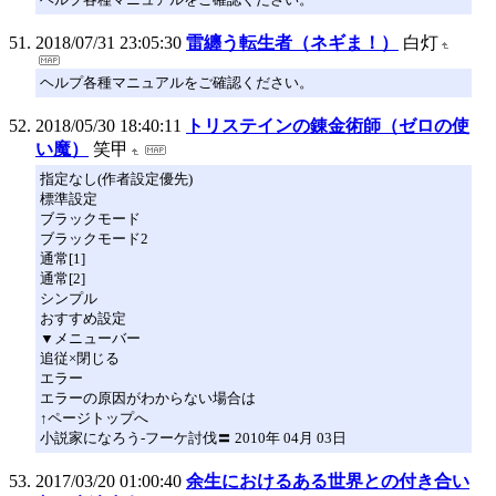
2018/07/31 23:05:30
雷纏う転生者（ネギま！）
白灯
ヘルプ各種マニュアルをご確認ください。
2018/05/30 18:40:11
トリステインの錬金術師（ゼロの使
い魔）
笑甲
指定なし(作者設定優先)
標準設定
ブラックモード
ブラックモード2
通常[1]
通常[2]
シンプル
おすすめ設定
▼メニューバー
追従×閉じる
エラー
エラーの原因がわからない場合は
↑ページトップへ
小説家になろう-フーケ討伐〓 2010年 04月 03日
2017/03/20 01:00:40
余生におけるある世界との付き合い