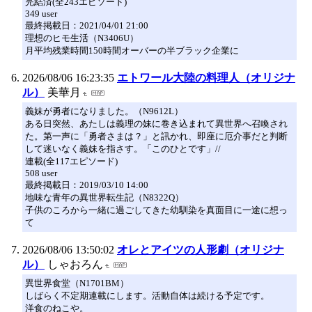
完結済(全243エピソード)
349 user
最終掲載日：2021/04/01 21:00
理想のヒモ生活（N3406U）
月平均残業時間150時間オーバーの半ブラック企業に
2026/08/06 16:23:35
エトワール大陸の料理人（オリジナ
ル）
美華月
義妹が勇者になりました。（N9612L）
ある日突然、あたしは義理の妹に巻き込まれて異世界へ召喚され
た。第一声に「勇者さまは？」と訊かれ、即座に厄介事だと判断
して迷いなく義妹を指さす。「このひとです」//
連載(全117エピソード)
508 user
最終掲載日：2019/03/10 14:00
地味な青年の異世界転生記（N8322Q）
子供のころから一緒に過ごしてきた幼馴染を真面目に一途に想っ
て
2026/08/06 13:50:02
オレとアイツの人形劇（オリジナ
ル）
しゃおろん
異世界食堂（N1701BM）
しばらく不定期連載にします。活動自体は続ける予定です。
洋食のねこや。