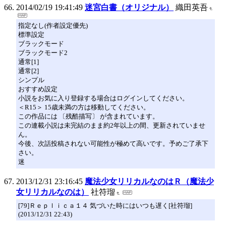
2014/02/19 19:41:49
迷宮白書（オリジナル）
織田英吾
指定なし(作者設定優先)
標準設定
ブラックモード
ブラックモード2
通常[1]
通常[2]
シンプル
おすすめ設定
小説をお気に入り登録する場合はログインしてください。
＜R15＞ 15歳未満の方は移動してください。
この作品には 〔残酷描写〕 が含まれています。
この連載小説は未完結のまま約2年以上の間、更新されていませ
ん。
今後、次話投稿されない可能性が極めて高いです。予めご了承下
さい。
迷
2013/12/31 23:16:45
魔法少女リリカルなのはＲ（魔法少
女リリカルなのは）
社符瑠
[79]Ｒｅｐｌｉｃａ１４ 気づいた時にはいつも遅く[社符瑠]
(2013/12/31 22:43)