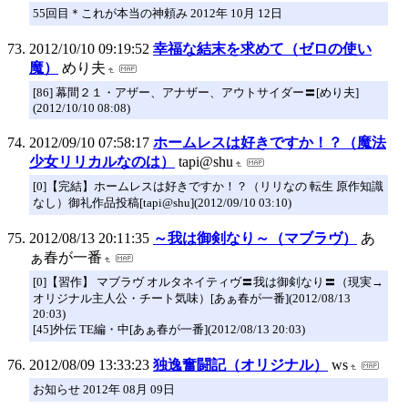
55回目＊これが本当の神頼み 2012年 10月 12日
2012/10/10 09:19:52
幸福な結末を求めて（ゼロの使い
魔）
めり夫
[86] 幕間２１・アザー、アナザー、アウトサイダー〓[めり夫]
(2012/10/10 08:08)
2012/09/10 07:58:17
ホームレスは好きですか！？（魔法
少女リリカルなのは）
tapi@shu
[0]【完結】ホームレスは好きですか！？（リリなの 転生 原作知識
なし）御礼作品投稿[tapi@shu](2012/09/10 03:10)
2012/08/13 20:11:35
～我は御剣なり～（マブラヴ）
あ
ぁ春が一番
[0]【習作】 マブラヴ オルタネイティヴ〓我は御剣なり〓（現実→
オリジナル主人公・チート気味）[あぁ春が一番](2012/08/13
20:03)
[45]外伝 TE編・中[あぁ春が一番](2012/08/13 20:03)
2012/08/09 13:33:23
独逸奮闘記（オリジナル）
ws
お知らせ 2012年 08月 09日