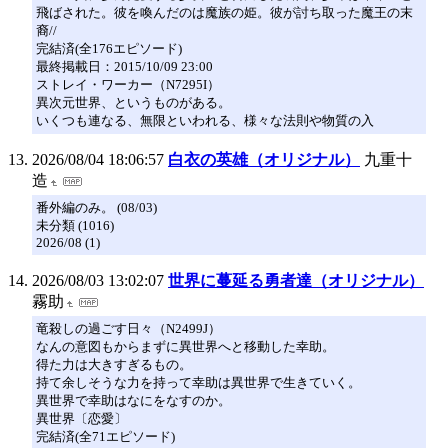
飛ばされた。彼を喚んだのは魔族の姫。彼が討ち取った魔王の末
裔//
完結済(全176エピソード)
最終掲載日：2015/10/09 23:00
ストレイ・ワーカー（N7295I）
異次元世界、というものがある。
いくつも連なる、無限といわれる、様々な法則や物質の入
2026/08/04 18:06:57
白衣の英雄（オリジナル）
九重十
造
番外編のみ。 (08/03)
未分類 (1016)
2026/08 (1)
2026/08/03 13:02:07
世界に蔓延る勇者達（オリジナル）
霧助
竜殺しの過ごす日々（N2499J）
なんの意図もからまずに異世界へと移動した幸助。
得た力は大きすぎるもの。
持て余しそうな力を持って幸助は異世界で生きていく。
異世界で幸助はなにをなすのか。
異世界〔恋愛〕
完結済(全71エピソード)