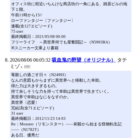
オフィス街に程近いちんけな商店街の一角にある、雑居ビルの地
下１階。
午前11時から15//
ローファンタジー〔ファンタジー〕
連載(全127エピソード)
75 user
最終掲載日：2021/05/08 00:00
フリーライフ ～異世界何でも屋奮闘記～（N5993BA）
※スニーカー文庫より書籍
2026/08/06 06:05:32
吸血鬼の野望（オリジナル）
タテ
ミゾ
竜殺しの過ごす日々（N2499J）
なんの意図もからまずに異世界へと移動した幸助。
得た力は大きすぎるもの。
持て余しそうな力を持って幸助は異世界で生きていく。
異世界で幸助はなにをなすのか。
異世界〔恋愛〕
完結済(全71エピソード)
31 user
最終掲載日：2012/11/23 14:03
Re：Monster（リモンスター）――刺殺から始まる怪物転生記
――（N1782T）
ある日、優秀だ