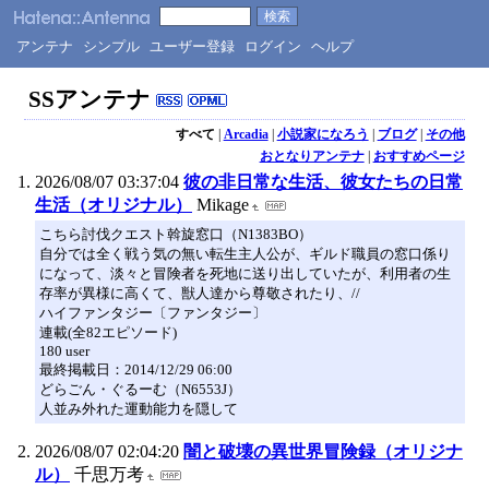
アンテナ
シンプル
ユーザー登録
ログイン
ヘルプ
SSアンテナ
すべて
|
Arcadia
|
小説家になろう
|
ブログ
|
その他
おとなりアンテナ
|
おすすめページ
2026/08/07 03:37:04
彼の非日常な生活、彼女たちの日常
生活（オリジナル）
Mikage
こちら討伐クエスト斡旋窓口（N1383BO）
自分では全く戦う気の無い転生主人公が、ギルド職員の窓口係り
になって、淡々と冒険者を死地に送り出していたが、利用者の生
存率が異様に高くて、獣人達から尊敬されたり、//
ハイファンタジー〔ファンタジー〕
連載(全82エピソード)
180 user
最終掲載日：2014/12/29 06:00
どらごん・ぐるーむ（N6553J）
人並み外れた運動能力を隠して
2026/08/07 02:04:20
闇と破壊の異世界冒険録（オリジナ
ル）
千思万考