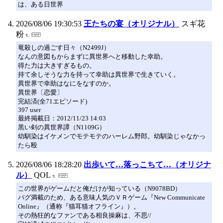
は、ある日世界
2026/08/06 19:30:53
王たちの宴（オリジナル）
スギ花
粉
竜殺しの過ごす日々（N2499J）
なんの意図もからまずに異世界へと移動した幸助。
得た力は大きすぎるもの。
持て余しそうな力を持って幸助は異世界で生きていく。
異世界で幸助はなにをなすのか。
異世界〔恋愛〕
完結済(全71エピソード)
397 user
最終掲載日：2012/11/23 14:03
黒い剣の異世界譚（N1109G）
幼馴染はイケメンでモテモテのハーレム野郎。幼馴染じゃなかっ
たら殴
2026/08/06 18:28:20
出歩いて…落っこちて…（オリジナ
ル）
QOL
この世界がゲームだと俺だけが知っている（N9078BD）
バグ満載のため、ある意味人気のＶＲゲーム『New Communicate
Online』（通称『猫耳猫オフライン』）。
その熱狂的なファンである相良操麻は、不思//