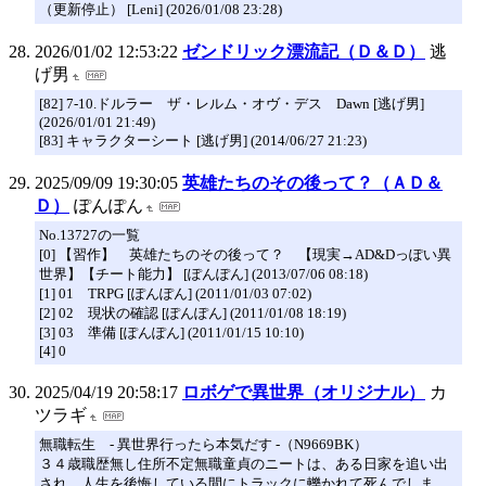
（更新停止） [Leni] (2026/01/08 23:28)
2026/01/02 12:53:22
ゼンドリック漂流記（Ｄ＆Ｄ）
逃
げ男
[82] 7-10.ドルラー ザ・レルム・オヴ・デス Dawn [逃げ男]
(2026/01/01 21:49)
[83] キャラクターシート [逃げ男] (2014/06/27 21:23)
2025/09/09 19:30:05
英雄たちのその後って？（ＡＤ＆
Ｄ）
ぽんぽん
No.13727の一覧
[0] 【習作】 英雄たちのその後って？ 【現実→AD&Dっぽい異
世界】【チート能力】 [ぽんぽん] (2013/07/06 08:18)
[1] 01 TRPG [ぽんぽん] (2011/01/03 07:02)
[2] 02 現状の確認 [ぽんぽん] (2011/01/08 18:19)
[3] 03 準備 [ぽんぽん] (2011/01/15 10:10)
[4] 0
2025/04/19 20:58:17
ロボゲで異世界（オリジナル）
カ
ツラギ
無職転生 - 異世界行ったら本気だす -（N9669BK）
３４歳職歴無し住所不定無職童貞のニートは、ある日家を追い出
され、人生を後悔している間にトラックに轢かれて死んでしま