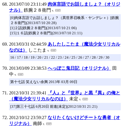
2013/07/10 23:11:49
肉体言語でお話しましょ？（オリジ
ナル）
鉄腕２８衛門
[0]肉体言語でお話しましょ？（異世界召喚系・ヤンデレ＋）[鉄腕
２８衛門](2013/07/10 20:28)
[1]２話[鉄腕２８衛門](2013/07/10 21:06)
[15]１６話[鉄腕２８衛門](2013/07/10 21:11)
2013/03/31 02:44:59
あしたしこたま（魔法少女リリカル
なのは）
しこたま
16 / 17 / 18 / 19 / 20 / 21 / 22 / 23 / 24 / 25 / 26 / 27 / 28 / 29 / 30
2013/03/09 23:38:53
へっぽこ鬼日記（オリジナル）
田
中
第十七話 笑えない余興 2013年 03月 09日
2012/10/31 21:39:41
『人』と『世界』と黒『異』の俺と
（魔法少女リリカルなのは）
未定
[37]第三十七話 6月20日 前進[未定](2012/10/31 21:21)
2012/10/12 23:59:27
なりたくないけどチートな勇者（オ
リジナル）
南師