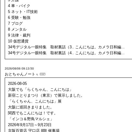
4 車・バイク
5 ネット・IT技術
6 受験・勉強
7 ブログ
8 メンタル
9 法律・裁判
10 仮想通貨
34号デジタル一眼特集 取材裏話（3.. こんにちは。カメラ日和編...
34号デジタル一眼特集 取材裏話（4.. こんにちは。カメラ日和編...
2026/08/06 09:13:50
おとちゃんノート
2026-08-05
大阪でも「らくちゃん、こんにちは」
新宿ことりまつり（東京）で展示しました。
「らくちゃん、こんにちは」展
大阪に巡回きまりました。
関西でもこんにちは！です。
「インコ＆野鳥マルシェ」
2026年9月17日～9月23日
京阪百貨店 守口店 8階 催事場