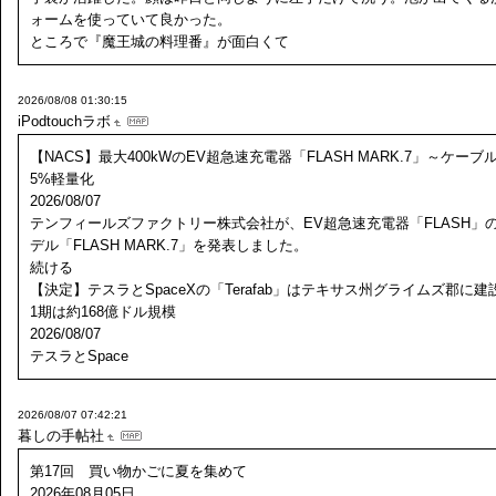
ォームを使っていて良かった。
ところで『魔王城の料理番』が面白くて
2026/08/08 01:30:15
iPodtouchラボ
【NACS】最大400kWのEV超急速充電器「FLASH MARK.7」～ケーブ
5%軽量化
2026/08/07
テンフィールズファクトリー株式会社が、EV超急速充電器「FLASH」
デル「FLASH MARK.7」を発表しました。
続ける
【決定】テスラとSpaceXの「Terafab」はテキサス州グライムズ郡に建
1期は約168億ドル規模
2026/08/07
テスラとSpace
2026/08/07 07:42:21
暮しの手帖社
第17回 買い物かごに夏を集めて
2026年08月05日