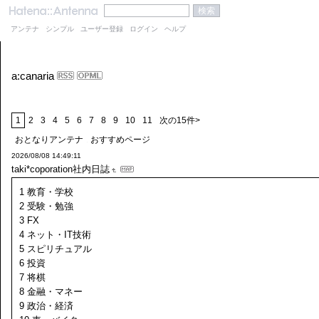
アンテナ
シンプル
ユーザー登録
ログイン
ヘルプ
a:canaria
1
2
3
4
5
6
7
8
9
10
11
次の15件>
おとなりアンテナ
おすすめページ
2026/08/08 14:49:11
taki*coporation社内日誌
1 教育・学校
2 受験・勉強
3 FX
4 ネット・IT技術
5 スピリチュアル
6 投資
7 将棋
8 金融・マネー
9 政治・経済