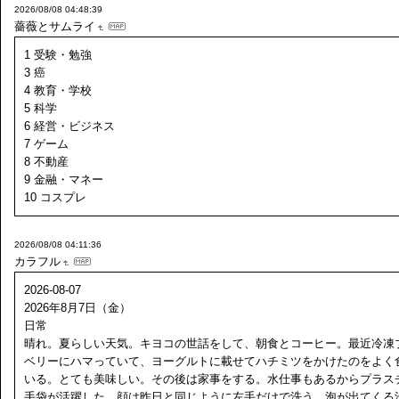
2026/08/08 04:48:39
薔薇とサムライ
1 受験・勉強
3 癌
4 教育・学校
5 科学
6 経営・ビジネス
7 ゲーム
8 不動産
9 金融・マネー
10 コスプレ
2026/08/08 04:11:36
カラフル
2026-08-07
2026年8月7日（金）
日常
晴れ。夏らしい天気。キヨコの世話をして、朝食とコーヒー。最近冷凍
ベリーにハマっていて、ヨーグルトに載せてハチミツをかけたのをよく
いる。とても美味しい。その後は家事をする。水仕事もあるからプラス
手袋が活躍した。顔は昨日と同じように左手だけで洗う。泡が出てくる