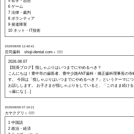
5 哲学・思想
6 ゲーム
7 法律・裁判
8 ボランティア
9 発達障害
10 ネット・IT技術
2026/08/08 12:48:41
庄司歯科 shoji-dental.com
2026.08.07
【院長ブログ】指しゃぶりはいつまでにやめるべき？
こんにちは！豊中市の歯医者、豊中少路ANT歯科・矯正歯科理事長の寺
す。 今回は「指しゃぶりはいつまでにやめるべき？」というテーマにつ
お話しします。 お子さまが指しゃぶりをしていると、「このまま続ける
っ歯にな […]
2026/08/08 07:19:21
カヤクグリ
1 中国語
2 政治・経済