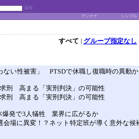
アンテナ
シンプル
すべて
|
グループ指定なし
わない性被害」 PTSDで休職し復職時の異動
年求刑 高まる「実刑判決」の可能性
年求刑 高まる「実刑判決」の可能性
本爆発で3人犠牲 業界に広がるか
選会場に異変！？ネット特定班が導く意外な候