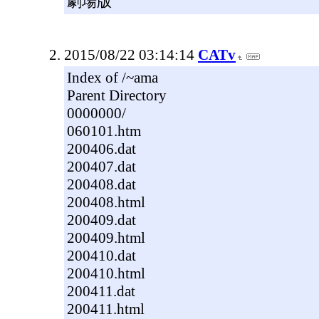
劇場版
2015/08/22 03:14:14
CATv
Index of /~ama
Parent Directory
0000000/
060101.htm
200406.dat
200407.dat
200408.dat
200408.html
200409.dat
200409.html
200410.dat
200410.html
200411.dat
200411.html