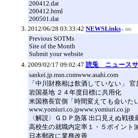
200412.dat
200412.html
200501.dat
2012/06/28 03:33:42
NEWSLinks
Previous SOTMs
Site of the Month
Submit your website
2009/02/17 09:02:47
読兎 ニュース
sankei.jp.msn.comwww.asahi.com
「中川財務相は飲酒していない」 官
岩国基地 ２４年度目標に共用化
米国務長官側「時間変えても会いた
www.yomiuri.co.jpwww.yomiuri.co.jp
〈解説〉ＧＤＰ急落 出口見えぬ戦後
高校生の就職内定率１・５ポイント
日本郵政に業務改善