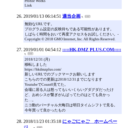
Profile Works
Link
2019/01/13 06:14:51
適当企画
無効なURLです。
プログラム設定の反映待ちである可能性があります。
しばらく時間をおいて再度アクセスをお試しください。-
Copyright © 2018 GMO Internet, Inc. All Rights Reserved.
2019/01/01 04:54:12
:::::HK-DMZ PLUS.COM:::::
2018/12/31 (月)
移転しました
https://hkdmzplus.com/
新しいURLでのブックマークお願いします
こちらのでの更新は2018/12/31までになります
YoutubeでCount0見てた。
会場に居る人は怒ってもいいくらいグダグダだったけ
ど、おめシスが繋ぎがんばってたのはとても良かっ
た…。
ニコ動のバーチャル大晦日は明日タイムシフトで見る。
今年買って良かったもの
2018/11/23 01:35:18
にゃごにゃご ホームペー
ジ