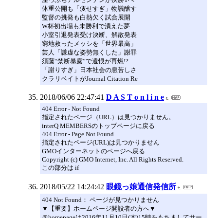
体重公開も「痩せすぎ」物議醸す
監督の挑発も白熱欠く試合展開
W杯初出場も未勝利で潰えた夢
小室引退発表受け決断、解散発表
窮地救ったメッシを「世界最高」
芸人「謙虚な姿勢無くした」謝罪
須藤“禁断暴露”で遺恨が再燃!?
「謝りすぎ」日本社会の息苦しさ
クラリベイトがJournal Citation Re
2018/06/06 22:47:41
D A S T o n l i n e
404 Error - Not Found
指定されたページ（URL）は見つかりません。
interQ MEMBERSのトップページに戻る
404 Error - Page Not Found.
指定されたページ(URL)は見つかりません
GMOインターネットのページへ戻る
Copyright (c) GMO Internet, Inc. All Rights Reserved.
この部分は if
2018/05/22 14:24:42
眼鏡っ娘通信発信所
404 Not Found： ページが見つかりません
▼【重要】ホームページ開設者の方へ▼
＠homepageは2016年11月10日(木)15時をもちましてサー