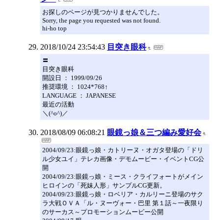
お探しのページが見つかりませんでした。
Sorry, the page you requested was not found.
hi-ho top
2018/10/24 23:54:43
目突き眼科
〓
目突き眼科
開設日 ： 1999/09/26
推奨環境 ： 1024*768↑
LANGUAGE ： JAPANESE
最近の活動
＼(^o^)／
2018/08/09 06:08:21
眼鏡っ娘＆三つ編み愛好会
2004/09/23:眼鏡っ娘・カトリーヌ・オガタ登場の「ドリ
ル少女ユイ」テレカ画像・デモムービー・イベントCG公
開
2004/09/23:眼鏡っ娘・ミース・クライフォートがメイン
ヒロインの「死妹人形」サンプルCG更新。
2004/09/23:眼鏡っ娘・ロベリア・カルリーニ登場のサク
ラ大戦ＯＶＡ「ル・ヌーヴォー・巴里 第１話～一夜限り
のサーカス～プロモーションムービー公開