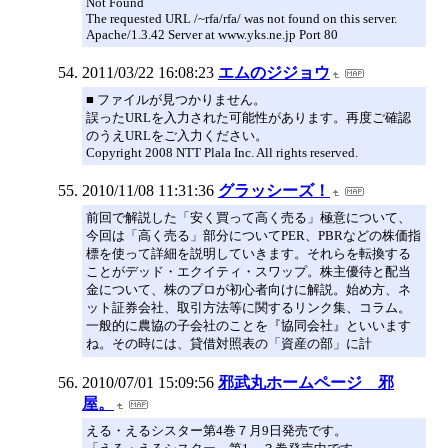
Not Found
The requested URL /~rfa/rfa/ was not found on this server.
Apache/1.3.42 Server at www.yks.ne.jp Port 80
2011/03/22 16:08:23
エムのジジョウ
■ ファイルが見つかりません。
誤ったURLを入力された可能性があります。再度ご確認
のうえURLをご入力ください。
Copyright 2008 NTT Plala Inc. All rights reserved.
2010/11/08 11:31:36
グラッシーズ！
前回で解説した「安く買って高く売る」極意について、
今回は「高く売る」部分についてPER、PBRなどの株価指
標を使って詳細を説明していきます。それらを転換する
ことがデッド・エクイティ・スワップ。株主優待と配当
金について、株のプロが初心者向けに解説。始め方、ネ
ット証券会社、取引方法等に関するリンク集、コラム。
一般的に農協の子会社のことを『協同会社』といいます
ね。その時には、貸借対照表の「資産の部」に計
2010/07/01 15:09:56
邪武丸ホームページ 邪
屋。
える・えるシスター第4巻７月9日発売です。