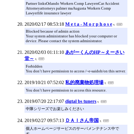
Partner linksOrlando Workers Comp LawyersCar Accident
Attorneyattorneys palmer maAugusta Workers Comp
Lawyerlife insurance lawyer
2020/02/17 08:53:18
M e t a - M o r p h o s e
Blocked because of admin action
Your system administrator has blocked your computer or
device. Please contact the system administrator.
2020/02/03 01:11:10
あがーくんのHP～えーさい
堂～
Forbidden
You don’t have permission to access /~e-saidoh/on this server.
2019/10/21 07:52:02
私的廃棄物処理場
You don’t have permission to access this resource.
2019/07/20 22:17:07
digtal bs tuners
中隊シリーズでお楽しみください
2019/02/27 09:57:13
ＤＡＩさん帝国
個人ホームページサービスのサーバメンテナンス中で
す。