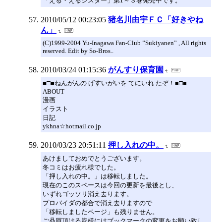
「える・えるシスター」第1～３巻発売中です。
2010/05/12 00:23:05
猪名川由宇ＦＣ「好きやね
ん」
(C)1999-2004 Yu-Inagawa Fan-Club ”Sukiyanen” , All rights
reserved. Edit by So-Bros..
2010/03/24 01:15:36
がんすり保育園
■□■ねんがんの げすいがいを てにいれ たぞ！■□■
ABOUT
漫画
イラスト
日記
ykhna☆hotmail.co.jp
2010/03/23 20:51:11
押し入れの中。
あけましておめでとうございます。
冬コミはお疲れ様でした。
「押し入れの中。」は移転しました。
現在のこのスペースは今回の更新を最後とし、
いずれゴッソリ消え去ります。
プロバイダの都合で消え去りますので
「移転しましたページ」も残りません。
ご贔屓頂ける皆様にはブックマークの変更をお願い致し