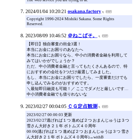
2024/01/04 10:20:21
osakana.factory
Copyright 1996-2024 Mishiki Sakana. Some Rights
Reserved.
2023/08/09 10:46:52
＠ねこぱそ。
【即日】独自審査の街金3選！
本当にお金にお困りのあなたへ
本当にお金にお困りなら、中小の消費者金融を利用して
みてはいかがでしょうか？
ただ、中小消費者金融と言ってもたくさんあるので、特
におすすめの会社を3つだけ厳選してみました。
もし、本当にお金にお困りでしたら、一度審査だけでも
申し込んでみるのがおすすめです。
＼最短即日融資も可能！／ ここでダメだと厳しいです…
中小消費者金融でも借りれないな
2023/02/27 00:04:05
ＣＧ定点観測
2023/02/27 00:00:03 更新
2023/02/27逃げれば１つ 進めば２つ おまんじゅうは３つ
雪さん大好き２１年 ボトムズ４０周年
00:00(逃げれば１つ 進めば２つ おまんじゅうは３つ 雪さ
ん大好き２１年 ボトムズ４０周年)→withB