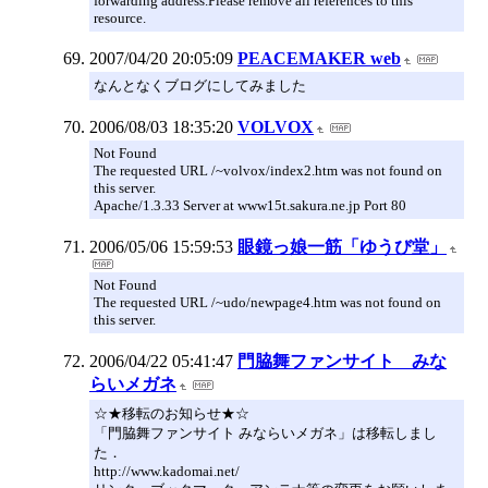
forwarding address.Please remove all references to this
resource.
2007/04/20 20:05:09
PEACEMAKER web
なんとなくブログにしてみました
2006/08/03 18:35:20
VOLVOX
Not Found
The requested URL /~volvox/index2.htm was not found on
this server.
Apache/1.3.33 Server at www15t.sakura.ne.jp Port 80
2006/05/06 15:59:53
眼鏡っ娘一筋「ゆうび堂」
Not Found
The requested URL /~udo/newpage4.htm was not found on
this server.
2006/04/22 05:41:47
門脇舞ファンサイト みな
らいメガネ
☆★移転のお知らせ★☆
「門脇舞ファンサイト みならいメガネ」は移転しまし
た．
http://www.kadomai.net/