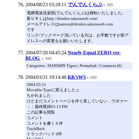
2004/08/23 03:28:11
でんでんくらぶ
電網電波倶楽部(でんでんくらぶ)は移転いたしました。
新ＵＲＬはhttp://denden.sakuraweb.com/
メールアドレスはsantou@denden.sakuraweb.com
です
リンク/ブックマーク頂いている方は、お手数ですが新ア
ドレスへの変更をお願いいたします。
2004/07/20 04:45:24
Nearly Equal ZERO ver-
BLOG
Categories: /HANSHIN Tigers | Permalink | Comment (6)
2004/03/31 19:14:46
KK’sWS
2004 03-31
Movable-Typeに変えましたょ
ちかれました
けどまだコメントページを作り直していない…ウボァー
：：最終既得03:15 PM
この記事を閲覧
コメント
コメントを書く 0 件
TrackBack
トラックバック 0件