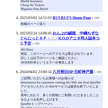
Health Insurance
Cheap Air Tickets
Migraine Pain Relief
2025/03/02 14:51:03
RUI-RUI’S Home Page
投稿のページ送り
2025/02/24 14:08:45
おんぷの絨毯 中嶋ちずな
ぐらにっとＨＰ・・・R.O.Dアニタ同人誌冬コ
ミ予定
403 Error
現在、このページへのアクセスは禁止されています。
詳しくは以下のページをご確認ください。
403ERRORというエラーが発生します
2024/04/02 23:00:34
八月朔日HP 元町神戸屋
ご訪問いただいたお客様へのお知らせ
Information for customers visiting this Web site from SpinNet
アクセスいただいたWebサービスは提供を終了いたしま
した。
長年にわたり、多くの皆様にご利用いただきましたこと
を心よりお礼申し上げます。
SpinNetトップページへ
The Web service you are trying to ac