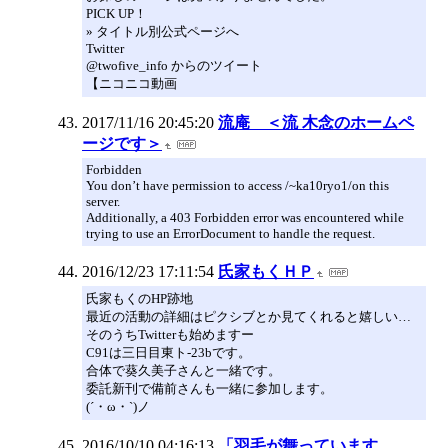
PICK UP！
» タイトル別公式ページへ
Twitter
@twofive_info からのツイート
【ニコニコ動画
2017/11/16 20:45:20
流庵 ＜流 木念のホームペ
ージです＞
Forbidden
You don’t have permission to access /~ka10ryo1/on this
server.
Additionally, a 403 Forbidden error was encountered while
trying to use an ErrorDocument to handle the request.
2016/12/23 17:11:54
氏家もくＨＰ
氏家もくのHP跡地
最近の活動の詳細はピクシブとか見てくれると嬉しい…
そのうちTwitterも始めますー
C91は三日目東ト-23bです。
合体で葵久美子さんと一緒です。
委託新刊で備前さんも一緒に参加します。
(´・ω・`)ノ
2016/10/10 04:16:13
「羽毛が舞っています