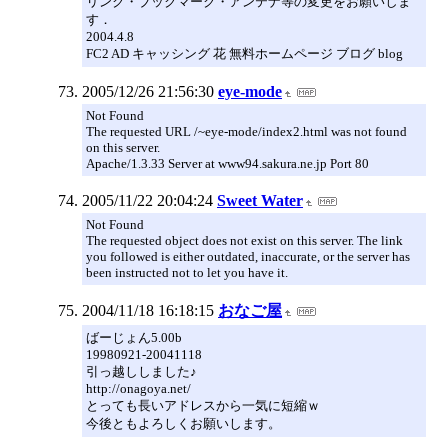
リンク・ブックマーク・アンテナ等の変更をお願いしま
す．
2004.4.8
FC2 AD キャッシング 花 無料ホームページ ブログ blog
2005/12/26 21:56:30
eye-mode
Not Found
The requested URL /~eye-mode/index2.html was not found
on this server.
Apache/1.3.33 Server at www94.sakura.ne.jp Port 80
2005/11/22 20:04:24
Sweet Water
Not Found
The requested object does not exist on this server. The link
you followed is either outdated, inaccurate, or the server has
been instructed not to let you have it.
2004/11/18 16:18:15
おなご屋
ばーじょん5.00b
19980921-20041118
引っ越ししました♪
http://onagoya.net/
とっても長いアドレスから一気に短縮ｗ
今後ともよろしくお願いします。