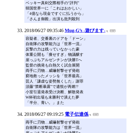
ベッキー真剣交際相手の“評判”
韓国世界一に「これはおかしい」
「4億なら現金ですぐに払うから」
「さんま御殿」出演も批判殺到
2018/06/27 09:35:46
Mug-G’s -遊びます-
容疑者、交番裏のドアを「ドーン」
自衛隊の攻撃能力は「世界一流」
反撃の力は残っていなかった豪
体重公開も「痩せすぎ」物議醸す
崖っぷちアルゼンチンが決勝Tへ
監督の挑発も白熱欠く試合展開
両手に刃物…威嚇射撃せず発砲
窮地救ったメッシを「世界最高」
芸人「謙虚な姿勢無くした」謝罪
須藤“禁断暴露”で遺恨が再燃!?
小室引退発表受け決断、解散発表
W杯初出場も未勝利で潰えた夢
「半分、青い。」また
2018/06/27 09:19:25
電子伝達係
両手に刃物…威嚇射撃せず発砲
自衛隊の攻撃能力は「世界一流」
崖っぷちアルゼンチンが決勝Tへ