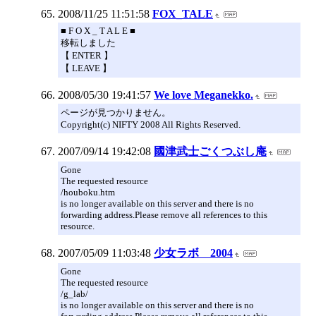
2008/11/25 11:51:58
FOX_TALE
■ F O X _ T A L E ■
移転しました
【 ENTER 】
【 LEAVE 】
2008/05/30 19:41:57
We love Meganekko.
ページが見つかりません。
Copyright(c) NIFTY 2008 All Rights Reserved.
2007/09/14 19:42:08
國津武士ごくつぶし庵
Gone
The requested resource
/houboku.htm
is no longer available on this server and there is no
forwarding address.Please remove all references to this
resource.
2007/05/09 11:03:48
少女ラボ 2004
Gone
The requested resource
/g_lab/
is no longer available on this server and there is no