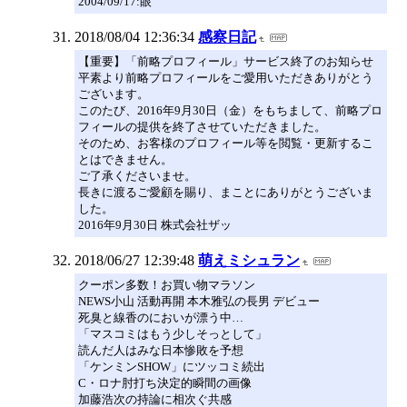
2004/09/17:眼
2018/08/04 12:36:34
感察日記
【重要】「前略プロフィール」サービス終了のお知らせ
平素より前略プロフィールをご愛用いただきありがとう
ございます。
このたび、2016年9月30日（金）をもちまして、前略プロ
フィールの提供を終了させていただきました。
そのため、お客様のプロフィール等を閲覧・更新するこ
とはできません。
ご了承くださいませ。
長きに渡るご愛顧を賜り、まことにありがとうございま
した。
2016年9月30日 株式会社ザッ
2018/06/27 12:39:48
萌えミシュラン
クーポン多数！お買い物マラソン
NEWS小山 活動再開 本木雅弘の長男 デビュー
死臭と線香のにおいが漂う中…
「マスコミはもう少しそっとして」
読んだ人はみな日本惨敗を予想
「ケンミンSHOW」にツッコミ続出
C・ロナ肘打ち決定的瞬間の画像
加藤浩次の持論に相次ぐ共感