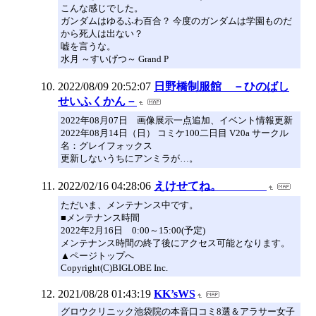
こんな感じでした。
ガンダムはゆるふわ百合？ 今度のガンダムは学園ものだ
から死人は出ない？
嘘を言うな。
水月 ～すいげつ～ Grand P
2022/08/09 20:52:07
日野橋制服館 －ひのばし
せいふくかん－
2022年08月07日 画像展示一点追加、イベント情報更新
2022年08月14日（日） コミケ100二日目 V20a サークル
名：グレイフォックス
更新しないうちにアンミラが…。
2022/02/16 04:28:06
えけせてね。
ただいま、メンテナンス中です。
■メンテナンス時間
2022年2月16日 0:00～15:00(予定)
メンテナンス時間の終了後にアクセス可能となります。
▲ページトップへ
Copyright(C)BIGLOBE Inc.
2021/08/28 01:43:19
KK’sWS
グロウクリニック池袋院の本音口コミ8選＆アラサー女子