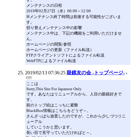
メンテナンスの日程
2019年02月27日（水）00:00～12:00
※メンテナンス終了時間は前後する可能性がございま
す。
切り替えメンテナンス中の影響
メンテナンス中は、下記の機能をご利用いただけませ
ん。
ホームページの閲覧/参照
ホームページの更新（ファイル転送）
FTPクライアントソフトによるファイル転送
WebFTPによるファイル転送
2019/02/13 07:36:25
眼鏡友の会 -トップページ-
ここは
Sorry,This Site For Japanese Only
です。あなたはリニューアルから、人目の眼鏡好きで
す。
前のトップ絵はこっちに避難
BlackBox情報はこちらをどうぞ～。
さんざっぱら放置したのですが、これから少しづつリニ
ューアル
していこうかと思います。
長い目で見守っていただければと～。