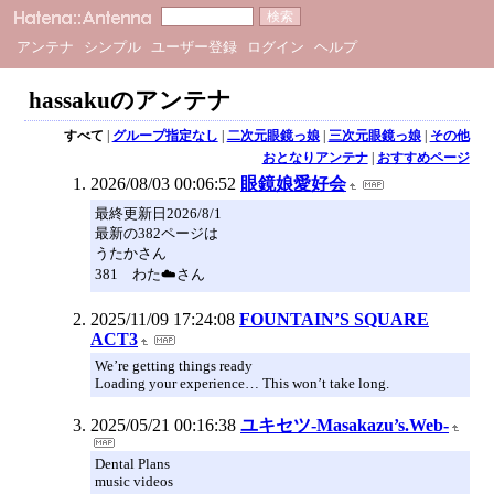
アンテナ
シンプル
ユーザー登録
ログイン
ヘルプ
hassakuのアンテナ
すべて
|
グループ指定なし
|
二次元眼鏡っ娘
|
三次元眼鏡っ娘
|
その他
おとなりアンテナ
|
おすすめページ
2026/08/03 00:06:52
眼鏡娘愛好会
最終更新日2026/8/1
最新の382ページは
うたかさん
381 わた☁️さん
2025/11/09 17:24:08
FOUNTAIN’S SQUARE
ACT3
We’re getting things ready
Loading your experience… This won’t take long.
2025/05/21 00:16:38
ユキセツ-Masakazu’s.Web-
Dental Plans
music videos