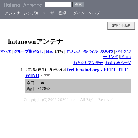
アンテナ
シンプル
ユーザー登録
ログイン
ヘルプ
既読を非表示
hatanownアンテナ
すべて
|
グループ指定なし
|
Mac
|
FTW
|
デジカメ
|
モバイル
|
XOOPS
|
バイク/ツ
ーリング
|
iPhone
おとなりアンテナ
|
おすすめページ
2026/08/10 20:58:04
feelthewind.org - FEEL THE
WIND
今日 : 388
総計 : 8128636
Copyright (C) 2002-2026 hatena. All Rights Reserved.