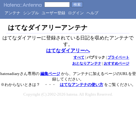
アンテナ
シンプル
ユーザー登録
ログイン
ヘルプ
はてなダイアリーアンテナ
はてなダイアリーに登録されている日記を収めたアンテナで
す。
はてなダイアリーへ
すべて
|
パブリック
|
プライベート
おとなりアンテナ
|
おすすめページ
hatenadiaryさん専用の
編集ページ
から、アンテナに加えるページのURLを登
録してください。
※わからないときは？ ・・・
はてなアンテナの使い方
をご覧ください。
Copyright (C) 2002-2026 hatena. All Rights Reserved.