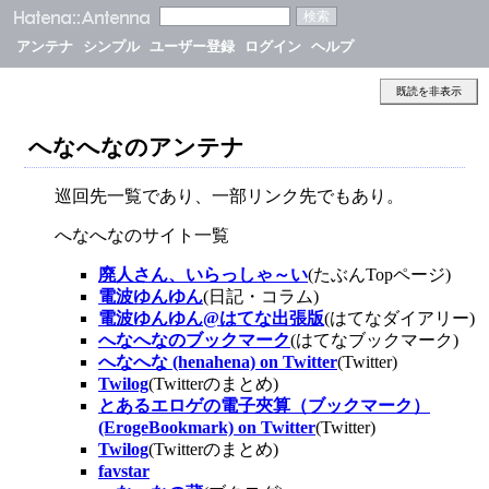
アンテナ
シンプル
ユーザー登録
ログイン
ヘルプ
既読を非表示
へなへなのアンテナ
巡回先一覧であり、一部リンク先でもあり。
へなへなのサイト一覧
廃人さん、いらっしゃ～い
(たぶんTopページ)
電波ゆんゆん
(日記・コラム)
電波ゆんゆん@はてな出張版
(はてなダイアリー)
へなへなのブックマーク
(はてなブックマーク)
へなへな (henahena) on Twitter
(Twitter)
Twilog
(Twitterのまとめ)
とあるエロゲの電子夾算（ブックマーク）
(ErogeBookmark) on Twitter
(Twitter)
Twilog
(Twitterのまとめ)
favstar