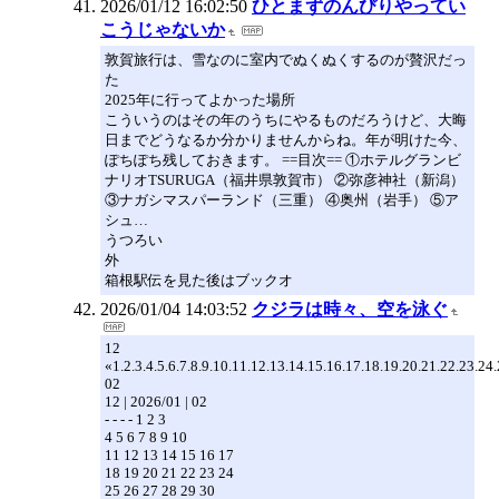
2026/01/12 16:02:50
ひとまずのんびりやってい
こうじゃないか
敦賀旅行は、雪なのに室内でぬくぬくするのが贅沢だっ
た
2025年に行ってよかった場所
こういうのはその年のうちにやるものだろうけど、大晦
日までどうなるか分かりませんからね。年が明けた今、
ぽちぽち残しておきます。 ==目次== ①ホテルグランビ
ナリオTSURUGA（福井県敦賀市） ②弥彦神社（新潟）
③ナガシマスパーランド（三重） ④奥州（岩手） ⑤ア
シュ…
うつろい
外
箱根駅伝を見た後はブックオ
2026/01/04 14:03:52
クジラは時々、空を泳ぐ
12
«1.2.3.4.5.6.7.8.9.10.11.12.13.14.15.16.17.18.19.20.21.22.23.24
02
12 | 2026/01 | 02
- - - - 1 2 3
4 5 6 7 8 9 10
11 12 13 14 15 16 17
18 19 20 21 22 23 24
25 26 27 28 29 30