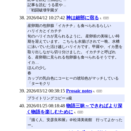
記事を読む うる星や ...
「戦闘破壊学園ダ
2026/04/12 10:27:42
神は細部に宿る
産卵期の包卵腺「イカチチ」も食べられるらしい
ハリイカとイカチチ
旬のハリイカが見られるように。 産卵前の美味しい時
期を迎えています。 こちらも水揚げされて一晩、水槽
に泳いでいた活け越しハリイカです。甲羅や、イカ墨を
取り出しながら切り分けました。 イカチチと呼ばれ
る、産卵期に見られる包卵腺も食べられるそうです。
イカ…
ほんの少し
春
カップの乳白色にコーヒーの琥珀色がマッチしている
「ターモクリ
2026/03/12 00:38:15
Prosaic notes
ブライトリングコピー n級
2026/01/25 08:18:48
物語三昧～できればより深
く物語を楽しむために
『描く人、安彦良和展』＠松濤美術館 行ってよかった
ー。