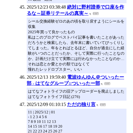
2025/12/23 03:38:48
絶対に野村證券で口座を作
るな～証券リテールの真実～
シール交換経験ゼロのあの頃を取り戻すようにシールを
収集
2025年買って良かったもの
私はこのブログでベストバイ記事を書いたことがあった
だろうかと検索したら、去年末に書いていてびっくりし
てしまった。年をとればとるほど、自分が過去にした経
験がいつのことだったか、そして実際に行ったことなの
か、計画だけ立てて実際には行わなかったことなのか…
それは恋とか愛とかの類ではなくて
憧れたレッドロブスター。いい
2025/12/13 19:59:40
電波ゆんゆん＠ついったー
部 - はてなグループ::ついったー部
はてなフォトライフの旧アップローダーを廃止しました
はてなフォトライフ日記 (276)
2025/12/09 01:10:15
ただの独り言
11 | 2025/12 | 01
- 1 2 3 4 5 6
7 8 9 10 11 12 13
14 15 16 17 18 19 20
21 22 23 24 25 26 27