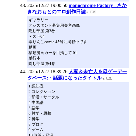
2025/12/27 19:00:50
monochrome Factory - さか
きなおもとのエロ創作日誌
ギャラリー
アシスタント募集用参考画像
隠し部屋 第3巻
テスト04
毒りんごcomic 45号に掲載中です
動画
移動漫画カーを目指して 01
単行本
隠し部屋 第4巻
2025/12/27 18:39:26
人妻＆未亡人＆母ゲーデー
タベース:・話題になったタイトル
1 認知症
2 コレクション
3 部活・サークル
4 中国語
5 語学
6 哲学・思想
7 科学
8 ブログ
9 ゲーム
10 政治・経済