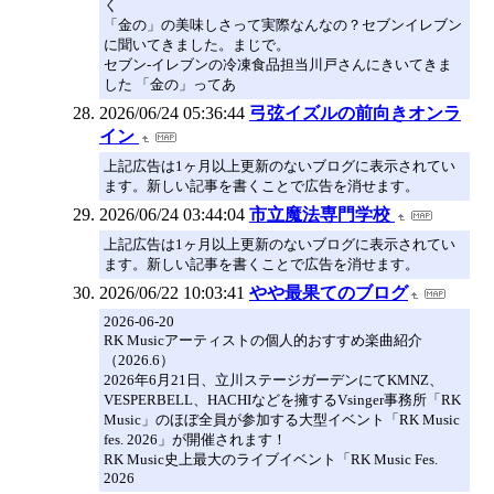
く
「金の」の美味しさって実際なんなの？セブンイレブン
に聞いてきました。まじで。
セブン-イレブンの冷凍食品担当川戸さんにきいてきま
した 「金の」ってあ
2026/06/24 05:36:44
弓弦イズルの前向きオンラ
イン
上記広告は1ヶ月以上更新のないブログに表示されてい
ます。新しい記事を書くことで広告を消せます。
2026/06/24 03:44:04
市立魔法専門学校
上記広告は1ヶ月以上更新のないブログに表示されてい
ます。新しい記事を書くことで広告を消せます。
2026/06/22 10:03:41
やや最果てのブログ
2026-06-20
RK Musicアーティストの個人的おすすめ楽曲紹介
（2026.6）
2026年6月21日、立川ステージガーデンにてKMNZ、
VESPERBELL、HACHIなどを擁するVsinger事務所「RK
Music」のほぼ全員が参加する大型イベント「RK Music
fes. 2026」が開催されます！
RK Music史上最大のライブイベント「RK Music Fes.
2026