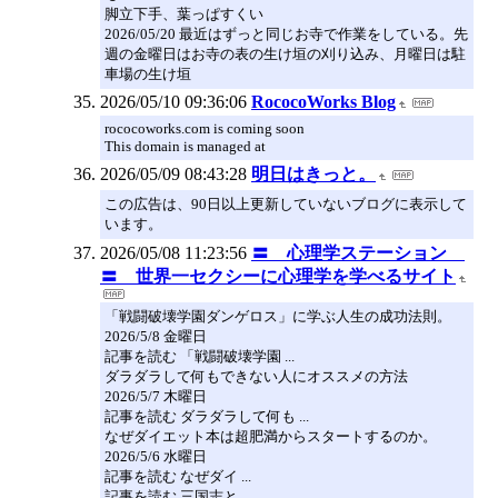
脚立下手、葉っぱすくい
2026/05/20 最近はずっと同じお寺で作業をしている。先
週の金曜日はお寺の表の生け垣の刈り込み、月曜日は駐
車場の生け垣
2026/05/10 09:36:06
RococoWorks Blog
rococoworks.com is coming soon
This domain is managed at
2026/05/09 08:43:28
明日はきっと。
この広告は、90日以上更新していないブログに表示して
います。
2026/05/08 11:23:56
〓 心理学ステーション
〓 世界一セクシーに心理学を学べるサイト
「戦闘破壊学園ダンゲロス」に学ぶ人生の成功法則。
2026/5/8 金曜日
記事を読む 「戦闘破壊学園 ...
ダラダラして何もできない人にオススメの方法
2026/5/7 木曜日
記事を読む ダラダラして何も ...
なぜダイエット本は超肥満からスタートするのか。
2026/5/6 水曜日
記事を読む なぜダイ ...
記事を読む 三国志と ...