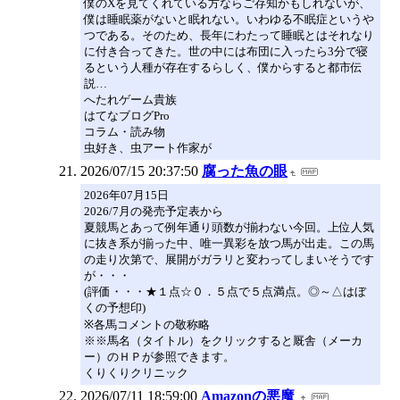
僕のXを見てくれている方ならご存知かもしれないが、
僕は睡眠薬がないと眠れない。いわゆる不眠症というや
つである。そのため、長年にわたって睡眠とはそれなり
に付き合ってきた。世の中には布団に入ったら3分で寝
るという人種が存在するらしく、僕からすると都市伝
説…
へたれゲーム貴族
はてなブログPro
コラム・読み物
虫好き、虫アート作家が
2026/07/15 20:37:50
腐った魚の眼
2026年07月15日
2026/7月の発売予定表から
夏競馬とあって例年通り頭数が揃わない今回。上位人気
に抜き系が揃った中、唯一異彩を放つ馬が出走。この馬
の走り次第で、展開がガラリと変わってしまいそうです
が・・・
(評価・・・★１点☆０．５点で５点満点。◎～△はぼ
くの予想印)
※各馬コメントの敬称略
※※馬名（タイトル）をクリックすると厩舎（メーカ
ー）のＨＰが参照できます。
くりくりクリニック
2026/07/11 18:59:00
Amazonの悪魔