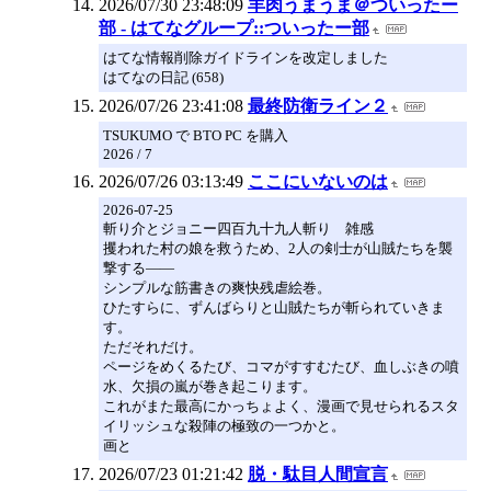
2026/07/30 23:48:09
羊肉うまうま＠ついったー
部 - はてなグループ::ついったー部
はてな情報削除ガイドラインを改定しました
はてなの日記 (658)
2026/07/26 23:41:08
最終防衛ライン２
TSUKUMO で BTO PC を購入
2026 / 7
2026/07/26 03:13:49
ここにいないのは
2026-07-25
斬り介とジョニー四百九十九人斬り 雑感
攫われた村の娘を救うため、2人の剣士が山賊たちを襲
撃する――
シンプルな筋書きの爽快残虐絵巻。
ひたすらに、ずんばらりと山賊たちが斬られていきま
す。
ただそれだけ。
ページをめくるたび、コマがすすむたび、血しぶきの噴
水、欠損の嵐が巻き起こります。
これがまた最高にかっちょよく、漫画で見せられるスタ
イリッシュな殺陣の極致の一つかと。
画と
2026/07/23 01:21:42
脱・駄目人間宣言