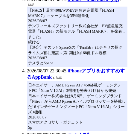
【NACS】最大400kWのEV超急速充電器「FLASH
MARK.7」～ケーブルを35%軽量化
2026/08/07
テンフィールズファクトリー株式会社が、EV超急速充
電器「FLASH」の新モデル「FLASH MARK.7」を発表し
ました。
続ける
【決定】テスラとSpaceXの「Terafab」はテキサス州グ
ライムズ郡に建設～第1期は約168億ドル規模
2026/08/07
テスラとSpace
2026/08/07 22:30:45
iPhoneアプリをおすすめす
るAppBank
日本エイサー、AMD Ryzen AI 7 450搭載ゲーミングノー
トPC「Nitro V 16 AI」3機種を発表 8月7日から発売
日本エイサー株式会社は8月6日、ゲーミングブランド
「Nitro」からAMD Ryzen AI 7 450プロセッサーを搭載し
た16インチゲーミングノートPC「Nitro V 16 AI」シリー
ズ3機種...
2026.08.07
スマホアクセサリ・ガジェット
Sp