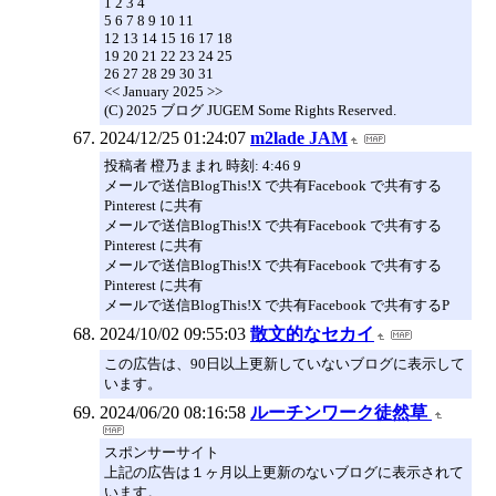
1 2 3 4
5 6 7 8 9 10 11
12 13 14 15 16 17 18
19 20 21 22 23 24 25
26 27 28 29 30 31
<< January 2025 >>
(C) 2025 ブログ JUGEM Some Rights Reserved.
2024/12/25 01:24:07
m2lade JAM
投稿者 橙乃ままれ 時刻: 4:46 9
メールで送信BlogThis!X で共有Facebook で共有する
Pinterest に共有
メールで送信BlogThis!X で共有Facebook で共有する
Pinterest に共有
メールで送信BlogThis!X で共有Facebook で共有する
Pinterest に共有
メールで送信BlogThis!X で共有Facebook で共有するP
2024/10/02 09:55:03
散文的なセカイ
この広告は、90日以上更新していないブログに表示して
います。
2024/06/20 08:16:58
ルーチンワーク徒然草
スポンサーサイト
上記の広告は１ヶ月以上更新のないブログに表示されて
います。