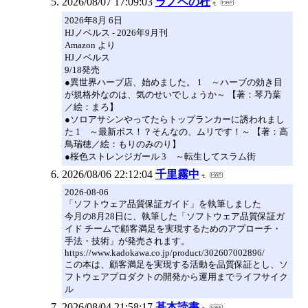
2026/08/07 17:09:03
ラノベの杜
2026年8月 6日
HJノベルス - 2026年9月刊
Amazon より
HJノベルス
9/18発売
●異世界ハーブ店、始めました。 1 ～ハーブの効き目
が規格外なのは、気のせいでしょうか～ 【著：琴乃葉
／絵：まろ】
●ソロアサシンやってたらトップランカーに誘われまし
た 1 ～最新ボス！？そんなの、ムリです！～ 【著：高
鳥瑞穂／絵：もりのみのり】
●桜色ストレンジガール 3 ～転生してスラム街
2026/08/06 22:12:04
千里霧中
2026-08-06
「ソフトウェア品質保証ガイド」を執筆しました
今月の8月28日に、執筆した「ソフトウェア品質保証ガ
イド チームで顧客満足を実現するためのアプローチ・
手法・技術」が発売されます。
https://www.kadokawa.co.jp/product/302607002896/
この本は、顧客満足を実現する活動を品質保証とし、ソ
フトウェアプロダクトの開発から運用までライフサイク
ル
2026/08/04 21:58:17
基本読書