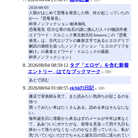
2026-08-03
人類がはじめて恐竜を発見した時、何が起こっていたの
か──『恐竜発見』
科学ノンフィクション 献本御礼
恐竜発見: 巨大な骨の化石の謎に挑んだ人々の物語作者:
エドワード・ドルニック東京創元社Amazonこの『恐竜
発見』は、古代エジプトの象形文字であるヒエログリフ
解読の過程を追ったノンフィクション『ヒエログリフを
解け』の著者エドワード・ドルニックの最新…
科学ノンフィクション (
2026/08/04 08:59:12
タグ「エロゲ」を含む新着
エントリー - はてなブックマーク
あとで読む
2026/08/04 01:00:55
eichiの日記
書店で背表紙を見て、また読みたい気持ちが起こるのを
待つ
買ってみたい本はたくさんある。読める本はそんなにな
い。
毎年誕生日に母親から来るはずのメールが今年は来なく
て、ああついにボケたかな、祖母を見送って四十九日も
終わって張りがなくなったのかなと思っていたら、私が
気づいていないだけでちゃんと誕生日の日に送られてい