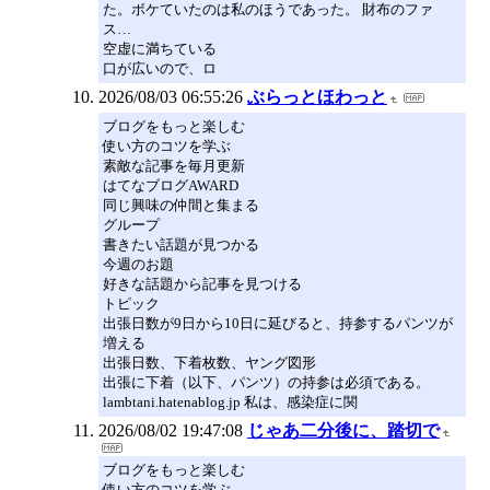
た。ボケていたのは私のほうであった。 財布のファ
ス…
空虚に満ちている
口が広いので、ロ
2026/08/03 06:55:26
ぶらっとほわっと
ブログをもっと楽しむ
使い方のコツを学ぶ
素敵な記事を毎月更新
はてなブログAWARD
同じ興味の仲間と集まる
グループ
書きたい話題が見つかる
今週のお題
好きな話題から記事を見つける
トピック
出張日数が9日から10日に延びると、持参するパンツが
増える
出張日数、下着枚数、ヤング図形
出張に下着（以下、パンツ）の持参は必須である。
lambtani.hatenablog.jp 私は、感染症に関
2026/08/02 19:47:08
じゃあ二分後に、踏切で
ブログをもっと楽しむ
使い方のコツを学ぶ