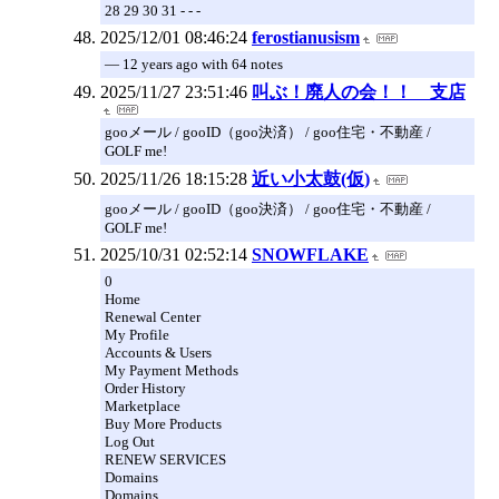
28 29 30 31 - - -
2025/12/01 08:46:24
ferostianusism
— 12 years ago with 64 notes
2025/11/27 23:51:46
叫ぶ！廃人の会！！ 支店
gooメール / gooID（goo決済） / goo住宅・不動産 /
GOLF me!
2025/11/26 18:15:28
近い小太鼓(仮)
gooメール / gooID（goo決済） / goo住宅・不動産 /
GOLF me!
2025/10/31 02:52:14
SNOWFLAKE
0
Home
Renewal Center
My Profile
Accounts & Users
My Payment Methods
Order History
Marketplace
Buy More Products
Log Out
RENEW SERVICES
Domains
Domains