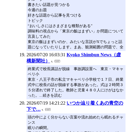
書きたい話題が見つかる
今週のお題
好きな話題から記事を見つける
トピック
“おいしさにはさまざまな種類がある”
調味料の視点から「東京の飯はまずい」か問題について
言及してみた
東京の飯はまずいのか、みたいな言説がXでちょっと話
題になっていたりします。まあ、観測範囲の問題で、全
2026/07/20 16:03:31
Kyoko Shimbun News（虚
構新聞社）
終業式で校長講話が脱線 事故調設置へ 東京・マキャ
ベリ小
東京・八王子市の私立マキャベリ小学校で１７日、終業
式中に校長の話が脱線する事故があった。式は２時間３
５分遅れで終了した。教師と児童４８０人にけがはなか
った。... 続きを読む
2026/07/19 14:21:22
いつか辿り着くあの青空の
下で…
頭の中によく分からない言葉や流れ始めたら眠れるチャ
ンス
眠りの瞬間。