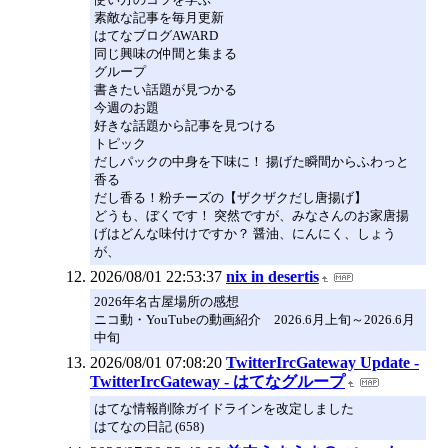
素敵な記事を毎月更新
はてなブログAWARD
同じ興味の仲間と集まる
グループ
書きたい話題が見つかる
今週のお題
好きな話題から記事を見つける
トピック
だしパックの中身を下味に！ 揚げた瞬間からふわっと
香る
だし香る！粉チーズの【ザクザクだし唐揚げ】
どうも、ぼくです！ 突然ですが、みなさんのお家唐揚
げはどんな味付けですか？ 醤油、にんにく、しょう
が、
2026/08/01 22:53:37
nix in desertis
2026年名古屋場所の感想
ニコ動・YouTubeの動画紹介 2026.6月上旬～2026.6月
中旬
2026/08/01 07:08:20
TwitterIrcGateway Update -
TwitterIrcGateway - はてなグループ
はてな情報削除ガイドラインを改定しました
はてなの日記 (658)