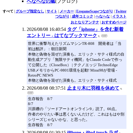
へなへなの蔵
(ブクログ)
すべて
|
グループ指定なし
|
サイト
|
メーカー
|
ErogameScapeつながり
|
Twitter
つながり
|
成年コミック
|
へなへな
|
イラスト
おとなりアンテナ
|
おすすめページ
2026/08/08 16:40:54
タグ「iphone」を含む新着
エントリー - はてなブックマーク
世界に衝撃与えたリズムマシンTR-808 開発者は「当
初は酷評」：朝日新聞
本物と偽物を混ぜた演奏も。エリック・サティ様式の自
動生成アプリ「無限サティ機関」をClaude Codeで作っ
て公開した（CloseBox） | テクノエッジ TechnoEdge
USBメモリからPC-9801環境を起動! Mirai98が登場 -
RetroPC NEWS
本物と偽物を混ぜた演奏も。エリック・サティ様式
2026/08/08 08:37:51
止まり木に羽根を休めて
生存報告 8/7
8/7
川原礫の「ソードアートオンライン9」読了。66点。
作者のやりたい事は悪くないんだけど、これはもはや別
シリーズじゃないかな、と思った。
生存報告 8/7
2026/08/08 01:30:15
iPhone・iPod touch ラボ