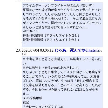
プライムデー！ノンフライヤーがほんのり安いぞ！
夏場はなぜか揚げ物が食べたくなるもので天ぷらだった
りコロッケだったりからあげだったりと何かとやりたく
なるのですが台所も暑いわけで。 そこで最近流行なの
がノンフライヤー。揚げたいものにオイルスプレーでし
ゅしゅっと油を拭きかけてセットすればヘル...
2026.07.10
特価･特売情報（アフィリエイトを含む）
特価･特売情報（アフィリエイトを含む）
モ
2026/07/04 03:06:12
じゃあ、死んで＠d.hatena
富士山を登ると思うと身構える。高尾山くらいに思いた
い
自分に勉強をさせるためのあれそれこれ
久しぶりにまともに集中してデスクに向かって勉強をす
ることができた。いつのまにか2時間経ってた。大変喜
ばしい。 喜ばしいのだが、やっぱり「難しい概念を扱
う文章を腹落ちさせる」ことのコストが高くなった気が
する。今回もGeminiを使ってあれこれ対話しながら考
え…
B5の原稿用紙
雑記
「ナレーションやばくてしぬ