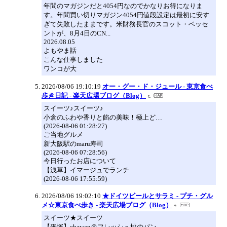
年間のマガジンだと4054円なのでかなりお得になりま
す。年間買い切りマガジン4054円値段設定は最初に安す
ぎて失敗したままです。米財務長官のスコット・ベッセ
ントが、8月4日のCN...
2026.08.05
よもやま話
こんな仕事しました
ワンコが大
2026/08/06 19:10:19
オー・グー・ド・ジュール - 東京食べ
歩き日記 - 楽天広場ブログ（Blog）
スイーツ♪スイーツ♪
小倉のふわや香りと餡の美味！極上ど…
(2026-08-06 01:28:27)
ご当地グルメ
新大阪駅のmaru寿司
(2026-08-06 07:28:56)
今日行ったお店について
【浅草】イマージュでランチ
(2026-08-06 17:55:59)
2026/08/06 19:02:10
★ドイツビールとサラミ - プチ・グル
メ☆東京食べ歩き - 楽天広場ブログ（Blog）
スイーツ★スイーツ
【平塚】chawan＠フレッシュ桃のパン…