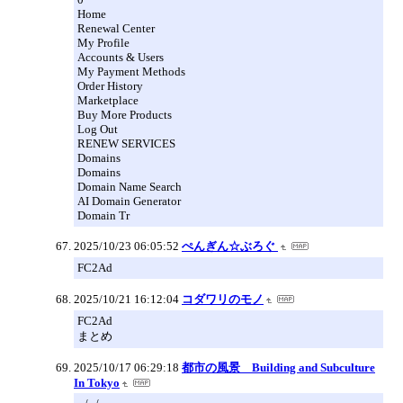
Home
Renewal Center
My Profile
Accounts & Users
My Payment Methods
Order History
Marketplace
Buy More Products
Log Out
RENEW SERVICES
Domains
Domains
Domain Name Search
AI Domain Generator
Domain Tr
2025/10/23 06:05:52
ぺんぎん☆ぶろぐ
FC2Ad
2025/10/21 16:12:04
コダワリのモノ
FC2Ad
まとめ
2025/10/17 06:29:18
都市の風景 Building and Subculture
In Tokyo