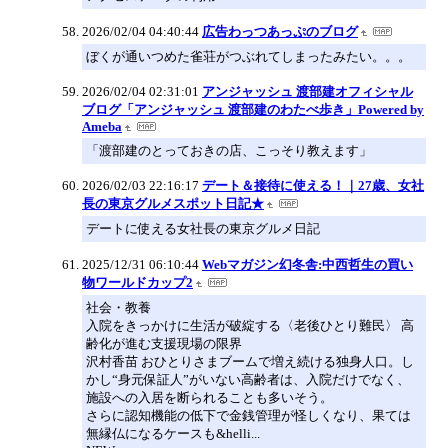
2026/02/04 04:40:44
広告わっつあっぷのブログ
ぼくが通いつめた雀荘がつぶれてしまったみたい。。。
2026/02/04 02:31:01
アンジャッシュ 渡部建オフィシャル
ブログ「アンジャッシュ 渡部建のわたべ歩き」Powered by
Ameba
「渡部建のとっておきの店、こっそり教えます」
2026/02/03 22:16:17
デート＆接待に使える！｜27歳、女社
長の東京グルメスポット日記★
デートに使える女社長の東京グルメ日記
2025/12/31 06:10:44
Webマガジン幻冬舎:中西哲生の買い
物ワールドカップ2
社会・教養
入院をきっかけに生活が破綻する〈老後ひとり難民〉 高
齢化が進む支援現場の限界
沢村香苗 おひとりさまブームで増え続ける独身人口。し
かし“身元保証人”がいない高齢者は、入院だけでなく、
施設への入居を断られることも多いそう。
さらに認知機能の低下で金銭管理が怪しくなり、果ては
無縁仏になるケースも&helli...