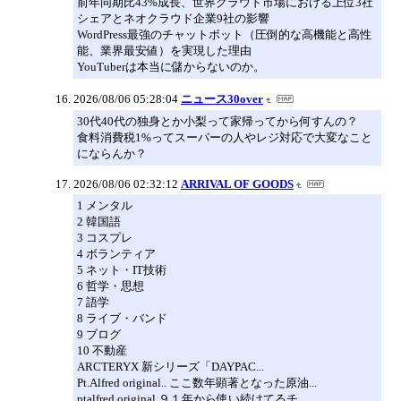
前年同期比43%成長、世界クラウド市場における上位3社
シェアとネオクラウド企業9社の影響
WordPress最強のチャットボット（圧倒的な高機能と高性
能、業界最安値）を実現した理由
YouTuberは本当に儲からないのか。
2026/08/06 05:28:04
ニュース30over
30代40代の独身とか小梨って家帰ってから何すんの？
食料消費税1%ってスーパーの人やレジ対応で大変なこと
にならんか？
2026/08/06 02:32:12
ARRIVAL OF GOODS
1 メンタル
2 韓国語
3 コスプレ
4 ボランティア
5 ネット・IT技術
6 哲学・思想
7 語学
8 ライブ・バンド
9 ブログ
10 不動産
ARCTERYX 新シリーズ「DAYPAC...
Pt.Alfred original.. ここ数年顕著となった原油...
ptalfred original ９１年から使い続けてるチ...