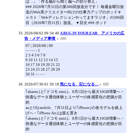
は…」「作る脳から聞く脳への切り替え」
### 2026年7月31日の第306回放送分です！ 毎週金曜日放
送のWeb系クリエイター向けの仕事力アップのポッドキ
ャスト「Webディレクションやってますラジオ」の306回
目（2026年7月31日）放送。 ▼目次 ### ポッド
2026/08/02 09:34:40
A BUG IN YOUR EAR アメリカの広
告・メディア事情
07 | 2026/08 | 09
- - - - - - 1
2 3 4 5 6 7 8
9 10 11 12 13 14 15
16 17 18 19 20 21 22
23 24 25 26 27 28 29
30 31 - - - - -
2026/07/30 01:50:18
気になる、記になる…
｢ahamo｣と｢ドコモ mini｣、8月1日から最大10GB増量へ ｰ
快適なデータ通信体験とユーザーの体感変化の把握が目
的
auとUQ mobile、7月31日より｢iPhone｣の各モデルを値上
げへ ｰ ｢iPhone Air｣は据え置き
｢ahamo｣と｢ドコモ mini｣、8月1日から最大10GB増量へ ｰ
快適なデータ通信体験とユーザーの体感変化の把握が目
的