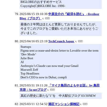
BIGLOBEのおすすめサービス
Copyright(C)BIGLOBE Inc. 1996-
2025/06/15 19:10:39
中原圭介の『経済を読む』 - livedoor
Blog（ブログ）
最後の２年間はほとんど更新しておりませんでしたが、
今までこのブログをご愛顧いただき本当にありがとうご
ざいました。
2025/04/16 05:23:19
TechCrunch Japan
Startups
Figma sent a cease-and-desist letter to Lovable over the term
‘Dev Mode’
Julie Bort
AI
Anthropic’s Claude can now read your Gmail
Maxwell Zeff
Top Headlines
Deel’s CEO is now in Dubai, compli
2025/03/31 19:11:26
「マイク島田のよもやま話」 by 島田
充啓：So-netブログ
真紅の歴史に新たな"1"を 中大駅伝ブログ 03/30NEW
2025/03/11 12:54:52
港区マンション探検記