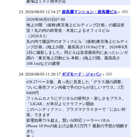
夏場はミスト噴水が定
2026/08/05 12:54:27
超高層マンション・超高層ビル
2026年08月05日07:00
地上20階「(仮称)東京海上ビルディング計画」の建設状
況！丸の内の鉄骨造・木造によるオフィスビル
（2026.8.2）
丸の内で建設中のオフィスビル「(仮称)東京海上ビルディ
ング計画」(地上20階、最高高さ110.9m)です。2026年8月
2日に撮影しました。同ビルは皇居最前列にあったレンガ
調の「東京海上日動ビル 本館」(地上25階、最高高さ
108.1m)などの建替
2026/08/05 11:20:17
ギズモード・ジャパン
iOS 27ベータ版、真っ先に見直した「グラス感の調整」
ついに発売ファン内蔵で手のひらが涼しいマウス。2万
9400円
フィルムカメラにデジタルの便利さ・楽しさをプラス。
「LIGAR」が本日よりクラファン開始
このハンディファン、プラズマクラスターで「におい対
策」できます
節電効果75％超え。賢いAI対応ソーラーパネル
iPhone 18 Proの値上げは最大5万円？ 最新の予想が残酷す
ぎた
悪ノ