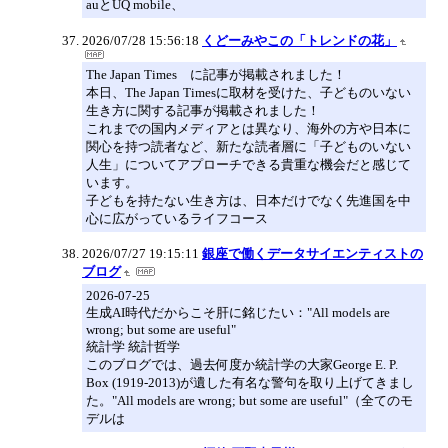
auとUQ mobile、
2026/07/28 15:56:18
くどーみやこの「トレンドの花」
The Japan Times に記事が掲載されました！
本日、The Japan Timesに取材を受けた、子どものいない
生き方に関する記事が掲載されました！
これまでの国内メディアとは異なり、海外の方や日本に
関心を持つ読者など、新たな読者層に「子どものいない
人生」についてアプローチできる貴重な機会だと感じて
います。
子どもを持たない生き方は、日本だけでなく先進国を中
心に広がっているライフコース
2026/07/27 19:15:11
銀座で働くデータサイエンティストの
ブログ
2026-07-25
生成AI時代だからこそ肝に銘じたい："All models are
wrong; but some are useful"
統計学 統計哲学
このブログでは、過去何度か統計学の大家George E. P.
Box (1919-2013)が遺した有名な警句を取り上げてきまし
た。"All models are wrong; but some are useful"（全てのモ
デルは