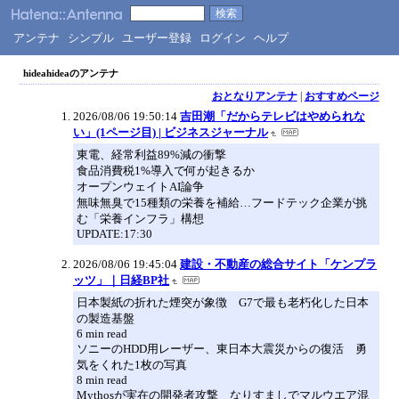
アンテナ
シンプル
ユーザー登録
ログイン
ヘルプ
hideahideaのアンテナ
おとなりアンテナ
|
おすすめページ
2026/08/06 19:50:14
吉田潮「だからテレビはやめられな
い」(1ページ目) | ビジネスジャーナル
東電、経常利益89%減の衝撃
食品消費税1%導入で何が起きるか
オープンウェイトAI論争
無味無臭で15種類の栄養を補給…フードテック企業が挑
む「栄養インフラ」構想
UPDATE:17:30
2026/08/06 19:45:04
建設・不動産の総合サイト「ケンプラ
ッツ」｜日経BP社
日本製紙の折れた煙突が象徴 G7で最も老朽化した日本
の製造基盤
6 min read
ソニーのHDD用レーザー、東日本大震災からの復活 勇
気をくれた1枚の写真
8 min read
Mythosが実在の開発者攻撃 なりすましでマルウエア混