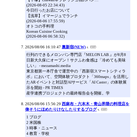
(2026-08-05 22:34:43)
今日行ったお店について
【浅草】イマージュでランチ
(2026-08-06 17:55:59)
オトコの手料理
Korean Cuisine Cooking
(2026-08-06 06:58:32)
2026/08/06 16:10:47
裏新宿(NEW)
行列のできるメロンパン専門店『MELON LAB.』が8月8
日新大久保にオープン！サクふわ食感は「冷めても美味
しい」 - mezamashi.media
東京都第一本庁舎で運営中の「西新宿スマートシティラ
ボ」において、空間体験プロダクト「360maps」を活用し
たARイベントと対話型AIサービス「AI Caster」の体験展
示を開始 - PR TIMES
産学連携プロジェクトの最終報告会を開催。学
2026/08/06 15:56:29
西麻布・六本木・青山界隈の料理店を
偉そうにほめたりけなしたりするブログ
1 ブログ
2 米国株
3 時事・ニュース
4 教育・学校