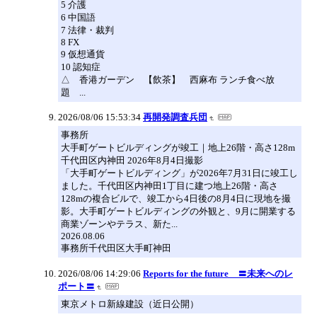
5 介護
6 中国語
7 法律・裁判
8 FX
9 仮想通貨
10 認知症
△ 香港ガーデン 【飲茶】 西麻布 ランチ食べ放
題 ...
2026/08/06 15:53:34
再開発調査兵団
事務所
大手町ゲートビルディングが竣工｜地上26階・高さ128m
千代田区内神田 2026年8月4日撮影
「大手町ゲートビルディング」が2026年7月31日に竣工し
ました。千代田区内神田1丁目に建つ地上26階・高さ
128mの複合ビルで、竣工から4日後の8月4日に現地を撮
影。大手町ゲートビルディングの外観と、9月に開業する
商業ゾーンやテラス、新た...
2026.08.06
事務所千代田区大手町神田
2026/08/06 14:29:06
Reports for the future 〓未来へのレ
ポート〓
東京メトロ新線建設（近日公開）