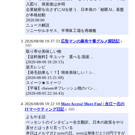
入図り、発覚後は弁明
企業秘密を出さずにAIを使う、日本発の「秘匿AI」基盤
が本格始動
2026.08.06
ニュース解説
ソニーやルネサス、半導体工場を再稼働
2026/08/06 19:37:33
広告マンの麻布十番グルメ探訪記
取り寄せ美味しい物
【送料無料】牛ユッケ 選べる 国産…
(2026-08-06 18:20:15)
楽天レシピ
【発毛効果も！？】簡単美味しい！シ…
(2026-08-06 15:21:09)
スイーツ★スイーツ
【平塚】chawan＠フレッシュ桃のパン…
(2026-08-05 22:34:43)
2026/08/06 19:22:19
More Access! More Fun! | 永江一石の
ITマーケティング日記
よもやま話
ベッセントのインタビュー全文翻訳。日本の政策をやり
直せとはっきり言っている
本日はメルマガとnoteの日。noteは単体だと110円ですが