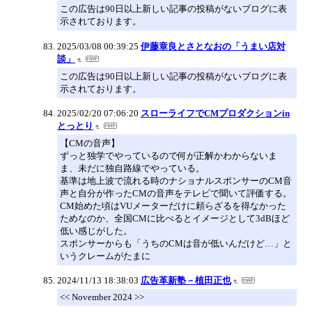
この広告は90日以上新しい記事の投稿がないブログに表
示されております。
2025/03/08 00:39:25
伊藤章良とさとなおの「うまい店対
談」
この広告は90日以上新しい記事の投稿がないブログに表
示されております。
2025/02/20 07:06:20
スローライフでCMプロダクションin
とっとり
【CMの音声】
ずっと独学でやっているので何が正解かわからないま
ま、未だに独自路線でやっている。
基準は地上波で流れる時のナショナルスポンサーのCM音
声と自分が作ったCMの音声をテレビで聞いて評価する。
CM始めた頃はVUメーターだけに頼らざるを得なかった
ためなのか、全国CMに比べるとイメージとして3dBほど
低い感じがした。
スポンサーからも「うちのCMは音が低いんだけど…」と
いうクレームがたまに
2024/11/13 18:38:03
広告革新塾－植田正也
<< November 2024 >>