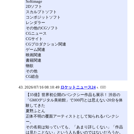
Softimage
2Dソフト
スカルプトソフト
コンポジットソフト
レンダラー
その他のCGソフト
CGニュース
CGサイト
CGプロダクション関連
ゲーム関連
映画関連
書籍関連
物欲
その他
CG総合
2026/07/16 08:10:49
ロケットニュース24
【35億】世界初公開のバンクシー作品も展示！ 渋谷の
「GMOデジタル美術館」で300円とは思えない20分を体
験してきた
夏野ふとん
正体不明の覆面アーティストとして知られるバンクシ
ー。
その名前は知っていても、「あまり詳しくない」「作品
は見たことない」という人も多いのではないだろうか。