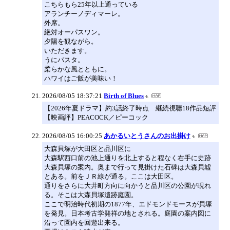
こちらもら25年以上通っている
アランチーノディマーレ。
外席。
絶対オーパスワン。
夕陽を観ながら。
いただきます。
うにパスタ。
柔らかな風とともに。
ハワイはご飯が美味い！
2026/08/05 18:37:21
Birth of Blues
【2026年夏ドラマ】約3話終了時点 継続視聴18作品短評
【映画評】PEACOCK／ピーコック
2026/08/05 16:00:25
あかるいとうさんのお出掛け
大森貝塚が大田区と品川区に
大森駅西口前の池上通りを北上すると程なく右手に史跡
大森貝塚の案内。奥まで行って見掛けた石碑は大森貝墟
とある。前をＪＲ線が通る。ここは大田区。
通りをさらに大井町方向に向かうと品川区の公園が現れ
る。そこは大森貝塚遺跡庭園。
ここで明治時代初期の1877年、エドモンドモースが貝塚
を発見。日本考古学発祥の地とされる。庭園の案内図に
沿って園内を回遊出来る。