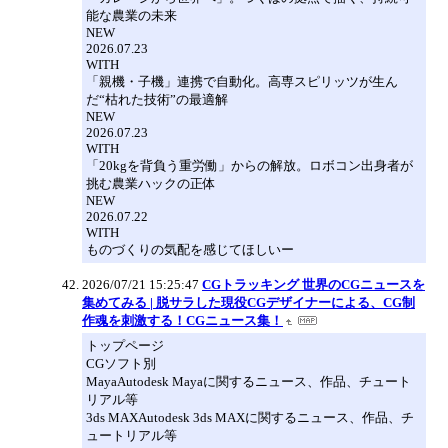
能な農業の未来
NEW
2026.07.23
WITH
「親機・子機」連携で自動化。高専スピリッツが生ん
だ“枯れた技術”の最適解
NEW
2026.07.23
WITH
「20kgを背負う重労働」からの解放。ロボコン出身者が
挑む農業ハックの正体
NEW
2026.07.22
WITH
ものづくりの気配を感じてほしいー
2026/07/21 15:25:47
CGトラッキング 世界のCGニュースを
集めてみる | 脱サラした現役CGデザイナーによる、CG制
作魂を刺激する！CGニュース集！
トップページ
CGソフト別
MayaAutodesk Mayaに関するニュース、作品、チュート
リアル等
3ds MAXAutodesk 3ds MAXに関するニュース、作品、チ
ュートリアル等