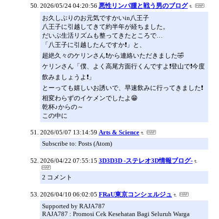
2026/05/24 04:20:56
悪性リンパ腫と戦う男のブログ
お久しぶりのお元気ですかいin八王子
八王子に引越してきて約半年が経ちました。
だいぶ生活リズムも整ってきたところで…
「八王子に引越したんですか❗️」と、
超絶久々のケリンさん❗️から連絡いただきました🤣
ケリンさん「僕、よく高尾方面行くんですよ❗️登山で❗️今度
飲みましょうよ❗️」
とーっても嬉しいお誘いで、早速飲みに行ってきました❗️
相変わらずのイケメンでしたよ😁
乾杯♪からの～
この中に
2026/05/07 13:14:59
Arts & Science
Subscribe to: Posts (Atom)
2026/04/22 07:55:15
3D3D3D -ステレオ3D情報ブログ-
2 コメント
2026/04/10 06:02:05
FRaU東京コンシェルジュ
Supported by RAJA787
RAJA787 : Promosi Cek Kesehatan Bagi Seluruh Warga