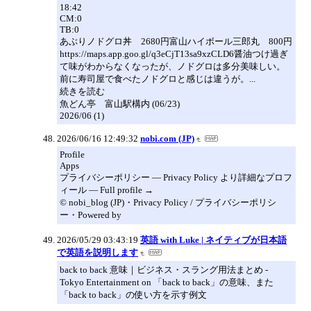
18:42
CM:0
TB:0
あぶりノドグロ丼 2680円富山ハイボール三郎丸 800円
https://maps.app.goo.gl/q3eCjT13sa9xzCLD6醤油つけ過ぎ
て味がわからなくなったが、ノドグロは多分美味しい。
前に寿司屋で食べたノドグロと感じは違うが。...
続きを読む
魚どん亭 富山駅構内 (06/23)
2026/06 (1)
2026/06/16 12:49:32
nobi.com (JP)
Profile
Apps
プライバシーポリシー — Privacy Policy より詳細なプロフ
ィール — Full profile →
© nobi_blog (JP)・Privacy Policy / プライバシーポリシ
ー・Powered by
2026/05/29 03:43:19
英語 with Luke | ネイティブが日本語
で英語を説明します
back to back 意味｜ビジネス・スラング用法まとめ -
Tokyo Entertainment on 「back to back」の意味、また
「back to back」の使い方を示す例文