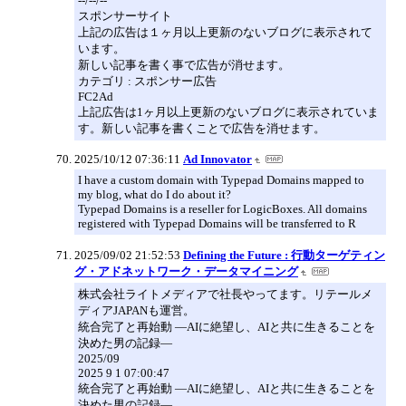
--/--/--
スポンサーサイト
上記の広告は１ヶ月以上更新のないブログに表示されて
います。
新しい記事を書く事で広告が消せます。
カテゴリ : スポンサー広告
FC2Ad
上記広告は1ヶ月以上更新のないブログに表示されていま
す。新しい記事を書くことで広告を消せます。
2025/10/12 07:36:11
Ad Innovator
I have a custom domain with Typepad Domains mapped to
my blog, what do I do about it?
Typepad Domains is a reseller for LogicBoxes. All domains
registered with Typepad Domains will be transferred to R
2025/09/02 21:52:53
Defining the Future : 行動ターゲティン
グ・アドネットワーク・データマイニング
株式会社ライトメディアで社長やってます。リテールメ
ディアJAPANも運営。
統合完了と再始動 ―AIに絶望し、AIと共に生きることを
決めた男の記録―
2025/09
2025 9 1 07:00:47
統合完了と再始動 ―AIに絶望し、AIと共に生きることを
決めた男の記録―