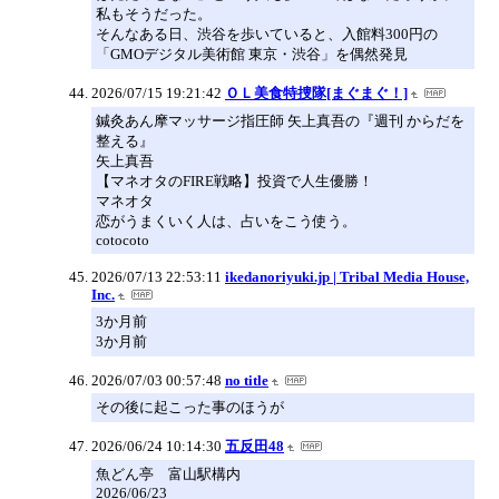
私もそうだった。
そんなある日、渋谷を歩いていると、入館料300円の
「GMOデジタル美術館 東京・渋谷」を偶然発見
2026/07/15 19:21:42
ＯＬ美食特捜隊[まぐまぐ！]
鍼灸あん摩マッサージ指圧師 矢上真吾の『週刊 からだを
整える』
矢上真吾
【マネオタのFIRE戦略】投資で人生優勝！
マネオタ
恋がうまくいく人は、占いをこう使う。
cotocoto
2026/07/13 22:53:11
ikedanoriyuki.jp | Tribal Media House,
Inc.
3か月前
3か月前
2026/07/03 00:57:48
no title
その後に起こった事のほうが
2026/06/24 10:14:30
五反田48
魚どん亭 富山駅構内
2026/06/23