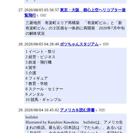
2026/08/05 05:56:57
東京・大阪 都心上空ヘリコプター遊
覧飛行
三菱地所 有楽町エリア再構築 「有楽町ビル」と「新
有楽町ビル」の２区画を一体的に再開発 2026年7月中旬
の解体状況
2026/08/05 04:28:49
ボツちゃんスタジアム
1 イベント・祭り
2 経営・ビジネス
3 鉄道・飛行機
4 留学
5 介護
6 フィギュア
7 教育・学校
8 スクール・セミナー
9 メンタル
10 競馬・ギャンブル
2026/08/04 16:45:02
アメリカを読む辞書
bullshit
Illustrated by Kazuhiro Kawakita bullshitは、アメリカ生
まれの俗語。最も近い日本語は「でたらめ」、あるいは
「与太話」。カタカナ読みは「ブルシット」。名詞だけ