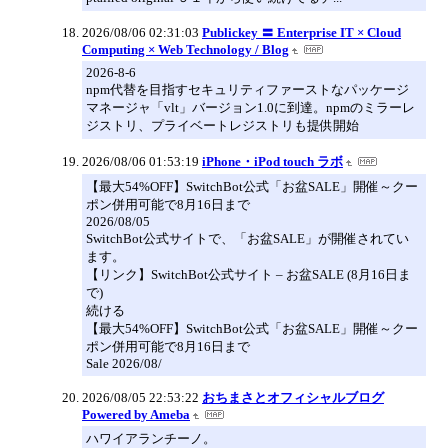
2026/08/06 02:31:03
Publickey 〓 Enterprise IT × Cloud
Computing × Web Technology / Blog
2026-8-6
npm代替を目指すセキュリティファーストなパッケージ
マネージャ「vlt」バージョン1.0に到達。npmのミラーレ
ジストリ、プライベートレジストリも提供開始
2026/08/06 01:53:19
iPhone・iPod touch ラボ
【最大54%OFF】SwitchBot公式「お盆SALE」開催～クー
ポン併用可能で8月16日まで
2026/08/05
SwitchBot公式サイトで、「お盆SALE」が開催されてい
ます。
【リンク】SwitchBot公式サイト – お盆SALE (8月16日ま
で)
続ける
【最大54%OFF】SwitchBot公式「お盆SALE」開催～クー
ポン併用可能で8月16日まで
Sale 2026/08/
2026/08/05 22:53:22
おちまさとオフィシャルブログ
Powered by Ameba
ハワイアランチーノ。