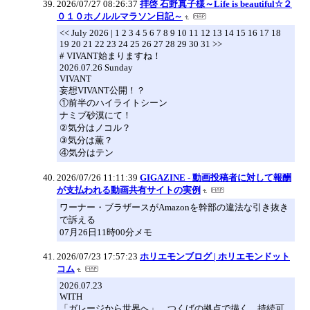
2026/07/27 08:26:37
拝啓 石野真子様～Life is beautiful☆２
０１０ホノルルマラソン日記～
<< July 2026 | 1 2 3 4 5 6 7 8 9 10 11 12 13 14 15 16 17 18
19 20 21 22 23 24 25 26 27 28 29 30 31 >>
# VIVANT始まりますね！
2026.07.26 Sunday
VIVANT
妄想VIVANT公開！？
①前半のハイライトシーン
ナミブ砂漠にて！
②気分はノコル？
③気分は薫？
④気分はテン
2026/07/26 11:11:39
GIGAZINE - 動画投稿者に対して報酬
が支払われる動画共有サイトの実例
ワーナー・ブラザースがAmazonを幹部の違法な引き抜き
で訴える
07月26日11時00分メモ
2026/07/23 17:57:23
ホリエモンブログ | ホリエモンドット
コム
2026.07.23
WITH
「ガレージから世界へ」。つくばの拠点で描く、持続可