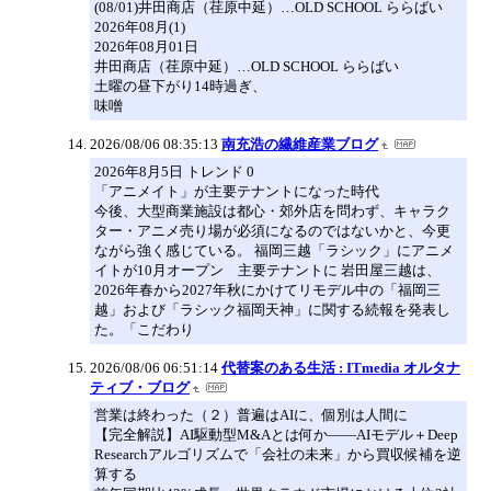
(08/01)井田商店（荏原中延）…OLD SCHOOL ららばい
2026年08月(1)
2026年08月01日
井田商店（荏原中延）…OLD SCHOOL ららばい
土曜の昼下がり14時過ぎ、
味噌
2026/08/06 08:35:13
南充浩の繊維産業ブログ
2026年8月5日 トレンド 0
「アニメイト」が主要テナントになった時代
今後、大型商業施設は都心・郊外店を問わず、キャラク
ター・アニメ売り場が必須になるのではないかと、今更
ながら強く感じている。 福岡三越「ラシック」にアニメ
イトが10月オープン 主要テナントに 岩田屋三越は、
2026年春から2027年秋にかけてリモデル中の「福岡三
越」および「ラシック福岡天神」に関する続報を発表し
た。「こだわり
2026/08/06 06:51:14
代替案のある生活 : ITmedia オルタナ
ティブ・ブログ
営業は終わった（２）普遍はAIに、個別は人間に
【完全解説】AI駆動型M&Aとは何か――AIモデル＋Deep
Researchアルゴリズムで「会社の未来」から買収候補を逆
算する