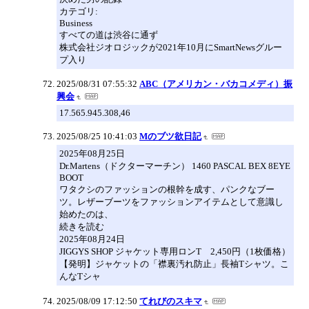
カテゴリ:
Business
すべての道は渋谷に通ず
株式会社ジオロジックが2021年10月にSmartNewsグルー
プ入り
2025/08/31 07:55:32
ABC（アメリカン・バカコメディ）振
興会
17.565.945.308,46
2025/08/25 10:41:03
Mのブツ欲日記
2025年08月25日
Dr.Martens（ドクターマーチン） 1460 PASCAL BEX 8EYE
BOOT
ワタクシのファッションの根幹を成す、パンクなブー
ツ。レザーブーツをファッションアイテムとして意識し
始めたのは、
続きを読む
2025年08月24日
JIGGYS SHOP ジャケット専用ロンT 2,450円（1枚価格）
【発明】ジャケットの「襟裏汚れ防止」長袖Tシャツ。こ
んなTシャ
2025/08/09 17:12:50
てれびのスキマ