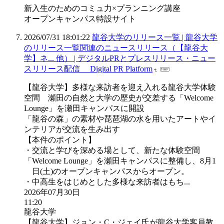
新入生のためのコミュ力×プランニング講座
オープンキャンパス特設サイト
2026/07/31 18:01:22
龍谷大学のリリース一覧 | 龍谷大学
のリリース一覧関連のニュースリリース（【龍谷大
学】ネ... 他） | デジタルPRとプレスリリース・ニュー
スリリース配信 Digital PR Platform
【龍谷大学】多様な来訪者を迎え入れる龍谷大学体験
空間 瀬田の自然と大学の歴史が交差する「Welcome
Lounge」を瀬田キャンパスに開設
「龍谷の森」の素材や琵琶湖の水を用いたアートやイ
ンテリアが交流を生み出す
【本件のポイント】
・交流と学びを深める場として、新たな体験空間
「Welcome Lounge」を瀬田キャンパスに整備し、8月1
日(土)のオープンキャンパスからオープン。
・中高生をはじめとした多様な来訪者はもち...
2026年07月30日
11:20
龍谷大学
【龍谷大学】ジョン・C・ジェイ氏が龍谷大学客員教