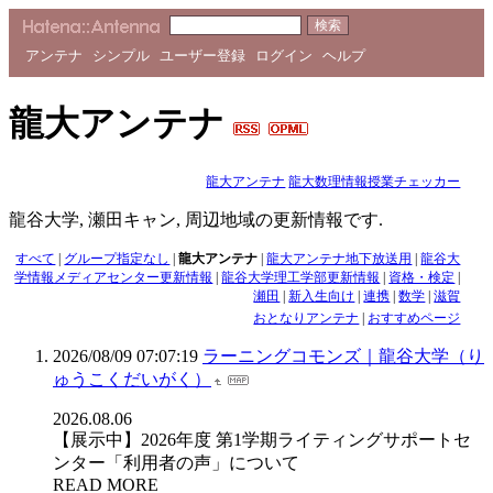
アンテナ
シンプル
ユーザー登録
ログイン
ヘルプ
龍大アンテナ
龍大アンテナ
龍大数理情報授業チェッカー
龍谷大学, 瀬田キャン, 周辺地域の更新情報です.
すべて
|
グループ指定なし
|
龍大アンテナ
|
龍大アンテナ地下放送用
|
龍谷大
学情報メディアセンター更新情報
|
龍谷大学理工学部更新情報
|
資格・検定
|
瀬田
|
新入生向け
|
連携
|
数学
|
滋賀
おとなりアンテナ
|
おすすめページ
2026/08/09 07:07:19
ラーニングコモンズ｜龍谷大学（り
ゅうこくだいがく）
2026.08.06
【展示中】2026年度 第1学期ライティングサポートセ
ンター「利用者の声」について
READ MORE