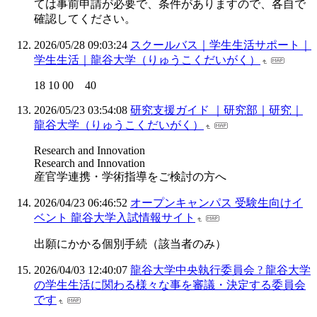
ては事前申請が必要で、条件がありますので、各自で
確認してください。
2026/05/28 09:03:24
スクールバス｜学生生活サポート｜
学生生活｜龍谷大学（りゅうこくだいがく）
18 10 00 40
2026/05/23 03:54:08
研究支援ガイド ｜研究部｜研究｜
龍谷大学（りゅうこくだいがく）
Research and Innovation
Research and Innovation
産官学連携・学術指導をご検討の方へ
2026/04/23 06:46:52
オープンキャンパス 受験生向けイ
ベント 龍谷大学入試情報サイト
出願にかかる個別手続（該当者のみ）
2026/04/03 12:40:07
龍谷大学中央執行委員会 ? 龍谷大学
の学生生活に関わる様々な事を審議・決定する委員会
です