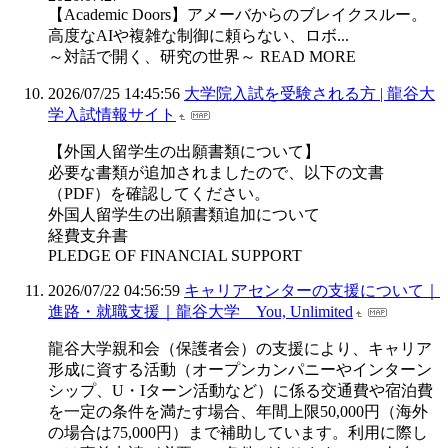
【Academic Doors】アメーバからのブレイクスルー。
高度なAIや複雑な制御に頼らない、ロボ...
～対話で開く、研究の世界～ READ MORE
2026/07/25 14:45:56
大学院入試を受験される方 | 龍谷大
学入試情報サイト
【外国人留学生の出願書類について】
必要な書類が追加されましたので、以下の文書
（PDF）を確認してください。
外国人留学生の出願書類追加について
経費支弁書
PLEDGE OF FINANCIAL SUPPORT
2026/07/22 04:56:59
キャリアセンターの支援について｜
進路・就職支援｜龍谷大学 You, Unlimited
龍谷大学親和会（保護者会）の支援により、キャリア
形成に資する活動（オープンカンパニーやインターン
シップ、U・Iターン活動など）に係る交通費や宿泊費
を一定の条件を満たす場合、年間上限50,000円（海外
の場合は75,000円）まで補助しています。利用に際し