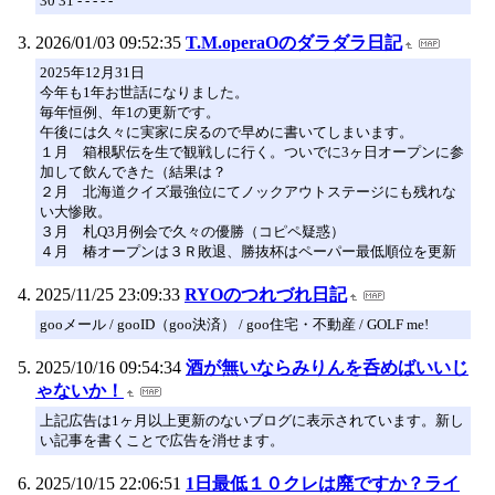
30 31 - - - - -
2026/01/03 09:52:35
T.M.operaOのダラダラ日記
2025年12月31日
今年も1年お世話になりました。
毎年恒例、年1の更新です。
午後には久々に実家に戻るので早めに書いてしまいます。
１月 箱根駅伝を生で観戦しに行く。ついでに3ヶ日オープンに参
加して飲んできた（結果は？
２月 北海道クイズ最強位にてノックアウトステージにも残れな
い大惨敗。
３月 札Q3月例会で久々の優勝（コピペ疑惑）
４月 椿オープンは３Ｒ敗退、勝抜杯はペーパー最低順位を更新
2025/11/25 23:09:33
RYOのつれづれ日記
gooメール / gooID（goo決済） / goo住宅・不動産 / GOLF me!
2025/10/16 09:54:34
酒が無いならみりんを呑めばいいじ
ゃないか！
上記広告は1ヶ月以上更新のないブログに表示されています。新し
い記事を書くことで広告を消せます。
2025/10/15 22:06:51
1日最低１０クレは廃ですか？ライ