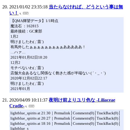
2021/01/02 23:35:18
当たらなければ、どうという事は無
い！
【QMA輝望データ】1/1時点
魔法石 ：162815
最終接続：GC東部
1月2
明けましたわ( ;`皿´)
有馬外したぁぁぁぁぁぁぁぁぁあああああ！
…ハァ…
2021年01月02日18:20
12月2
モチベないわ( ;`皿´)
店舗大会あるなし関係なく飽きた感が半端ない ( ´・_・`)
2020年12月02日22:17
明けましたわ( ;`皿´)
2021年01月
2020/04/09 10:11:37
夜明け前よりユリ色な -Liliaceae
Cradle-
lightblue_spirits at 21:30｜Permalink│Comments(0)│TrackBack(0)│
lightblue_spirits at 20:27｜Permalink│Comments(0)│TrackBack(0)│
lightblue_spirits at 18:16｜Permalink│Comments(0)│TrackBack(0)│
lightblue_s