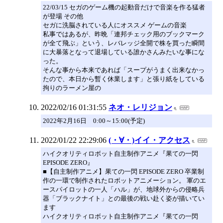
22/03/15 セガのゲーム機の起動音だけで音楽を作る猛者
が登場 その他
セガに洗脳されている人にオススメ ゲームの音楽
私事ではあるが、昨晩「連邦チェック用のブックマーク
が全て飛ぶ」という、レバレッジ全開で株を買った瞬間
に大暴落となって退場している誰かさんみたいな事にな
った。
そんな事から本来であれば「スープがうまく出来なかっ
たので、本日から暫く休業します」と張り紙をしている
拘りのラーメン屋の
2022/02/16 01:31:55
ネオ・レリジョン
2022年2月16日 0:00～15:00(予定)
2022/01/22 22:29:06
(・∀・)イイ・アクセス
ハイクオリティロボット自主制作アニメ『果ての一閃
EPISODE ZERO』
■【自主制作アニメ】果ての一閃 EPISODE ZERO 卒業制
作の一環で制作されたロボットアニメーション。 軍のエ
ースパイロットの一人「ハル」が、地球外からの侵略兵
器「ブラックナイト」との最後の戦い赴く姿が描いてい
ます
ハイクオリティロボット自主制作アニメ『果ての一閃