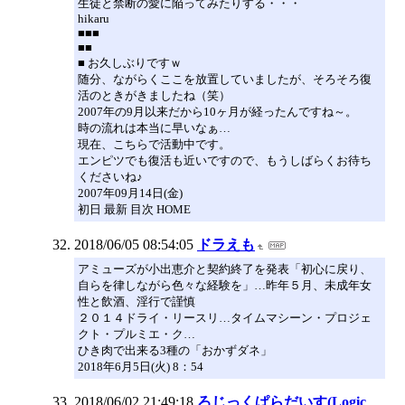
生徒と禁断の愛に陥ってみたりする・・・
hikaru
■■■
■■
■ お久しぶりですｗ
随分、ながらくここを放置していましたが、そろそろ復
活のときがきましたね（笑）
2007年の9月以来だから10ヶ月が経ったんですね～。
時の流れは本当に早いなぁ…
現在、こちらで活動中です。
エンピツでも復活も近いですので、もうしばらくお待ち
くださいね♪
2007年09月14日(金)
初日 最新 目次 HOME
2018/06/05 08:54:05
ドラえも
アミューズが小出恵介と契約終了を発表「初心に戻り、
自らを律しながら色々な経験を」…昨年５月、未成年女
性と飲酒、淫行で謹慎
２０１４ドライ・リースリ…タイムマシーン・プロジェ
クト・プルミエ・ク…
ひき肉で出来る3種の「おかずダネ」
2018年6月5日(火) 8：54
2018/06/02 21:49:18
ろじっくぱらだいす(Logic