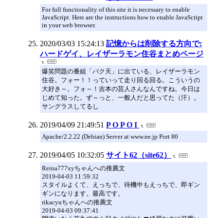
For full functionality of this site it is necessary to enable
JavaScript. Here are the instructions how to enable JavaScript
in your web browser.
2020/03/03 15:24:13
記憶からは削除する方向で:
ハードゲイ、レイザーラモン住谷まとめページ
爆笑問題の番組「バク天」に出ている、レイザーラモン
住谷。フォー！！っていって走り回る回る。こういうの
大好き～。フォ～！吉本の芸人さんなんですね。今日は
じめて知った。ず～っと、一般人だと思ってた（汗）。
サングラスしてるし
2019/04/09 21:49:51
P O P O I
Apache/2.2.22 (Debian) Server at www.ne.jp Port 80
2019/04/05 10:32:05
サイト62（site62）
Reina777xyちゃんへの推薦文
2019-04-03 11:59:32
スタイルよくて、えっちで、待機中もえっちで、即ギン
ギンになります。最高です。
rikacyuちゃんへの推薦文
2019-04-03 09:37:41