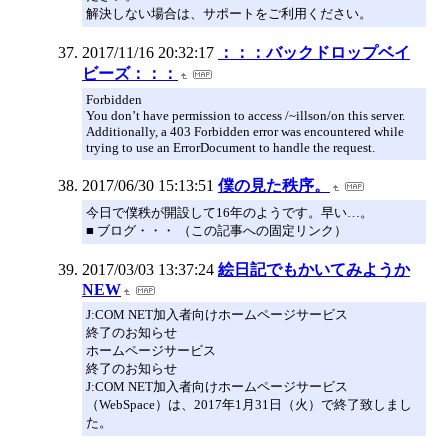
解決しない場合は、サポートをご利用ください。
2017/11/16 20:32:17
：：：バックドロップベイ
ビーズ：：：
Forbidden
You don’t have permission to access /~illson/on this server.
Additionally, a 403 Forbidden error was encountered while
trying to use an ErrorDocument to handle the request.
2017/06/30 15:13:51
僕の見た秩序。
今日で僕秩が開設して16年のようです。早い…。
■ ブログ・・・ （この記事への固定リンク）
2017/03/03 13:37:24
絵日記でもかいてみようか
NEW
J:COM NET加入者向けホームページサービス
終了のお知らせ
ホームページサービス
終了のお知らせ
J:COM NET加入者向けホームページサービス
（WebSpace）は、2017年1月31日（火）で終了致しまし
た。