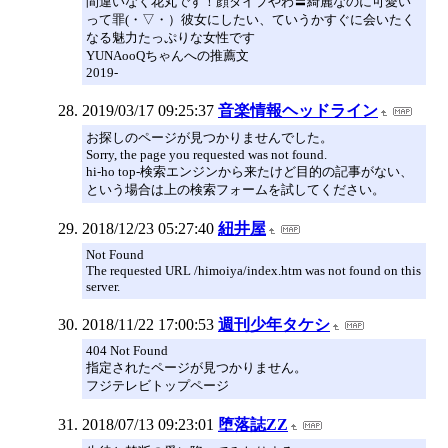
間違いなく花丸です！顔タイプやわ〓綺麗なのに可愛い
って罪(・▽・）彼女にしたい、ていうかすぐに会いたく
なる魅力たっぷりな女性です
YUNAooQちゃんへの推薦文
2019-
2019/03/17 09:25:37
音楽情報ヘッドライン
お探しのページが見つかりませんでした。
Sorry, the page you requested was not found.
hi-ho top-検索エンジンから来たけど目的の記事がない、
という場合は上の検索フォームを試してください。
2018/12/23 05:27:40
紐井屋
Not Found
The requested URL /himoiya/index.htm was not found on this
server.
2018/11/22 17:00:53
週刊少年タケシ
404 Not Found
指定されたページが見つかりません。
フジテレビトップページ
2018/07/13 09:23:01
堕落誌ZZ