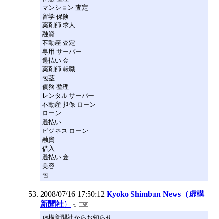
マンション 査定
留学 保険
薬剤師 求人
融資
不動産 査定
専用 サーバー
過払い 金
薬剤師 転職
包茎
債務 整理
レンタル サーバー
不動産 担保 ローン
ローン
過払い
ビジネス ローン
融資
借入
過払い 金
美容
包
2008/07/16 17:50:12
Kyoko Shimbun News（虚構
新聞社）
虚構新聞社からお知らせ