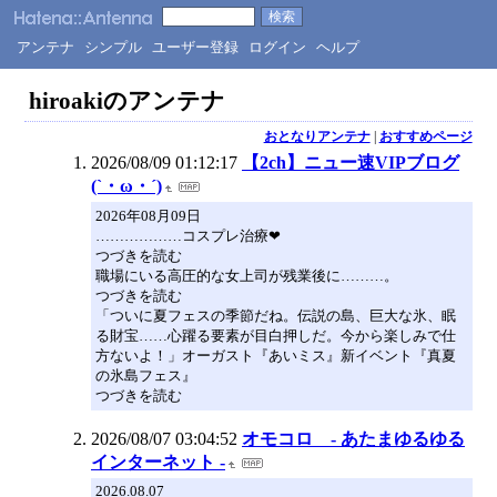
アンテナ
シンプル
ユーザー登録
ログイン
ヘルプ
hiroakiのアンテナ
おとなりアンテナ
|
おすすめページ
2026/08/09 01:12:17
【2ch】ニュー速VIPブログ
(`・ω・´)
2026年08月09日
………………コスプレ治療❤
つづきを読む
職場にいる高圧的な女上司が残業後に………。
つづきを読む
「ついに夏フェスの季節だね。伝説の島、巨大な氷、眠
る財宝……心躍る要素が目白押しだ。今から楽しみで仕
方ないよ！」オーガスト『あいミス』新イベント『真夏
の氷島フェス』
つづきを読む
2026/08/07 03:04:52
オモコロ - あたまゆるゆる
インターネット -
2026.08.07