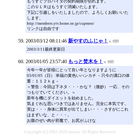
もうすぐプロバイダの契約期限が切れます。
このＵＬＲはもうすぐ消滅いたします。
下記に引越しをいたしましたので、よろしくお願いいた
します。
http://members.ytv.home.ne.jp/cupmen/
リンクは自由です
2003/03/12 08:11:46
新やすのふじゃ！
2003/3/11最終更新日
2003/01/05 23:57:40
もっと焚木を！
今年一年が皆様にとって良い年となりますように
03/01/05（日） 幸福の黄色いハンカチ －只今の溝口の体
重：１１２ｋｇ－
＜警告：今回は下ネタ・・・かな？（微妙） 一応、その
つもりでいてください。＞
新年を機にダイエットを始めました。
気まぐれな思いつきではありません。完全に本気です。
実は・・・身体に異常が出てしまい・・・さすがにこれ
はまずいな、と・・・。
お腹のぜい肉が邪魔で、お尻がふけな
Copyright (C) 2002-2026 hatena. All Rights Reserved.