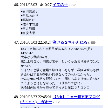
2011/03/03 14:10:27
イヌの手
■百田夏菜子
■早見あかり
■高城れに
■佐々木彩夏
■玉井詩織
■有安杏果
2010/05/03 22:58:27
泣ける２ちゃんねる
183 ：名無しさん＠明日があるさ ：2006/09/25(月)
14:55:42
大卒から勤続8年目。
俺は上司含め、同僚が苦手、というかあまり好きではな
かった。
ワイワイと騒ぐ職場で馴れ合いもせず、昼飯や飲みも付
き合いはするが仲良い同僚なんてのもいなかった。
そんな俺の性格を理解してか、周りもあまり俺に近づい
てこようとはしなかった。（仕事外ではね）
ある日外回りから帰ってさっさと席につきコツコ
2010/03/23 22:45:01
【2ch】ニャー速VIPブログ
(「・ω・)「ガオー