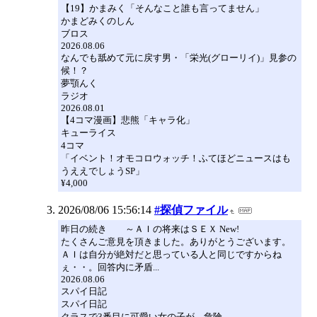
【19】かまみく「そんなこと誰も言ってません」
かまどみくのしん
ブロス
2026.08.06
なんでも舐めて元に戻す男・「栄光(グローリイ)」見参の
候！？
夢顎んく
ラジオ
2026.08.01
【4コマ漫画】悲熊「キャラ化」
キューライス
4コマ
「イベント！オモコロウォッチ！ふてほどニュースはも
うええでしょうSP」
¥4,000
2026/08/06 15:56:14
#探偵ファイル
昨日の続き ～ＡＩの将来はＳＥＸ New!
たくさんご意見を頂きました。ありがとうございます。
ＡＩは自分が絶対だと思っている人と同じですからね
ぇ・・。回答内に矛盾...
2026.08.06
スパイ日記
スパイ日記
クラスで3番目に可愛い女の子が、危険。