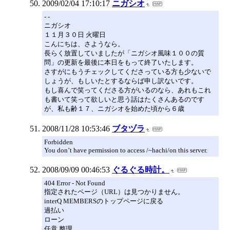
2009/02/04 17:10:17
ニガシオ
- -
ニガシオ
１１月３０日 火曜日
こんにちは、さようなら。
長らく放置していましたが「ニガシオ風味１００の質
問」の更新を最後に本日をもって終了いたします。
さすがにもうチェックしてくださっている方も少ないで
しょうが、もしいたとするならば申し訳ないです。
もし喜んで笑ってくださる方がいるのなら、あれもこれ
も書いて笑って欲しいと思う話はたくさんあるのです
が、私も齢１７、ニガシオを始めた頃から６歳
2008/11/28 10:53:46
ブタヅラ
Forbidden
You don’t have permission to access /~hachi/on this server.
2008/09/09 00:46:53
ぐるぐる時計。
404 Error - Not Found
指定されたページ（URL）は見つかりません。
interQ MEMBERSのトップページに戻る
過払い
ローン
任意 整理