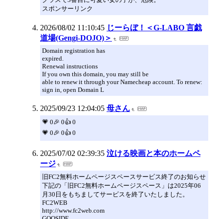
スポンサーリンク
2026/08/02 11:10:45
じーらぼ！＜G-LABO 言戯
道場(Gengi-DOJO)＞
Domain registration has
expired.
Renewal instructions
If you own this domain, you may still be
able to renew it through your Namecheap account. To renew:
sign in, open Domain L
2025/09/23 12:04:05
母さん
💗 0🎉 0👍 0
💗 0🎉 0👍 0
2025/07/02 02:39:35
泣ける映画と本のホームペ
ージ
旧FC2無料ホームページスペースサービス終了のお知らせ
下記の「旧FC2無料ホームページスペース」は2025年06
月30日をもちましてサービスを終了いたしました。
FC2WEB
http://www.fc2web.com
GOOSIDE