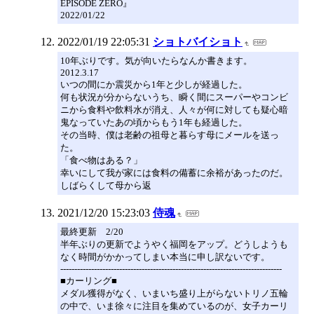
EPISODE ZERO』
2022/01/22
2022/01/19 22:05:31
ショトバイショト
10年ぶりです。気が向いたらなんか書きます。
2012.3.17
いつの間にか震災から1年と少しが経過した。
何も状況が分からないうち、瞬く間にスーパーやコンビ
ニから食料や飲料水が消え、人々が何に対しても疑心暗
鬼なっていたあの頃からもう1年も経過した。
その当時、僕は老齢の祖母と暮らす母にメールを送っ
た。
「食べ物はある？」
幸いにして我が家には食料の備蓄に余裕があったのだ。
しばらくして母から返
2021/12/20 15:23:03
侍魂
最終更新 2/20
半年ぶりの更新でようやく福岡をアップ。どうしようも
なく時間がかかってしまい本当に申し訳ないです。
-------------------------------------------------------------------------------
■カーリング■
メダル獲得がなく、いまいち盛り上がらないトリノ五輪
の中で、いま徐々に注目を集めているのが、女子カーリ