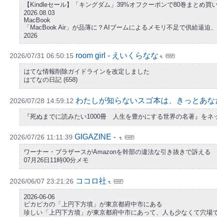
【Kindleセール】「キングダム」39%オフクーポンで80巻まとめ買いが
2026.08.03
MacBook
「MacBook Air」が品薄に？AIブームによるメモリ不足で供給逼
2026
room girl - えいくらなな
2026/07/31 06:50:15
はてな情報削除ガイドラインを改定しました
はてなの日記 (658)
わたしが知らないスゴ本は、きっとあな
2026/07/28 14:59:12
『死ぬまでに読みたい1000冊 人生を豊かにする世界の名著』をネ
GIGAZINE -
2026/07/26 11:11:39
ワーナー・ブラザースがAmazonを幹部の違法な引き抜きで訴える
07月26日11時00分メモ
ココロ社
2026/06/07 23:21:26
2026-06-06
ピカピカの「上円下方墳」が東京都府中市にある
珍しい「上円下方墳」が東京都府中市にあって、人も少なくて穴場で