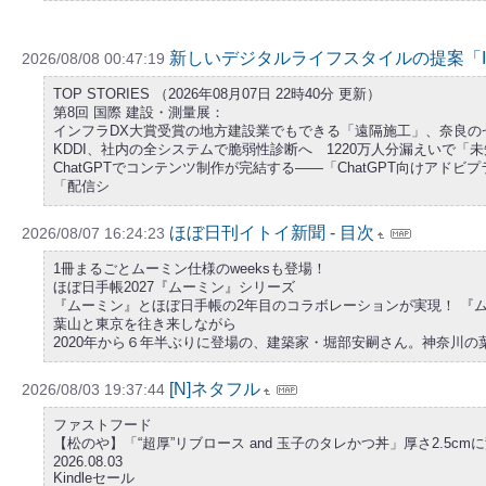
新しいデジタルライフスタイルの提案「ITm
2026/08/08 00:47:19
TOP STORIES （2026年08月07日 22時40分 更新）
第8回 国際 建設・測量展：
インフラDX大賞受賞の地方建設業でもできる「遠隔施工」、奈良のゼネコ
KDDI、社内の全システムで脆弱性診断へ 1220万人分漏えいで「
ChatGPTでコンテンツ制作が完結する――「ChatGPT向けアドビ
「配信シ
ほぼ日刊イトイ新聞 - 目次
2026/08/07 16:24:23
1冊まるごとムーミン仕様のweeksも登場！
ほぼ日手帳2027『ムーミン』シリーズ
『ムーミン』とほぼ日手帳の2年目のコラボレーションが実現！ 『
葉山と東京を往き来しながら
2020年から６年半ぶりに登場の、建築家・堀部安嗣さん。神奈川
[N]ネタフル
2026/08/03 19:37:44
ファストフード
【松のや】「“超厚”リブロース and 玉子のタレかつ丼」厚さ2.5c
2026.08.03
Kindleセール