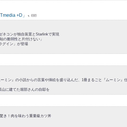
edia +D」
ンが独自装置とStarlinkで実現
未知の脆弱性と片付けない」
プラグイン」が登場
ムーミン』の小説からの言葉や挿絵を盛り込んだ、1冊まるごと『ムーミン』仕
の葉山に建てた堀部さんの自邸を
mに驚き！肉を味わう重量級カツ丼