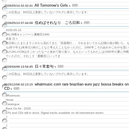
All Tomorrow’s Girls
2026/05/14 02:32:41
この広告は、90日以上更新していないブログに表示しています。
住めばそれなり ごろ日和
2026/05/13 07:44:09
2026-05-10
JAL沖縄キャンペーン夏離宮1990
音楽 日々
数日前にたまたまラジオから流れてきた「浪漫飛行」。それをきいてから記憶の扉が開いた。
も(何十年も)米米CLUBのことなど考えたことなかったのに、1990年ころのあれやこれやを思
あのJALのCМはすごかったなーと改めて振り返り、なんといってもわたしは1990年の夏に沖
ていたのだ。それこそ「夏離宮にいってき
日々常套句
2026/04/09 13:54:45
この広告は、90日以上更新していないブログに表示しています。
whatmusic.com rare brazilian euro jazz bossa breaks o
2025/12/06 02:13:15
CD
Whatmusic
Home
Catalogue
Back On Air - 2026
LPs and CDs still in stock. Digital tracks available on all mainstream stores


