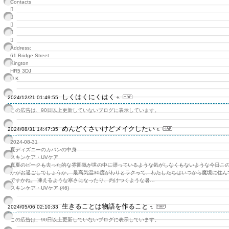
Contacts





Address:
61 Bridge Street
Kington
HR5 3DJ
U.K.
しくはくにくはく
2024/12/21 01:49:55
この広告は、90日以上更新していないブログに表示しています。
めんどくさいけどメイクしたい
2024/08/31 14:47:35
2024-08-31
夏ディズニーのカバンの中身
スキンケア・UVケア
真夏のピークも去った的な雰囲気が世の中に漂っているような気がしなくもないような今日こ
かがお過ごしでしょうか。 最高気温30度がわりとラクって、わたしたちはいつから魔境に住ん
ですかね。 凍えるような寒さになったり、灼けつくような暑…
スキンケア・UVケア (46)
生きることは物語を作ること
2024/05/06 02:10:33
この広告は、90日以上更新していないブログに表示しています。