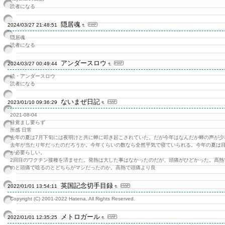
読者になる
隠居魂
2024/03/27 21:48:51
隠居魂
読者になる
アンダースロウ
2024/03/27 00:49:44
続・アンダースロウ
読者になる
ないまぜ日記
2023/01/10 09:36:29
2021-08-04
目覚まし要らず
所感 日常
去年の夏は7月下旬には夜明けと共に蝉に叩き起こされていた。だが今年はなんだか蝉の声が少
去年が当たり年だったのだろうか。今年くらいの数なら全然平気で寝ていられる。今年の夏は
が必要らしい。
2回目のワクチン接種を済ませた。発熱は大した事はなかったのだが、頭痛がひどかった。高熱
のと頭痛で唸るのとどちらがマシだったのか。高熱で頭痛より良
英国記念切手目録
2022/01/01 13:54:11
Copyright (C) 2001-2022 Hatena. All Rights Reserved.
メトロガール
2022/01/01 12:35:25