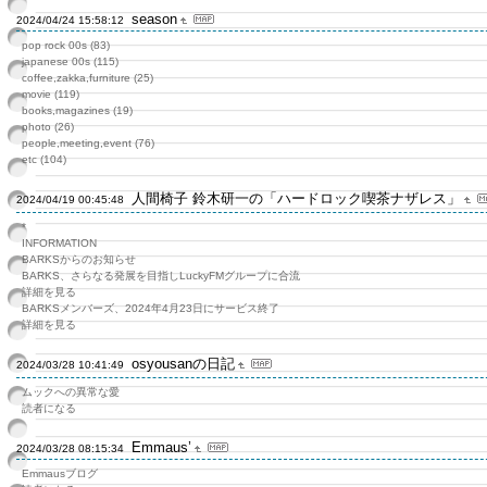
season
2024/04/24 15:58:12
pop rock 00s (83)
japanese 00s (115)
coffee,zakka,furniture (25)
movie (119)
books,magazines (19)
photo (26)
people,meeting,event (76)
etc (104)
人間椅子 鈴木研一の「ハードロック喫茶ナザレス」
2024/04/19 00:45:48
*
INFORMATION
BARKSからのお知らせ
BARKS、さらなる発展を目指しLuckyFMグループに合流
詳細を見る
BARKSメンバーズ、2024年4月23日にサービス終了
詳細を見る
osyousanの日記
2024/03/28 10:41:49
ムックへの異常な愛
読者になる
Emmaus’
2024/03/28 08:15:34
Emmausブログ