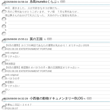
糸島inunekoくらぶ
2026/08/09 04:58:34
本日、逝きました。 人が大好きなネコが旅だち...
７月のご寄付ありがとうございます。 ヤノ様 ７月も寄付ありが...
僕は豚さんのおかげで大人になった。 大分のテレビ放送を先日み...
3
3
1
5
翼の王国
2026/08/08 15:55:11
【8月の運勢】カリブの神話であなたの運勢が丸わかり！ オリチャ占い2026
2026.08.06 ENTERTAINMENT FORTUNE
web original
オリチャ占い
占い
WEB限定
【8月の運勢】精霊数0 オバタラの子＜翼の王国限定オリチャ占い＞
2026.08.06 ENTERTAINMENT FORTUNE
web original
オバタラの子
精霊数0
オリチャ占い
占い
小西修の動物ドキュメンタリーBLOG
2026/08/08 04:32:29
多摩ねこ日記～２４４７
2026.08.07