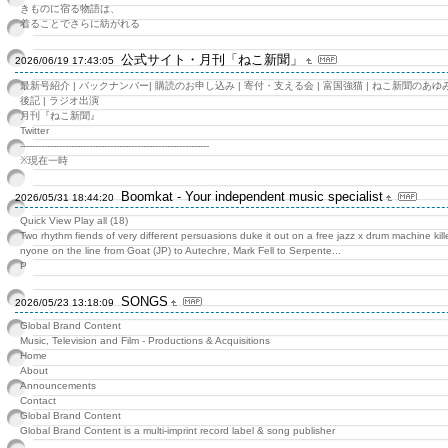
きものに宿る物語は、
着ることでさらに紡がれる
公式サイト・月刊「ねこ新聞」
2026/06/19 17:43:05
最新号紹介 | バックナンバー| 購読のお申し込み | 寄付・支える会 | 富国強猫 | ねこ新聞のあゆみ
後記 | ラジオ出演
月刊『ねこ新聞』
Twitter
---------------------------------------------------------------
※現在一時
Boomkat - Your independent music specialist
2026/05/31 18:44:20
Quick View Play all (18)
Two rhythm fiends of very different persuasions duke it out on a free jazz x drum machine kille
nyone on the line from Goat (JP) to Autechre, Mark Fell to Serpente...
P
SONGS
2026/05/23 13:18:09
Global Brand Content
Music, Television and Film - Productions & Acquisitions
Home
About
Announcements
Contact
Global Brand Content
Global Brand Content is a multi-imprint record label & song publisher