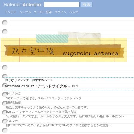
アンテナ
シンプル
ユーザー登録
ログイン
ヘルプ
おとなりアンテナ
おすすめページ
ワールドサイクル
2026/08/09 05:32:27
乗り方教室
3本ローラーで遊ぼう、スルー3本ローラーにチャレンジ
新製品情報
絶景と愛車をかっこよく撮るなら、めだたんぼーの出番です。
R250のインナーフレームバッグをピッタリ選ぶ方法
*その輪行、ダメですよ。ルールを守るのが大人です。新幹線の新しい輪行ルールについ…
メルマガ
旧ETRTOで25cのタイヤから新ETRTOで28cのタイヤに交換するときの注意…