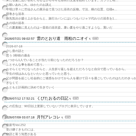
来たる夏に思いをめぐらせながら今年も浴衣の支度を始めています。カラリと晴…
お願いあれこれ、ゆかたのお誂え
年明け早々に竺仙さんの展示会で見つけた浴衣の反物。寸法、柄の位置、仕様e…
寝巻きな浴衣
旅先気分が盛り上がるからと、旅行カバンにはいつもパジャマ代わりの浴衣を1…
あの頃の浴衣
この夏素敵に見えたのは一昔前の浴衣姿。暑い夏をやり過ごすような、寛いだ
雲のとおり道 雨粒のニオイ
2026/07/21 09:02:57
2026-07-18
少し昔の話と
思う 3秒前の過去
いつから1人でいることが当たり前になったのだろうか？
ふとそんな事を改めて思う。
おそらくヒマになったからと、人生折り返しを超えただろうなと自分で思っているから。
学生の頃はみんなといたいと思っていたと思う。
父が問題を起こし社会的にご迷惑をかけてから人を避けて日々を過ごしていたのはただのきっ
ぎなくて
もともと計画的に決めて生きていく
くびたおるの日記
2026/07/12 17:52:21
この広告は、90日以上更新していないブログに表示しています。
月刊アレコレ
2026/07/09 03:07:18
最新号Vol.252
受け継ぐきものには、
物語と装う知恵がある