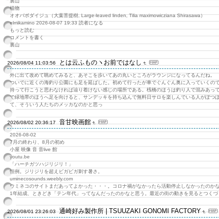
裏山
植物
オオバボダイジュ（大葉菩提樹, Large-leaved linden, Tilia maximowicziana Shirasawa）
elmikamino 2026-08-07 19:33 読者になる
もっと読む
コメントを書く
裏山
とは云ふものヽお前ではなし
2026/08/04 11:03:56
外に出て改めて眺めてみると、あそこを歩いてあの丸いところがラウンジになってるんだね。
ついでに近くの海釣り公園にも足を延ばした。初めて行ったが車でぐんぐん奥に入っていくの
持って行こうと思わなければ辿り着けない感じの場所である。桟橋のほうは釣り人で混みあっ
で緑地帯のほうへ足を向けると、サンデッキを持ち込んで無料日サロを楽しんでいる人がぽつ
て、そういう人たちのメッカなのかと思っ
音甘映画館
2026/08/02 20:36:17
2026-08-02
7月の終わり、8月の初め
小屋 映像 音 音live 館
youtu.be
「ハーチガツハジリジリ！」
恒例。ジリジリを超えビガビガ刺す暑さ。
uminecosounds.weebly.com
ウミネコのサイトまだあってよかった・・・。コロナ禍がなかったら活動停止しなかったのかな
1年結成、ときどき「テン年代」ってなんだったのかなと思う。最近の街の動きを見るとつくづ
通崎好み製作所 | TSUUZAKI GONOMI FACTORY
2026/08/01 23:26:03