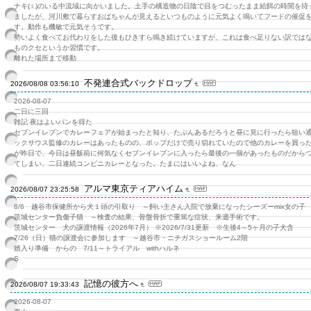
ナキ(♀)のいる中流域に向かいました。土手の構造物の日陰で目をつむったまま給餌の時間を待
ましたが、河川敷で暮らすおばちゃんが見えるといつものように元気よく鳴いてフードの催促
す。動作も機敏で元気そうです。
勢いよく食べてお代わりをした後もひきすら鳴き続けていますが、これは食べ足りない訳では
ものクセというか習慣です。
離れた場所まで移動
不発連合式バックドロップ
2026/08/08 03:56:10
2026-08-07
二日に三回
雑記 夜はよいパンを得た
セブンイレブンでカレーフェアが始まったと知り、たぶんあるだろうと昼に見に行ったら狙い
ックサウス監修のカレーはあったものの、ポップだけで売り切れていたので他のカレーを買っ
が昨日で、今日は昼飯前に何気なくセブンイレブンに入ったら最後の一個があったものだから
てしまい、二日連続コンビニカレーとなった。たまにはいいよね、なん
アルマ東京ティアハイム
2026/08/07 23:25:58
8/6 越谷市保健所から犬１頭の引取り ～飼い主さん入院で放棄になったシーズーmix女の子
茨城センター負傷子猫 ～検査の結果、骨盤骨折で重篤な症状、来週手術です。
茨城センター 犬の譲渡情報（2026年7月） ※2026/7/31更新 ※生後4～5ヶ月の子犬含
7/26（日）猫の譲渡会に参加します ～越谷市・ニチガスショールーム2階
婿入り準備 からの 7/11～トライアル withハルネ
S
記憶の彼方へ
2026/08/07 19:33:43
2026-08-07