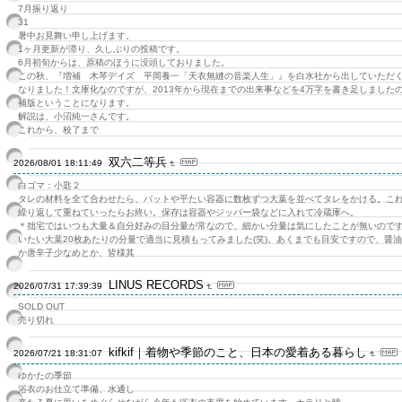
7月振り返り
31
暑中お見舞い申し上げます。
1ヶ月更新が滞り、久しぶりの投稿です。
6月初旬からは、原稿のほうに没頭しておりました。
この秋、『増補 木琴デイズ 平岡養一「天衣無縫の音楽人生」』を白水社から出していただ
なりました！文庫化なのですが、2013年から現在までの出来事などを4万字を書き足しました
補版ということになります。
解説は、小沼純一さんです。
これから、校了まで
双六二等兵
2026/08/01 18:11:49
白ゴマ：小匙２
タレの材料を全て合わせたら、バットや平たい容器に数枚ずつ大葉を並べてタレをかける。こ
繰り返して重ねていったらお終い。保存は容器やジッパー袋などに入れて冷蔵庫へ。
＊拙宅ではいつも大量＆自分好みの目分量が常なので、細かい分量は気にしたことが無いので
いたい大葉20枚あたりの分量で適当に見積もってみました(笑)。あくまでも目安ですので、醤
か唐辛子少なめとか、皆様其
LINUS RECORDS
2026/07/31 17:39:39
SOLD OUT
売り切れ
kifkif｜着物や季節のこと、日本の愛着ある暮らし
2026/07/21 18:31:07
ゆかたの季節
浴衣のお仕立て準備、水通し