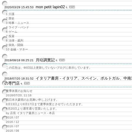
mon petit lapin02
2020/03/29 15:45:53
1 介護
2 歴史
3 時事・ニュース
4 ライブ・バンド
6 ゲーム
7 投資
8 法律・裁判
9 病気・闘病
10 金融・マネー
月竝調實記
2019/08/18 06:25:21
この広告は、90日以上更新していないブログに表示しています。
イタリア書房 - イタリア、スペイン、ポルトガル、中南
2018/07/20 18:31:52
の専門店
夏季休業のお知らせ
2018/07/20, 11:16
西日本大豪雨のお見舞い申し上げます。
8月13日より8月17日まで夏季休業とさせていただきます。
8月20日より通常通り営業いたします。
by 店長 イタリア書房ニュース - 本店
2018 / 07
2016 / 12
2016 / 07
2016 / 06