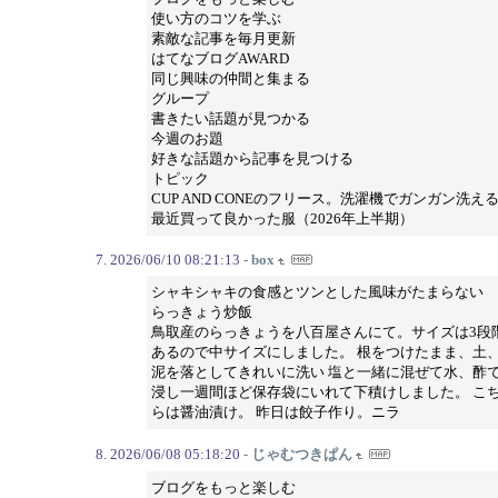
使い方のコツを学ぶ
素敵な記事を毎月更新
はてなブログAWARD
同じ興味の仲間と集まる
グループ
書きたい話題が見つかる
今週のお題
好きな話題から記事を見つける
トピック
CUP AND CONEのフリース。洗濯機でガンガン洗え
最近買って良かった服（2026年上半期）
2026/06/10 08:21:13
- box
シャキシャキの食感とツンとした風味がたまらない
らっきょう炒飯
鳥取産のらっきょうを八百屋さんにて。サイズは3段
あるので中サイズにしました。 根をつけたまま、土
泥を落としてきれいに洗い 塩と一緒に混ぜて水、酢
浸し一週間ほど保存袋にいれて下積けしました。 こ
らは醤油漬け。 昨日は餃子作り。ニラ
2026/06/08 05:18:20
- じゃむつきぱん
ブログをもっと楽しむ