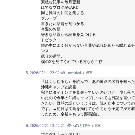
素敵な記事を毎月更新
はてなブログAWARD
同じ興味の仲間と集まる
グループ
書きたい話題が見つかる
今週のお題
好きな話題から記事を見つける
トピック
頭の中によく分からない言葉や流れ始めたら眠れるチ
ンス
眠りの瞬間。
僕のXを見てくれている方ならご存
2026/07/11 22:02:49
- untitled.
『はくしむるち』を読んで、あの道路の名前を知った
沖縄キャンプと読書
完全にタイミングを見失っていたのだけど、少し落ち
いたので今年の沖縄キャンプについても日記を書いて
きたい。野球の話というよりは、読んだ本についての
です。→初日は文鳥を預けてから向かう予定で夕方着
ったため、余裕をもって那覇泊に
2026/06/21 13:52:21
-夢へのとびら
ブログをもっと楽しむ