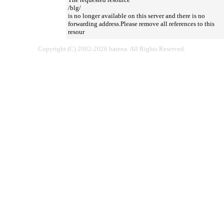
/blg/
is no longer available on this server and there is no
forwarding address.Please remove all references to this
resour
Copyright (C) 2002-2026 hatena. All Rights Reserved.