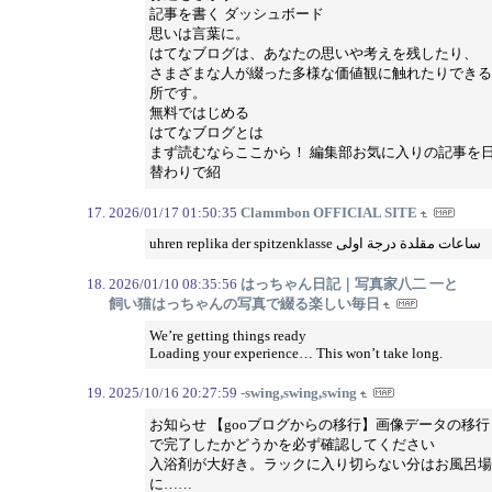
記事を書く ダッシュボード
思いは言葉に。
はてなブログは、あなたの思いや考えを残したり、
さまざまな人が綴った多様な価値観に触れたりできる
所です。
無料ではじめる
はてなブログとは
まず読むならここから！ 編集部お気に入りの記事を
替わりで紹
2026/01/17 01:50:35
Clammbon OFFICIAL SITE
uhren replika der spitzenklasse ساعات مقلدة درجة اولى
2026/01/10 08:35:56
はっちゃん日記｜写真家八二 一と
飼い猫はっちゃんの写真で綴る楽しい毎日
We’re getting things ready
Loading your experience… This won’t take long.
2025/10/16 20:27:59
-swing,swing,swing
お知らせ 【gooブログからの移行】画像データの移行
で完了したかどうかを必ず確認してください
入浴剤が大好き。ラックに入り切らない分はお風呂場
に……