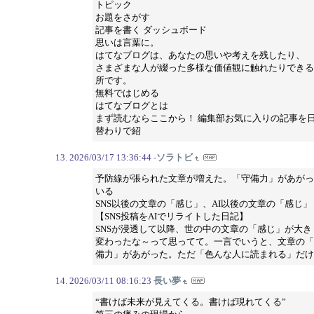
トピック
お題をさがす
記事を書く ダッシュボード
思いは言葉に。
はてなブログは、あなたの思いや考えを残したり、
さまざまな人が綴った多様な価値観に触れたりできる
所です。
無料ではじめる
はてなブログとは
まず読むならここから！ 編集部お気に入りの記事を
替わりで紹
2026/03/17 13:36:44
-ソラトビ
予防線が張られた文章が増えた。「守備力」があがっ
いる
SNS以後の文章の「感じ」、AI以後の文章の「感じ」
【SNS投稿をAIでリライトした日記】
SNSが浸透して以降、世の中の文章の「感じ」が大き
変わったな～って思ってて。一言でいうと、文章の「
備力」があがった。ただ「色んな人に読まれる」だけ
2026/03/11 08:16:23
長い夢
“書けば未来が見えてくる。書けば現れてくる”