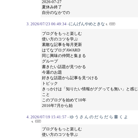
2026-07-27
夏休み終了
自分のなかでの
2026/07/23 06:49:34
-にんげんやめときな
ブログをもっと楽しむ
使い方のコツを学ぶ
素敵な記事を毎月更新
はてなブログAWARD
同じ興味の仲間と集まる
グループ
書きたい話題が見つかる
今週のお題
好きな話題から記事を見つける
トピック
きっかけは「知りたい情報がググっても無い」と感じ
こと
このブログを始めて10年
2016年7月から始
2026/07/19 15:41:57
- ゆ う さ ん の だ ら だ ら 書 く よ
ブログをもっと楽しむ
使い方のコツを学ぶ