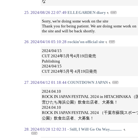
な
2024/08/26 22:07:49
ELLEGARDEN diary
Sorry, we're doing some work on the site
Thank you for being patient. We are doing some work on
the site and will be back shortly.
2024/04/16 05:10:28
rockin’on official site
2024/04/15
CUT 2024年5月号4月19日発売
Publishing
2024/04/15
CUT 2024年5月号 4月19日発売
2024/04/12 01:18:44
COUNTDOWN JAPAN
2024.04.10
ROCK IN JAPAN FESTIVAL 2024 in HITACHINAKA （
営ひたち海浜公園）飲食出店者、大募集！
2024.04.10
ROCK IN JAPAN FESTIVAL 2024 （千葉市蘇我スポー
公園）飲食出店者、大募集！
2024/03/28 12:02:31
- Still, I Will Go On Way.............