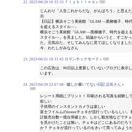
2025/06/26 10:33:33
ｆｌｙｂｌｉｎｄ
じんわり「人生これからだな、がんばろう」と思えた
示
【日記】横浜そごう美術館「GLAM ―黒柳徹子、時
を超えるスタイル―」
横浜そごう美術館「GLAM ―黒柳徹子、時代を超え
スタイル―」を見ました。結論からいうと、すごかっ
た。元気出た。そしてみんなに見てほしくなりました
今、わたしがみなさん
2025/06/21 18:31:45
ロマンチックモード
この広告は、90日以上更新していないブログに表示
います。
2025/04/20 23:07:08
- 嘘しか書いてない日記
店長さん
レシート用紙にプリント！ 印刷される写真を経験し
欲しい
子供用のインスタントカメラは楽しい
富士フイルムのinstaxチェキが流行っているらしい。
計販売台数一億台突破とか。しかし観光地などでチェ
を見かけたことは無い。チェキはどこにあるのだろう
か？ チェキが流行っているのをきいて買ってみよう