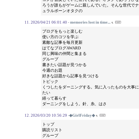
ろうが誰もがゲームに親しんでいた。そんな世代でナ
ュラルボーンオタクの
2026/04/21 06:01:40
- memories lost in time...
ブログをもっと楽しむ
使い方のコツを学ぶ
素敵な記事を毎月更新
はてなブログAWARD
同じ興味の仲間と集まる
グループ
書きたい話題が見つかる
今週のお題
好きな話題から記事を見つける
トピック
くつしたをダーニングする。気に入ったものを大事に
たい
繕って暮らす
ダーニングをしよう。針、糸、はさ
2026/03/20 10:56:29
-◆GirlFriday◆
トップ
購読リスト
グループ