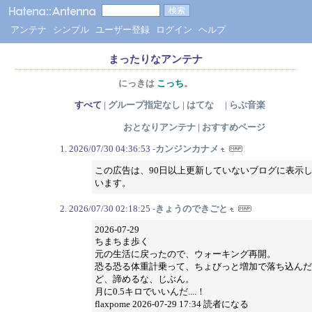
アンテナ
シンプル
ユーザー登録
ログイン
ヘルプ
まったりなアンテナ
にっきは
こっち
。
すべて
|
グループ指定なし
|
はてな
|
らぶ音楽
おとなりアンテナ
|
おすすめページ
2026/07/30 04:36:53
-カンジンカナメ
この広告は、90日以上更新していないブログに表示
います。
2026/07/30 02:18:25
-きょうのできごと
2026-07-29
ちまちま歩く
元の生活に戻ったので、ウォーキング再開。
恐る恐る体重計乗って、ちょびっと増加で落ち込んだ
ど、諦めるな、じぶん。
月に0.5キロでいいんだ....！
flaxpome 2026-07-29 17:34 読者になる