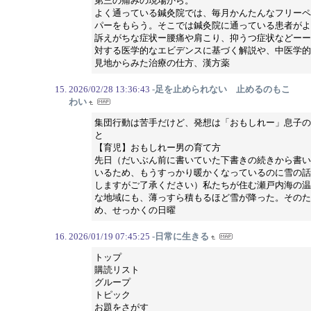
第三の痛みの現場から。
よく通っている鍼灸院では、毎月かんたんなフリーペ
パーをもらう。そこでは鍼灸院に通っている患者がよ
訴えがちな症状ー腰痛や肩こり、抑うつ症状などーー
対する医学的なエビデンスに基づく解説や、中医学的
見地からみた治療の仕方、漢方薬
2026/02/28 13:36:43
-足を止められない 止めるのもこ
わい
集団行動は苦手だけど、発想は「おもしれー」息子の
と
【育児】おもしれー男の育て方
先日（だいぶん前に書いていた下書きの続きから書い
いるため、もうすっかり暖かくなっているのに雪の話
しますがご了承ください）私たちが住む瀬戸内海の温
な地域にも、薄っすら積もるほど雪が降った。そのた
め、せっかくの日曜
2026/01/19 07:45:25
-日常に生きる
トップ
購読リスト
グループ
トピック
お題をさがす