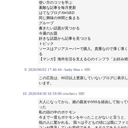
使い方のコツを学ぶ
素敵な記事を毎月更新
はてなブログAWARD
同じ興味の仲間と集まる
グループ
書きたい話題が見つかる
今週のお題
好きな話題から記事を見つける
トピック
ソースはアジアスーパーで購入。貴重なので薄く薄く
る
【マンガ】海外生活を支える心のインフラ「お好み焼
2026/06/02 17:40:44
- baby blue
この広告は、90日以上更新していないブログに表示
います。
2026/04/30 16:19:00
crochet
大人になってから、娘の親友やSNSを経由して知って
った
私の頭の中のポケモン
今まで一度もポケモンをやったことがないと言うと、
抵の人に驚かれる。 我々は子どもの頃には既にファ
コンが普及していた世代である。オタクであろうがな