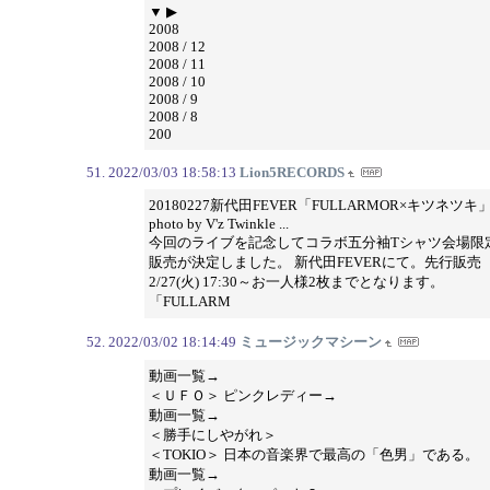
▼ ▶
2008
2008 / 12
2008 / 11
2008 / 10
2008 / 9
2008 / 8
200
2022/03/03 18:58:13
Lion5RECORDS
20180227新代田FEVER「FULLARMOR×キツネツキ
photo by V'z Twinkle ...
今回のライブを記念してコラボ五分袖Tシャツ会場限
販売が決定しました。 新代田FEVERにて。先行販売
2/27(火) 17:30～お一人様2枚までとなります。
「FULLARM
2022/03/02 18:14:49
ミュージックマシーン
動画一覧→
＜ＵＦＯ＞ ピンクレディー→
動画一覧→
＜勝手にしやがれ＞
＜TOKIO＞ 日本の音楽界で最高の「色男」である。
動画一覧→