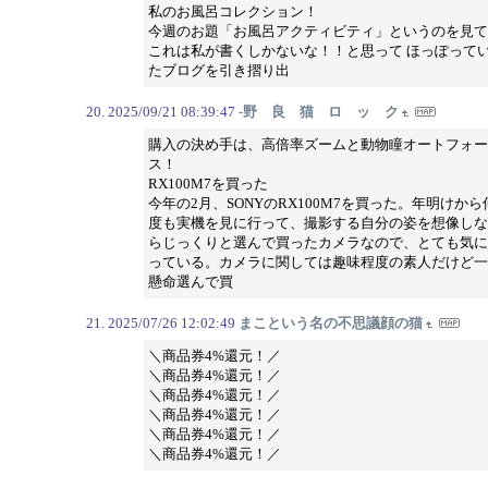
私のお風呂コレクション！
今週のお題「お風呂アクティビティ」というのを見て
これは私が書くしかないな！！と思って ほっぽって
たブログを引き摺り出
2025/09/21 08:39:47
-野 良 猫 ロ ッ ク
購入の決め手は、高倍率ズームと動物瞳オートフォー
ス！
RX100M7を買った
今年の2月、SONYのRX100M7を買った。年明けから
度も実機を見に行って、撮影する自分の姿を想像しな
らじっくりと選んで買ったカメラなので、とても気に
っている。カメラに関しては趣味程度の素人だけど一
懸命選んで買
2025/07/26 12:02:49
まこという名の不思議顔の猫
＼商品券4%還元！／
＼商品券4%還元！／
＼商品券4%還元！／
＼商品券4%還元！／
＼商品券4%還元！／
＼商品券4%還元！／