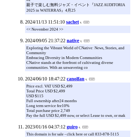
親子で楽しむ無料ジャズ・イベント『JAZZ AUDITORIA
2025 in WATERRAS』4月25
2024/11/13 11:51:10
sachet
<< November 2024 >>
2024/09/05 21:37:22
native
Exploring the Vibrant World of CNative: News, Stories, and
Community
Embracing Diversity in Modern Communities
CNative stands at the forefront of cultivating diverse
communities. With an unwavering co
2024/06/10 18:47:22
canolfan
Price excl. VAT USD $2,499
Total Price USD $2,499
USD $115
Full ownership after24 months
Long term service fee10%
Total purchase price 2,749
Pay the full USD $2,499 now, or select Lease to own, or mak
2023/01/16 04:37:12
guiro
This domain is for sale - click here or call 833-878-5115