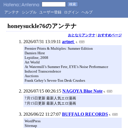
アンテナ
シンプル
ユーザー登録
ログイン
ヘルプ
honeysuckle76のアンテナ
おとなりアンテナ
|
おすすめページ
2026/07/31 13:19:11
artnet
Premier Prints & Multiples: Summer Edition
Damien Hirst
Lepidine, 2008
Art World
At Watermill’s Summer Fete, EYE’s Noise Performance
Induced Transcendence
Auctions
Frank Gehry’s Seven-Ton Desk Crushes
2026/07/15 00:26:15
NAGOYA Blue Note
7月15日更新 最新人気エロ漫画
7月15日更新 最新人気エロ漫画
2026/06/22 11:27:07
BUFFALO RECORDS
WordPress
Sitemap