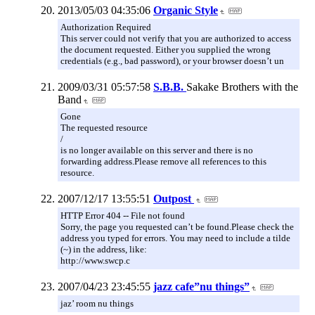
2013/05/03 04:35:06
Organic Style
Authorization Required
This server could not verify that you are authorized to access
the document requested. Either you supplied the wrong
credentials (e.g., bad password), or your browser doesn’t un
2009/03/31 05:57:58
S.B.B.
Sakake Brothers with the
Band
Gone
The requested resource
/
is no longer available on this server and there is no
forwarding address.Please remove all references to this
resource.
2007/12/17 13:55:51
Outpost
HTTP Error 404 -- File not found
Sorry, the page you requested can’t be found.Please check the
address you typed for errors. You may need to include a tilde
(~) in the address, like:
http://www.swcp.c
2007/04/23 23:45:55
jazz cafe”nu things”
jaz’ room nu things